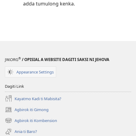
adda tumulong kenka.
®
JW.ORG
/ OPISIAL A WEBSITE DAGITI SAKSI NI JEHOVA
Appearance Settings
Dagiti Link
Kayatmo Kadi ti Mabisita?
Agbirok iti Gimong
(manglukat
iti
Agbirok iti Kombension
(manglukat
baro
iti
a
Ania ti Baro?
baro
window)