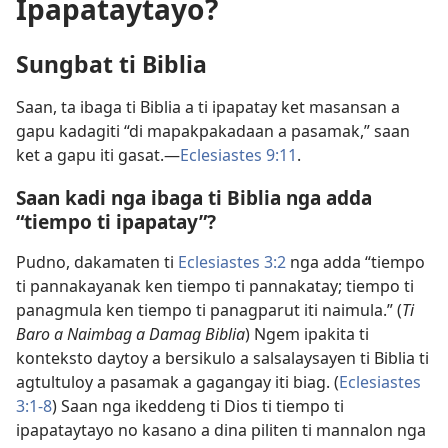
Ipapataytayo?
Sungbat ti Biblia
Saan, ta ibaga ti Biblia a ti ipapatay ket masansan a
gapu kadagiti “di mapakpakadaan a pasamak,” saan
ket a gapu iti gasat.​—
Eclesiastes 9:​11
.
Saan kadi nga ibaga ti Biblia nga adda
“tiempo ti ipapatay”?
Pudno, dakamaten ti
Eclesiastes 3:2
nga adda “tiempo
ti pannakayanak ken tiempo ti pannakatay; tiempo ti
panagmula ken tiempo ti panagparut iti naimula.” (
Ti
Baro a Naimbag a Damag Biblia
) Ngem ipakita ti
konteksto daytoy a bersikulo a salsalaysayen ti Biblia ti
agtultuloy a pasamak a gagangay iti biag. (
Eclesiastes
3:​1-8
) Saan nga ikeddeng ti Dios ti tiempo ti
ipapataytayo no kasano a dina piliten ti mannalon nga