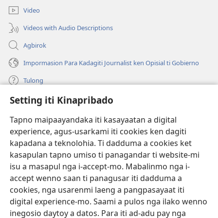
a
Video
window)
Videos with Audio Descriptions
Agbirok
Impormasion Para Kadagiti Journalist ken Opisial ti Gobierno
Tulong
Setting iti Kinapribado
Donasion
(manglukat
iti
Tapno maipaayandaka iti kasayaatan a digital
baro
experience, agus-usarkami iti cookies ken dagiti
Watchtower ONLINE A LIBRARIA
(manglukat
a
kapadana a teknolohia. Ti dadduma a cookies ket
iti
window)
®
JW Hub
kasapulan tapno umiso ti panagandar ti website-mi
baro
(manglukat
a
isu a masapul nga i-accept-mo. Mabalinmo nga i-
iti
window)
®
JW Library
baro
accept wenno saan ti panagusar iti dadduma a
a
cookies, nga usarenmi laeng a pangpasayaat iti
window)
Watchtower Library
digital experience-mo. Saami a pulos nga ilako wenno
inegosio daytoy a datos. Para iti ad-adu pay nga