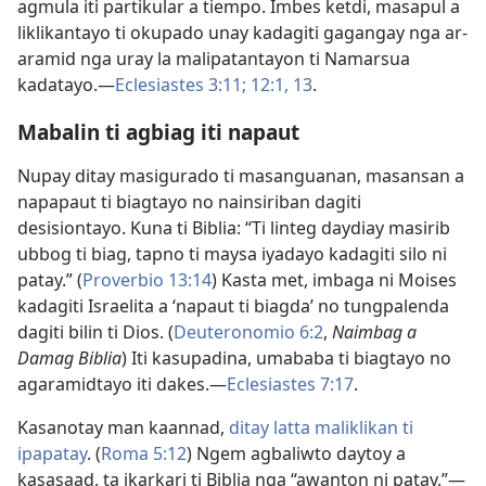
agmula iti partikular a tiempo. Imbes ketdi, masapul a
liklikantayo ti okupado unay kadagiti gagangay nga ar-
aramid nga uray la malipatantayon ti Namarsua
kadatayo.​—
Eclesiastes 3:​11;
12:​1,
13
.
Mabalin ti agbiag iti napaut
Nupay ditay masigurado ti masanguanan, masansan a
napapaut ti biagtayo no nainsiriban dagiti
desisiontayo. Kuna ti Biblia: “Ti linteg daydiay masirib
ubbog ti biag, tapno ti maysa iyadayo kadagiti silo ni
patay.” (
Proverbio 13:14
) Kasta met, imbaga ni Moises
kadagiti Israelita a ‘napaut ti biagda’ no tungpalenda
dagiti bilin ti Dios. (
Deuteronomio 6:2
,
Naimbag a
Damag Biblia
) Iti kasupadina, umababa ti biagtayo no
agaramidtayo iti dakes.​—
Eclesiastes 7:​17
.
Kasanotay man kaannad,
ditay latta maliklikan ti
ipapatay
. (
Roma 5:​12
) Ngem agbaliwto daytoy a
kasasaad, ta ikarkari ti Biblia nga “awanton ni patay.”​—