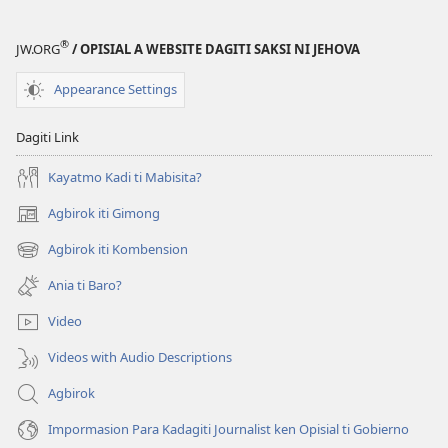
®
JW.ORG
/ OPISIAL A WEBSITE DAGITI SAKSI NI JEHOVA
Appearance Settings
Dagiti Link
Kayatmo Kadi ti Mabisita?
Agbirok iti Gimong
(manglukat
iti
Agbirok iti Kombension
(manglukat
baro
iti
a
Ania ti Baro?
baro
window)
a
Video
window)
Videos with Audio Descriptions
Agbirok
Impormasion Para Kadagiti Journalist ken Opisial ti Gobierno