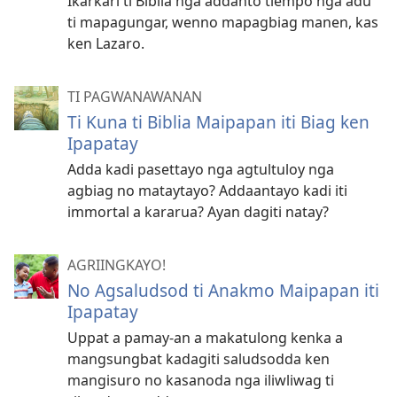
Ikarkari ti Biblia nga addanto tiempo nga adu
ti mapagungar, wenno mapagbiag manen, kas
ken Lazaro.
TI PAGWANAWANAN
Ti Kuna ti Biblia Maipapan iti Biag ken
Ipapatay
Adda kadi pasettayo nga agtultuloy nga
agbiag no mataytayo? Addaantayo kadi iti
immortal a kararua? Ayan dagiti natay?
AGRIINGKAYO!
No Agsaludsod ti Anakmo Maipapan iti
Ipapatay
Uppat a pamay-an a makatulong kenka a
mangsungbat kadagiti saludsodda ken
mangisuro no kasanoda nga iliwliwag ti