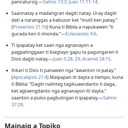
pannaturog.—
Salmo 13:3;
Juan 11:11-​14
.
Saannatay a madangran dagiti natay. Uray dagiti
dati a naranggas a kabusor ket “inutil ken patay.”
(
Proverbio 21:16
) Kuna ti Biblia a napukawen “ti
gurada ken ti imonda.”​—
Eclesiastes 9:6
.
Ti ipapatay ket saan nga agnanayon a
pagpatinggaan ti biagtayo gapu ta pagungaren ti
Dios dagiti natay.—
Juan 5:28, 29;
Aramid 24:15
.
Inkari ti Dios ti panawen nga “awanton ni patay.”
(
Apocalipsis 21:4
) Maipapan iti dayta a tiempo, kuna
ti Biblia: “Dagiti nalinteg tagikuaendanto ti daga,
ket agtaengdanto nga agnanayon iti dayta,”
saanton a pulos pagbutngan ti ipapatay.—
Salmo
37:29
.
Mainaig a Topiko