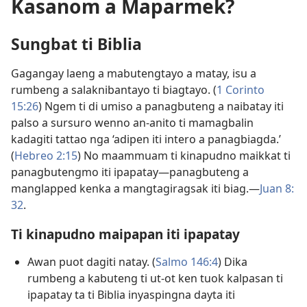
Kasanom a Maparmek?
Sungbat ti Biblia
Gagangay laeng a mabutengtayo a matay, isu a
rumbeng a salaknibantayo ti biagtayo. (
1 Corinto
15:26
) Ngem ti di umiso a panagbuteng a naibatay iti
palso a sursuro wenno an-anito ti mamagbalin
kadagiti tattao nga ‘adipen iti intero a panagbiagda.’
(
Hebreo 2:15
) No maammuam ti kinapudno maikkat ti
panagbutengmo iti ipapatay—panagbuteng a
manglapped kenka a mangtagiragsak iti biag.—
Juan 8:​
32
.
Ti kinapudno maipapan iti ipapatay
Awan puot dagiti natay. (
Salmo 146:4
) Dika
rumbeng a kabuteng ti ut-ot ken tuok kalpasan ti
ipapatay ta ti Biblia inyaspingna dayta iti