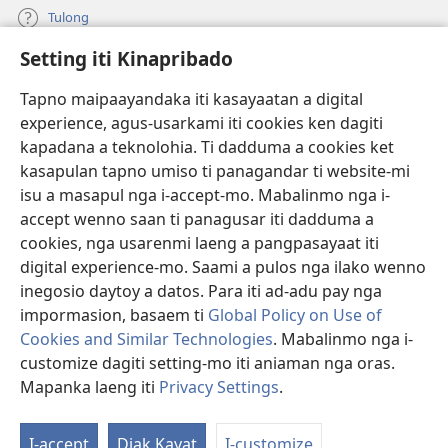
Tulong
Setting iti Kinapribado
Donasion
(manglukat
iti
Tapno maipaayandaka iti kasayaatan a digital
baro
experience, agus-usarkami iti cookies ken dagiti
Watchtower ONLINE A LIBRARIA
(manglukat
a
kapadana a teknolohia. Ti dadduma a cookies ket
iti
window)
®
JW Hub
kasapulan tapno umiso ti panagandar ti website-mi
baro
(manglukat
a
isu a masapul nga i-accept-mo. Mabalinmo nga i-
iti
window)
®
JW Library
baro
accept wenno saan ti panagusar iti dadduma a
a
cookies, nga usarenmi laeng a pangpasayaat iti
window)
Watchtower Library
digital experience-mo. Saami a pulos nga ilako wenno
inegosio daytoy a datos. Para iti ad-adu pay nga
impormasion, basaem ti
Global Policy on Use of
Cookies and Similar Technologies
. Mabalinmo nga i-
customize dagiti setting-mo iti aniaman nga oras.
Copyright
© 2026 Watch Tower Bible and Tract Society of Pennsylvania.
PAGANNUROTAN ITI PANAGUSAR
|
PAGANNUROTAN ITI
Mapanka laeng iti
Privacy Settings
.
KINAPRIBADO
|
SETTING ITI KINAPRIBADO
I-accept
Diak Kayat
I-customize