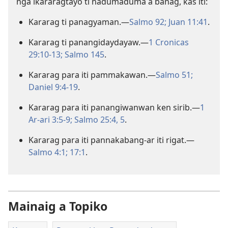
nga ikararagtayo ti nadumaduma a banag, kas iti:
Kararag ti panagyaman.—
Salmo 92;
Juan 11:41
.
Kararag ti panangidaydayaw.—
1 Cronicas
29:10-13;
Salmo 145
.
Kararag para iti pammakawan.—
Salmo 51;
Daniel 9:4-19
.
Kararag para iti panangiwanwan ken sirib.—
1
Ar-ari 3:5-9;
Salmo 25:4, 5
.
Kararag para iti pannakabang-ar iti rigat.—
Salmo 4:1;
17:1
.
Mainaig a Topiko