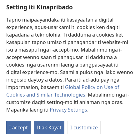
Setting iti Kinapribado
Donasion
(manglukat
iti
Tapno maipaayandaka iti kasayaatan a digital
baro
experience, agus-usarkami iti cookies ken dagiti
Watchtower ONLINE A LIBRARIA
(manglukat
a
kapadana a teknolohia. Ti dadduma a cookies ket
iti
window)
®
JW Hub
kasapulan tapno umiso ti panagandar ti website-mi
baro
(manglukat
a
isu a masapul nga i-accept-mo. Mabalinmo nga i-
iti
window)
®
JW Library
baro
accept wenno saan ti panagusar iti dadduma a
a
cookies, nga usarenmi laeng a pangpasayaat iti
window)
Watchtower Library
digital experience-mo. Saami a pulos nga ilako wenno
inegosio daytoy a datos. Para iti ad-adu pay nga
impormasion, basaem ti
Global Policy on Use of
Cookies and Similar Technologies
. Mabalinmo nga i-
customize dagiti setting-mo iti aniaman nga oras.
Copyright
© 2026 Watch Tower Bible and Tract Society of Pennsylvania.
PAGANNUROTAN ITI PANAGUSAR
|
PAGANNUROTAN ITI
Mapanka laeng iti
Privacy Settings
.
KINAPRIBADO
|
SETTING ITI KINAPRIBADO
I-accept
Diak Kayat
I-customize