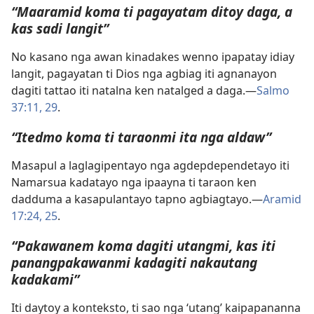
“Maaramid koma ti pagayatam ditoy daga, a
kas sadi langit”
No kasano nga awan kinadakes wenno ipapatay idiay
langit, pagayatan ti Dios nga agbiag iti agnanayon
dagiti tattao iti natalna ken natalged a daga.—
Salmo
37:11,
29
.
“Itedmo koma ti taraonmi ita nga aldaw”
Masapul a laglagipentayo nga agdepdependetayo iti
Namarsua kadatayo nga ipaayna ti taraon ken
dadduma a kasapulantayo tapno agbiagtayo.—
Aramid
17:24, 25
.
“Pakawanem koma dagiti utangmi, kas iti
panangpakawanmi kadagiti nakautang
kadakami”
Iti daytoy a konteksto, ti sao nga ‘utang’ kaipapananna