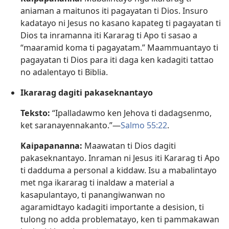
aniaman a maitunos iti pagayatan ti Dios. Insuro
kadatayo ni Jesus no kasano kapateg ti pagayatan ti
Dios ta inramanna iti Kararag ti Apo ti sasao a
“maaramid koma ti pagayatam.” Maammuantayo ti
pagayatan ti Dios para iti daga ken kadagiti tattao
no adalentayo ti Biblia.
Ikararag dagiti pakaseknantayo
Teksto:
“Ipalladawmo ken Jehova ti dadagsenmo,
ket saranayennakanto.”—
Salmo 55:22
.
Kaipapananna:
Maawatan ti Dios dagiti
pakaseknantayo. Inraman ni Jesus iti Kararag ti Apo
ti dadduma a personal a kiddaw. Isu a mabalintayo
met nga ikararag ti inaldaw a material a
kasapulantayo, ti panangiwanwan no
agaramidtayo kadagiti importante a desision, ti
tulong no adda problematayo, ken ti pammakawan