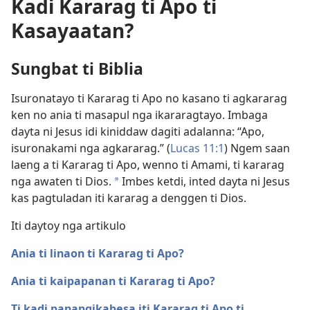
Kadi Kararag ti Apo ti
Kasayaatan?
Sungbat ti Biblia
Isuronatayo ti Kararag ti Apo no kasano ti agkararag
ken no ania ti masapul nga ikararagtayo. Imbaga
dayta ni Jesus idi kiniddaw dagiti adalanna: “Apo,
isuronakami nga agkararag.” (
Lucas 11:1
) Ngem saan
laeng a ti Kararag ti Apo, wenno ti Amami, ti kararag
nga awaten ti Dios.
Imbes ketdi, inted dayta ni Jesus
a
kas pagtuladan iti kararag a denggen ti Dios.
Iti daytoy nga artikulo
Ania ti linaon ti Kararag ti Apo?
Ania ti kaipapanan ti Kararag ti Apo?
Ti kadi panangikabesa iti Kararag ti Apo ti