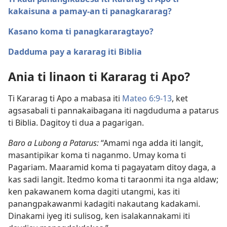
kakaisuna a pamay-an ti panagkararag?
Kasano koma ti panagkararagtayo?
Dadduma pay a kararag iti Biblia
Ania ti linaon ti Kararag ti Apo?
Ti Kararag ti Apo a mabasa iti
Mateo 6:9-13
, ket
agsasabali ti pannakaibagana iti nagduduma a patarus
ti Biblia. Dagitoy ti dua a pagarigan.
Baro a Lubong a Patarus:
“Amami nga adda iti langit,
masantipikar koma ti naganmo. Umay koma ti
Pagariam. Maaramid koma ti pagayatam ditoy daga, a
kas sadi langit. Itedmo koma ti taraonmi ita nga aldaw;
ken pakawanem koma dagiti utangmi, kas iti
panangpakawanmi kadagiti nakautang kadakami.
Dinakami iyeg iti sulisog, ken isalakannakami iti