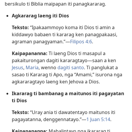
bersikulo ti Biblia maipapan iti panagkararag.
Agkararag laeng iti Dios
Teksto:
“Ipakaammoyo koma iti Dios ti amin a
kiddawyo babaen ti kararag ken panagpakaasi,
agraman panagyaman.”—
Filipos 4:6
.
Kaipapananna:
Ti laeng Dios ti masapul a
pakaiturongan dagiti kararagtayo—saan a ken
Jesus
,
Maria
, wenno
dagiti santo
. Ti panglukat a
sasao ti Kararag ti Apo, nga “Amami,” isurona nga
agkararagtayo laeng ken Jehova a Dios.
Ikararag ti bambanag a maitunos iti pagayatan
ti Dios
Teksto:
“Uray ania ti dawatentayo maitunos iti
pagayatanna, denggennatayo.”—
1 Juan 5:14
.
Kaipapananna:
Mabalintayo nga ikararag ti