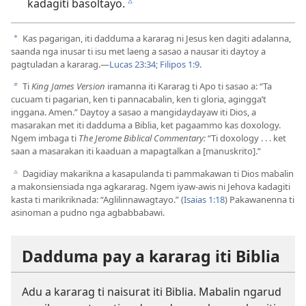
kadagiti basoltayo.
c
Kas pagarigan, iti dadduma a kararag ni Jesus ken dagiti adalanna,
a
saanda nga inusar ti isu met laeng a sasao a nausar iti daytoy a
pagtuladan a kararag.—
Lucas 23:34;
Filipos 1:9
.
Ti
King James Version
iramanna iti Kararag ti Apo ti sasao a: “Ta
b
cucuam ti pagarian, ken ti pannacabalin, ken ti gloria, agingga’t
inggana. Amen.” Daytoy a sasao a mangidaydayaw iti Dios, a
masarakan met iti dadduma a Biblia, ket pagaammo kas doxology.
Ngem imbaga ti
The Jerome Biblical Commentary:
“Ti doxology . . . ket
saan a masarakan iti kaaduan a mapagtalkan a [manuskrito].”
Dagidiay makarikna a kasapulanda ti pammakawan ti Dios mabalin
c
a makonsiensiada nga agkararag. Ngem iyaw-awis ni Jehova kadagiti
kasta ti marikriknada: “Aglilinnawagtayo.” (
Isaias 1:18
) Pakawanenna ti
asinoman a pudno nga agbabbabawi.
Dadduma pay a kararag iti Biblia
Adu a kararag ti naisurat iti Biblia. Mabalin ngarud