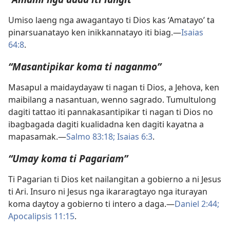
Umiso laeng nga awagantayo ti Dios kas ‘Amatayo’ ta
pinarsuanatayo ken inikkannatayo iti biag.—
Isaias
64:8
.
“Masantipikar koma ti naganmo”
Masapul a maidaydayaw ti nagan ti Dios, a Jehova, ken
maibilang a nasantuan, wenno sagrado. Tumultulong
dagiti tattao iti pannakasantipikar ti nagan ti Dios no
ibagbagada dagiti kualidadna ken dagiti kayatna a
mapasamak.—
Salmo 83:18;
Isaias 6:3
.
“Umay koma ti Pagariam”
Ti Pagarian ti Dios ket nailangitan a gobierno a ni Jesus
ti Ari. Insuro ni Jesus nga ikararagtayo nga iturayan
koma daytoy a gobierno ti intero a daga.—
Daniel 2:44;
Apocalipsis 11:15
.