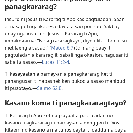
panagkararag?
Insuro ni Jesus ti Kararag ti Apo kas pagtuladan. Saan
a masapul nga ikabesa dayta a sao por sao. Sakbay
unay nga insuro ni Jesus ti Kararag ti Apo,
impakdaarna: “No agkararagkayo, diyo ulit-uliten ti isu
met laeng a sasao.” (
Mateo 6:7
) Idi nangipaay iti
pagtuladan a kararag iti sabali nga okasion, nagusar iti
sabali a sasao.—
Lucas 11:2-4
.
Ti kasayaatan a pamay-an a panagkararag ket ti
panangusar iti napasnek ken bukod a sasao manipud
iti pusotayo.—
Salmo 62:8
.
Kasano koma ti panagkararagtayo?
Ti Kararag ti Apo ket nagsayaat a pagtuladan no
kasano ti agkararag iti pamay-an a denggen ti Dios.
Kitaem no kasano a maitunos dayta iti dadduma pay a