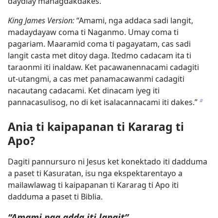
daydiay managdakdakes.”
King James Version:
“Amami, nga addaca sadi langit,
madaydayaw coma ti Naganmo. Umay coma ti
pagariam. Maaramid coma ti pagayatam, cas sadi
langit casta met ditoy daga. Itedmo cadacam ita ti
taraonmi iti inaldaw. Ket pacawanennacami cadagiti
ut-utangmi, a cas met panamacawanmi cadagiti
nacautang cadacami. Ket dinacam iyeg iti
pannacasulisog, no di ket isalacannacami iti dakes.”
b
Ania ti kaipapanan ti Kararag ti
Apo?
Dagiti pannursuro ni Jesus ket konektado iti dadduma
a paset ti Kasuratan, isu nga ekspektarentayo a
mailawlawag ti kaipapanan ti Kararag ti Apo iti
dadduma a paset ti Biblia.
“Amami nga adda iti langit”