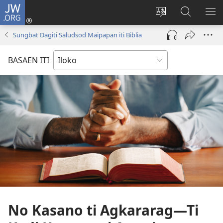
JW.ORG
Ag-
log
Baliwan
Agbirok
IPA
In
ti
iti
TI
Sungbat Dagiti Saludsod Maipapan iti Biblia
(manglukat
lengguahe
JW.ORG
PA
iti
ti
BASAEN ITI
baro
site
a
window)
No Kasano ti Agkararag—Ti