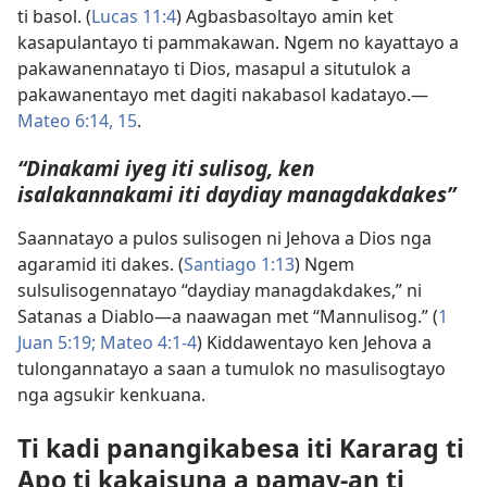
ti basol. (
Lucas 11:4
) Agbasbasoltayo amin ket
kasapulantayo ti pammakawan. Ngem no kayattayo a
pakawanennatayo ti Dios, masapul a situtulok a
pakawanentayo met dagiti nakabasol kadatayo.—
Mateo 6:14, 15
.
“Dinakami iyeg iti sulisog, ken
isalakannakami iti daydiay managdakdakes”
Saannatayo a pulos sulisogen ni Jehova a Dios nga
agaramid iti dakes. (
Santiago 1:13
) Ngem
sulsulisogennatayo “daydiay managdakdakes,” ni
Satanas a Diablo—a naawagan met “Mannulisog.” (
1
Juan 5:19;
Mateo 4:1-4
) Kiddawentayo ken Jehova a
tulongannatayo a saan a tumulok no masulisogtayo
nga agsukir kenkuana.
Ti kadi panangikabesa iti Kararag ti
Apo ti kakaisuna a pamay-an ti