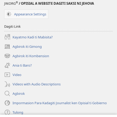
®
JW.ORG
/ OPISIAL A WEBSITE DAGITI SAKSI NI JEHOVA
Appearance Settings
Dagiti Link
Kayatmo Kadi ti Mabisita?
Agbirok iti Gimong
(manglukat
iti
Agbirok iti Kombension
(manglukat
baro
iti
a
Ania ti Baro?
baro
window)
a
Video
window)
Videos with Audio Descriptions
Agbirok
Impormasion Para Kadagiti Journalist ken Opisial ti Gobierno
Tulong