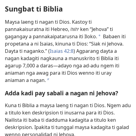
Sungbat ti Biblia
Maysa laeng ti nagan ti Dios. Kastoy ti
pannakaisuratna iti Hebreo, יהוה ken “Jehova” ti
gagangay a pannakaipatarusna iti Iloko.
Babaen iti
a
propetana a ni Isaias, kinuna ti Dios: “Siak ni Jehova.
Dayta ti naganko.” (
Isaias 42:8
) Agparang dayta a
nagan kadagiti nagkauna a manuskrito ti Biblia iti
agarup 7,000 a daras—adayo nga ad-adu ngem iti
aniaman nga awag para iti Dios wenno iti uray
aniaman a nagan.
b
Adda kadi pay sabali a nagan ni Jehova?
Kuna ti Biblia a maysa laeng ti nagan ti Dios. Ngem adu
a titulo ken deskripsion ti inusarna para iti Dios.
Nailista iti baba ti dadduma kadagita a titulo ken
deskripsion. Ipakita ti tunggal maysa kadagita ti galad
wenno personalidad ni Jehova.