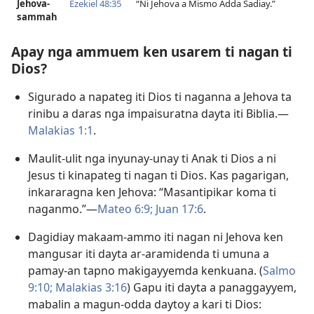
Jehova-
Ezekiel 48:35
“Ni Jehova a Mismo Adda Sadiay.”
sammah
Apay nga ammuem ken usarem ti nagan ti
Dios?
Sigurado a napateg iti Dios ti naganna a Jehova ta
rinibu a daras nga impaisuratna dayta iti Biblia.​—
Malakias 1:​1
.
Maulit-ulit nga inyunay-unay ti Anak ti Dios a ni
Jesus ti kinapateg ti nagan ti Dios. Kas pagarigan,
inkararagna ken Jehova: “Masantipikar koma ti
naganmo.”​—
Mateo 6:9;
Juan 17:6
.
Dagidiay makaam-ammo iti nagan ni Jehova ken
mangusar iti dayta ar-aramidenda ti umuna a
pamay-an tapno makigayyemda kenkuana. (
Salmo
9:​10;
Malakias 3:​16
) Gapu iti dayta a panaggayyem,
mabalin a magun-odda daytoy a kari ti Dios: