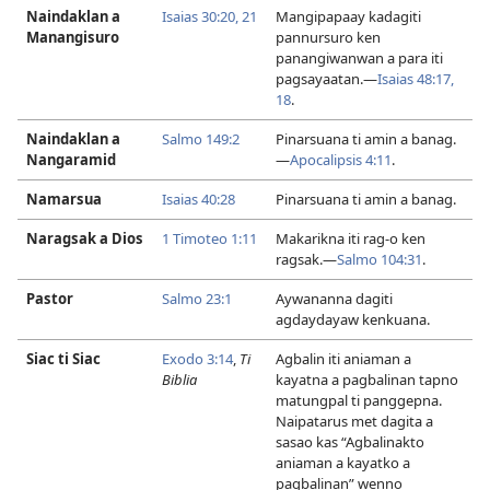
Naindaklan a
Isaias 30:20, 21
Mangipapaay kadagiti
Manangisuro
pannursuro ken
panangiwanwan a para iti
pagsayaatan.​—
Isaias 48:17,
18
.
Naindaklan a
Salmo 149:2
Pinarsuana ti amin a banag.​
Nangaramid
—
Apocalipsis 4:​11
.
Namarsua
Isaias 40:28
Pinarsuana ti amin a banag.
Naragsak a Dios
1 Timoteo 1:​11
Makarikna iti rag-o ken
ragsak.​—
Salmo 104:31
.
Pastor
Salmo 23:1
Aywananna dagiti
agdaydayaw kenkuana.
Siac ti Siac
Exodo 3:​14
,
Ti
Agbalin iti aniaman a
Biblia
kayatna a pagbalinan tapno
matungpal ti panggepna.
Naipatarus met dagita a
sasao kas “Agbalinakto
aniaman a kayatko a
pagbalinan” wenno