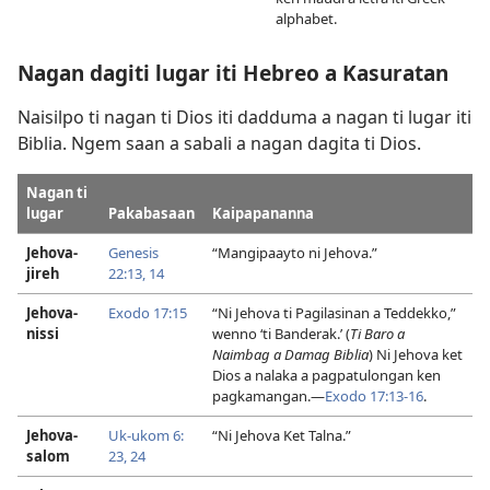
alphabet.
Nagan dagiti lugar iti Hebreo a Kasuratan
Naisilpo ti nagan ti Dios iti dadduma a nagan ti lugar iti
Biblia. Ngem saan a sabali a nagan dagita ti Dios.
Nagan ti
lugar
Pakabasaan
Kaipapananna
Jehova-
Genesis
“Mangipaayto ni Jehova.”
jireh
22:13, 14
Jehova-
Exodo 17:15
“Ni Jehova ti Pagilasinan a Teddekko,”
nissi
wenno ‘ti Banderak.’ (
Ti Baro a
Naimbag a Damag Biblia
) Ni Jehova ket
Dios a nalaka a pagpatulongan ken
pagkamangan.​—
Exodo 17:13-​16
.
Jehova-
Uk-ukom 6:​
“Ni Jehova Ket Talna.”
salom
23, 24