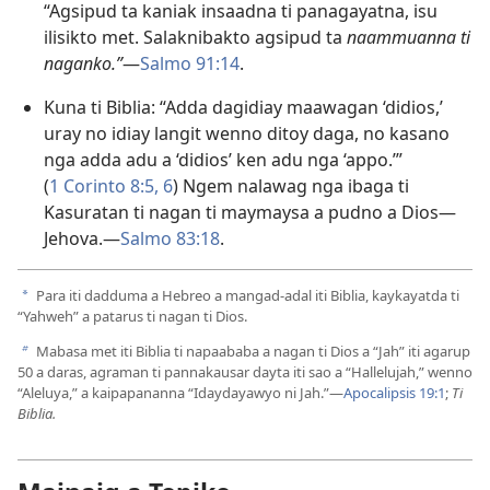
“Agsipud ta kaniak insaadna ti panagayatna, isu
ilisikto met. Salaknibakto agsipud ta
naammuanna ti
naganko.”
​—
Salmo 91:14
.
Kuna ti Biblia: “Adda dagidiay maawagan ‘didios,’
uray no idiay langit wenno ditoy daga, no kasano
nga adda adu a ‘didios’ ken adu nga ‘appo.’”
(
1 Corinto 8:​5, 6
) Ngem nalawag nga ibaga ti
Kasuratan ti nagan ti maymaysa a pudno a Dios—
Jehova.​—
Salmo 83:18
.
Para iti dadduma a Hebreo a mangad-adal iti Biblia, kaykayatda ti
a
“Yahweh” a patarus ti nagan ti Dios.
Mabasa met iti Biblia ti napaababa a nagan ti Dios a “Jah” iti agarup
b
50 a daras, agraman ti pannakausar dayta iti sao a “Hallelujah,” wenno
“Aleluya,” a kaipapananna “Idaydayawyo ni Jah.”—
Apocalipsis 19:1
;
Ti
Biblia.