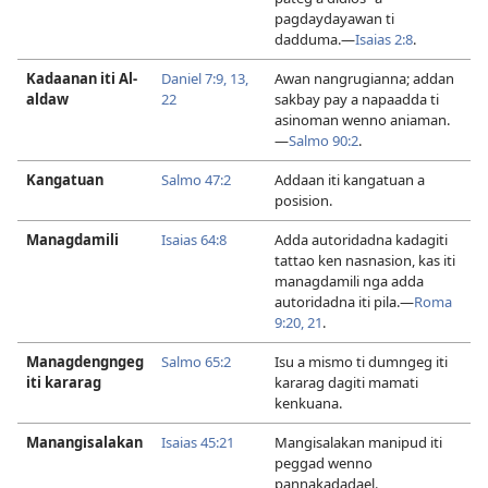
pagdaydayawan ti
dadduma.​—
Isaias 2:8
.
Kadaanan iti Al-
Daniel 7:​9,
13,
Awan nangrugianna; addan
aldaw
22
sakbay pay a napaadda ti
asinoman wenno aniaman.​
—
Salmo 90:2
.
Kangatuan
Salmo 47:2
Addaan iti kangatuan a
posision.
Managdamili
Isaias 64:8
Adda autoridadna kadagiti
tattao ken nasnasion, kas iti
managdamili nga adda
autoridadna iti pila.​—
Roma
9:​20, 21
.
Managdengngeg
Salmo 65:2
Isu a mismo ti dumngeg iti
iti kararag
kararag dagiti mamati
kenkuana.
Manangisalakan
Isaias 45:21
Mangisalakan manipud iti
peggad wenno
pannakadadael.