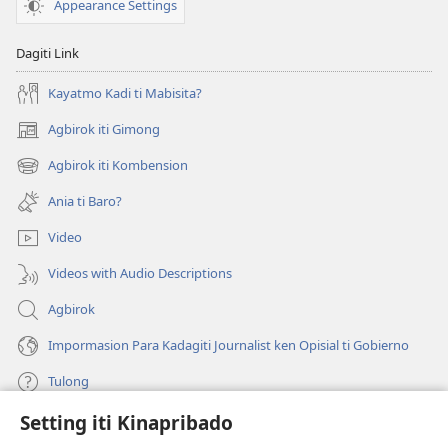
Appearance Settings
Dagiti Link
Kayatmo Kadi ti Mabisita?
Agbirok iti Gimong
(manglukat
iti
Agbirok iti Kombension
(manglukat
baro
iti
a
Ania ti Baro?
baro
window)
a
Video
window)
Videos with Audio Descriptions
Agbirok
Impormasion Para Kadagiti Journalist ken Opisial ti Gobierno
Tulong
Setting iti Kinapribado
Donasion
(manglukat