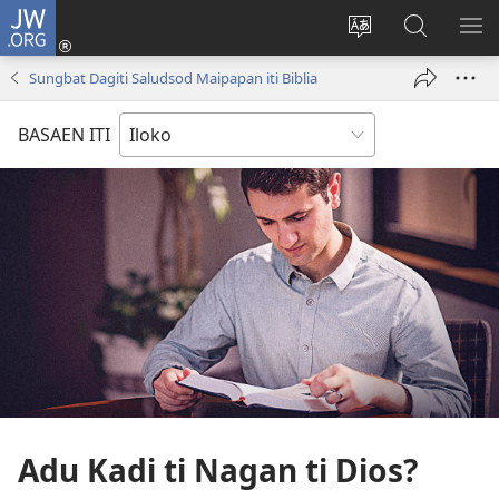
JW.ORG
Ag-
log
Baliwan
Agbirok
IPA
In
ti
iti
TI
Sungbat Dagiti Saludsod Maipapan iti Biblia
(manglukat
lengguahe
JW.ORG
PA
iti
ti
BASAEN ITI
baro
site
a
window)
Adu Kadi ti Nagan ti Dios?