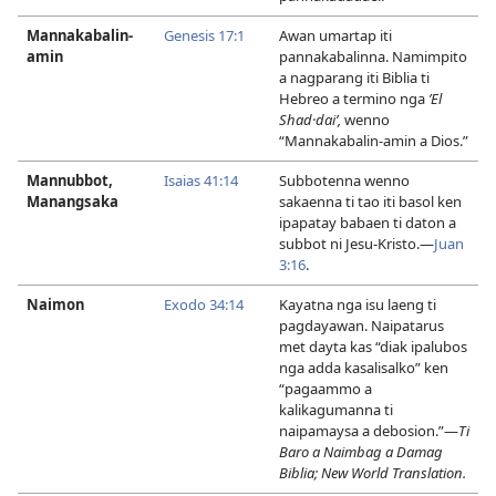
Mannakabalin-
Genesis 17:1
Awan umartap iti
amin
pannakabalinna. Namimpito
a nagparang iti Biblia ti
Hebreo a termino nga
ʼEl
Shad·daiʹ,
wenno
“Mannakabalin-amin a Dios.”
Mannubbot,
Isaias 41:14
Subbotenna wenno
Manangsaka
sakaenna ti tao iti basol ken
ipapatay babaen ti daton a
subbot ni Jesu-Kristo.​—
Juan
3:​16
.
Naimon
Exodo 34:14
Kayatna nga isu laeng ti
pagdayawan. Naipatarus
met dayta kas “diak ipalubos
nga adda kasalisalko” ken
“pagaammo a
kalikagumanna ti
naipamaysa a debosion.”​—
Ti
Baro a Naimbag a Damag
Biblia; New World Translation.