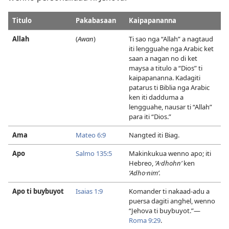
Titulo
Pakabasaan
Kaipapananna
Allah
(
Awan
)
Ti sao nga “Allah” a nagtaud
iti lengguahe nga Arabic ket
saan a nagan no di ket
maysa a titulo a “Dios” ti
kaipapananna. Kadagiti
patarus ti Biblia nga Arabic
ken iti dadduma a
lengguahe, nausar ti “Allah”
para iti “Dios.”
Ama
Mateo 6:9
Nangted iti Biag.
Apo
Salmo 135:5
Makinkukua wenno apo; iti
Hebreo,
ʼA·dhohnʹ
ken
ʼAdho·nimʹ.
Apo ti buybuyot
Isaias 1:9
Komander ti nakaad-adu a
puersa dagiti anghel, wenno
“Jehova ti buybuyot.”​—
Roma 9:​29
.