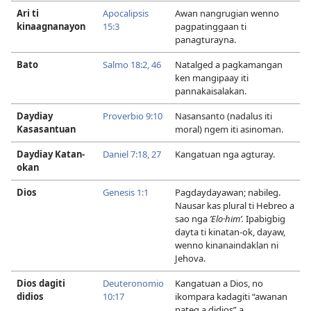
Ari ti
Apocalipsis
Awan nangrugian wenno
kinaagnanayon
15:3
pagpatinggaan ti
panagturayna.
Bato
Salmo 18:​2,
46
Natalged a pagkamangan
ken mangipaay iti
pannakaisalakan.
Daydiay
Proverbio 9:​10
Nasansanto (nadalus iti
Kasasantuan
moral) ngem iti asinoman.
Daydiay Katan-
Daniel 7:​18,
27
Kangatuan nga agturay.
okan
Dios
Genesis 1:1
Pagdaydayawan; nabileg.
Nausar kas plural ti Hebreo a
sao nga
ʼElo·himʹ.
Ipabigbig
dayta ti kinatan-ok, dayaw,
wenno kinanaindaklan ni
Jehova.
Dios dagiti
Deuteronomio
Kangatuan a Dios, no
didios
10:17
ikompara kadagiti “awanan
pateg a didios” a