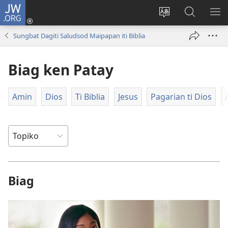
JW.ORG
Ag-
log
Baliwan
Agbirok
IPA
In
ti
iti
TI
Sungbat Dagiti Saludsod Maipapan iti Biblia
(manglukat
lengguahe
JW.ORG
PA
iti
ti
Biag ken Patay
baro
site
a
window)
Amin
Dios
Ti Biblia
Jesus
Pagarian ti Dios
Biag