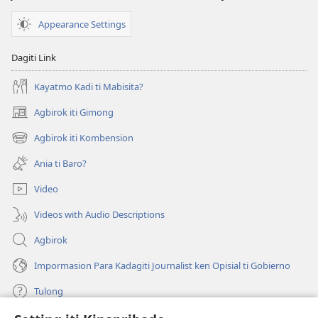
Appearance Settings
Dagiti Link
Kayatmo Kadi ti Mabisita?
Agbirok iti Gimong
(manglukat
iti
Agbirok iti Kombension
(manglukat
baro
iti
a
Ania ti Baro?
baro
window)
a
Video
window)
Videos with Audio Descriptions
Agbirok
Impormasion Para Kadagiti Journalist ken Opisial ti Gobierno
Tulong