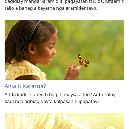
dagidiay mangar-aramid iti pagayatan ti Dios. Kitaem ti
tallo a banag a kayatna nga aramidentayo.
Ania ti Kararua?
Adda kadi iti uneg ti bagi ti maysa a tao? Agtultuloy
kadi nga agbiag dayta kalpasan ti ipapatay?