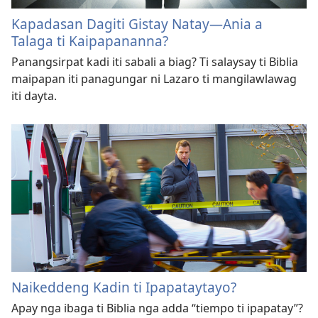
Kapadasan Dagiti Gistay Natay—Ania a
Talaga ti Kaipapananna?
Panangsirpat kadi iti sabali a biag? Ti salaysay ti Biblia
maipapan iti panagungar ni Lazaro ti mangilawlawag
iti dayta.
Naikeddeng Kadin ti Ipapataytayo?
Apay nga ibaga ti Biblia nga adda “tiempo ti ipapatay”?