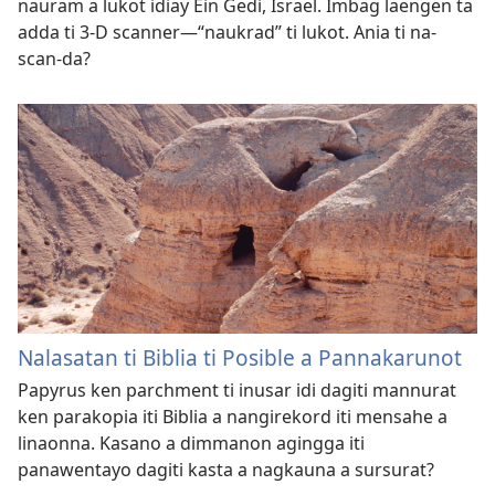
nauram a lukot idiay Ein Gedi, Israel. Imbag laengen ta
adda ti 3-D scanner—“naukrad” ti lukot. Ania ti na-
scan-da?
Nalasatan ti Biblia ti Posible a Pannakarunot
Papyrus ken parchment ti inusar idi dagiti mannurat
ken parakopia iti Biblia a nangirekord iti mensahe a
linaonna. Kasano a dimmanon agingga iti
panawentayo dagiti kasta a nagkauna a sursurat?