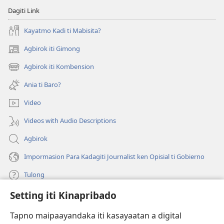
Dagiti Link
Kayatmo Kadi ti Mabisita?
Agbirok iti Gimong
(manglukat
iti
Agbirok iti Kombension
(manglukat
baro
iti
a
Ania ti Baro?
baro
window)
a
Video
window)
Videos with Audio Descriptions
Agbirok
Impormasion Para Kadagiti Journalist ken Opisial ti Gobierno
Tulong
Setting iti Kinapribado
Donasion
(manglukat
iti
Tapno maipaayandaka iti kasayaatan a digital
baro