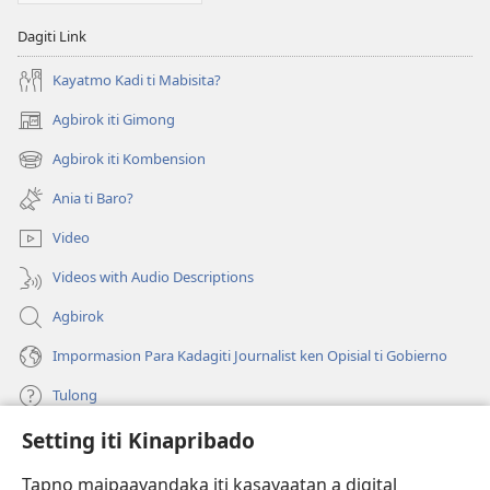
Dagiti Link
Kayatmo Kadi ti Mabisita?
Agbirok iti Gimong
(manglukat
iti
Agbirok iti Kombension
(manglukat
baro
iti
a
Ania ti Baro?
baro
window)
a
Video
window)
Videos with Audio Descriptions
Agbirok
Impormasion Para Kadagiti Journalist ken Opisial ti Gobierno
Tulong
Setting iti Kinapribado
Donasion
(manglukat
iti
Tapno maipaayandaka iti kasayaatan a digital