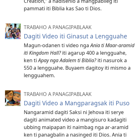
Creation,” a nadisenio a mangpabileg iti
pammati iti Biblia kas Sao ti Dios.
TRABAHO A PANAGIPABLAAK
Dagiti Video iti Ginasut a Lengguahe
Magun-odanen ti video nga
Ania ti Maar-aramid
iti Kingdom Hall?
iti agarup 400 a lengguahe,
ken ti
Apay nga Adalem ti Biblia?
iti nasurok a
550 a lengguahe. Buyaem dagitoy iti mismo a
lengguahem.
TRABAHO A PANAGIPABLAAK
Dagiti Video a Mangparagsak iti Puso
Nangaramid dagiti Saksi ni Jehova iti serye
dagiti animated video a mangisuro kadagiti
ubbing maipapan iti naimbag nga ar-aramid
ken ti panagbalin a nasinged iti Dios. Ania ti