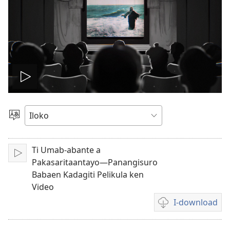
I-
play
Agpili
iti
ti
Lengguahe
Ti Umab-abante a
I-
video
Pakasaritaantayo—Panangisuro
play
Babaen Kadagiti Pelikula ken
Video
I-download
Dagiti
opsion