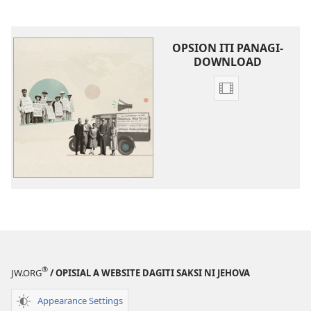
OPSION ITI PANAGI-
DOWNLOAD
Dagiti
opsion
iti
panangi-
download
kadagiti
video
Ti
Umab-
abante
a
®
JW.ORG
/ OPISIAL A WEBSITE DAGITI SAKSI NI JEHOVA
Pakasaritaanta
Appearance Settings