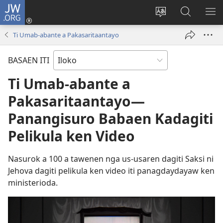
JW.ORG
Ag-
log
Baliwan
Agbirok
IPA
In
ti
iti
TI
Ti Umab-abante a Pakasaritaantayo
(manglukat
lengguahe
JW.ORG
PA
iti
ti
BASAEN ITI
baro
site
a
Ti Umab-abante a
window)
Pakasaritaantayo—
Panangisuro Babaen Kadagiti
Pelikula ken Video
Nasurok a 100 a tawenen nga us-usaren dagiti Saksi ni
Jehova dagiti pelikula ken video iti panagdaydayaw ken
ministerioda.