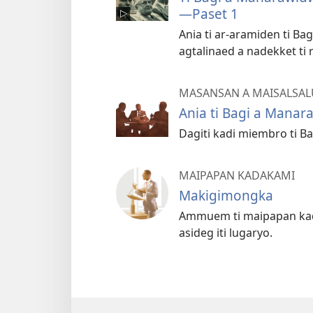
—Paset 1
Ania ti ar-aramiden ti Ba
agtalinaed a nadekket ti 
MASANSAN A MAISALSA
Ania ti Bagi a Manara
Dagiti kadi miembro ti Ba
MAIPAPAN KADAKAMI
Makigimongka
Ammuem ti maipapan kada
asideg iti lugaryo.