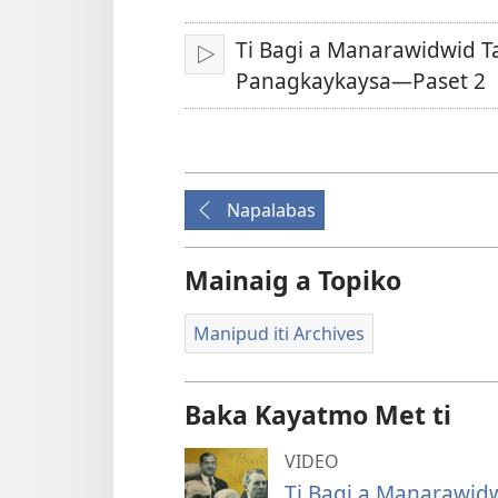
Lengguahe
ti
Ti Bagi a Manarawidwid T
I-
Panagkaykaysa—Paset 2
play
video
Napalabas
Mainaig a Topiko
Manipud iti Archives
Baka Kayatmo Met ti
VIDEO
Ti Bagi a Manarawid