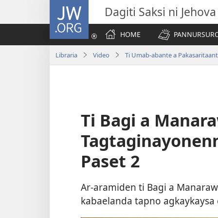
JW.ORG
Dagiti Saksi ni Jehova
HOME
PANNURSURO 
Libraria
Video
Ti Umab-abante a Pakasaritaan
Ti Bagi a Manar
Tagtaginayonen
Paset 2
Ar-aramiden ti Bagi a Manarawi
kabaelanda tapno agkaykaysa da