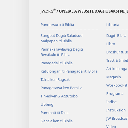
®
JW.ORG
/ OPISIAL A WEBSITE DAGITI SAKSI NI 
Pannursuro ti Biblia
Libraria
Sungbat Dagiti Saludsod
Dagiti Biblia
Maipapan iti Biblia
Libro
Pannakailawlawag Dagiti
Broshur & B
Bersikulo iti Biblia
Tract & Imbi
Panagadal iti Biblia
Artikulo nga
Katulongan iti Panagadal iti Biblia
Magasin
Talna ken Ragsak
Workbook it
Panagasawa ken Pamilia
Programa
Tin-edyer & Agtutubo
Indise
Ubbing
Instruksion
Pammati iti Dios
JW Broadcas
Siensia ken ti Biblia
Video