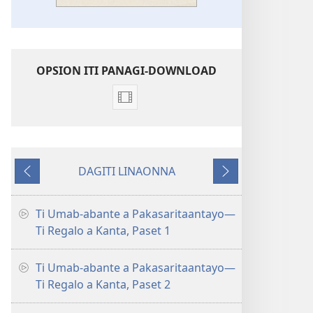
OPSION ITI PANAGI-DOWNLOAD
Dagiti
opsion
iti
panangi-
DAGITI LINAONNA
download
Napalabas
Sumaruno
kadagiti
video
Ti Umab-abante a Pakasaritaantayo—
Ti
Ti Regalo a Kanta, Paset 1
Umab-
abante
Ti Umab-abante a Pakasaritaantayo—
a
Ti Regalo a Kanta, Paset 2
Pakasaritaantayo