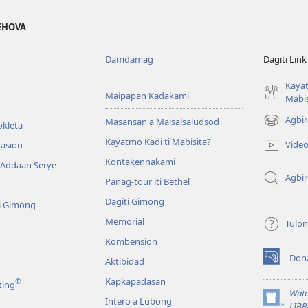
JEHOVA
Damdamag
Dagiti Link
Kayat
Maipapan Kadakami
Mabis
Agbir
Masansan a Maisalsaludsod
okleta
(mangluka
iti
Kayatmo Kadi ti Mabisita?
Vide
tasion
baro
Kontakennakami
 Addaan Serye
a
Agbi
window)
Panag-tour iti Bethel
Dagiti Gimong
i Gimong
Memorial
Tulo
Kombension
Don
Aktibidad
(mangluka
iti
Kapkapadasan
®
ting
baro
Watc
Intero a Lubong
a
(mangluka
LIBR