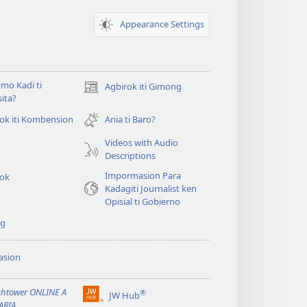
Appearance Settings
mo Kadi ti
Agbirok iti Gimong
(manglukat
ita?
iti
baro
ok iti Kombension
Ania ti Baro?
t
a
Videos with Audio
o
window)
Descriptions
Impormasion Para
rok
Kadagiti Journalist ken
Opisial ti Gobierno
ng
asion
t
htower ONLINE A
®
JW Hub
(manglukat
t
ARIA