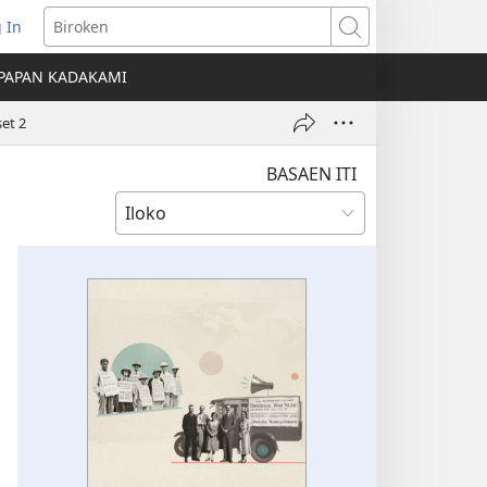
 In
nglukat
Biroken
PAPAN KADAKAMI
o
et 2
dow)
BASAEN ITI