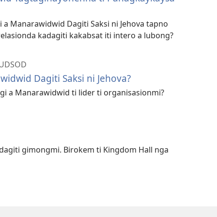
gi a Manarawidwid Dagiti Saksi ni Jehova tapno
relasionda kadagiti kakabsat iti intero a lubong?
LUDSOD
widwid Dagiti Saksi ni Jehova?
gi a Manarawidwid ti lider ti organisasionmi?
giti gimongmi. Birokem ti Kingdom Hall nga