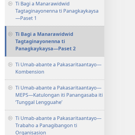
Ti Bagi a Manarawidwid
Tagtaginayonenna ti Panagkaykaysa
—Paset 1
Ti Bagi a Manarawidwid
Tagtaginayonenna ti
Panagkaykaysa—Paset 2
Ti Umab-abante a Pakasaritaantayo—
Kombension
Ti Umab-abante a Pakasaritaantayo—
MEPS—Katulongan iti Panangasaba iti
‘Tunggal Lengguahe’
Ti Umab-abante a Pakasaritaantayo—
Trabaho a Panagibangon ti
Organisasion