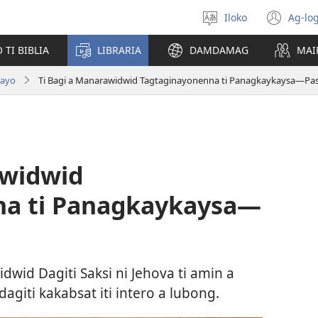
Iloko
Ag-log
Agpili
(ma
iti
iti
TI BIBLIA
LIBRARIA
DAMDAMAG
MAI
lengguahe
bar
a
tayo
Ti Bagi a Manarawidwid Tagtaginayonenna ti Panagkaykaysa—Pas
win
awidwid
na ti Panagkaykaysa—
dwid Dagiti Saksi ni Jehova ti amin a
giti kakabsat iti intero a lubong.