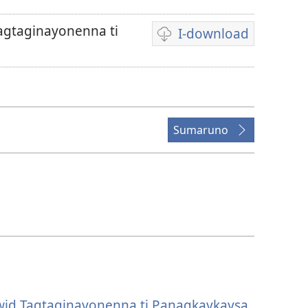
agtaginayonenna ti
I-download
Dagiti
opsion
iti
panangi-
download
Sumaruno
kadagiti
video
wid Tagtaginayonenna ti Panagkaykaysa