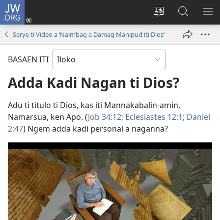
JW.ORG
Ag-
log
Baliwan
Agbirok
IPA
In
ti
iti
TI
Serye ti Video a ‘Naimbag a Damag Manipud iti Dios’
(manglukat
lengguahe
JW.ORG
PA
iti
ti
BASAEN ITI
baro
site
a
Adda Kadi Nagan ti Dios?
window)
Adu ti titulo ti Dios, kas iti Mannakabalin-amin,
Namarsua, ken Apo. (
Job 34:12;
Eclesiastes 12:1;
Daniel
2:47
) Ngem adda kadi personal a naganna?