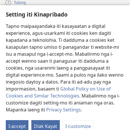
Tulong
Setting iti Kinapribado
Donasion
(manglukat
iti
Tapno maipaayandaka iti kasayaatan a digital
baro
experience, agus-usarkami iti cookies ken dagiti
Watchtower ONLINE A LIBRARIA
(manglukat
a
kapadana a teknolohia. Ti dadduma a cookies ket
iti
window)
®
JW Hub
kasapulan tapno umiso ti panagandar ti website-mi
baro
(manglukat
a
isu a masapul nga i-accept-mo. Mabalinmo nga i-
iti
window)
®
JW Library
baro
accept wenno saan ti panagusar iti dadduma a
a
cookies, nga usarenmi laeng a pangpasayaat iti
window)
Watchtower Library
digital experience-mo. Saami a pulos nga ilako wenno
inegosio daytoy a datos. Para iti ad-adu pay nga
impormasion, basaem ti
Global Policy on Use of
Cookies and Similar Technologies
. Mabalinmo nga i-
customize dagiti setting-mo iti aniaman nga oras.
Copyright
© 2026 Watch Tower Bible and Tract Society of Pennsylvania.
PAGANNUROTAN ITI PANAGUSAR
|
PAGANNUROTAN ITI
Mapanka laeng iti
Privacy Settings
.
Ip
KINAPRIBADO
|
SETTING ITI KINAPRIBADO
Da
I-accept
Diak Kayat
I-customize
Li