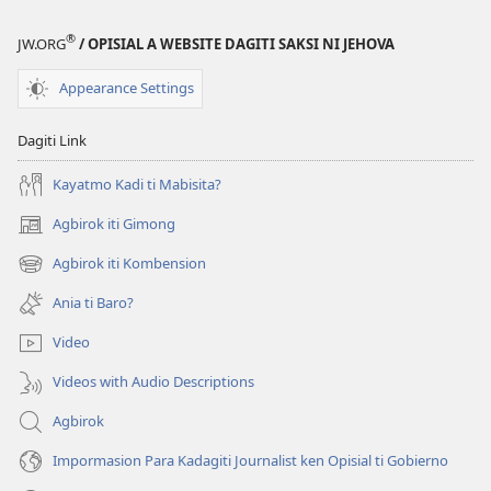
®
JW.ORG
/ OPISIAL A WEBSITE DAGITI SAKSI NI JEHOVA
Appearance Settings
Dagiti Link
Kayatmo Kadi ti Mabisita?
Agbirok iti Gimong
(manglukat
iti
Agbirok iti Kombension
(manglukat
baro
iti
a
Ania ti Baro?
baro
window)
a
Video
window)
Videos with Audio Descriptions
Agbirok
Impormasion Para Kadagiti Journalist ken Opisial ti Gobierno