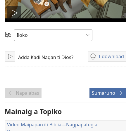
I-
play
Agpili
iti
ti
Lengguahe
I-download
Adda Kadi Nagan ti Dios?
I-
Dagiti
video
play
opsion
iti
panangi-
download
Napalabas
Sumaruno
kadagiti
video
Mainaig a Topiko
Video Maipapan iti Biblia—Nagpapateg a