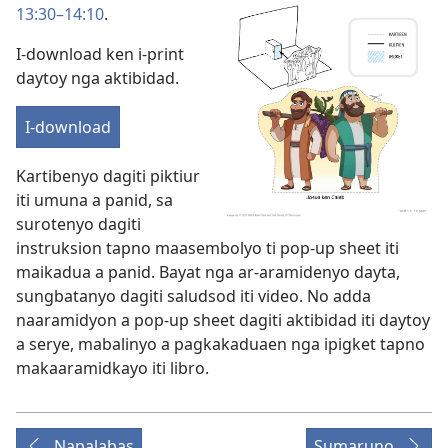
ti
13:30–14:10
.
video
I-download ken i-print
daytoy nga aktibidad.
I-download
Kartibenyo dagiti piktiur
iti umuna a panid, sa
surotenyo dagiti
instruksion tapno maasembolyo ti pop-up sheet iti
maikadua a panid. Bayat nga ar-aramidenyo dayta,
sungbatanyo dagiti saludsod iti video. No adda
naaramidyon a pop-up sheet dagiti aktibidad iti daytoy
a serye, mabalinyo a pagkakaduaen nga ipigket tapno
makaaramidkayo iti libro.
Napalabas
Sumaruno