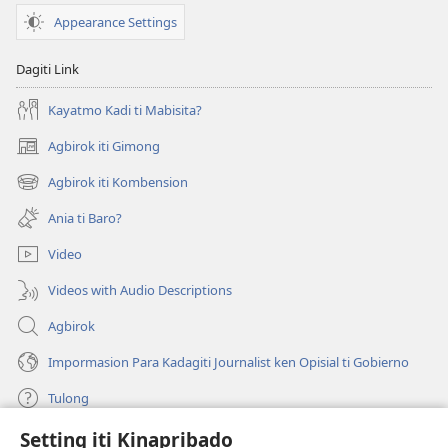
—
Appearance Settings
Aktibidad
Dagiti Link
Kayatmo Kadi ti Mabisita?
Agbirok iti Gimong
(manglukat
iti
Agbirok iti Kombension
(manglukat
baro
iti
a
Ania ti Baro?
baro
window)
a
Video
window)
Videos with Audio Descriptions
Agbirok
Impormasion Para Kadagiti Journalist ken Opisial ti Gobierno
Tulong
Setting iti Kinapribado
Donasion