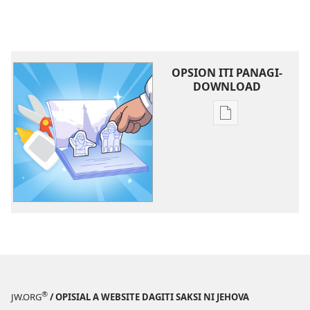
OPSION ITI PANAGI-
DOWNLOAD
Dagiti
opsion
iti
panangi-
download
kadagiti
publikasion
Agsursuroka
Kadagiti
Gagayyem
ni
®
JW.ORG
/ OPISIAL A WEBSITE DAGITI SAKSI NI JEHOVA
Jehova