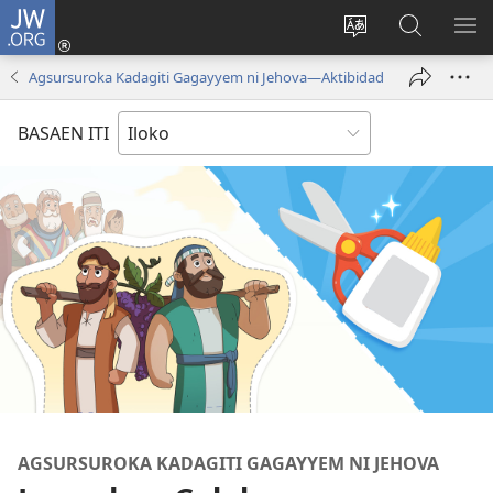
JW.ORG
Ag-
log
Baliwan
Agbirok
IPA
In
ti
iti
TI
Agsursuroka Kadagiti Gagayyem ni Jehova—Aktibidad
(manglukat
lengguahe
JW.ORG
PA
iti
ti
BASAEN ITI
baro
site
a
window)
AGSURSUROKA KADAGITI GAGAYYEM NI JEHOVA