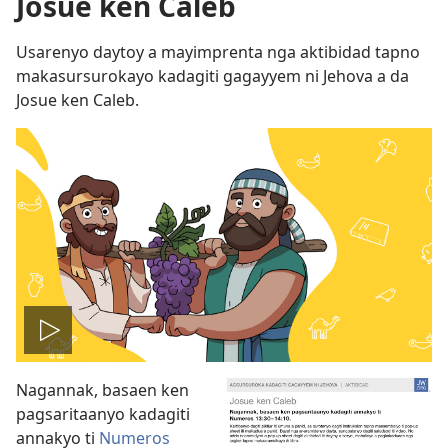
Josue ken Caleb
Usarenyo daytoy a mayimprenta nga aktibidad tapno
makasursurokayo kadagiti gagayyem ni Jehova a da
Josue ken Caleb.
I-
Nagannak, basaen ken
play
pagsaritaanyo kadagiti
annakyo ti
Numeros