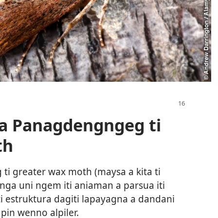
a Panagdengngeg ti
th
i greater wax moth (maysa a kita ti
 nga uni ngem iti aniaman a parsua iti
 estruktura dagiti lapayagna a dandani
a pin wenno alpiler.