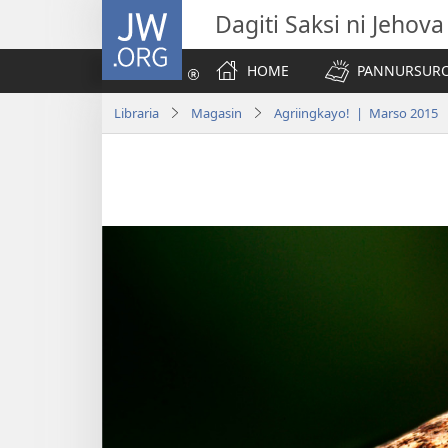
JW.ORG
Dagiti Saksi ni Jehova
HOME
PANNURSURO 
Libraria
Magasin
Agriingkayo! | Marso 2015