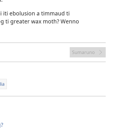
 iti ebolusion a timmaud ti
 ti greater wax moth? Wenno
Sumaruno
lia
g?