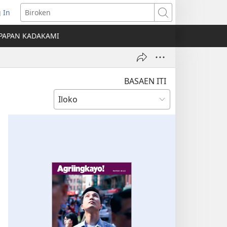
 In
nglukat
Biroken
PAPAN KADAKAMI
o
dow)
BASAEN ITI