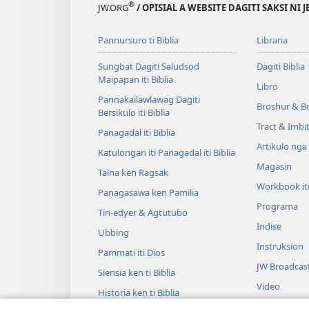
®
JW.ORG
/ OPISIAL A WEBSITE DAGITI SAKSI NI 
Pannursuro ti Biblia
Libraria
Sungbat Dagiti Saludsod
Dagiti Biblia
Maipapan iti Biblia
Libro
Pannakailawlawag Dagiti
Broshur & B
Bersikulo iti Biblia
Tract & Imbi
Panagadal iti Biblia
Artikulo nga
Katulongan iti Panagadal iti Biblia
Magasin
Talna ken Ragsak
Workbook it
Panagasawa ken Pamilia
Programa
Tin-edyer & Agtutubo
Indise
Ubbing
Instruksion
Pammati iti Dios
JW Broadcas
Siensia ken ti Biblia
Video
Historia ken ti Biblia
Musika