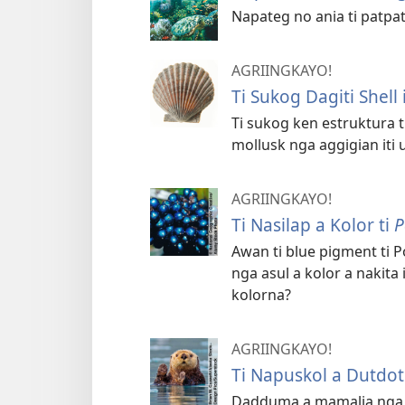
Napateg no ania ti patpat
AGRIINGKAYO!
Ti Sukog Dagiti Shell 
Ti sukog ken estruktura ti
mollusk nga aggigian iti
AGRIINGKAYO!
Ti Nasilap a Kolor ti
P
Awan ti blue pigment ti 
nga asul a kolor a nakita i
kolorna?
AGRIINGKAYO!
Ti Napuskol a Dutdot
Dadduma a mamalia nga ag