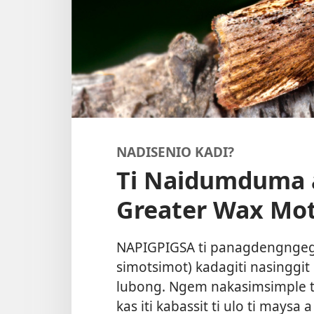
NADISENIO KADI?
Ti Naidumduma 
Greater Wax Mo
NAPIGPIGSA ti panagdengngeg t
simotsimot) kadagiti nasinggit
lubong. Ngem nakasimsimple ti
kas iti kabassit ti ulo ti maysa 