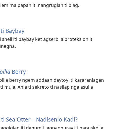
iem maipapan iti nangrugian ti biag.
iti Baybay
 shell iti baybay ket agserbi a proteksion iti
 unegna.
ollia
Berry
Pollia berry ngem addaan daytoy iti kararaniagan
ti mula. Ania ti sekreto ti nasilap nga asul a
 ti Sea Otter—Nadisenio Kadi?
gigian iti danum ti agpannuray iti napuskol a