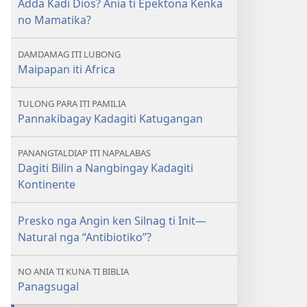
Adda Kadi Dios? Ania ti Epektona Kenka
Adda
no Mamatika?
Kadi
Dios?
DAMDAMAG ITI LUBONG
Ania
Maipapan iti Africa
ti
Epektona
TULONG PARA ITI PAMILIA
Kenka
Pannakibagay Kadagiti Katugangan
no
Mamatika?
PANANGTALDIAP ITI NAPALABAS
Dagiti Bilin a Nangbingay Kadagiti
Kontinente
Presko nga Angin ken Silnag ti Init—
Natural nga “Antibiotiko”?
NO ANIA TI KUNA TI BIBLIA
Panagsugal