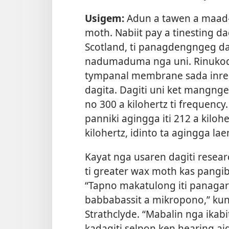
Usigem:
Adun a tawen a maad-
moth. Nabiit pay a tinesting dagi
Scotland, ti panagdengngeg da
nadumaduma nga uni. Rinukod
tympanal membrane sada inreko
dagita. Dagiti uni ket mangnge
no 300 a kilohertz ti frequenc
panniki agingga iti 212 a kilohe
kilohertz, idinto ta agingga laen
Kayat nga usaren dagiti resea
ti greater wax moth kas pangib
“Tapno makatulong iti panagar
babbabassit a mikropono,” kuna 
Strathclyde. “Mabalin nga ikabi
kadagiti selpon ken hearing aid