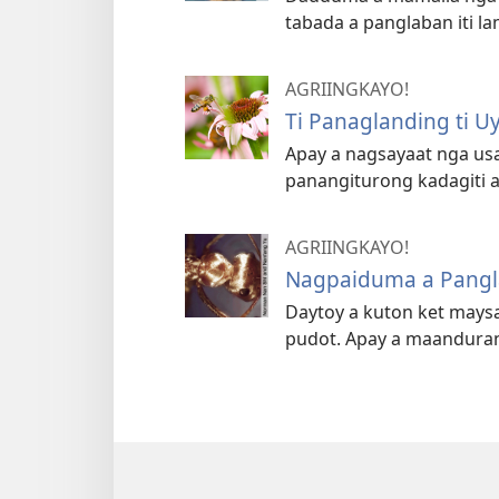
tabada a panglaban iti lam
AGRIINGKAYO!
Ti Panaglanding ti U
Apay a nagsayaat nga usar
panangiturong kadagiti a
AGRIINGKAYO!
Nagpaiduma a Panglab
Daytoy a kuton ket mays
pudot. Apay a maanduran