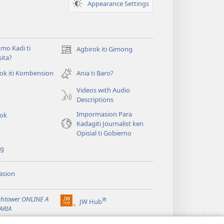
Appearance Settings
mo Kadi ti
Agbirok iti Gimong
(manglukat
ita?
iti
baro
ok iti Kombension
Ania ti Baro?
t
a
Videos with Audio
o
window)
Descriptions
Impormasion Para
rok
Kadagiti Journalist ken
Opisial ti Gobierno
ng
asion
t
htower ONLINE A
®
JW Hub
(manglukat
t
ARIA
iti
®