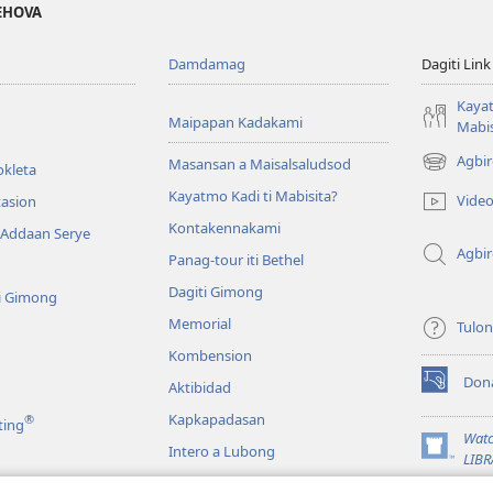
JEHOVA
Damdamag
Dagiti Link
Kayat
Maipapan Kadakami
Mabis
Agbir
Masansan a Maisalsaludsod
okleta
(mangluka
iti
Kayatmo Kadi ti Mabisita?
Vide
tasion
baro
Kontakennakami
 Addaan Serye
a
Agbi
window)
Panag-tour iti Bethel
Dagiti Gimong
i Gimong
Memorial
Tulo
Kombension
Don
Aktibidad
(mangluka
iti
Kapkapadasan
®
ting
baro
Watc
Intero a Lubong
a
(mangluka
LIBR
window)
iti