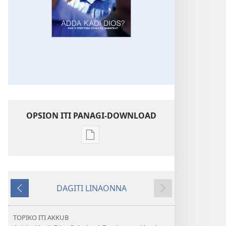
OPSION ITI PANAGI-DOWNLOAD
Dagiti
opsion
iti
panangi-
DAGITI LINAONNA
download
Napalabas
Sumaruno
kadagiti
publikasion
TOPIKO ITI AKKUB
AGRIINGKAYO!