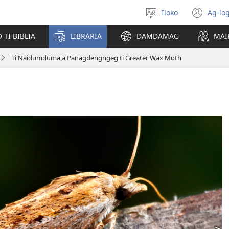
Iloko
Ag-log
Agpili
(ma
iti
iti
TI BIBLIA
LIBRARIA
DAMDAMAG
MAI
lengguahe
bar
a
Ti Naidumduma a Panagdengngeg ti Greater Wax Moth
win