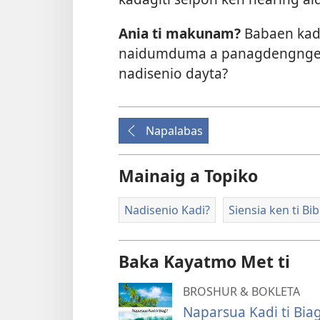
Ania ti makunam?
Babaen kadi
naidumduma a panagdengngeg
nadisenio dayta?
Napalabas
Mainaig a Topiko
Nadisenio Kadi?
Siensia ken ti Bib
Baka Kayatmo Met ti
BROSHUR & BOKLETA
Naparsua Kadi ti Bia