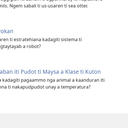
iis. Ngem sabali ti us-usaren ti sea otter.
yokan
en ti estratehiana kadagiti sistema ti
gtaytayab a robot?
an iti Pudot ti Maysa a Klase ti Kuton
a kadagiti pagaammo nga animal a kaanduran iti
na ti nakapudpudot unay a temperatura?