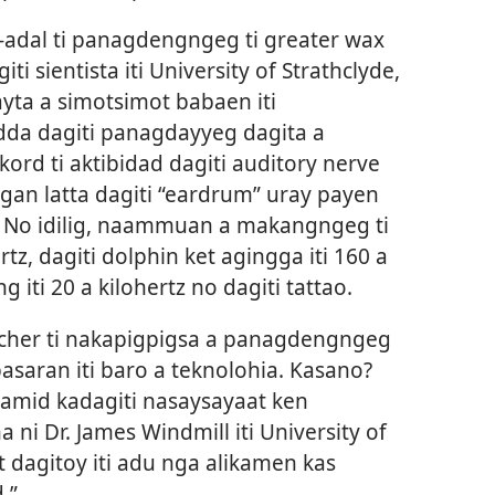
adal ti panagdengngeg ti greater wax
ti sientista iti University of Strathclyde,
yta a simotsimot babaen iti
da dagiti panagdayyeg dagita a
rd ti aktibidad dagiti auditory nerve
gan latta dagiti “eardrum” uray payen
y. No idilig, naammuan a makangngeg ti
rtz, dagiti dolphin ket agingga iti 160 a
g iti 20 a kilohertz no dagiti tattao.
rcher ti nakapigpigsa a panagdengngeg
asaran iti baro a teknolohia. Kasano?
amid kadagiti nasaysayaat ken
ni Dr. James Windmill iti University of
t dagitoy iti adu nga alikamen kas
.”