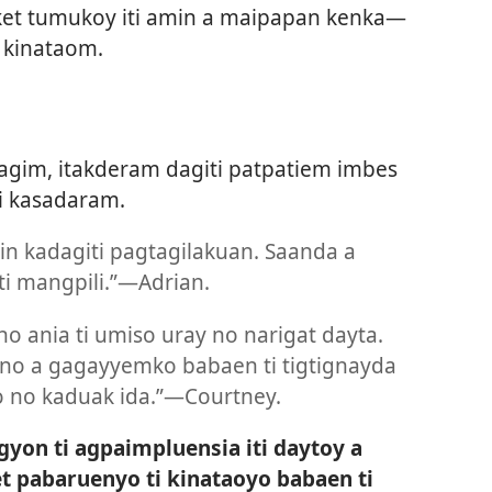
ket tumukoy iti amin a maipapan kenka​—
 kinataom.
im, itakderam dagiti patpatiem imbes
i kasadaram.
kin kadagiti pagtagilakuan. Saanda a
ti mangpili.”​—Adrian.
o ania ti umiso uray no narigat dayta.
udno a gagayyemko babaen ti tigtignayda
o no kaduak ida.”​—Courtney.
gyon ti agpaimpluensia iti daytoy a
t pabaruenyo ti kinataoyo babaen ti