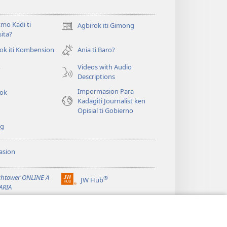
mo Kadi ti
Agbirok iti Gimong
(manglukat
ita?
iti
baro
ok iti Kombension
Ania ti Baro?
t
a
Videos with Audio
o
window)
Descriptions
Impormasion Para
rok
Kadagiti Journalist ken
Opisial ti Gobierno
ng
asion
t
htower ONLINE A
®
JW Hub
(manglukat
t
ARIA
iti
®
baro
ibrary
Watchtower Library
a
window)