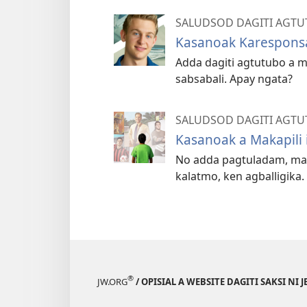
SALUDSOD DAGITI AGT
Kasanoak Karespons
Adda dagiti agtutubo a m
sabsabali. Apay ngata?
SALUDSOD DAGITI AGT
Kasanoak a Makapili 
No adda pagtuladam, mal
kalatmo, ken agballigika
®
JW.ORG
/ OPISIAL A WEBSITE DAGITI SAKSI NI 