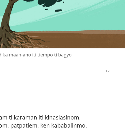
ka maan-ano iti tiempo ti bagyo
am ti karaman iti kinasiasinom.
iom, patpatiem, ken kababalinmo.