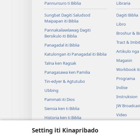
Pannursuro ti Biblia
Libraria
Sungbat Dagiti Saludsod
Dagiti Biblia
Maipapan iti Biblia
Libro
Pannakailawlawag Dagiti
Broshur & B
Bersikulo iti Biblia
Tract & Imbi
Panagadal iti Biblia
Artikulo nga
Katulongan iti Panagadal iti Biblia
Magasin
Talna ken Ragsak
Workbook it
Panagasawa ken Pamilia
Programa
Tin-edyer & Agtutubo
Indise
Ubbing
Instruksion
Pammati iti Dios
JW Broadcas
Siensia ken ti Biblia
Video
Historia ken ti Biblia
Musika
Setting iti Kinapribado
Audio Dram