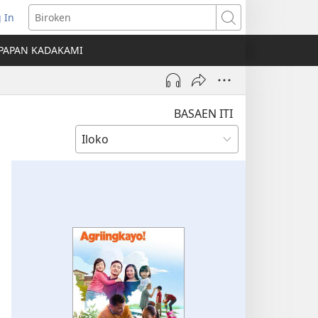
 In
nglukat
Biroken
PAPAN KADAKAMI
o
dow)
BASAEN ITI