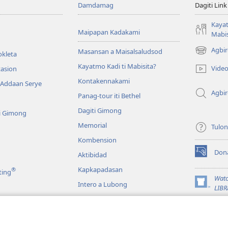
Damdamag
Dagiti Link
Kayat
Maipapan Kadakami
Mabis
Agbir
Masansan a Maisalsaludsod
okleta
(mangluka
iti
Kayatmo Kadi ti Mabisita?
Vide
tasion
baro
Kontakennakami
 Addaan Serye
a
Agbi
window)
Panag-tour iti Bethel
Dagiti Gimong
i Gimong
Memorial
Tulo
Kombension
Don
Aktibidad
(mangluka
iti
Kapkapadasan
®
ting
baro
Watc
Intero a Lubong
a
(mangluka
LIBR
window)
iti
JW L
baro
a
a
window)