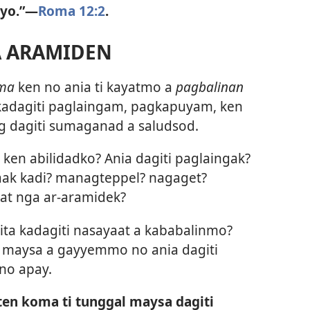
yo.”​—
Roma 12:2
.
A ARAMIDEN
ma
ken no ania ti kayatmo a
pagbalinan
adagiti paglaingam, pagkapuyam, ken
g dagiti sumaganad a saludsod.
 ken abilidadko? Ania dagiti paglaingak?
ak kadi? managteppel? nagaget?
aat nga ar-aramidek?
ta kadagiti nasayaat a kababalinmo?
maysa a gayyemmo no ania dagiti
no apay.
ten koma ti tunggal maysa dagiti