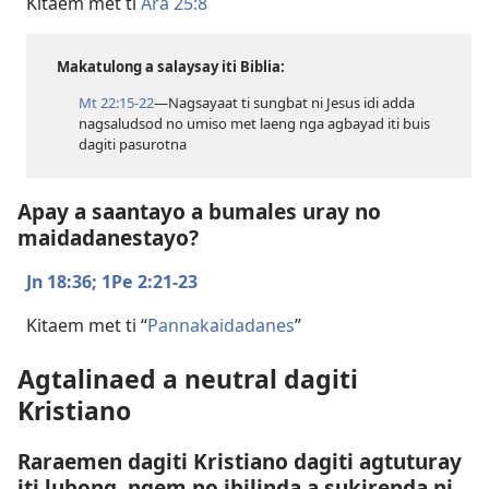
Kitaem met ti
Ara 25:8
Makatulong a salaysay iti Biblia:
Mt 22:​15-22
—Nagsayaat ti sungbat ni Jesus idi adda
nagsaludsod no umiso met laeng nga agbayad iti buis
dagiti pasurotna
Apay a saantayo a bumales uray no
maidadanestayo?
Jn 18:36;
1Pe 2:​21-23
Kitaem met ti “
Pannakaidadanes
”
Agtalinaed a neutral dagiti
Kristiano
Raraemen dagiti Kristiano dagiti agtuturay
iti lubong, ngem no ibilinda a sukirenda ni