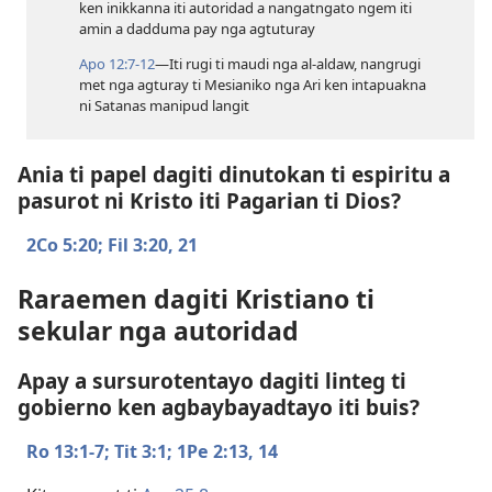
ken inikkanna iti autoridad a nangatngato ngem iti
amin a dadduma pay nga agtuturay
Apo 12:​7-12
—Iti rugi ti maudi nga al-aldaw, nangrugi
met nga agturay ti Mesianiko nga Ari ken intapuakna
ni Satanas manipud langit
Ania ti papel dagiti dinutokan ti espiritu a
pasurot ni Kristo iti Pagarian ti Dios?
2Co 5:20;
Fil 3:​20, 21
Raraemen dagiti Kristiano ti
sekular nga autoridad
Apay a sursurotentayo dagiti linteg ti
gobierno ken agbaybayadtayo iti buis?
Ro 13:​1-7;
Tit 3:1;
1Pe 2:​13, 14