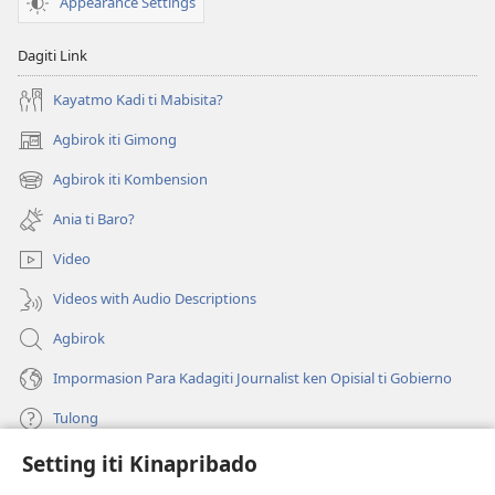
Appearance Settings
Kristiano
Dagiti Link
Kayatmo Kadi ti Mabisita?
Agbirok iti Gimong
(manglukat
iti
Agbirok iti Kombension
(manglukat
baro
iti
a
Ania ti Baro?
baro
window)
a
Video
window)
Videos with Audio Descriptions
Agbirok
Impormasion Para Kadagiti Journalist ken Opisial ti Gobierno
Tulong
Setting iti Kinapribado
Donasion
(manglukat