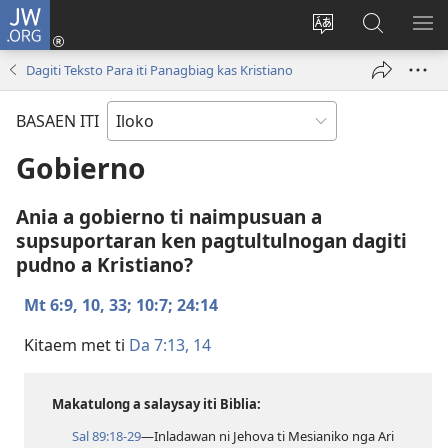
JW.ORG
Ag-
log
Baliwan
Agbirok
IPA
In
ti
iti
TI
Dagiti Teksto Para iti Panagbiag kas Kristiano
(manglukat
lengguahe
JW.ORG
PA
iti
ti
BASAEN ITI
baro
site
a
Gobierno
window)
Ania a gobierno ti naimpusuan a
supsuportaran ken pagtultulnogan dagiti
pudno a Kristiano?
Mt 6:​9, 10,
33;
10:7;
24:14
Kitaem met ti
Da 7:​13, 14
Makatulong a salaysay iti Biblia:
Sal 89:​18-29
—Inladawan ni Jehova ti Mesianiko nga Ari