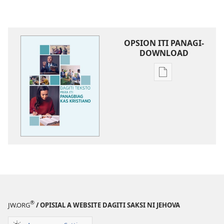
OPSION ITI PANAGI-
DOWNLOAD
Dagiti
opsion
iti
panangi-
download
kadagiti
publikasion
Dagiti
Teksto
Para
iti
®
JW.ORG
/ OPISIAL A WEBSITE DAGITI SAKSI NI JEHOVA
Panagbiag
kas