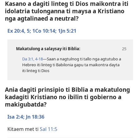
Kasano a dagiti linteg ti Dios maikontra iti
idolatria tulonganna ti maysa a Kristiano
nga agtalinaed a neutral?
Ex 20:​4, 5;
1Co 10:14;
1Jn 5:21
Makatulong a salaysay iti Biblia:
Da 3:​1,
4-18
—Saan a nagtulnog ti tallo nga agtutubo a
Hebreo iti linteg ti Babilonia gapu ta maikontra dayta
iti linteg ti Dios
Ania dagiti prinsipio ti Biblia a makatulong
kadagiti Kristiano no ibilin ti gobierno a
makigubatda?
Isa 2:4;
Jn 18:36
Kitaem met ti
Sal 11:5