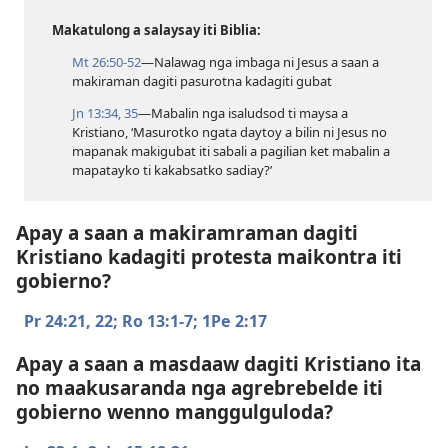
Makatulong a salaysay iti Biblia:
Mt 26:​50-52
—Nalawag nga imbaga ni Jesus a saan a
makiraman dagiti pasurotna kadagiti gubat
Jn 13:​34, 35
—Mabalin nga isaludsod ti maysa a
Kristiano, ‘Masurotko ngata daytoy a bilin ni Jesus no
mapanak makigubat iti sabali a pagilian ket mabalin a
mapatayko ti kakabsatko sadiay?’
Apay a saan a makiramraman dagiti
Kristiano kadagiti protesta maikontra iti
gobierno?
Pr 24:​21, 22;
Ro 13:​1-7;
1Pe 2:17
Apay a saan a masdaaw dagiti Kristiano ita
no maakusaranda nga agrebrebelde iti
gobierno wenno manggulguloda?