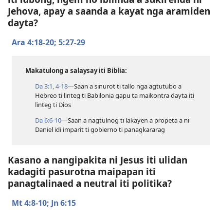
Jehova, apay a saanda a kayat nga aramiden
dayta?
Ara 4:​18-20;
5:​27-29
Makatulong a salaysay iti Biblia:
Da 3:​1,
4-18
—Saan a sinurot ti tallo nga agtutubo a
Hebreo ti linteg ti Babilonia gapu ta maikontra dayta iti
linteg ti Dios
Da 6:​6-10
—Saan a nagtulnog ti lakayen a propeta a ni
Daniel idi imparit ti gobierno ti panagkararag
Kasano a nangipakita ni Jesus iti ulidan
kadagiti pasurotna maipapan iti
panagtalinaed a neutral iti politika?
Mt 4:​8-10;
Jn 6:15