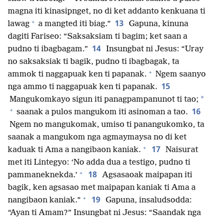
magna iti kinasipnget, no di ket addanto kenkuana ti
+
13
lawag
a mangted iti biag.”
Gapuna, kinuna
dagiti Fariseo: “Saksaksiam ti bagim; ket saan a
14
pudno ti ibagbagam.”
Insungbat ni Jesus: “Uray
no saksaksiak ti bagik, pudno ti ibagbagak, ta
+
ammok ti naggapuak ken ti papanak.
Ngem saanyo
15
nga ammo ti naggapuak ken ti papanak.
*
Mangukomkayo sigun iti panagpampanunot ti tao;
+
16
saanak a pulos mangukom iti asinoman a tao.
Ngem no mangukomak, umiso ti panangukomko, ta
saanak a mangukom nga agmaymaysa no di ket
+
17
kaduak ti Ama a nangibaon kaniak.
Naisurat
met iti Lintegyo: ‘No adda dua a testigo, pudno ti
+
18
pammaneknekda.’
Agsasaoak maipapan iti
bagik, ken agsasao met maipapan kaniak ti Ama a
+
19
nangibaon kaniak.”
Gapuna, insaludsodda:
“Ayan ti Amam?” Insungbat ni Jesus: “Saandak nga