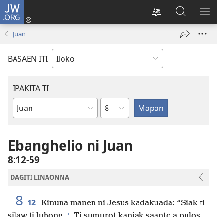
JW.ORG
Ag-
log
Baliwan
Agbirok
IPA
In
ti
iti
TI
Juan
(manglukat
lengguahe
JW.ORG
PA
iti
ti
BASAEN ITI
baro
site
a
window)
IPAKITA TI
Kapitulo
Libro
ti
Biblia
Ebanghelio ni Juan
8:12-59
DAGITI LINAONNA
8
12
Kinuna manen ni Jesus kadakuada: “Siak ti
+
silaw ti lubong.
Ti sumurot kaniak saanto a pulos