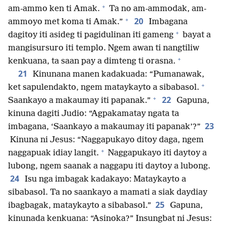
+
am-ammo ken ti Amak.
Ta no am-ammodak, am-
+
20
ammoyo met koma ti Amak.”
Imbagana
+
dagitoy iti asideg ti pagidulinan iti gameng
bayat a
mangisursuro iti templo. Ngem awan ti nangtiliw
+
kenkuana, ta saan pay a dimteng ti orasna.
21
Kinunana manen kadakuada: “Pumanawak,
+
ket sapulendakto, ngem mataykayto a sibabasol.
+
22
Saankayo a makaumay iti papanak.”
Gapuna,
kinuna dagiti Judio: “Agpakamatay ngata ta
23
imbagana, ‘Saankayo a makaumay iti papanak’?”
Kinuna ni Jesus: “Naggapukayo ditoy daga, ngem
+
naggapuak idiay langit.
Naggapukayo iti daytoy a
lubong, ngem saanak a naggapu iti daytoy a lubong.
24
Isu nga imbagak kadakayo: Mataykayto a
sibabasol. Ta no saankayo a mamati a siak daydiay
25
ibagbagak, mataykayto a sibabasol.”
Gapuna,
kinunada kenkuana: “Asinoka?” Insungbat ni Jesus: