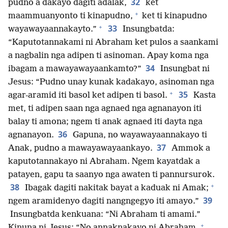
32
pudno a dakayo dagiti adalak,
ket
+
maammuanyonto ti kinapudno,
ket ti kinapudno
+
33
wayawayaannakayto.”
Insungbatda:
“Kaputotannakami ni Abraham ket pulos a saankami
a nagbalin nga adipen ti asinoman. Apay koma nga
34
ibagam a mawayawayaankamto?”
Insungbat ni
Jesus: “Pudno unay kunak kadakayo, asinoman nga
+
35
agar-aramid iti basol ket adipen ti basol.
Kasta
met, ti adipen saan nga agnaed nga agnanayon iti
balay ti amona; ngem ti anak agnaed iti dayta nga
36
agnanayon.
Gapuna, no wayawayaannakayo ti
37
Anak, pudno a mawayawayaankayo.
Ammok a
kaputotannakayo ni Abraham. Ngem kayatdak a
patayen, gapu ta saanyo nga awaten ti pannursurok.
+
38
Ibagak dagiti nakitak bayat a kaduak ni Amak;
39
ngem aramidenyo dagiti nangngegyo iti amayo.”
Insungbatda kenkuana: “Ni Abraham ti amami.”
+
Kinuna ni Jesus: “No annaknakayo ni Abraham,