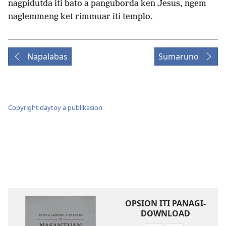
nagpidutda iti bato a panguborda ken Jesus, ngem
naglemmeng ket rimmuar iti templo.
Napalabas
Sumaruno
Copyright daytoy a publikasion
OPSION ITI PANAGI-
DOWNLOAD