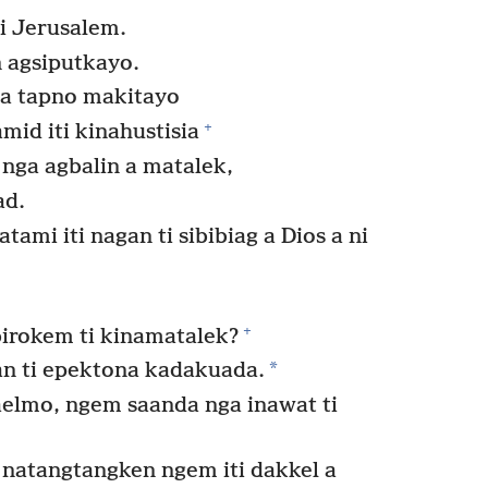
i Jerusalem.
n agsiputkayo.
na tapno makitayo
+
mid iti kinahustisia
ga agbalin a matalek,
ad.
ami iti nagan ti sibibiag a Dios a ni
+
birokem ti kinamatalek?
*
n ti epektona kadakuada.
elmo, ngem saanda nga inawat ti
 natangtangken ngem iti dakkel a