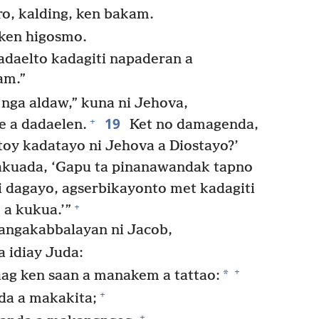
ro, kalding, ken bakam.
 ken higosmo.
adaelto kadagiti napaderan a
am.”
nga aldaw,” kuna ni Jehova,
19
+
e a dadaelen.
Ket no damagenda,
toy kadatayo ni Jehova a Diostayo?’
kuada, ‘Gapu ta pinanawandak tapno
iti dagayo, agserbikayonto met kadagiti
+
 a kukua.’”
angakabbalayan ni Jacob,
 idiay Juda:
+
*
g ken saan a manakem a tattao:
+
a a makakita;
+