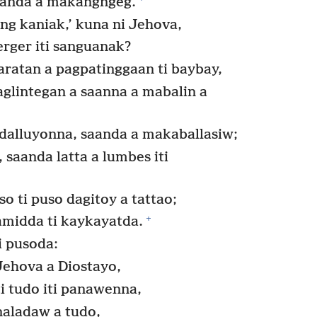
aanda a makangngeg.
g kaniak,’ kuna ni Jehova,
erger iti sanguanak?
daratan a pagpatinggaan ti baybay,
glintegan a saanna a mabalin a
 dalluyonna, saanda a makaballasiw;
saanda latta a lumbes iti
o ti puso dagitoy a tattao;
+
midda ti kaykayatda.
i pusoda:
Jehova a Diostayo,
 tudo iti panawenna,
 naladaw a tudo,