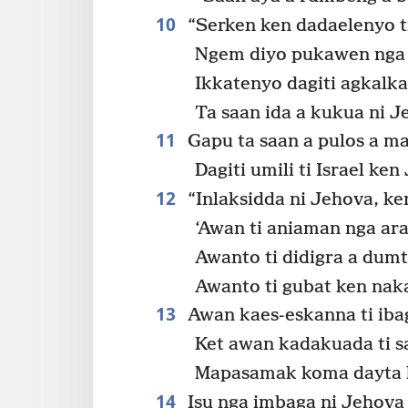
10
“Serken ken dadaelenyo t
Ngem diyo pukawen nga 
Ikkatenyo dagiti agkalka
Ta saan ida a kukua ni J
11
Gapu ta saan a pulos a ma
Dagiti umili ti Israel ke
12
“Inlaksidda ni Jehova, ke
‘Awan ti aniaman nga ar
Awanto ti didigra a dum
Awanto ti gubat ken naka
13
Awan kaes-eskanna ti ibag
Ket awan kadakuada ti s
Mapasamak koma dayta 
14
Isu nga imbaga ni Jehova 