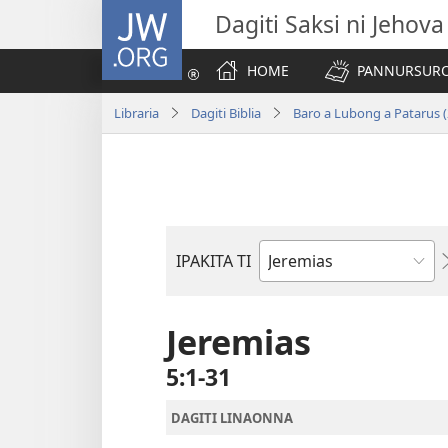
JW.ORG
Dagiti Saksi ni Jehova
HOME
PANNURSURO 
Libraria
Dagiti Biblia
Baro a Lubong a Patarus (
IPAKITA TI
Libro
ti
Biblia
Jeremias
5:1-31
DAGITI LINAONNA