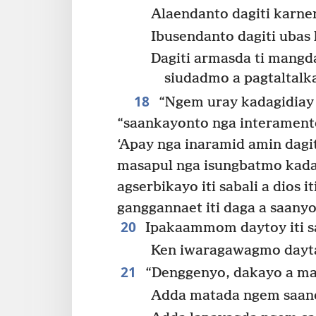
Alaendanto dagiti karne
Ibusendanto dagiti ubas
Dagiti armasda ti mangd
siudadmo a pagtaltalk
18
“Ngem uray kadagidiay 
“saankayonto nga interament
‘Apay nga inaramid amin dagi
masapul nga isungbatmo kada
agserbikayo iti sabali a dios 
ganggannaet iti daga a saanyo
20
Ipakaammom daytoy iti s
Ken iwaragawagmo dayta
21
“Denggenyo, dakayo a maa
Adda matada ngem saand