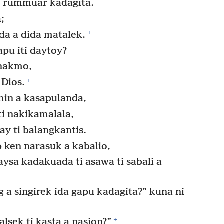
a rummuar kadagita.
;
+
a a dida matalek.
u iti daytoy?
nnakmo,
+
 Dios.
min a kasapulanda,
ti nakikamalala,
ay ti balangkantis.
 ken narasuk a kabalio,
ysa kadakuada ti asawa ti sabali a
a singirek ida gapu kadagita?” kuna ni
+
lsek ti kasta a nasion?”