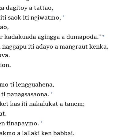
a dagitoy a tattao,
+
ti saok iti ngiwatmo,
tao,
+
or kadakuada agingga a dumapoda.”
 naggapu iti adayo a mangraut kenka,
ova.
ion.
mo ti lengguahena,
+
ti panagsasaona.
ket kas iti nakalukat a tanem;
at.
+
en tinapaymo.
akmo a lallaki ken babbai.