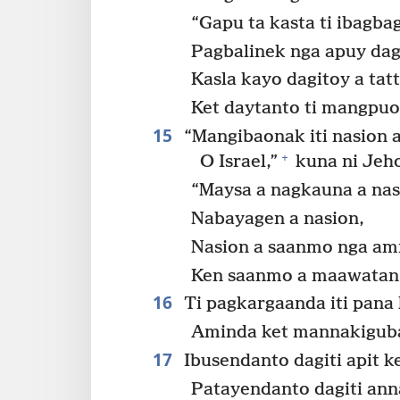
“Gapu ta kasta ti ibagbag
Pagbalinek nga apuy dagi
Kasla kayo dagitoy a tat
Ket daytanto ti mangpu
15
“Mangibaonak iti nasion a
+
O Israel,”
kuna ni Jeh
“Maysa a nagkauna a nas
Nabayagen a nasion,
Nasion a saanmo nga am
Ken saanmo a maawatan 
16
Ti pagkargaanda iti pana 
Aminda ket mannakigub
17
Ibusendanto dagiti apit k
Patayendanto dagiti ann