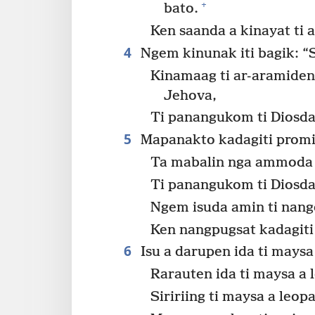
+
bato.
Ken saanda a kinayat ti 
4
Ngem kinunak iti bagik: “
Kinamaag ti ar-aramiden
Jehova,
Ti panangukom ti Diosda
5
Mapanakto kadagiti promin
Ta mabalin nga ammoda t
Ti panangukom ti Diosda
Ngem isuda amin ti nangd
Ken nangpugsat kadagiti 
6
Isu a darupen ida ti maysa a
Rarauten ida ti maysa a l
Siririing ti maysa a leop