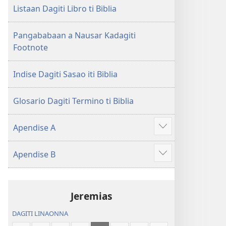
Nasantuan
ti
Listaan Dagiti Libro ti Biblia
a
Nasantuan
Kasuratan
a
Pangababaan a Nausar Kadagiti
(2018 a
Kasuratan
Footnote
Rebision)
(2018 a
Rebision)
Indise Dagiti Sasao iti Biblia
Glosario Dagiti Termino ti Biblia
Apendise A
Ipakita
ti
Apendise B
ad-
Ipakita
adu
ti
pay
ad-
Jeremias
adu
pay
DAGITI LINAONNA