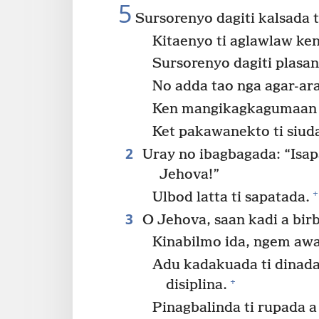
5
Sursorenyo dagiti kalsada t
Kitaenyo ti aglawlaw ke
Sursorenyo dagiti plasa
No adda tao nga agar-ara
Ken mangikagkagumaan n
Ket pakawanekto ti siud
2
Uray no ibagbagada: “Isapat
Jehova!”
+
Ulbod latta ti sapatada.
3
O Jehova, saan kadi a bir
Kinabilmo ida, ngem awa
Adu kadakuada ti dinada
+
disiplina.
Pinagbalinda ti rupada a