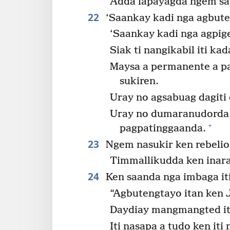
Adda lapayagda ngem s
22
‘Saankay kadi nga agbuten
‘Saankay kadi nga agpig
Siak ti nangikabil iti ka
Maysa a permanente a pa
sukiren.
Uray no agsabuag dagiti
Uray no dumaranudorda, 
+
pagpatinggaanda.
23
Ngem nasukir ken rebelios
Timmallikudda ken inara
24
Ken saanda nga imbaga it
“Agbutengtayo itan ken 
Daydiay mangmangted iti
Iti nasapa a tudo ken iti