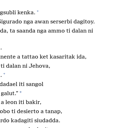
+
agsubli kenka.
Sigurado nga awan serserbi dagitoy.
da, ta saanda nga ammo ti dalan ni
.
ente a tattao ket kasaritak ida,
i dalan ni Jehova,
+
.
adael iti sangol
*
galut.”
 leon iti bakir,
obo ti desierto a tanap,
ardo kadagiti siudadda.