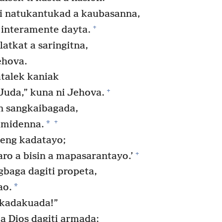
i natukantukad a kaubasanna,
+
interamente dayta.
latkat a saringitna,
ehova.
talek kaniak
+
n Juda,” kuna ni Jehova.
n sangkaibagada,
+
*
amidenna.
teng kadatayo;
+
ro a bisin a mapasarantayo.’
baga dagiti propeta,
*
ao.
kadakuada!”
a Dios dagiti armada: