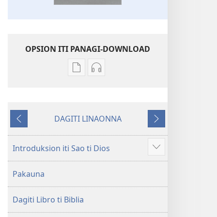
OPSION ITI PANAGI-DOWNLOAD
Dagiti
Dagiti
opsion
opsion
iti
iti
panangi-
panangi-
DAGITI LINAONNA
download
download
Napalabas
Sumaruno
kadagiti
kadagiti
publikasion
audio
Introduksion iti Sao ti Dios
Ipakita
Baro
recording
ti
a
Baro
Pakauna
ad-
Lubong
a
adu
a
Lubong
pay
Dagiti Libro ti Biblia
Patarus
a
ti
Patarus