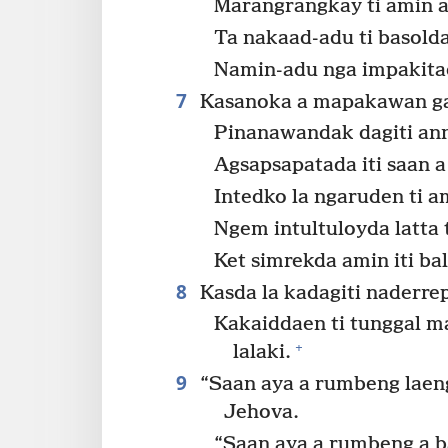
Marangrangkay ti amin 
Ta nakaad-adu ti basolda
Namin-adu nga impakitad
7
Kasanoka a mapakawan gap
Pinanawandak dagiti a
Agsapsapatada iti saan a
Intedko la ngaruden ti a
Ngem intultuloyda latta 
Ket simrekda amin iti bal
8
Kasda la kadagiti naderrep
Kakaiddaen ti tunggal ma
+
lalaki.
9
“Saan aya a rumbeng laeng 
Jehova.
“Saan aya a rumbeng a ba