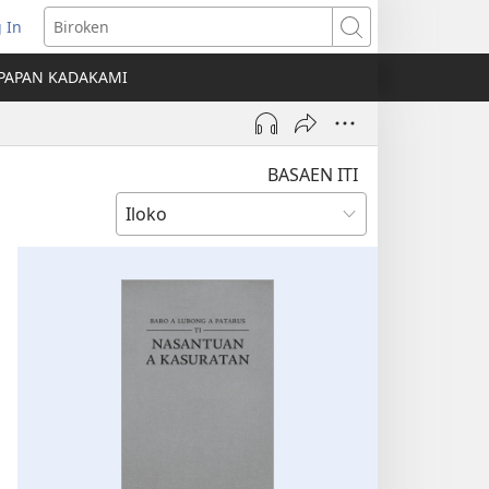
 In
nglukat
Biroken
PAPAN KADAKAMI
o
dow)
BASAEN ITI