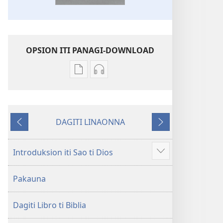
OPSION ITI PANAGI-DOWNLOAD
Dagiti
Dagiti
opsion
opsion
iti
iti
panangi-
panangi-
DAGITI LINAONNA
download
download
Napalabas
Sumaruno
kadagiti
kadagiti
publikasion
audio
Introduksion iti Sao ti Dios
Ipakita
Baro
recording
ti
a
Baro
Pakauna
ad-
Lubong
a
adu
a
Lubong
pay
Dagiti Libro ti Biblia
Patarus
a
ti
Patarus