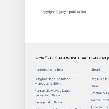
Copyright daytoy a publikasion
®
JW.ORG
/ OPISIAL A WEBSITE DAGITI SAKSI NI 
Pannursuro ti Biblia
Libraria
Sungbat Dagiti Saludsod
Dagiti Biblia
Maipapan iti Biblia
Libro
Pannakailawlawag Dagiti
Broshur & B
Bersikulo iti Biblia
Tract & Imbi
Panagadal iti Biblia
Artikulo nga