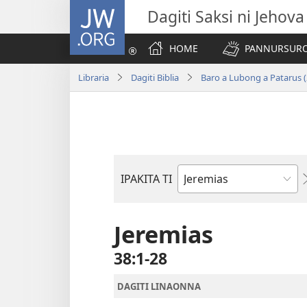
JW.ORG
Dagiti Saksi ni Jehova
HOME
PANNURSURO 
Libraria
Dagiti Biblia
Baro a Lubong a Patarus (
IPAKITA TI
Libro
ti
Biblia
Jeremias
38:1-28
DAGITI LINAONNA