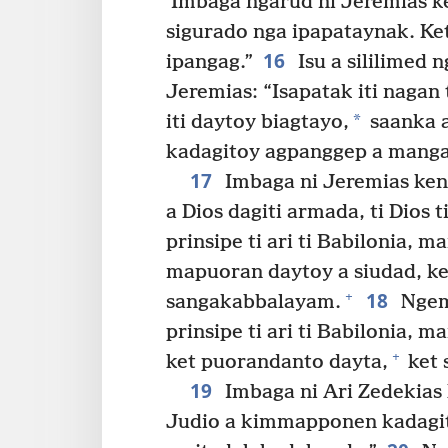
Imbaga ngarud ni Jeremias ke
sigurado nga ipapataynak. Ke
16
ipangag.”
Isu a sililimed 
Jeremias: “Isapatak iti nagan 
*
iti daytoy biagtayo,
saanka a
kadagitoy agpanggep a mangal
17
Imbaga ni Jeremias ken 
a Dios dagiti armada, ti Dios 
prinsipe ti ari ti Babilonia, m
mapuoran daytoy a siudad, ke
18
+
sangakabbalayam.
Ngem
prinsipe ti ari ti Babilonia, 
+
ket puorandanto dayta,
ket 
19
Imbaga ni Ari Zedekias
Judio a kimmapponen kadagiti