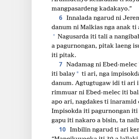
mangpasardeng kadakayo.”
6
Innalada ngarud ni Jerem
danum ni Malkias nga anak ti a
+
Nagusarda iti tali a nangib
a pagurnongan, pitak laeng is
iti pitak.
7
Nadamag ni Ebed-melec
*
iti balay
ti ari, nga impisokd
danum. Agtugtugaw idi ti ari 
rimmuar ni Ebed-melec iti ba
apo ari, nagdakes ti inaramid 
Impisokda iti pagurnongan iti
gapu iti nakaro a bisin, ta naib
10
Imbilin ngarud ti ari k