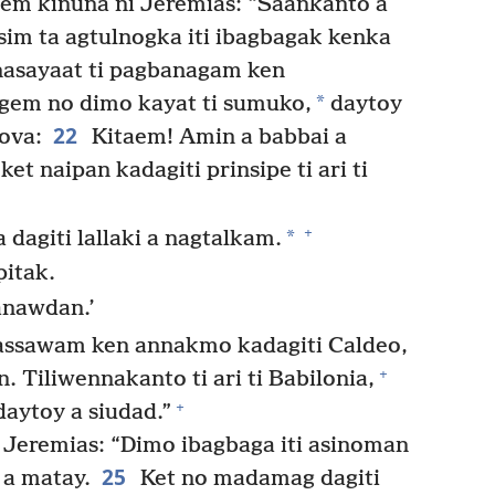
m kinuna ni Jeremias: “Saankanto a
im ta agtulnogka iti ibagbagak kenka
 nasayaat ti pagbanagam ken
*
em no dimo kayat ti sumuko,
daytoy
22
ova:
Kitaem! Amin a babbai a
 ket naipan kadagiti prinsipe ti ari ti
+
*
 dagiti lallaki a nagtalkam.
pitak.
anawdan.’
 assawam ken annakmo kadagiti Caldeo,
+
. Tiliwennakanto ti ari ti Babilonia,
+
aytoy a siudad.”
 Jeremias: “Dimo ibagbaga iti asinoman
25
 a matay.
Ket no madamag dagiti