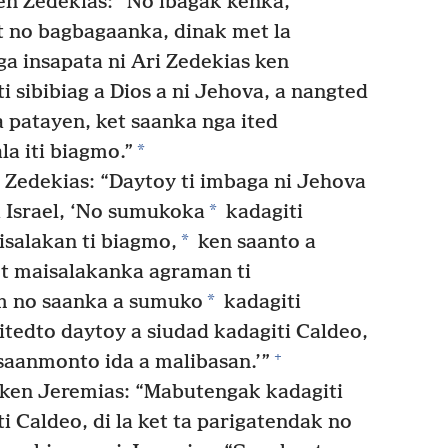
n Zedekias: “No ibagak kenka,
t no bagbagaanka, dinak met la
nga insapata ni Ari Zedekias ken
ti sibibiag a Dios a ni Jehova, a nangted
 patayen, ket saanka nga ited
*
a iti biagmo.”
Zedekias: “Daytoy ti imbaga ni Jehova
*
ti Israel, ‘No sumukoka
kadagiti
*
aisalakan ti biagmo,
ken saanto a
t maisalakanka agraman ti
*
 no saanka a sumuko
kadagiti
maitedto daytoy a siudad kadagiti Caldeo,
+
saanmonto ida a malibasan.’”
 ken Jeremias: “Mabutengak kadagiti
 Caldeo, di la ket ta parigatendak no