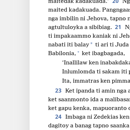
20
maitedak kadakuada.”
Nge
maited kadakuada. Pangngaas
nga imbilin ni Jehova, tapno
21
agtultuloyka a sibibiag.
Ng
ti impakaammo kaniak ni Jeh
*
nabati iti balay
ti ari ti Juda
+
Babilonia,
ket ibagbagada,
‘Inallilaw ken inabakdaka
Inlumlomda ti sakam iti 
Ita, immatras ken pimm
23
Ket ipanda ti amin nga
ket saanmonto ida a malibasan
ket gapu kenka, mapuoranto d
24
Imbaga ni Zedekias ken
dagitoy a banag tapno saanka