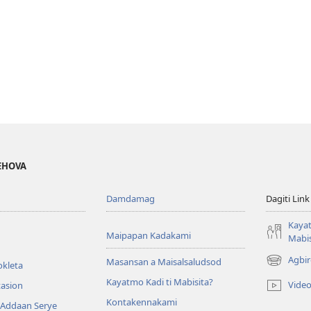
JEHOVA
Damdamag
Dagiti Link
Kayat
Maipapan Kadakami
Mabis
Agbir
Masansan a Maisalsaludsod
okleta
(mangluka
iti
Kayatmo Kadi ti Mabisita?
Vide
tasion
baro
Kontakennakami
 Addaan Serye
a