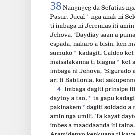
38
Nangngeg da Sefatias nga
+
Pasur, Jucal
nga anak ni Sel
ti imbaga ni Jeremias iti amin
Jehova, ‘Daydiay saan a puman
espada, nakaro a bisin, ken m
*
sumuko
kadagiti Caldeo ket 
*
maisalakanna ti biagna
ket a
imbaga ni Jehova, ‘Sigurado a
ari ti Babilonia, ket sakupenn
4
Imbaga dagiti prinsipe i
+
daytoy a tao,
ta gapu kadagi
*
pakinakem
dagiti soldado a 
amin nga umili. Ta kayat dayt
imbes a maaddaanda iti talna.
Aramidenyo kenkuana ti kayat