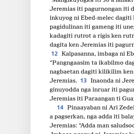
“Mangikuyogka iti 30 a lallak
Jeremias iti pagurnongan iti
inkuyog ni Ebed-melec dagiti la
pagidulinan iti gameng iti une
kadagiti rutrot a rigis ken ru
dagita ken Jeremias iti pagur
12
Kalpasanna, imbaga ni Eb
“Pangngaasim ta ikabilmo dagit
nagbaetan dagiti kilikilim ken 
13
Jeremias.
Inaonda ni Jere
ginuyodda nga inruar iti pagu
Jeremias iti Paraangan ti Gua
14
Pinaayaban ni Ari Zedek
a pagserkan, nga adda iti bala
Jeremias: “Adda man saludsod