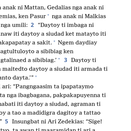
 anak ni Mattan, Gedalias nga anak ni
+
emias, ken Pasur
nga anak ni Malkias
2
 nga umili:
“Daytoy ti imbaga ni
aw iti daytoy a siudad ket matayto iti
+
akapapatay a sakit.
Ngem daydiay
agtultuloyto a sibibiag ken
3
+
gtalinaed a sibibiag.’
Daytoy ti
 maitedto daytoy a siudad iti armada ti
+
anto dayta.’”
ti ari: “Pangngaasim ta ipapataymo
ta nga ibagbagana, pakpakapuyenna ti
nabati iti daytoy a siudad, agraman ti
oy a tao a madidigra dagitoy a tattao
5
”
Insungbat ni Ari Zedekias: “Sige!
yo, ta awan ti maaramidan ti ari a