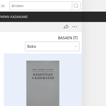
 In
nglukat
Biroken
PAPAN KADAKAMI
o
dow)
BASAEN ITI