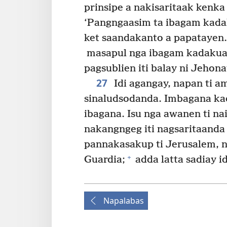
prinsipe a nakisaritaak kenk
‘Pangngaasim ta ibagam kada
ket saandakanto a papatayen.
masapul nga ibagam kadakuada
pagsublien iti balay ni Jehona
27
Idi agangay, napan ti a
sinaludsodanda. Imbagana kada
ibagana. Isu nga awanen ti na
nakangngeg iti nagsaritaanda i
pannakasakup ti Jerusalem, na
+
Guardia;
adda latta sadiay i
Napalabas