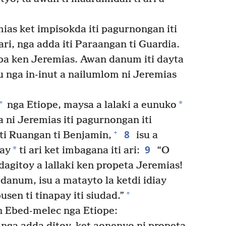
ias ket impisokda iti pagurnongan iti
ri, nga adda iti Paraangan ti Guardia.
aba ken Jeremias. Awan danum iti dayta
u nga in-inut a nailumlom ni Jeremias
+
*
nga Etiope, maysa a lalaki a eunuko
a ni Jeremias iti pagurnongan iti
8
+
iti Ruangan ti Benjamin,
isu a
9
*
lay
ti ari ket imbagana iti ari:
“O
dagitoy a lallaki ken propeta Jeremias!
 danum, isu a matayto la ketdi idiay
+
usen ti tinapay iti siudad.”
en Ebed-melec nga Etiope: