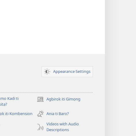
Appearance Settings
mo Kadi ti
Agbirok iti Gimong
(manglukat
ita?
iti
baro
ok iti Kombension
Ania ti Baro?
t
a
Videos with Audio
o
window)
Descriptions