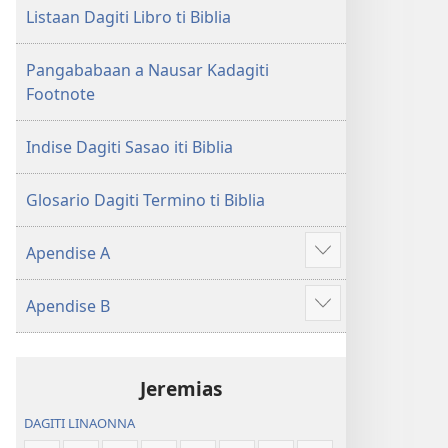
Nasantuan
ti
Listaan Dagiti Libro ti Biblia
a
Nasantuan
Kasuratan
a
Pangababaan a Nausar Kadagiti
(2018 a
Kasuratan
Footnote
Rebision)
(2018 a
Rebision)
Indise Dagiti Sasao iti Biblia
Glosario Dagiti Termino ti Biblia
Apendise A
Ipakita
ti
Apendise B
ad-
Ipakita
adu
ti
pay
ad-
Jeremias
adu
pay
DAGITI LINAONNA