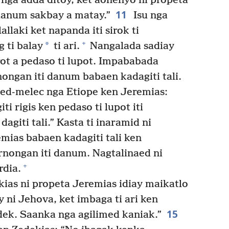
i nga adda ditoy, ket aonenyo ni propeta
11
 danum sakbay a matay.”
Isu nga
llaki ket napanda iti sirok ti
+
*
g ti balay
ti ari.
Nangalada sadiay
trot a pedaso ti lupot. Impababada
nongan iti danum babaen kadagiti tali.
ed-melec nga Etiope ken Jeremias:
i rigis ken pedaso ti lupot iti
dagiti tali.” Kasta ti inaramid ni
mias babaen kadagiti tali ken
rnongan iti danum. Nagtalinaed ni
+
rdia.
ias ni propeta Jeremias idiay maikatlo
y ni Jehova, ket imbaga ti ari ken
15
ek. Saanka nga agilimed kaniak.”