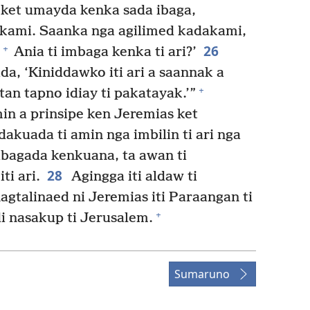
a ket umayda kenka sada ibaga,
kami. Saanka nga agilimed kadakami,
26
+
Ania ti imbaga kenka ti ari?’
, ‘Kiniddawko iti ari a saannak a
+
tan tapno idiay ti pakatayak.’”
min a prinsipe ken Jeremias ket
kuada ti amin nga imbilin ti ari nga
ibagada kenkuana, ta awan ti
28
ti ari.
Agingga iti aldaw ti
gtalinaed ni Jeremias iti Paraangan ti
+
di nasakup ti Jerusalem.
Sumaruno