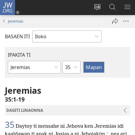
JW.ORG
Ag-
log
Baliwan
Agbirok
IPA
In
ti
iti
TI
Jeremias
(manglukat
lengguahe
JW.ORG
PA
iti
ti
BASAEN ITI
baro
site
a
window)
IPAKITA TI
Kapitulo
Libro
ti
Biblia
Jeremias
35:1-19
DAGITI LINAONNA
35
Daytoy ti mensahe ni Jehova ken Jeremias idi
+
kaaldawan ti anak ni Josias a ni Jehoiakim
nga ari