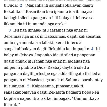
2
ti Juda:
“Mapanka iti sangakabbalayan dagiti
+
Rekabita.
Kasaritam ken ipanmo ida iti maysa
*
kadagiti siled a panganan
iti balay ni Jehova sa
ikkam ida iti inumenda nga arak.”
3
Isu nga innalak ni Jaazanias nga anak ni
Jeremias nga anak ni Habazinias, dagiti kakabsatna,
amin nga annakna a lallaki, ken ti intero a
4
sangakabbalayan dagiti Rekabita ket impanko
iti
balay ni Jehova. Impanko ida iti siled a panganan
dagiti annak ni Hanan nga anak ni Igdalias nga
adipen ti pudno a Dios. Kaabay dayta ti siled a
panganan dagiti prinsipe nga adda iti ngato ti siled a
panganan ni Maasias nga anak ni Salum a parabantay
5
iti ruangan.
Kalpasanna, pinasanguak ti
sangakabbalayan dagiti Rekabita kadagiti kopa ken
kopita a napno iti arak ket imbagak: “Uminumkayo
iti arak.”