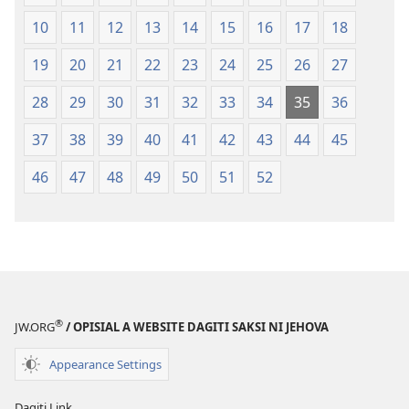
ti
Patarus
10
11
12
13
14
15
16
17
18
Nasantuan
ti
a
Nasantuan
19
20
21
22
23
24
25
26
27
Kasuratan
a
(2018 a
Kasuratan
28
29
30
31
32
33
34
35
36
Rebision)
(2018 a
37
38
39
40
41
42
43
44
45
Rebision)
46
47
48
49
50
51
52
®
JW.ORG
/ OPISIAL A WEBSITE DAGITI SAKSI NI JEHOVA
Appearance Settings
Dagiti Link