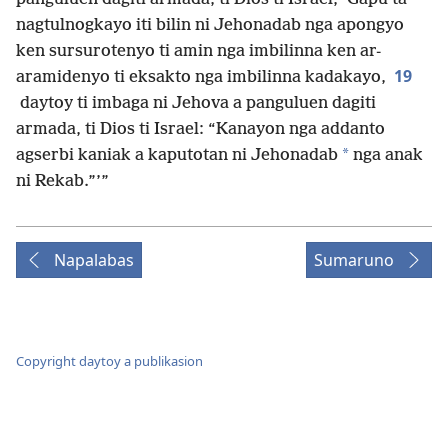
nagtulnogkayo iti bilin ni Jehonadab nga apongyo
ken sursurotenyo ti amin nga imbilinna ken ar-
19
aramidenyo ti eksakto nga imbilinna kadakayo,
daytoy ti imbaga ni Jehova a panguluen dagiti
armada, ti Dios ti Israel: “Kanayon nga addanto
*
agserbi kaniak a kaputotan ni Jehonadab
nga anak
ni Rekab.”’”
Napalabas
Sumaruno
Copyright daytoy a publikasion