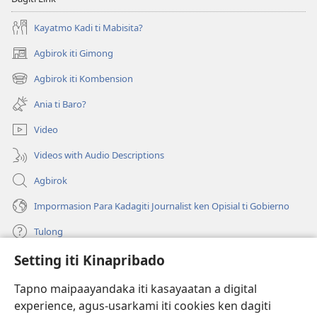
Kayatmo Kadi ti Mabisita?
Agbirok iti Gimong
(manglukat
iti
Agbirok iti Kombension
(manglukat
baro
iti
a
Ania ti Baro?
baro
window)
a
Video
window)
Videos with Audio Descriptions
Agbirok
Impormasion Para Kadagiti Journalist ken Opisial ti Gobierno
Tulong
Setting iti Kinapribado
Donasion
(manglukat
iti
Tapno maipaayandaka iti kasayaatan a digital
baro
experience, agus-usarkami iti cookies ken dagiti
Watchtower ONLINE A LIBRARIA
(manglukat
a