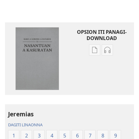
OPSION ITI PANAGI-
DOWNLOAD
Dagiti
Dagiti
opsion
opsion
iti
iti
panangi-
panangi-
download
download
kadagiti
kadagiti
publikasion
audio
Baro
recording
a
Baro
Jeremias
Lubong
a
DAGITI LINAONNA
a
Lubong
Patarus
a
1
2
3
4
5
6
7
8
9