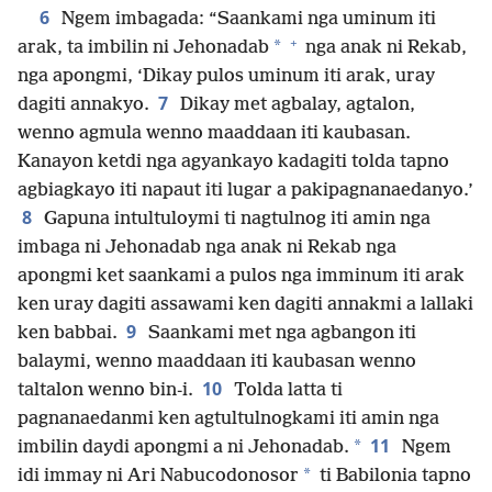
6
Ngem imbagada: “Saankami nga uminum iti
+
*
arak, ta imbilin ni Jehonadab
nga anak ni Rekab,
nga apongmi, ‘Dikay pulos uminum iti arak, uray
7
dagiti annakyo.
Dikay met agbalay, agtalon,
wenno agmula wenno maaddaan iti kaubasan.
Kanayon ketdi nga agyankayo kadagiti tolda tapno
agbiagkayo iti napaut iti lugar a pakipagnanaedanyo.’
8
Gapuna intultuloymi ti nagtulnog iti amin nga
imbaga ni Jehonadab nga anak ni Rekab nga
apongmi ket saankami a pulos nga imminum iti arak
ken uray dagiti assawami ken dagiti annakmi a lallaki
9
ken babbai.
Saankami met nga agbangon iti
balaymi, wenno maaddaan iti kaubasan wenno
10
taltalon wenno bin-i.
Tolda latta ti
pagnanaedanmi ken agtultulnogkami iti amin nga
11
*
imbilin daydi apongmi a ni Jehonadab.
Ngem
*
idi immay ni Ari Nabucodonosor
ti Babilonia tapno