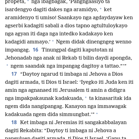
+
propeta,
nga ibagbagak, ‘Pangngaasiyo ta
+
isardengyo dagiti dakes nga aramidyo,
ket
aramidenyo ti umiso! Saankayo nga agdaydayaw ken
agserbi kadagiti sabali a dios tapno agtultuloykayo
nga agyan iti daga nga intedko kadakayo ken
+
kadagidi ammayo.’
Ngem didak dinengngeg wenno
16
impangag.
Tinungpal dagiti kaputotan ni
Jehonadab nga anak ni Rekab ti bilin daydi apongda,
+
ngem saandak nga impangag dagitoy a tattao.”’”
17
“Daytoy ngarud ti imbaga ni Jehova a Dios
dagiti armada, ti Dios ti Israel: ‘Iyegko iti Juda ken iti
amin nga agnanaed iti Jerusalem ti amin a didigra
+
nga impakpakaunak kadakuada,
ta kinasaritak ida
ngem dida nangipangag. Kanayon nga immawagak
+
kadakuada ngem dida simmungbat.’”
18
Ket imbaga ni Jeremias iti sangakabbalayan
dagiti Rekabita: “Daytoy ti imbaga ni Jehova a
panguluen dagiti armada, ti Dios ti Israel, ‘Gapu ta