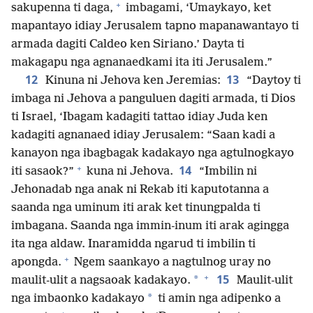
+
sakupenna ti daga,
imbagami, ‘Umaykayo, ket
mapantayo idiay Jerusalem tapno mapanawantayo ti
armada dagiti Caldeo ken Siriano.’ Dayta ti
makagapu nga agnanaedkami ita iti Jerusalem.”
12
13
Kinuna ni Jehova ken Jeremias:
“Daytoy ti
imbaga ni Jehova a panguluen dagiti armada, ti Dios
ti Israel, ‘Ibagam kadagiti tattao idiay Juda ken
kadagiti agnanaed idiay Jerusalem: “Saan kadi a
kanayon nga ibagbagak kadakayo nga agtulnogkayo
+
14
iti sasaok?”
kuna ni Jehova.
“Imbilin ni
Jehonadab nga anak ni Rekab iti kaputotanna a
saanda nga uminum iti arak ket tinungpalda ti
imbagana. Saanda nga immin-inum iti arak agingga
ita nga aldaw. Inaramidda ngarud ti imbilin ti
+
apongda.
Ngem saankayo a nagtulnog uray no
+
15
*
maulit-ulit a nagsaoak kadakayo.
Maulit-ulit
*
nga imbaonko kadakayo
ti amin nga adipenko a