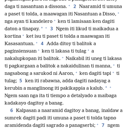
+
2
daga ti nasantuan a dissona.
Naaramid ti umuna
+
a paset ti tolda, a maawagan iti Nasantuan a Disso,
+
nga ayan ti kandelero
ken ti lamisaan ken dagiti
+
3
*
daton a tinapay.
Ngem iti likud ti maikadua a
+
kortina
ket isu ti paset ti tolda a maawagan iti
+
4
Kasasantuan.
Adda ditoy ti balitok a
+
+
paginsiensuan
ken ti lakasa ti tulag
a
+
nakalupkopan iti balitok.
Naikabil iti uneg ti lakasa
+
ti pagkargaan a balitok a nakaidulinan ti manna,
ti
+
+
nagsabong a sarukod ni Aaron,
ken dagiti tapi
ti
5
tulag;
ken iti rabawna, adda dagiti nadayag a
+
*
kerubin a manglinong iti pakikappia a kalub.
Ngem saan nga ita ti tiempo a detalyado a maibaga
kadakayo dagitoy a banag.
6
Kalpasan a naaramid dagitoy a banag, inaldaw a
sumrek dagiti padi iti umuna a paset ti tolda tapno
+
7
aramidenda dagiti sagrado a panagserbi;
ngem