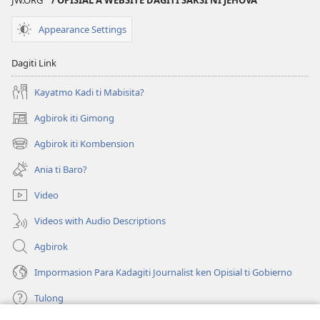
JW.ORG
/ OPISIAL A WEBSITE DAGITI SAKSI NI JEHOVA
Appearance Settings
Dagiti Link
Kayatmo Kadi ti Mabisita?
Agbirok iti Gimong
(manglukat
iti
Agbirok iti Kombension
(manglukat
baro
iti
a
Ania ti Baro?
baro
window)
a
Video
window)
Videos with Audio Descriptions
Agbirok
Impormasion Para Kadagiti Journalist ken Opisial ti Gobierno
Tulong