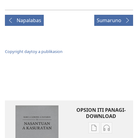
Napalabas
Sumaruno
Copyright daytoy a publikasion
OPSION ITI PANAGI-
DOWNLOAD
Dagiti
Dagiti