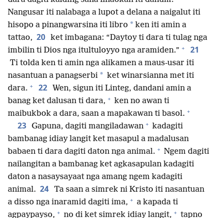
Nangusar iti nalabaga a lupot a delana a naigalut iti
*
hisopo a pinangwarsina iti libro
ken iti amin a
20
tattao,
ket imbagana: “Daytoy ti dara ti tulag nga
+
21
imbilin ti Dios nga itultuloyyo nga aramiden.”
Ti tolda ken ti amin nga alikamen a maus-usar iti
*
nasantuan a panagserbi
ket winarsianna met iti
+
22
dara.
Wen, sigun iti Linteg, dandani amin a
+
banag ket dalusan ti dara,
ken no awan ti
+
maibukbok a dara, saan a mapakawan ti basol.
+
23
Gapuna, dagiti mangiladawan
kadagiti
bambanag idiay langit ket masapul a madalusan
+
babaen ti dara dagiti daton nga animal.
Ngem dagiti
nailangitan a bambanag ket agkasapulan kadagiti
daton a nasaysayaat nga amang ngem kadagiti
24
animal.
Ta saan a simrek ni Kristo iti nasantuan
+
a disso nga inaramid dagiti ima,
a kapada ti
+
+
agpaypayso,
no di ket simrek idiay langit,
tapno