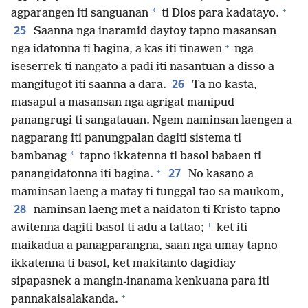
+
*
agparangen iti sanguanan
ti Dios para kadatayo.
25
Saanna nga inaramid daytoy tapno masansan
+
nga idatonna ti bagina, a kas iti tinawen
nga
iseserrek ti nangato a padi iti nasantuan a disso a
26
mangitugot iti saanna a dara.
Ta no kasta,
masapul a masansan nga agrigat manipud
panangrugi ti sangatauan. Ngem naminsan laengen a
nagparang iti panungpalan dagiti sistema ti
*
bambanag
tapno ikkatenna ti basol babaen ti
+
27
panangidatonna iti bagina.
No kasano a
maminsan laeng a matay ti tunggal tao sa maukom,
28
naminsan laeng met a naidaton ti Kristo tapno
+
awitenna dagiti basol ti adu a tattao;
ket iti
maikadua a panagparangna, saan nga umay tapno
ikkatenna ti basol, ket makitanto dagidiay
sipapasnek a mangin-inanama kenkuana para iti
+
pannakaisalakanda.