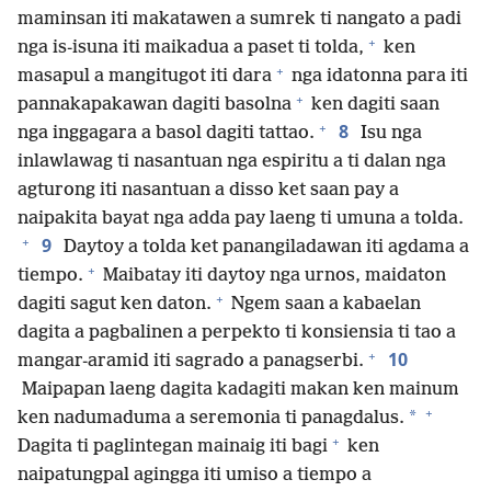
maminsan iti makatawen a sumrek ti nangato a padi
+
nga is-isuna iti maikadua a paset ti tolda,
ken
+
masapul a mangitugot iti dara
nga idatonna para iti
+
pannakapakawan dagiti basolna
ken dagiti saan
+
8
nga inggagara a basol dagiti tattao.
Isu nga
inlawlawag ti nasantuan nga espiritu a ti dalan nga
agturong iti nasantuan a disso ket saan pay a
naipakita bayat nga adda pay laeng ti umuna a tolda.
+
9
Daytoy a tolda ket panangiladawan iti agdama a
+
tiempo.
Maibatay iti daytoy nga urnos, maidaton
+
dagiti sagut ken daton.
Ngem saan a kabaelan
dagita a pagbalinen a perpekto ti konsiensia ti tao a
+
10
mangar-aramid iti sagrado a panagserbi.
Maipapan laeng dagita kadagiti makan ken mainum
+
*
ken nadumaduma a seremonia ti panagdalus.
+
Dagita ti paglintegan mainaig iti bagi
ken
naipatungpal agingga iti umiso a tiempo a