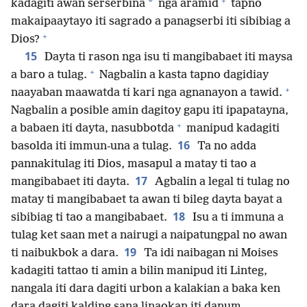
+
*
kadagiti awan serserbina
nga aramid
tapno
makaipaaytayo iti sagrado a panagserbi iti sibibiag a
+
Dios?
15
Dayta ti rason nga isu ti mangibabaet iti maysa
+
a baro a tulag.
Nagbalin a kasta tapno dagidiay
+
naayaban maawatda ti kari nga agnanayon a tawid.
Nagbalin a posible amin dagitoy gapu iti ipapatayna,
+
a babaen iti dayta, nasubbotda
manipud kadagiti
16
basolda iti immun-una a tulag.
Ta no adda
pannakitulag iti Dios, masapul a matay ti tao a
17
mangibabaet iti dayta.
Agbalin a legal ti tulag no
matay ti mangibabaet ta awan ti bileg dayta bayat a
18
sibibiag ti tao a mangibabaet.
Isu a ti immuna a
tulag ket saan met a nairugi a naipatungpal no awan
19
ti naibukbok a dara.
Ta idi naibagan ni Moises
kadagiti tattao ti amin a bilin manipud iti Linteg,
nangala iti dara dagiti urbon a kalakian a baka ken
dara dagiti kalding sana linaokan iti danum.