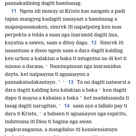
pannakailinteg dagiti bambanag.
11
Ngem idi immay ni Kristo kas nangato a padi
tapno mangyeg kadagiti nasayaat a bambanag a
mapaspasamaken, simrek iti napatpateg ken mas
perpekto a tolda a saan nga inaramid dagiti ima,
12
kayatna a sawen, saan a ditoy daga.
Simrek iti
nasantuan a disso ngem saan a dara dagiti kalding
ken urbon a kalakian a baka ti intugotna no di ket ti
+
mismo a darana.
Namimpinsan nga inaramidna
dayta, ket naipaayna ti agnanayon a
+
13
*
pannakaisalakantayo.
Ta no dagiti naiwarsi a
+
dara dagiti kalding ken kalakian a baka
ken dagiti
*
dapo ti maysa a kabaian a baka
ket madalusanda ti
+
14
lasag dagiti narugitan,
saan aya a lallalo pay ti
+
dara ti Kristo,
a babaen ti agnanayon nga espiritu,
indatonna iti Dios ti bagina nga awan
pagkuranganna, a mangdalus iti konsiensiatayo