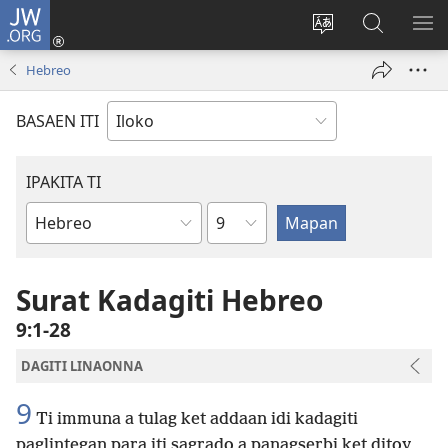
JW.ORG
Ag-
log
Baliwan
Agbirok
IPA
In
ti
iti
TI
Hebreo
(manglukat
lengguahe
JW.ORG
PA
iti
ti
BASAEN ITI
baro
site
a
window)
IPAKITA TI
Kapitulo
Libro
ti
Biblia
Surat Kadagiti Hebreo
9:1-28
DAGITI LINAONNA
9
Ti immuna a tulag ket addaan idi kadagiti
paglintegan para iti sagrado a panagserbi ket ditoy