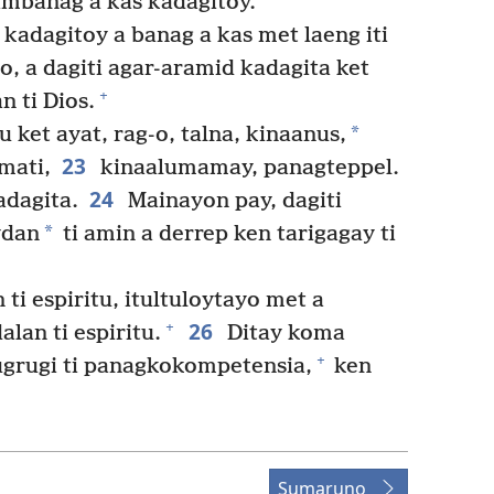
ambanag a kas kadagitoy.
dagitoy a banag a kas met laeng iti
, a dagiti agar-aramid kadagita ket
+
n ti Dios.
*
u ket ayat, rag-o, talna, kinaanus,
23
ati,
kinaalumamay, panagteppel.
24
adagita.
Mainayon pay, dagiti
*
ydan
ti amin a derrep ken tarigagay ti
i espiritu, itultuloytayo met a
26
+
alan ti espiritu.
Ditay koma
+
ugrugi ti panagkokompetensia,
ken
Sumaruno