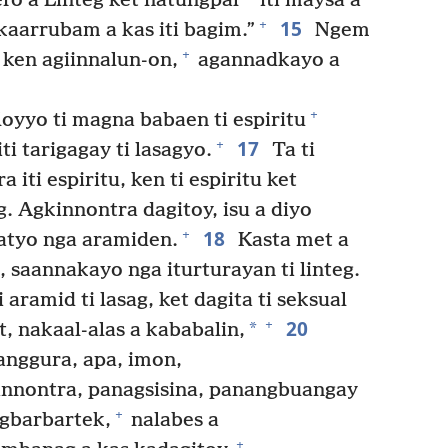
ero a Linteg ket natungpal
iti maysa a
15
+
 kaarrubam a kas iti bagim.”
Ngem
+
 ken agiinnalun-on,
agannadkayo a
+
oyyo ti magna babaen ti espiritu
17
+
i tarigagay ti lasagyo.
Ta ti
 iti espiritu, ken ti espiritu ket
ag. Agkinnontra dagitoy, isu a diyo
18
+
atyo nga aramiden.
Kasta met a
, saannakayo nga iturturayan ti linteg.
aramid ti lasag, ket dagita ti seksual
20
+
*
, nakaal-alas a kababalin,
nggura, apa, imon,
nnontra, panagsisina, panangbuangay
+
gbarbartek,
nalabes a
+