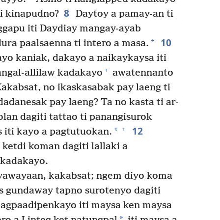
8
ti kinapudno?
Daytoy a pamay-an ti
ggapu iti Daydiay mangay-ayab
10
+
dura paalsaenna ti intero a masa.
 kaniak, dakayo a naikaykaysa iti
+
ngal-allilaw kadakayo
awatennanto
akabsat, no ikaskasabak pay laeng ti
adanesak pay laeng? Ta no kasta ti ar-
lan dagiti tattao ti panangisurok
12
+
*
s iti kayo a pagtutuokan.
ketdi koman dagiti lallaki a
 kadakayo.
awayaan, kakabsat; ngem diyo koma
s gundaway tapno surotenyo dagiti
agpaadipenkayo iti maysa ken maysa
*