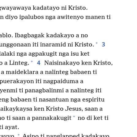
gwayawaya kadatayo ni Kristo.
n diyo ipalubos nga awitenyo manen ti
blo. Ibagbagak kadakayo a no
3
+
nggonaan iti inaramid ni Kristo.
lalaki nga agpakugit nga isu ket
4
+
o a Linteg.
Naisinakayo ken Kristo,
 maideklara a nalinteg babaen ti
puerakayon iti nagpaiduma a
enmi ti panagbalinmi a nalinteg iti
aeng babaen ti nasantuan nga espiritu
aikaykaysa ken Kristo Jesus, saan a
+
o ti saan a pannakakugit
no di ket ti
i ayat.
+
rayyo.
Asino ti nanglapped kadakayo