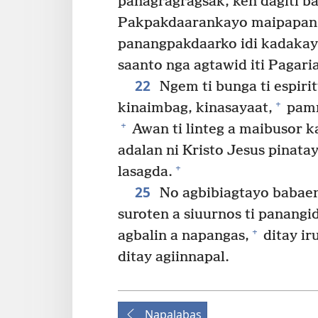
panagragragsak, ken dagiti b
Pakpakdaarankayo maipapan ka
panangpakdaarko idi kadakayo
saanto nga agtawid iti Pagaria
22
Ngem ti bunga ti espirit
+
kinaimbag, kinasayaat,
pamm
+
Awan ti linteg a maibusor k
adalan ni Kristo Jesus pinata
+
lasagda.
25
No agbibiagtayo babaen t
suroten a siuurnos ti panangid
+
agbalin a napangas,
ditay ir
ditay agiinnapal.
Napalabas