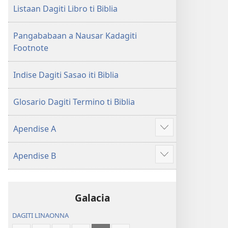
Nasantuan
ti
Listaan Dagiti Libro ti Biblia
a
Nasantuan
Kasuratan
a
Pangababaan a Nausar Kadagiti
(2018 a
Kasuratan
Footnote
Rebision)
(2018 a
Rebision)
Indise Dagiti Sasao iti Biblia
Glosario Dagiti Termino ti Biblia
Apendise A
Ipakita
ti
Apendise B
ad-
Ipakita
adu
ti
pay
ad-
Galacia
adu
pay
DAGITI LINAONNA