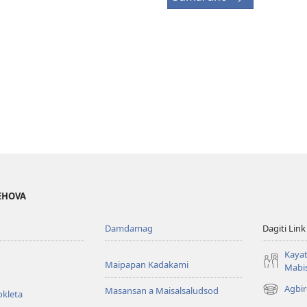
JEHOVA
Damdamag
Dagiti Link
Kayat
Maipapan Kadakami
Mabis
Agbir
Masansan a Maisalsaludsod
okleta
(mangluka