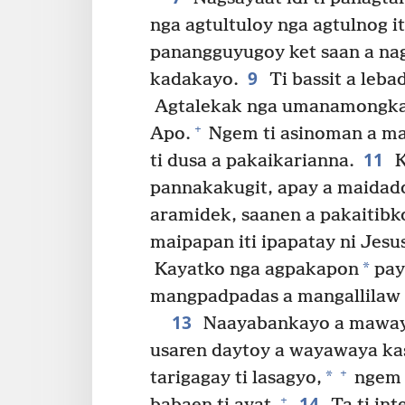
nga agtultuloy nga agtulnog i
panangguyugoy ket saan a na
9
kadakayo.
Ti bassit a leba
Agtalekak nga umanamongkayo
+
Apo.
Ngem ti asinoman a ma
11
ti dusa a pakaikarianna.
K
pannakakugit, apay a maidadd
aramidek, saanen a pakaitibko
maipapan iti ipapatay ni Jesu
*
Kayatko nga agpakapon
pay 
mangpadpadas a mangallilaw
13
Naayabankayo a maway
usaren daytoy a wayawaya ka
+
*
tarigagay ti lasagyo,
ngem 
14
+