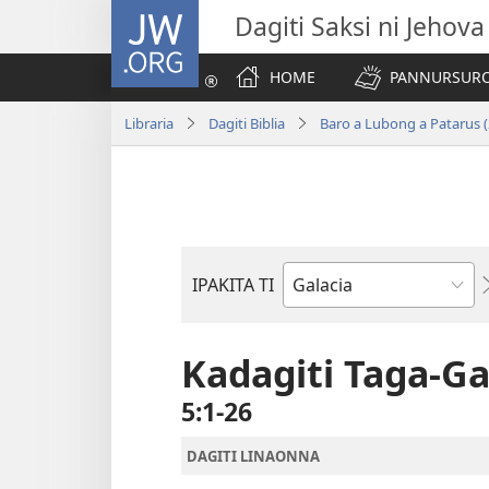
JW.ORG
Dagiti Saksi ni Jehova
HOME
PANNURSURO 
Libraria
Dagiti Biblia
Baro a Lubong a Patarus (
IPAKITA TI
Libro
ti
Biblia
Kadagiti Taga-Ga
5:1-26
DAGITI LINAONNA