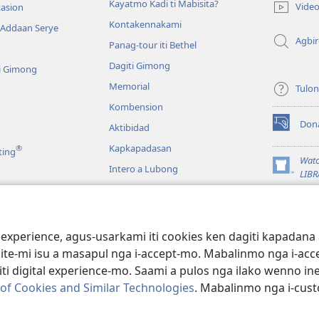
iti
Kayatmo Kadi ti Mabisita?
Vide
tasion
baro
Kontakennakami
 Addaan Serye
a
Agbi
window)
Panag-tour iti Bethel
Dagiti Gimong
i Gimong
Memorial
Tulo
Kombension
Don
Aktibidad
(mangluka
iti
Kapkapadasan
®
ting
baro
Watc
Intero a Lubong
a
(mangluka
LIBR
window)
iti
JW L
baro
a
a
window)
Pannakaibasa ti
 experience, agus-usarkami iti cookies ken dagiti kapadana
ite-mi isu a masapul nga i-accept-mo. Mabalinmo nga i-acc
i digital experience-mo. Saami a pulos nga ilako wenno ine
 of Cookies and Similar Technologies
. Mabalinmo nga i-cust
iety of Pennsylvania.
PAGANNUROTAN ITI PANAGUSAR
|
PAGANNUROTAN