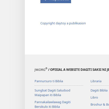
Copyright daytoy a publikasion
®
JW.ORG
/ OPISIAL A WEBSITE DAGITI SAKSI NI 
Pannursuro ti Biblia
Libraria
Sungbat Dagiti Saludsod
Dagiti Biblia
Maipapan iti Biblia
Libro
Pannakailawlawag Dagiti
Broshur & B
Bersikulo iti Biblia