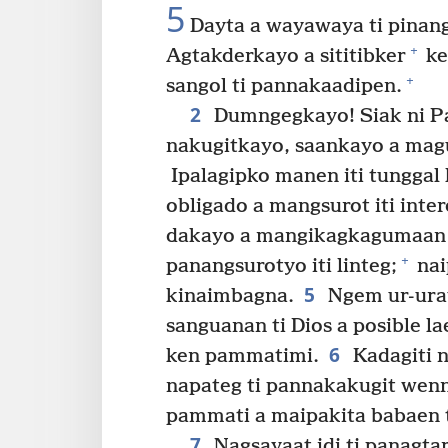
5
Dayta a wayawaya ti pinan
+
Agtakderkayo a sititibker
ke
+
sangol ti pannakaadipen.
2
Dumngegkayo! Siak ni Pa
nakugitkayo, saankayo a magu
Ipalagipko manen iti tunggal 
obligado a mangsurot iti inter
dakayo a mangikagkagumaan a
+
panangsurotyo iti linteg;
nai
5
kinaimbagna.
Ngem ur-uray
sanguanan ti Dios a posible l
6
ken pammatimi.
Kadagiti n
napateg ti pannakakugit wenn
pammati a maipakita babaen t
7
Nagsayaat idi ti panagta