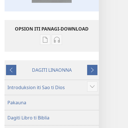
OPSION ITI PANAGI-DOWNLOAD
Dagiti
Dagiti
opsion
opsion
iti
iti
panangi-
panangi-
DAGITI LINAONNA
download
download
Napalabas
Sumaruno
kadagiti
kadagiti
publikasion
audio
Introduksion iti Sao ti Dios
Ipakita
Baro
recording
ti
a
Baro
Pakauna
ad-
Lubong
a
adu
a
Lubong
pay
Dagiti Libro ti Biblia
Patarus
a
ti
Patarus