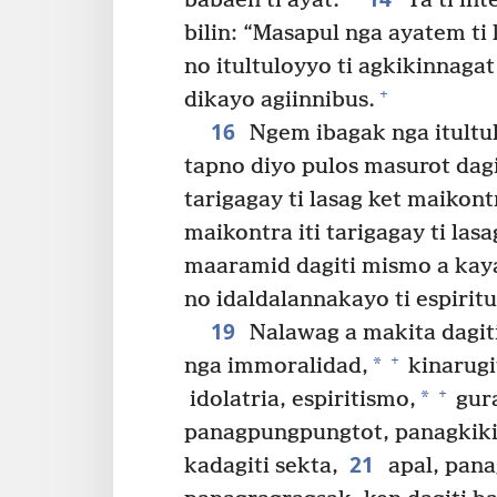
babaen ti ayat.
Ta ti int
bilin: “Masapul nga ayatem ti
no itultuloyyo ti agkikinnagat
+
dikayo agiinnibus.
16
Ngem ibagak nga itultul
tapno diyo pulos masurot dagit
tarigagay ti lasag ket maikontra
maikontra iti tarigagay ti las
maaramid dagiti mismo a kay
no idaldalannakayo ti espiritu
19
Nalawag a makita dagiti 
+
*
nga immoralidad,
kinarugit
+
*
idolatria, espiritismo,
gura
panagpungpungtot, panagkiki
21
kadagiti sekta,
apal, pana