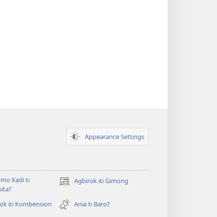
Appearance Settings
mo Kadi ti
Agbirok iti Gimong
(manglukat
ita?
iti
baro
ok iti Kombension
Ania ti Baro?
t
a