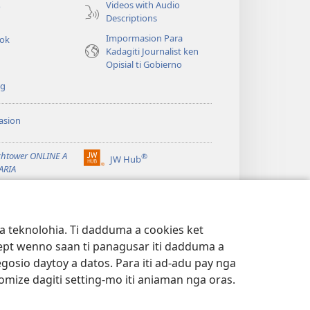
Videos with Audio
o
window)
Descriptions
Impormasion Para
rok
Kadagiti Journalist ken
Opisial ti Gobierno
ng
asion
t
htower ONLINE A
®
JW Hub
(manglukat
t
ARIA
iti
®
baro
ibrary
Watchtower Library
a
window)
 a teknolohia. Ti dadduma a cookies ket
ept wenno saan ti panagusar iti dadduma a
gosio daytoy a datos. Para iti ad-adu pay nga
omize dagiti setting-mo iti aniaman nga oras.
 ITI KINAPRIBADO
|
SETTING ITI KINAPRIBADO