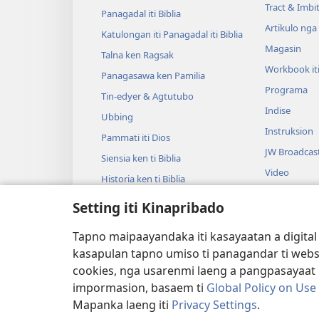
Tract & Imbi
Panagadal iti Biblia
Artikulo nga
Katulongan iti Panagadal iti Biblia
Magasin
Talna ken Ragsak
Workbook it
Panagasawa ken Pamilia
Programa
Tin-edyer & Agtutubo
Indise
Ubbing
Instruksion
Pammati iti Dios
JW Broadcas
Siensia ken ti Biblia
Video
Historia ken ti Biblia
Musika
Setting iti Kinapribado
Audio Dram
Dramatiko a 
Tapno maipaayandaka iti kasayaatan a digital
Biblia
kasapulan tapno umiso ti panagandar ti webs
cookies, nga usarenmi laeng a pangpasayaat it
impormasion, basaem ti
Global Policy on Use
Mapanka laeng iti
Privacy Settings
.
Copyright
© 2026 Watch Tower Bible and Tract Soc