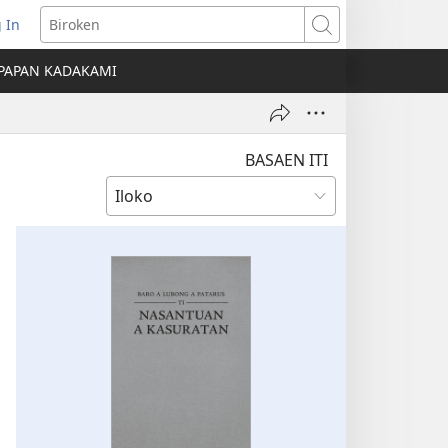
 In
nglukat
Biroken
PAPAN KADAKAMI
o
dow)
BASAEN ITI