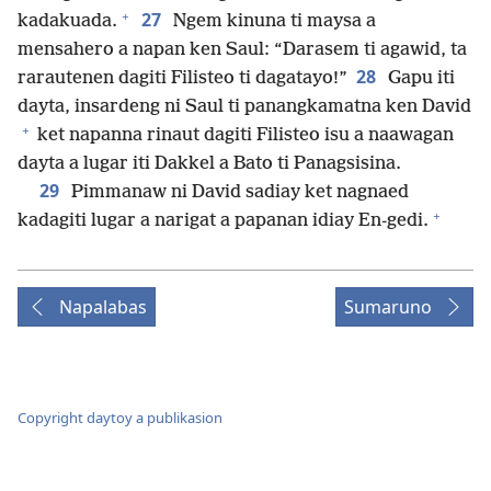
+
27
kadakuada.
Ngem kinuna ti maysa a
mensahero a napan ken Saul: “Darasem ti agawid, ta
28
rarautenen dagiti Filisteo ti dagatayo!”
Gapu iti
dayta, insardeng ni Saul ti panangkamatna ken David
+
ket napanna rinaut dagiti Filisteo isu a naawagan
dayta a lugar iti Dakkel a Bato ti Panagsisina.
29
Pimmanaw ni David sadiay ket nagnaed
+
kadagiti lugar a narigat a papanan idiay En-gedi.
Napalabas
Sumaruno
Copyright daytoy a publikasion