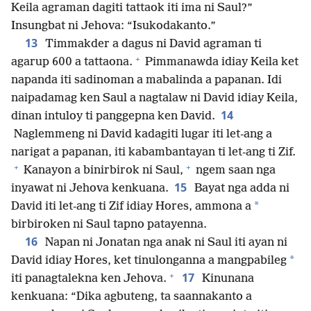
Keila agraman dagiti tattaok iti ima ni Saul?”
Insungbat ni Jehova: “Isukodakanto.”
13
Timmakder a dagus ni David agraman ti
+
agarup 600 a tattaona.
Pimmanawda idiay Keila ket
napanda iti sadinoman a mabalinda a papanan. Idi
naipadamag ken Saul a nagtalaw ni David idiay Keila,
14
dinan intuloy ti panggepna ken David.
Naglemmeng ni David kadagiti lugar iti let-ang a
narigat a papanan, iti kabambantayan ti let-ang ti Zif.
+
+
Kanayon a binirbirok ni Saul,
ngem saan nga
15
inyawat ni Jehova kenkuana.
Bayat nga adda ni
*
David iti let-ang ti Zif idiay Hores, ammona a
birbiroken ni Saul tapno patayenna.
16
Napan ni Jonatan nga anak ni Saul iti ayan ni
*
David idiay Hores, ket tinulonganna a mangpabileg
+
17
iti panagtalekna ken Jehova.
Kinunana
kenkuana: “Dika agbuteng, ta saannakanto a