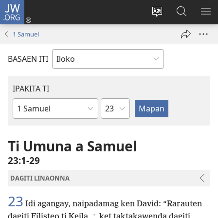
JW.ORG
Ag-
log
Baliwan
Agbirok
IPA
In
ti
iti
TI
1 Samuel
(manglukat
lengguahe
JW.ORG
PA
iti
ti
BASAEN ITI
baro
site
a
window)
IPAKITA TI
Kapitulo
Libro
ti
Biblia
Ti Umuna a Samuel
23:1-29
DAGITI LINAONNA
23
Idi agangay, naipadamag ken David: “Rarauten
+
dagiti Filisteo ti Keila,
ket taktakawenda dagiti