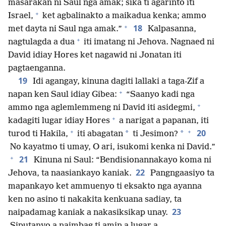
masarakan ni Saul nga amak; sika ti agarinto iti
+
Israel,
ket agbalinakto a maikadua kenka; ammo
+
18
met dayta ni Saul nga amak.”
Kalpasanna,
+
nagtulagda a dua
iti imatang ni Jehova. Nagnaed ni
David idiay Hores ket nagawid ni Jonatan iti
pagtaenganna.
19
Idi agangay, kinuna dagiti lallaki a taga-Zif a
+
napan ken Saul idiay Gibea:
“Saanyo kadi nga
+
ammo nga aglemlemmeng ni David iti asidegmi,
+
kadagiti lugar idiay Hores
a narigat a papanan, iti
+
+
20
*
*
turod ti Hakila,
iti abagatan
ti Jesimon?
No kayatmo ti umay, O ari, isukomi kenka ni David.”
+
21
Kinuna ni Saul: “Bendisionannakayo koma ni
22
Jehova, ta naasiankayo kaniak.
Pangngaasiyo ta
mapankayo ket ammuenyo ti eksakto nga ayanna
ken no asino ti nakakita kenkuana sadiay, ta
23
naipadamag kaniak a nakasiksikap unay.
Siputanyo a naimbag ti amin a lugar a