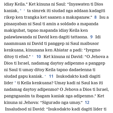
idiay Keila.” Ket kinuna ni Saul: “Inyawaten ti Dios
+
*
kaniak,
ta simrek iti siudad nga addaan kadagiti
8
rikep ken trangka ket saanen a makapanaw.”
Isu a
pinaayaban ni Saul ti amin a soldado a mapanda
makigubat, tapno mapanda idiay Keila ken
9
palawlawanda ni David ken dagiti tattaona.
Idi
naammuan ni David ti panggep ni Saul maibusor
kenkuana, kinunana ken Abiatar a padi: “Iyegmo
+
10
ditoy ti efod.”
Ket kinuna ni David: “O Jehova a
Dios ti Israel, nadamag daytoy adipenmo a panggep
ni Saul ti umay ditoy Keila tapno dadaelenna ti
+
11
siudad gapu kaniak.
Isukodakto kadi dagiti
*
lider
ti Keila kenkuana? Umay kadi ni Saul kas iti
nadamag daytoy adipenmo? O Jehova a Dios ti Israel,
pangngaasim ta ibagam kaniak nga adipenmo.” Ket
12
kinuna ni Jehova: “Sigurado nga umay.”
Insaludsod ni David: “Isukodakto kadi dagiti lider ti