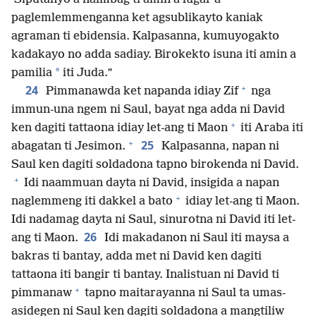
paglemlemmenganna ket agsublikayto kaniak
agraman ti ebidensia. Kalpasanna, kumuyogakto
kadakayo no adda sadiay. Birokekto isuna iti amin a
*
pamilia
iti Juda.”
+
24
Pimmanawda ket napanda idiay Zif
nga
immun-una ngem ni Saul, bayat nga adda ni David
+
ken dagiti tattaona idiay let-ang ti Maon
iti Araba iti
+
25
abagatan ti Jesimon.
Kalpasanna, napan ni
Saul ken dagiti soldadona tapno birokenda ni David.
+
Idi naammuan dayta ni David, insigida a napan
+
naglemmeng iti dakkel a bato
idiay let-ang ti Maon.
Idi nadamag dayta ni Saul, sinurotna ni David iti let-
26
ang ti Maon.
Idi makadanon ni Saul iti maysa a
bakras ti bantay, adda met ni David ken dagiti
tattaona iti bangir ti bantay. Inalistuan ni David ti
+
pimmanaw
tapno maitarayanna ni Saul ta umas-
asidegen ni Saul ken dagiti soldadona a mangtiliw