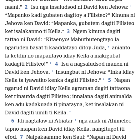
+
2
naani.”
Isu nga insaludsod ni David ken Jehova:
“Mapanko kadi gubaten dagitoy a Filisteo?” Kinuna ni
Jehova ken David: “Mapanka, gubatem dagiti Filisteo
3
ket isalakanmo ti Keila.”
Ngem kinuna dagiti
tattao ni David: “Kitaenyo! Mabutbutengtayo la
+
ngaruden bayat ti kaaddatayo ditoy Juda,
anianto
la ketdin no mapantayo idiay Keila a makigubat
+
4
kadagiti Filisteo!”
Isu a nagsaludsod manen ni
+
David ken Jehova.
Insungbat ni Jehova: “Inka idiay
+
5
Keila ta iyawatko kenka dagiti Filisteo.”
Napan
ngarud ni David idiay Keila agraman dagiti tattaona
ket rinautda dagiti Filisteo; innalana dagiti animalda
ken adu kadakuada ti pinatayna, ket insalakan ni
+
David dagiti umili ti Keila.
+
6
Idi nagtalaw ni Abiatar
nga anak ni Ahimelec
tapno mapan ken David idiay Keila, nangitugot iti
7
efod.
Naipakaammo ken Saul: “Napan ni David