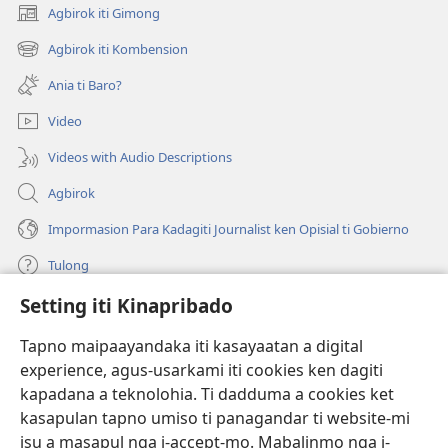
Agbirok iti Gimong
(manglukat
iti
Agbirok iti Kombension
(manglukat
baro
iti
a
Ania ti Baro?
baro
window)
a
Video
window)
Videos with Audio Descriptions
Agbirok
Impormasion Para Kadagiti Journalist ken Opisial ti Gobierno
Tulong
Setting iti Kinapribado
Donasion
(manglukat
iti
Tapno maipaayandaka iti kasayaatan a digital
baro
experience, agus-usarkami iti cookies ken dagiti
Watchtower ONLINE A LIBRARIA
(manglukat
a
kapadana a teknolohia. Ti dadduma a cookies ket
iti
window)
®
JW Hub
kasapulan tapno umiso ti panagandar ti website-mi
baro
(manglukat
a
isu a masapul nga i-accept-mo. Mabalinmo nga i-
iti