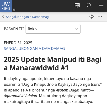
JW.ORG
Ag-
log
Baliwan
Agbirok
IPA
In
ti
iti
TI
Sangalubongan a Damdamag
(manglukat
lengguahe
JW.ORG
PA
iti
ti
BASAEN ITI
baro
site
a
ENERO 31, 2025
window)
SANGALUBONGAN A DAMDAMAG
2025 Update Manipud iti Bagi
a Manarawidwid #1
Iti daytoy nga update, kitaentayo no kasano nga
usaren ti “Dagiti Kinapudno a Kaykayattayo nga Isuro”
iti apendise A ti broshur nga
Ayatem Dagiti Tattao—
Agaramid iti Adalan.
Makatulong dagitoy tapno
makairugitayo iti saritaan no mangaskasabatayo.