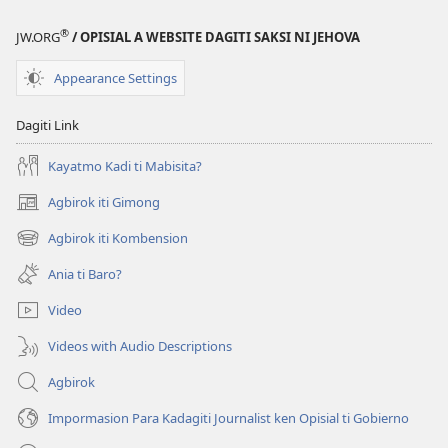
®
JW.ORG
/ OPISIAL A WEBSITE DAGITI SAKSI NI JEHOVA
Appearance Settings
Dagiti Link
Kayatmo Kadi ti Mabisita?
Agbirok iti Gimong
(manglukat
iti
Agbirok iti Kombension
(manglukat
baro
iti
a
Ania ti Baro?
baro
window)
a
Video
window)
Videos with Audio Descriptions
Agbirok
Impormasion Para Kadagiti Journalist ken Opisial ti Gobierno