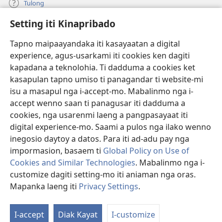
Tulong
Setting iti Kinapribado
Donasion
(manglukat
iti
Tapno maipaayandaka iti kasayaatan a digital
baro
experience, agus-usarkami iti cookies ken dagiti
Watchtower ONLINE A LIBRARIA
(manglukat
a
kapadana a teknolohia. Ti dadduma a cookies ket
iti
window)
®
JW Hub
kasapulan tapno umiso ti panagandar ti website-mi
baro
(manglukat
a
isu a masapul nga i-accept-mo. Mabalinmo nga i-
iti
window)
®
JW Library
baro
accept wenno saan ti panagusar iti dadduma a
a
cookies, nga usarenmi laeng a pangpasayaat iti
window)
Watchtower Library
digital experience-mo. Saami a pulos nga ilako wenno
inegosio daytoy a datos. Para iti ad-adu pay nga
impormasion, basaem ti
Global Policy on Use of
Cookies and Similar Technologies
. Mabalinmo nga i-
Copyright
© 2026 Watch Tower Bible and Tract Society of Pennsylvania.
customize dagiti setting-mo iti aniaman nga oras.
PAGANNUROTAN ITI PANAGUSAR
|
PAGANNUROTAN ITI
Mapanka laeng iti
Privacy Settings
.
KINAPRIBADO
|
SETTING ITI KINAPRIBADO
I-accept
Diak Kayat
I-customize