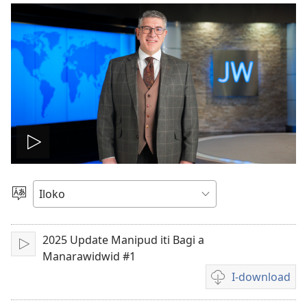
I-
play
Agpili
iti
ti
Lengguahe
2025 Update Manipud iti Bagi a
I-
video
Manarawidwid #1
play
I-download
Dagiti
opsion