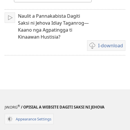
iti
ti
Lengguahe
Naulit a Pannakabista Dagiti
I-
video
Saksi ni Jehova Idiay Taganrog—
play
Kaano nga Agpatingga ti
Kinaawan Hustisia?
I-download
Dagiti
opsion
iti
panangi-
download
kadagiti
video
®
JW.ORG
/ OPISIAL A WEBSITE DAGITI SAKSI NI JEHOVA
Appearance Settings