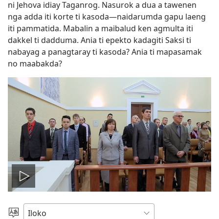
ni Jehova idiay Taganrog. Nasurok a dua a tawenen
nga adda iti korte ti kasoda—naidarumda gapu laeng
iti pammatida. Mabalin a maibalud ken agmulta iti
dakkel ti dadduma. Ania ti epekto kadagiti Saksi ti
nabayag a panagtaray ti kasoda? Ania ti mapasamak
no maabakda?
I-
play
Agpili