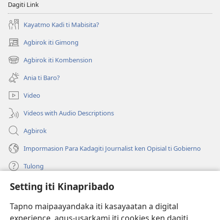
Dagiti Link
Kayatmo Kadi ti Mabisita?
Agbirok iti Gimong
(manglukat
iti
Agbirok iti Kombension
(manglukat
baro
iti
a
Ania ti Baro?
baro
window)
a
Video
window)
Videos with Audio Descriptions
Agbirok
Impormasion Para Kadagiti Journalist ken Opisial ti Gobierno
Tulong
Setting iti Kinapribado
Donasion
(manglukat
iti
Tapno maipaayandaka iti kasayaatan a digital
baro
experience, agus-usarkami iti cookies ken dagiti
Watchtower ONLINE A LIBRARIA