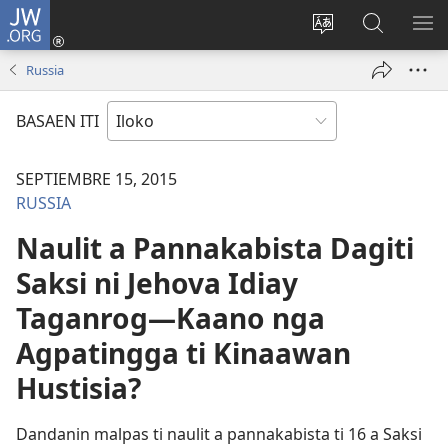
JW.ORG
Ag-
log
Baliwan
Agbirok
IPA
In
ti
iti
TI
Russia
(manglukat
lengguahe
JW.ORG
PA
iti
ti
BASAEN ITI
baro
site
a
SEPTIEMBRE 15, 2015
window)
RUSSIA
Naulit a Pannakabista Dagiti
Saksi ni Jehova Idiay
Taganrog—Kaano nga
Agpatingga ti Kinaawan
Hustisia?
Dandanin malpas ti naulit a pannakabista ti 16 a Saksi