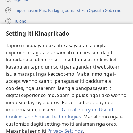
Impormasion Para Kadagiti Journalist ken Opisial ti Gobierno
Tulong
Setting iti Kinapribado
Donasion
(manglukat
iti
Tapno maipaayandaka iti kasayaatan a digital
baro
experience, agus-usarkami iti cookies ken dagiti
Watchtower ONLINE A LIBRARIA
(manglukat
a
kapadana a teknolohia. Ti dadduma a cookies ket
iti
window)
®
JW Hub
kasapulan tapno umiso ti panagandar ti website-mi
baro
(manglukat
a
isu a masapul nga i-accept-mo. Mabalinmo nga i-
iti
window)
®
JW Library
baro
accept wenno saan ti panagusar iti dadduma a
a
cookies, nga usarenmi laeng a pangpasayaat iti
window)
Watchtower Library
digital experience-mo. Saami a pulos nga ilako wenno
inegosio daytoy a datos. Para iti ad-adu pay nga
impormasion, basaem ti
Global Policy on Use of
Cookies and Similar Technologies
. Mabalinmo nga i-
Copyright
© 2026 Watch Tower Bible and Tract Society of Pennsylvania.
customize dagiti setting-mo iti aniaman nga oras.
PAGANNUROTAN ITI PANAGUSAR
|
PAGANNUROTAN ITI
Mapanka laeng iti
Privacy Settings
.