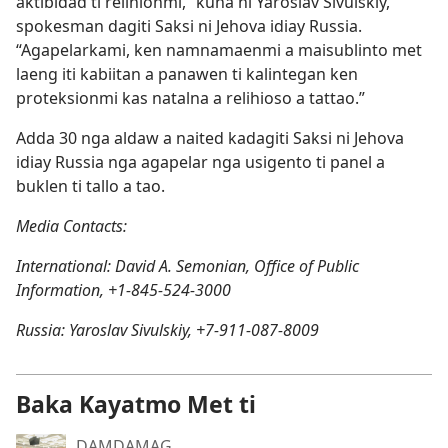
aktibidad ti relihionmi,” kuna ni Yaroslav Sivulskiy,
spokesman dagiti Saksi ni Jehova idiay Russia.
“Agapelarkami, ken namnamaenmi a maisublinto met
laeng iti kabiitan a panawen ti kalintegan ken
proteksionmi kas natalna a relihioso a tattao.”
Adda 30 nga aldaw a naited kadagiti Saksi ni Jehova
idiay Russia nga agapelar nga usigento ti panel a
buklen ti tallo a tao.
Media Contacts:
International: David A. Semonian, Office of Public
Information, +1-845-524-3000
Russia: Yaroslav Sivulskiy, +7-911-087-8009
Baka Kayatmo Met ti
DAMDAMAG