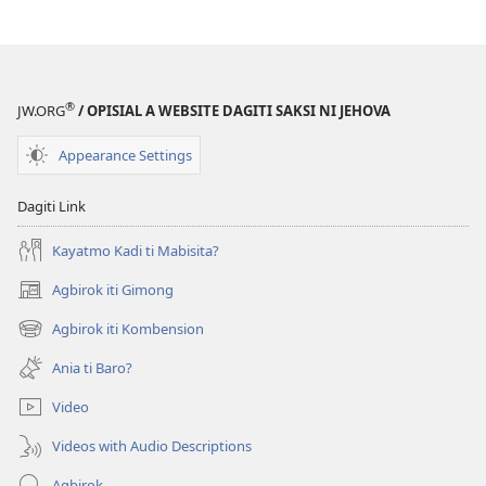
®
JW.ORG
/ OPISIAL A WEBSITE DAGITI SAKSI NI JEHOVA
Appearance Settings
Dagiti Link
Kayatmo Kadi ti Mabisita?
Agbirok iti Gimong
(manglukat
iti
Agbirok iti Kombension
(manglukat
baro
iti
a
Ania ti Baro?
baro
window)
a
Video
window)
Videos with Audio Descriptions
Agbirok