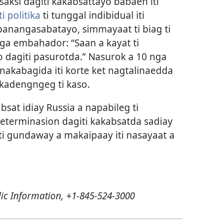
saksi dagiti kakabsattayo babaen iti
ti politika
ti tunggal indibidual iti
panangasabatayo, simmayaat ti biag ti
ga embahador: “Saan a kayat ti
dagiti pasurotda.” Nasurok a 10 nga
nakabagida iti korte ket nagtalinaedda
akadengngeg ti kaso.
sat idiay Russia a napabileg ti
eterminasion dagiti kakabsatda sadiay
ti gundaway a makaipaay iti nasayaat a
lic Information, +1-845-524-3000