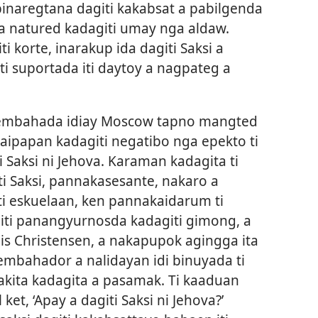
pinaregtana dagiti kakabsat a pabilgenda
a natured kadagiti umay nga aldaw.
 korte, inarakup ida dagiti Saksi a
 suportada iti daytoy a nagpateg a
a embahada idiay Moscow tapno mangted
aipapan kadagiti negatibo nga epekto ti
 Saksi ni Jehova. Karaman kadagita ti
i Saksi, pannakasesante, nakaro a
ti eskuelaan, ken pannakaidarum ti
ti panangyurnosda kadagiti gimong, a
s Christensen, a nakapupok agingga ita
embahador a nalidayan idi binuyada ti
akita kadagita a pasamak. Ti kaaduan
ket, ‘Apay a dagiti Saksi ni Jehova?’