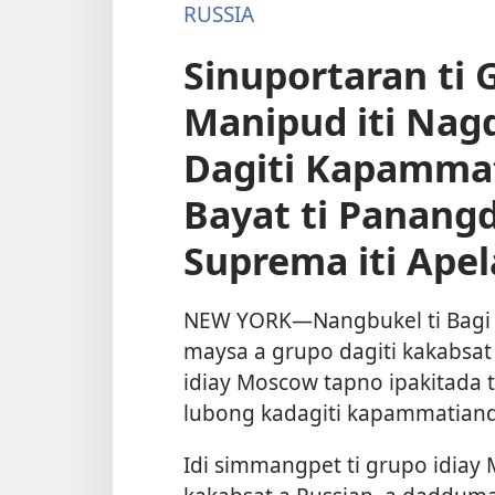
RUSSIA
Sinuportaran ti 
Manipud iti Na
Dagiti Kapammat
Bayat ti Panang
Suprema iti Apel
NEW YORK—Nangbukel ti Bagi a 
maysa a grupo dagiti kakabsat 
idiay Moscow tapno ipakitada ti
lubong kadagiti kapammatianda
Idi simmangpet ti grupo idiay 