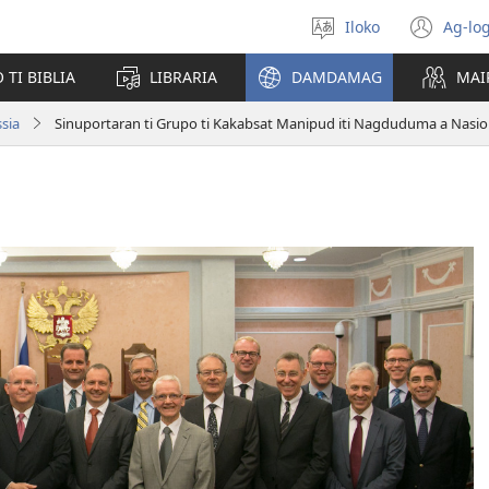
Iloko
Ag-log
Agpili
(ma
iti
iti
TI BIBLIA
LIBRARIA
DAMDAMAG
MAI
lengguahe
bar
a
sia
win