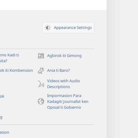
Appearance Settings
mo Kadi ti
Agbirok iti Gimong
(manglukat
ita?
iti
baro
ok iti Kombension
Ania ti Baro?
t
a
Videos with Audio
o
window)
Descriptions
Impormasion Para
rok
Kadagiti Journalist ken
Opisial ti Gobierno
ng
asion
t