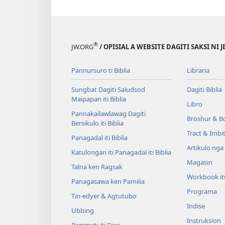
®
JW.ORG
/ OPISIAL A WEBSITE DAGITI SAKSI NI 
Pannursuro ti Biblia
Libraria
Sungbat Dagiti Saludsod
Dagiti Biblia
Maipapan iti Biblia
Libro
Pannakailawlawag Dagiti
Broshur & B
Bersikulo iti Biblia
Tract & Imbi
Panagadal iti Biblia
Artikulo nga
Katulongan iti Panagadal iti Biblia
Magasin
Talna ken Ragsak
Workbook it
Panagasawa ken Pamilia
Programa
Tin-edyer & Agtutubo
Indise
Ubbing
Instruksion
Pammati iti Dios