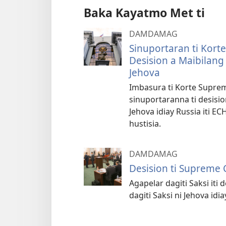
Baka Kayatmo Met ti
DAMDAMAG
Sinuportaran ti Kort
Desision a Maibilang n
Jehova
Imbasura ti Korte Suprema 
sinuportaranna ti desision
Jehova idiay Russia iti E
hustisia.
DAMDAMAG
Desision ti Supreme 
Agapelar dagiti Saksi iti
dagiti Saksi ni Jehova idia