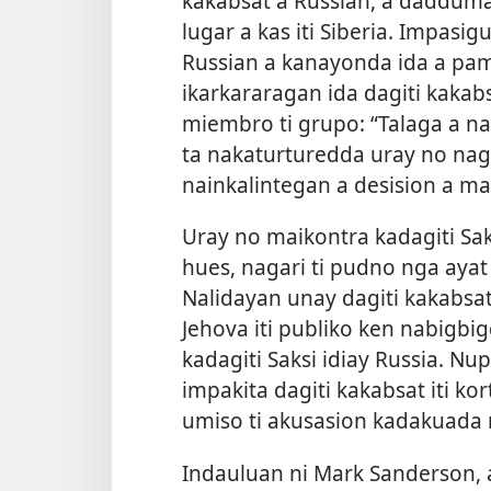
kakabsat a Russian, a dadduma
lugar a kas iti Siberia. Impasi
Russian a kanayonda ida a p
ikarkararagan ida dagiti kakabs
miembro ti grupo: “Talaga a n
ta nakaturturedda uray no nagba
nainkalintegan a desision a man
Uray no maikontra kadagiti Saksi
hues, nagari ti pudno nga ayat
Nalidayan unay dagiti kakabsat
Jehova iti publiko ken nabigbi
kadagiti Saksi idiay Russia. Nu
impakita dagiti kakabsat iti 
umiso ti akusasion kadakuada 
Indauluan ni Mark Sanderson, 