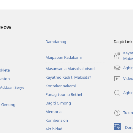
JEHOVA
Damdamag
Dagiti Link
Kayat
Maipapan Kadakami
Mabis
Agbir
Masansan a Maisalsaludsod
okleta
(mangluka
iti
Kayatmo Kadi ti Mabisita?
Vide
tasion
baro
Kontakennakami
 Addaan Serye
a
Agbi
window)
Panag-tour iti Bethel
Dagiti Gimong
i Gimong
Memorial
Tulo
Kombension
Don
Aktibidad
(mangluka