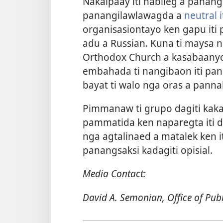
Nakaipaay iti nabileg a panang
panangilawlawagda a
neutral i
organisasiontayo ken gapu iti 
adu a Russian. Kuna ti maysa n
Orthodox Church a kasabaanyo 
embahada ti nangibaon iti pan
bayat ti walo nga oras a pann
Pimmanaw ti grupo dagiti kakab
pammatida ken naparegta iti d
nga agtalinaed a matalek ken i
panangsaksi kadagiti opisial.
Media Contact:
David A. Semonian, Office of Pub