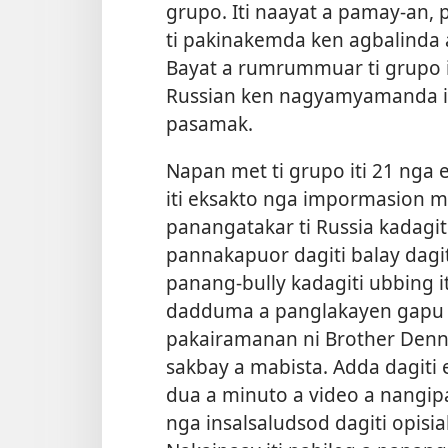
grupo. Iti naayat a pamay-an, 
ti pakinakemda ken agbalinda 
Bayat a rumrummuar ti grupo iti
Russian ken nagyamyamanda iti
pasamak.
Napan met ti grupo iti 21 ng
iti eksakto nga impormasion m
panangatakar ti Russia kadagiti
pannakapuor dagiti balay dagit
panang-bully kadagiti ubbing i
dadduma a panglakayen gapu i
pakairamanan ni Brother Denni
sakbay a mabista. Adda dagiti 
dua a minuto a video a nangip
nga insalsaludsod dagiti opisial 