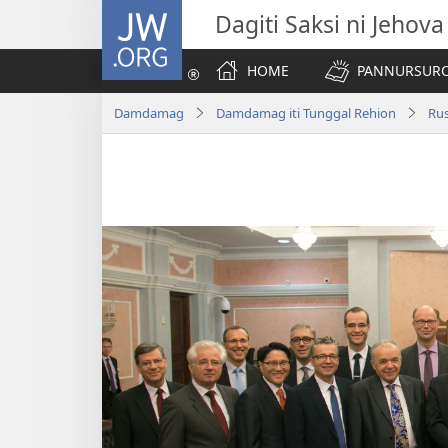
JW.ORG
Dagiti Saksi ni Jehova
HOME
PANNURSURO 
Damdamag
Damdamag iti Tunggal Rehion
Rus