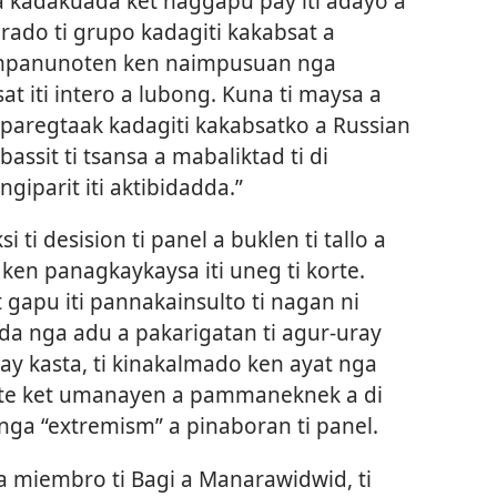
 kadakuada ket naggapu pay iti adayo a
gurado ti grupo kadagiti kakabsat a
ampanunoten ken naimpusuan nga
at iti intero a lubong. Kuna ti maysa a
aparegtaak kadagiti kakabsatko a Russian
ssit ti tsansa a mabaliktad ti di
giparit iti aktibidadda.”
 ti desision ti panel a buklen ti tallo a
 ken panagkaykaysa iti uneg ti korte.
 gapu iti pannakainsulto ti nagan ni
gda nga adu a pakarigatan ti agur-uray
pay kasta, ti kinakalmado ken ayat nga
korte ket umanayen a pammaneknek a di
nga “extremism” a pinaboran ti panel.
a miembro ti Bagi a Manarawidwid, ti