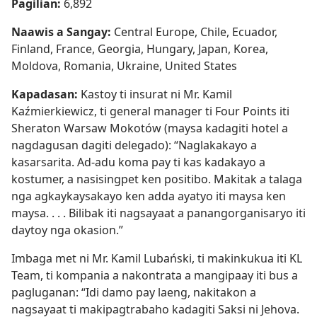
Pagilian:
6,892
Naawis a Sangay:
Central Europe, Chile, Ecuador,
Finland, France, Georgia, Hungary, Japan, Korea,
Moldova, Romania, Ukraine, United States
Kapadasan:
Kastoy ti insurat ni Mr. Kamil
Kaźmierkiewicz, ti general manager ti Four Points iti
Sheraton Warsaw Mokotów (maysa kadagiti hotel a
nagdagusan dagiti delegado): “Naglakakayo a
kasarsarita. Ad-adu koma pay ti kas kadakayo a
kostumer, a nasisingpet ken positibo. Makitak a talaga
nga agkaykaysakayo ken adda ayatyo iti maysa ken
maysa. . . . Bilibak iti nagsayaat a panangorganisaryo iti
daytoy nga okasion.”
Imbaga met ni Mr. Kamil Lubański, ti makinkukua iti KL
Team, ti kompania a nakontrata a mangipaay iti bus a
pagluganan: “Idi damo pay laeng, nakitakon a
nagsayaat ti makipagtrabaho kadagiti Saksi ni Jehova.