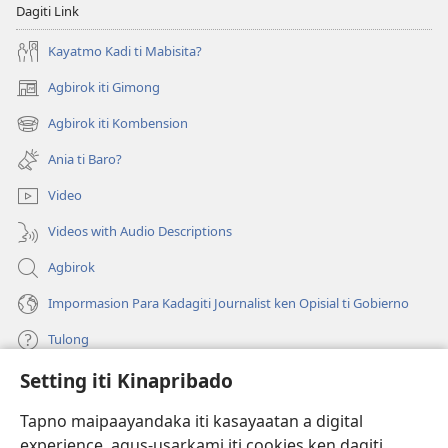
Dagiti Link
Kayatmo Kadi ti Mabisita?
Agbirok iti Gimong
(manglukat
iti
Agbirok iti Kombension
(manglukat
baro
iti
a
Ania ti Baro?
baro
window)
a
Video
window)
Videos with Audio Descriptions
Agbirok
Impormasion Para Kadagiti Journalist ken Opisial ti Gobierno
Tulong
Setting iti Kinapribado
Donasion
(manglukat
iti
Tapno maipaayandaka iti kasayaatan a digital
baro
experience, agus-usarkami iti cookies ken dagiti
Watchtower ONLINE A LIBRARIA