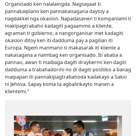
Organisado ken nalalaingda. Nagsayaat ti
pannakaiplano ken pannakaisagana daytoy a
nagdakkel nga okasion. Napadasanen ti kompaniami ti
makipagtrabaho kadagiti pagaammo a kliente,
agraman ti gobierno, a nangorganisar met kadagiti
okasion ditoy ken iti dadduma pay a pagilian iti
Europa. Ngem manmano ti makasarak iti kliente a
nakasagana a naimbag ken organisado. Iti ababa a
pannao, awan ti maibaga dagiti draybermi ken dagiti
dadduma a trabahadormi no di dagiti positibo a banag
maipapan iti pannakipagtrabahoda kadakayo a Saksi
ni Jehova. Sapay koma ta agbalinkayto manen a
klientemi.”