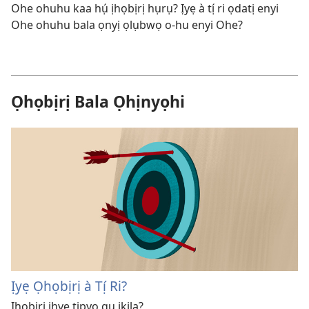
Ohe ohuhu kaa hụ́ ịhọbịrị hụrụ? Ịyẹ à tị́ ri ọdatị enyi
Ohe ohuhu bala ọnyị ọlụbwọ o-hu enyi Ohe?
Ọhọbịrị Bala Ọhịnyọhi
Ịyẹ Ọhọbịrị à Tị́ Ri?
Ịhọbịrị ịhyẹ tịpyọ gụ ịkịla?