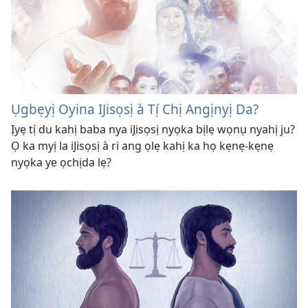
Ụgbẹyị Oyina IJisọsị à Tị́ Chị Angịnyị Da?
Ịyẹ tị́ du kahị baba nya iJisọsị nyọka bịlẹ wọnụ nyahị ju?
Ọ ka myị la iJisọsị à ri ang ọlẹ kahị ka họ kẹnẹ-kẹnẹ
nyọka ye ọchịda lẹ?