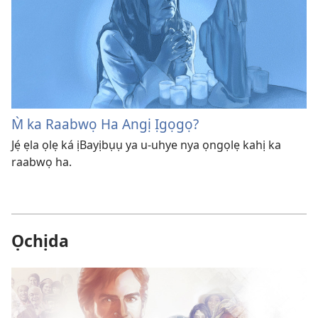
M̀ ka Raabwọ Ha Angị Ịgọgọ?
Jẹ́ ẹla ọlẹ ká ịBayịbụụ ya u-uhye nya ọngọlẹ kahị ka
raabwọ ha.
Ọchịda