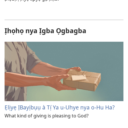
Ịhọhọ nya Ịgba Ọgbagba
Ẹlịyẹ ỊBayịbụụ à Tị́ Ya u-Uhye nya o-Hu Ha?
What kind of giving is pleasing to God?