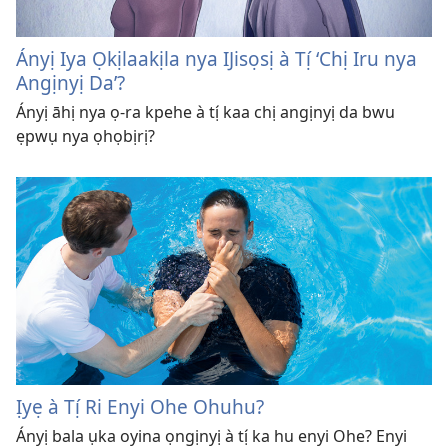
Ányị Iya Ọkịlaakịla nya IJisọsị à Tị́ ‘Chị Iru nya
Angịnyị Da’?
Ányị āhị nya ọ-ra kpehe à tị́ kaa chị angịnyị da bwu
ẹpwụ nya ọhọbịrị?
Ịyẹ à Tị́ Ri Enyi Ohe Ohuhu?
Ányị bala ụka oyina ọngịnyị à tị́ ka hu enyi Ohe? Enyi