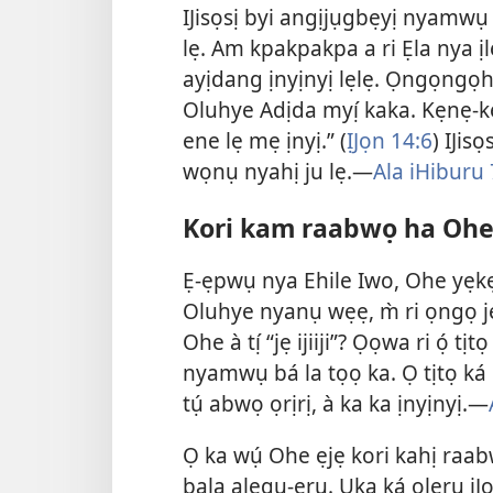
IJisọsị byi angịjụgbẹyị nyamw
lẹ. Am kpakpakpa a ri Ẹla nya ịl
ayịdang ịnyịnyị lẹlẹ. Ọngọngọh
Oluhye Adịda myị́ kaka. Kẹnẹ-
ene lẹ mẹ ịnyị.” (
ỊJọn 14:6
) IJis
wọnụ nyahị ju lẹ.—
Ala iHiburu 
Kori kam raabwọ ha Ohe 
Ẹ-ẹpwụ nya Ehile Iwo, Ohe yẹ
Oluhye nyanụ wẹẹ, m̀ ri ọngọ jẹ ij
Ohe à tị́ “jẹ ijiiji”? Ọọwa ri ó
nyamwụ bá la tọọ ka. Ọ tịtọ 
tụ́ abwọ ọrịrị, à ka ka ịnyịnyị.—
Ọ ka wụ́ Ohe ẹjẹ kori kahị raab
bala alegu-ẹrụ. Ụka ká ọlẹrụ ị