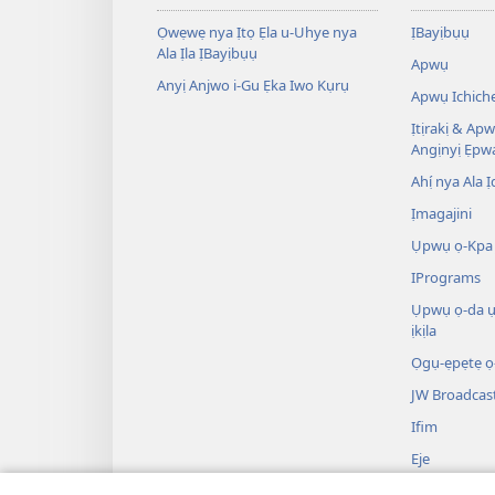
Ọwẹwẹ nya Ịtọ Ẹla u-Uhye nya
ỊBayịbụụ
Ala Ịla ỊBayịbụụ
Apwụ
Anyị Anjwo i-Gu Ẹka Iwo Kụrụ
Apwụ Ichich
Ịtịrakị & Ap
Angịnyị Ẹpw
Ahị́ nya Ala Ị
Ịmagajini
Ụpwụ ọ-Kpa 
IPrograms
Ụpwụ ọ-da 
ịkịla
Ọgụ-ẹpẹtẹ ọ
JW Broadcas
Ifim
Eje
ỊDịrama ọ-Kọ