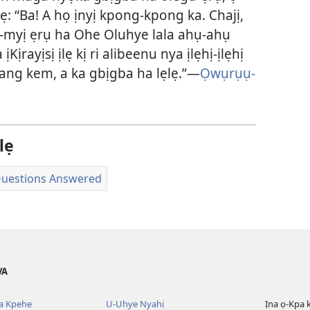
 “Ba! A họ ịnyị kpong-kpong ka. Chajị,
 ọ-myị ẹrụ ha Ohe Oluhye lala ahụ-ahụ
ịrayịsị ịlẹ kị ri alibeenu nya ịlẹhị-ịlẹhị
dang kem, a ka gbịgba ha lẹlẹ.”—
Ọwụrụụ-
lẹ
Questions Answered
VA
ba Kpehe
U-Uhye Nyahị
Ịna ọ-Kpa 