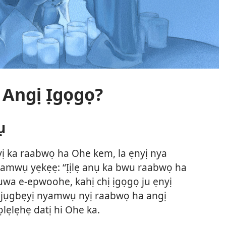
 Angị Ịgọgọ?
ụ
yị ka raabwọ ha Ohe kem, la ẹnyị nya
ị nyamwụ yẹkẹẹ: “Ịịlẹ anụ ka bwu raabwọ ha
juwa e-epwoohe, kahị chị ịgọgọ ju ẹnyị
ngịjụgbẹyị nyamwụ nyị raabwọ ha angị
ọlẹlẹhẹ datị hi Ohe ka.