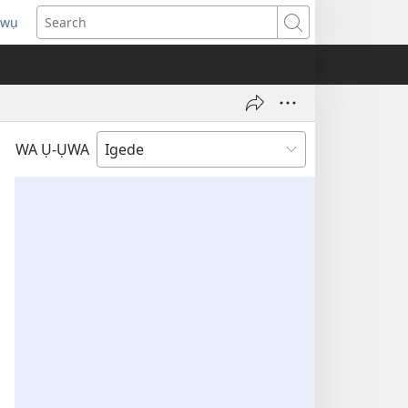
pwụ
ns
Search
ow)
WA Ụ-ỤWA