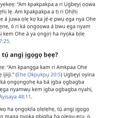
ụ yẹkẹẹ: “Am kpakpakpa a ri Ụgbẹyị ọọwa
ẹhị lẹ. Am kpakpakpa a tị ri Ọhịhị
ẹ á juwa ọlẹ kọ ka jẹ́-ẹ pwụ ẹga nya Ohe
kẹnẹ, ó ri ká ọngọọwa á bwu ẹga nyam
ọsị kem Ohe à ya ọngịrị ha nyọka bịlẹ
7:25
.
tụ́ angị ịgọgọ bẹẹ?
kẹẹ: “Am kpangga kam ri Amkpaa Ohe
iiji.” (
Ehe Ọkpụkpụ 20:5
) Ụgbẹyị oyina
̣ tịtọ ká ọngọngọhẹ ka bá ịgba ọgbagba
ká ẹga nyamwụ kem ịgba ọgbagba nyahị,
Ayịsaya 48:11
.
wọ ha ọngọkịla ọlẹlẹhẹ, tụ́ angị ịgọgọ
Jọn maga nyọka gbịgba ha olegu-ẹrụ, ọ