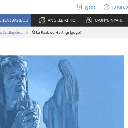
Igede
Ju Ka Ẹ
Chụ
(ope
Òja
new
Ẹ ỊLA ỊBAYỊBỤỤ
ANG ỊLẸ KỊ HỌ
U-UHYE NYAHỊ
wind
 Ịla ỊBayịbụụ
M̀ ka Raabwọ Ha Angị Ịgọgọ?