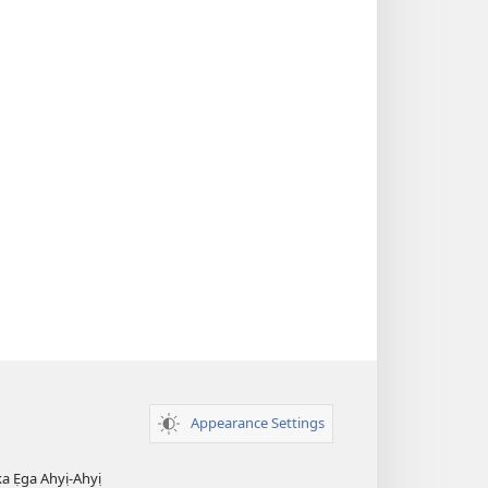
Appearance Settings
ka Ẹga Ahyị-Ahyị