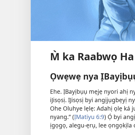
M̀ ka Raabwọ Ha
Ọwẹwẹ nya ỊBayịbụ
Ehe. ỊBayịbụụ mẹjẹ nyori ahị n
iJisọsị. IJisọsị byi angịjụgbẹy
Ohe Oluhye lẹlẹ: Adahị ọlẹ ká 
nyang.” (
ỊMatiyu 6:9
) Ọ́ byi a
ịgọgọ, alegu-ẹrụ, lee ọngọkịla 