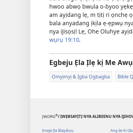
hwoo abwọ bwula o-byoo yẹkẹẹ:
am ayịdang lẹ, m tịtị ri ọnchẹ
bala anyadang ịkịla ẹ-ẹpwụ nya ịK
nya iJisọsị! Lẹ, Ohe Oluhye ayị
wụrụ 19:10
.
Egbeju Ẹla Ịlẹ kị Me Awụ
Ọmyịmyị & Ịgba Ọgbagba
Bible 
®
JW.ORG
/ ỊWẸBSAYỊTỊ NYA ALIBEENU NYA IJIHO
Ịmẹjẹ Ịla ỊBayịbụụ
Ang ịlẹ Kị G