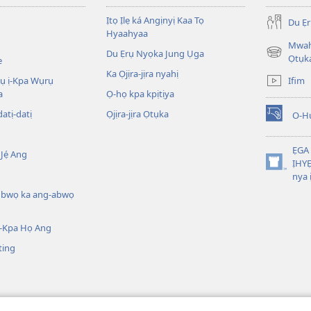
Ịtọ Ịlẹ ká Angịnyị Kaa Tọ
Du Ẹ
Hyaahyaa
Mwahị
Du Ẹrụ Nyọka Jung Ụga
(opens
Ọtụk
e
new
Ka Ọjịra-jịra nyahị
Ifim
wụ ị-Kpa Wụrụ
window)
a
Ọ-họ kpa kpịtịya
datị-datị
Ọjịra-jịra Ọtụka
O-H
(opens
new
window)
ẸGA
Jẹ́ Ang
ỊHYE
(opens
nya 
new
ụbwọ ka ang-abwọ
window)
-Kpa Họ Ang
ting
 la Ọnụ