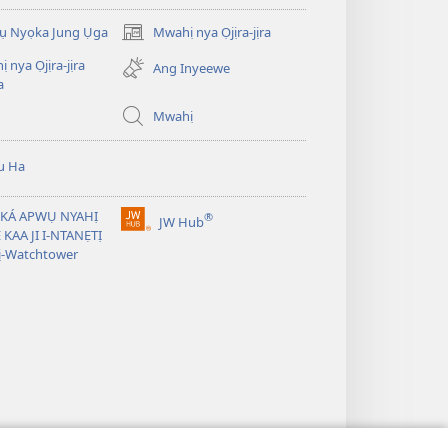
rụ Nyọka Jung Ụga
Mwahị nya Ọjịra-jịra
(opens
new
 nya Ọjịra-jịra
Ang Inyeewe
window)
a
Mwahị
u Ha
 KÁ APWỤ NYAHỊ
®
JW Hub
(opens
̣ KAA JI I-NTANẸTỊ
new
ị-Watchtower
window)