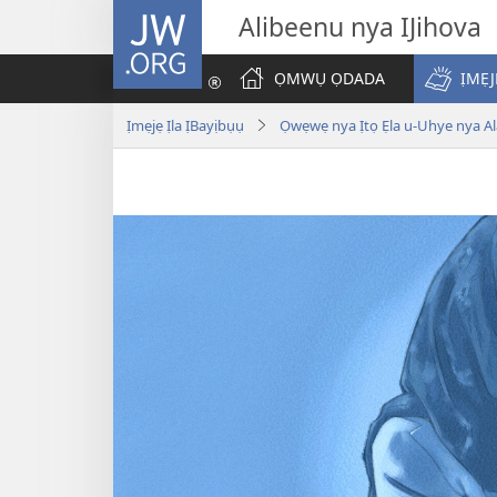
JW.ORG
Alibeenu nya IJihova
ỌMWỤ ỌDADA
ỊMẸJ
Ịmẹjẹ Ịla ỊBayịbụụ
Ọwẹwẹ nya Ịtọ Ẹla u-Uhye nya Ala