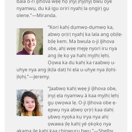
bala o-ri iJihova wẹẹ họ ịnyị ịnyịnyị bwu oye
nyamwụ, du ká igu oriri nyahị la ọngịrị gụ
olene.”—Miranda.
“Kori kahị dụmwọ-dụmwọ ka,
abwọ ọrịrị nyahị ka lala ang ọbịlẹ-
bịlẹ kem. Ma bwula o-ji iJihova
obe, ahị wẹẹ mẹjẹ nyori iru nya
ang ịlẹ kọ ya hahị myịhị lẹhị.
Ọọwa ka du kahị ka raabwọ u-
uhye nya ang ịkịla datị hi ẹla u-uhye nya ịlọhị-
ịlọhị.”—Jeremy.
“Jaabwọ kahị wẹẹ ji iJihova obe,
ịnyị ẹla nyamwụ à kaa myịhị lẹhị
gụ ọwọwa lẹ. O-ji iJihova obe ẹ-
ẹpwụ nya abwọ ọrịrị kaa dahị
ụbwọ nyọka kụ irya nya ahị
ọwawa ịlẹ kahị yé ọkọkọ nya
akama ịlẹ kahị kaa chịpwụrụ bwu.”—Shelby.