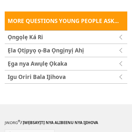
MORE QUESTIONS YOUNG PEOPLE ASK...
Ọngọlẹ Ká Ri
Ẹla Ọtịpyọ ọ-Ba Ọngịnyị Ahị
Ẹga nya Awụlẹ Ọkaka
Igu Oriri Bala IJihova
®
JW.ORG
/ ỊWẸBSAYỊTỊ NYA ALIBEENU NYA IJIHOVA