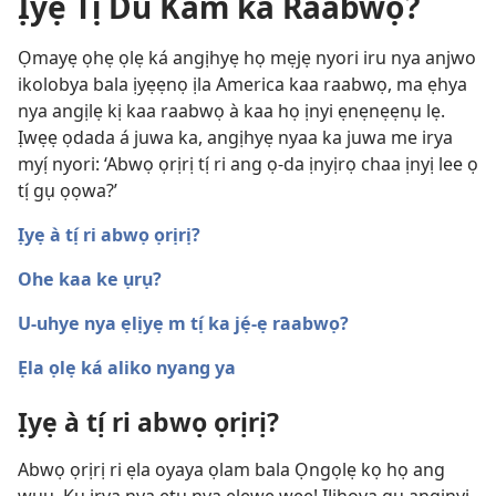
Ịyẹ Tị́ Du Kam ka Raabwọ?
Ọmayẹ ọhẹ ọlẹ ká angịhyẹ họ mẹjẹ nyori iru nya anjwo
ikolobya bala ịyẹẹnọ ịla America kaa raabwọ, ma ẹhya
nya angịlẹ kị kaa raabwọ à kaa họ ịnyi ẹnẹnẹẹnụ lẹ.
Ịwẹẹ ọdada á juwa ka, angịhyẹ nyaa ka juwa me irya
myị́ nyori: ‘Abwọ ọrịrị tị́ ri ang ọ-da ịnyịrọ chaa ịnyị lee ọ
tị́ gụ ọọwa?’
Ịyẹ à tị́ ri abwọ ọrịrị?
Ohe kaa ke ụrụ?
U-uhye nya ẹlịyẹ m tị́ ka jẹ́-ẹ raabwọ?
Ẹla ọlẹ ká aliko nyang ya
Ịyẹ à tị́ ri abwọ ọrịrị?
Abwọ ọrịrị ri ẹla oyaya ọlam bala Ọngọlẹ kọ họ ang