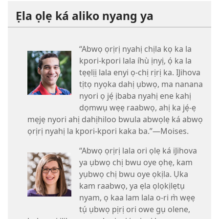
Ẹla ọlẹ ká aliko nyang ya
“Abwọ ọrịrị nyahị chịla kọ ka la
kpori-kpori lala íhù ịnyị, ọ́ ka la
tẹẹlịị lala enyi ọ-chị rịrị ka. IJihova
tịtọ nyọka dahị ụbwọ, ma nanana
nyori ọ jẹ́ ịbaba nyahị ene kahị
dọmwụ wẹẹ raabwọ, ahị ka jẹ́-ẹ
mẹjẹ nyori ahị dahịhiloo bwula abwọlẹ ká abwọ
ọrịrị nyahị la kpori-kpori kaka ba.”—Moises.
“Abwọ ọrịrị lala ori ọlẹ ká iJihova
ya ụbwọ chị bwu oye ọhẹ, kam
yụbwọ chị bwu oye ọkịla. Ụka
kam raabwọ, ya ẹla ọlọkịlẹtụ
nyam, ọ kaa lam lala o-ri m̀ wẹẹ
tụ́ ụbwọ pịrị ori owe gụ olene,