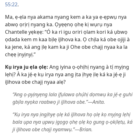
55:22
.
Ma, ẹ-ẹla nya akama nyang kem a ka ya ẹ-ẹpwụ nya
abwọ ọrịrị nyang ka. Ọyẹẹnọ ọhẹ kị wụrụ nya
Chantelle yẹkẹẹ: “Ó ka ri igu oriri ọlam kori ká ụbwọ
ọdada kem m kaa bịlẹ iJihova ka. Ọ chịla ká obe ojiji à
ka jene, ká ang ịlẹ kam ka ji Ohe obe chajị nyaa ka la
chẹẹ ịnyịnyị.”
Kụ irya ju ẹla ọlẹ:
Ang iyina ọ-ọhịhị nyang à tị́ myịng
lẹhị? À ka jẹ́-ẹ kụ irya nya ang ịta ịhyẹ ịlẹ ká ka jẹ́-ẹ ji
iJihova obe chajị nyaa alẹ?
“Ang ọ-pyịnyẹng lala ịfụlawa ọhụ́hị dọmwụ ka jẹ́-ẹ guhi
gbịla nyọka raabwọ ji iJihova obe.”—Anita.
“Kụ irya nya ịngịhyẹ ọlẹ ká iJihova họ ọlẹ kọ myịng lẹhị
bala ụpa nya ụpwụ ịgọgọ ọhẹ ọlẹ kọ gung ọ-ọkịlẹtụ, ká
ji iJihova obe chajị nyamwụ.”—Brian.