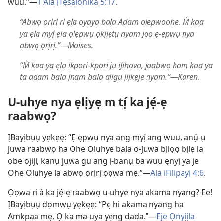
wuu.”—
1 Ala ịTẹsalonika 5:17
.
“Abwọ ọrịrị ri ẹla oyaya bala Adam olepwoohe. M̀ kaa
ya ẹla myị́ ẹla ọlẹpwụ ọkịlẹtụ nyam joo ẹ-ẹpwụ nya
abwọ ọrịrị.”—Moises.
“M̀ kaa ya ẹla ikpori-kpori ju iJihova, jaabwọ kam kaa ya
ta adam bala ịnam bala aligu ịlịkẹjẹ nyam.”—Karen.
U-uhye nya ẹlịyẹ m tị́ ka jẹ́-ẹ
raabwọ?
ỊBayịbụụ yẹkẹẹ: “Ẹ-ẹpwụ nya ang myị́ ang wuu, anụ́-ụ
juwa raabwọ ha Ohe Oluhye bala o-juwa bịlọọ bịlẹ la
obe ojiji, kanụ juwa gu ang ị-banụ ba wuu ẹnyị ya je
Ohe Oluhye la abwọ ọrịrị ọọwa mẹ.”—
Ala iFilipayị 4:6
.
Ọọwa ri à ka jẹ́-ẹ raabwọ u-uhye nya akama nyang? Ee!
ỊBayịbụụ dọmwụ yẹkẹẹ: “Pẹ hi akama nyang ha
Amkpaa mẹ, Ọ ka ma uya yẹng dada.”—
Eje Ọnyịịla