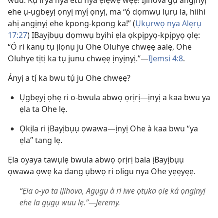
wuu. Kụ irya nya etu nya ẹlẹwẹ wẹẹ! IJihova gụ angịnyị
ehe ụ-ụgbẹyị ọnyị myị́ ọnyị, ma “ọ́ dọmwụ lụrụ la, hiihi
ahị angịnyị ehe kpong-kpong ka!” (
Ụkụrwọ nya Alẹrụ
17:27
) ỊBayịbụụ dọmwụ byihi ẹla ọkpịpyọ-kpịpyọ ọlẹ:
“Ó ri kanụ tụ ịlọnụ ju Ohe Oluhye chwẹẹ aalẹ, Ohe
Oluhye tịtị ka tụ junu chwẹẹ ịnyịnyị.”—
IJemsi 4:8
.
Ányị a tị́ ka bwu tụ́ ju Ohe chwẹẹ?
Ụgbẹyị ọhẹ ri o-bwula abwọ ọrịrị—ịnyị a kaa bwu ya
ẹla ta Ohe lẹ.
Ọkịla ri ịBayịbụụ ọwawa—ịnyị Ohe à kaa bwu “ya
ẹla” tang lẹ.
Ẹla oyaya tawụlẹ bwula abwọ ọrịrị bala ịBayịbụụ
ọwawa ọwẹ ka dang ụbwọ ri oligu nya Ohe yẹẹyẹẹ.
“Ẹla o-ya ta iJihova, Agụgụ à ri iwe ọtụka ọlẹ ká ọngịnyị
ehe la gụgụ wuu lẹ.”—Jeremy.