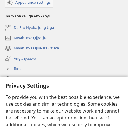
Appearance Settings
Ịna ọ-Kpa ka Ẹga Ahyị-Ahyị
Du Ẹrụ Nyọka Jung Ụga
Mwahị nya Ọjịra-jịra
(opens
new
Mwahị nya Ọjịra-jịra Ọtụka
(opens
window)
new
Ang Inyeewe
window)
Ifim
Mwahị
Privacy Settings
O-Hu Ha
(opens
To provide you with the best possible experience, we
new
use cookies and similar technologies. Some cookies
window)
ẸGA KÁ APWỤ NYAHỊ ỊHYẸ KAA JI I-NTANẸTỊ nya ị-Watchtower
are necessary to make our website work and cannot
(opens
be refused. You can accept or decline the use of
new
®
JW Hub
window)
additional cookies, which we use only to improve
(opens