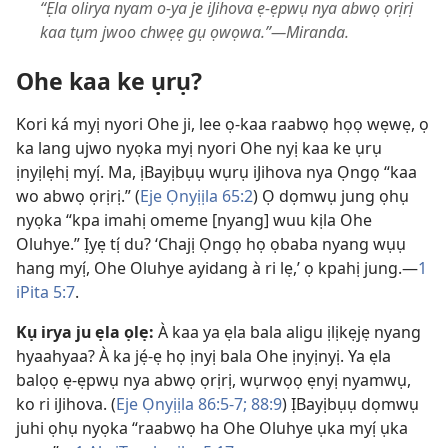
“Ẹla olirya nyam o-ya je iJihova ẹ-ẹpwụ nya abwọ ọrịrị
kaa tụm jwoo chwẹẹ gụ ọwọwa.”—Miranda.
Ohe kaa ke ụrụ?
Kori ká myị nyori Ohe ji, lee ọ-kaa raabwọ họọ wẹwẹ, ọ
ka lang ujwo nyọka myị nyori Ohe nyị kaa ke ụrụ
ịnyịlẹhị myị́. Ma, ịBayịbụụ wụrụ iJihova nya Ọngọ “kaa
wo abwọ ọrịrị.” (
Eje Ọnyịịla 65:2
) Ọ dọmwụ jung ọhụ
nyọka “kpa imahị omeme [nyang] wuu kịla Ohe
Oluhye.” Ịyẹ tị́ du? ‘Chajị Ọngọ họ ọbaba nyang wụụ
hang myị́, Ohe Oluhye ayidang à ri lẹ,’ ọ kpahị jung.—
1
iPita 5:7
.
Kụ irya ju ẹla ọlẹ:
À kaa ya ẹla bala aligu ịlịkẹjẹ nyang
hyaahyaa? À ka jẹ́-ẹ họ ịnyị bala Ohe ịnyịnyị. Ya ẹla
balọọ ẹ-ẹpwụ nya abwọ ọrịrị, wụrwọọ ẹnyị nyamwụ,
ko ri iJihova. (
Eje Ọnyịịla 86:5-7;
88:9
) ỊBayịbụụ dọmwụ
juhi ọhụ nyọka “raabwọ ha Ohe Oluhye ụka myị́ ụka