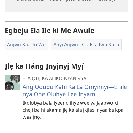
Egbeju Ẹla Ịlẹ kị Me Awụlẹ
Anjwo Kaa Tọ Wo
Anyị Anjwo i-Gu Ẹka Iwo Kụrụ
Ịlẹ ka Háng Ịnyịnyị Myị́
ẸLA ỌLẸ KÁ ALIKO NYANG YA
Ang Odudu Kahị Ka La Ọmyịmyị​—Ehile
nya Ohe Oluhye Lee Ịnyam
Ikolobya bala ịyẹẹnọ ịhyẹ wẹẹ ya jaabwọ kị
cheji ba hi akama ịlẹ ká ala ịkịlasị nyaa ka kpa
waa ịnọ.