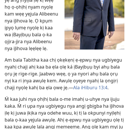
yẹ ang ịnyịịla ịlẹ kị wẹẹ
họ ọ-ọhịhị nyam nyọlẹ
kam wẹẹ yẹjula Alibeenu
nya iJihova lẹ. Ọ kpụm
ịpyọ lụmẹ nyọlẹ kị kaa
wa ịBayịbụụ bala
ọ-ka
ọjịra-jịra
nya Alibeenu
nya iJihova lẹẹlẹẹ lẹ.
Am bala Tabitha kaa chị ọkẹkẹnị ẹ-ẹpwụ nya ugbiyegu
nyahị chajị ahị kaa ba ẹla ọlẹ ká ịBayịbụụ byi ahụ bala
ọrụ jẹ rige-rige. Jaabwọ wẹẹ, ọ ya nyori ahụ bala ọrụ
nyị ka ri ịnya awụlẹ kem. Awụlẹ oyeye nyahị la ọngịrị
chajị nyọlẹ kahị ba ẹla ọwẹ jẹ.​​—
Ala iHiburu 13:4
.
Ḿ kaa juhi nya ọhịhị bala o-me imahị u-uhye nya ijuju
kaka. M̀ ri ụpa nya ugbiyegu nya angị gbịgba ha iJihova
ịlẹ kị juwa ịkịka nya odehe wuu, kị tị la okpunyi nyịlẹhị
bala ọ-kaa yẹjula awụlẹ. Ahị ẹ-ẹpwụ nya ugbiyegu ọlẹ tị
kaa kpa awụlẹ lala angị memeeme. Ang ọlẹ kam myị ju