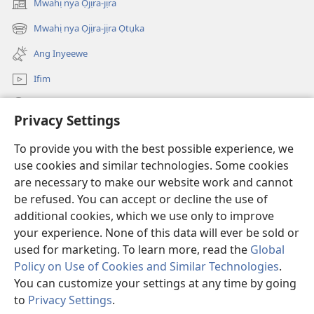
Mwahị nya Ọjịra-jịra
(opens
KỤ
new
GBEJI
Mwahị nya Ọjịra-jịra Ọtụka
(opens
window)
No. 5
new
Ang Inyeewe
2017
window)
Ifim
Mwahị
Privacy Settings
O-Hu Ha
(opens
To provide you with the best possible experience, we
new
use cookies and similar technologies. Some cookies
window)
ẸGA KÁ APWỤ NYAHỊ ỊHYẸ KAA JI I-NTANẸTỊ nya ị-Watchtower
are necessary to make our website work and cannot
(opens
be refused. You can accept or decline the use of
new
®
JW Hub
window)
additional cookies, which we use only to improve
(opens
new
your experience. None of this data will ever be sold or
window)
used for marketing. To learn more, read the
Global
Policy on Use of Cookies and Similar Technologies
.
You can customize your settings at any time by going
Copyright
© 2026 Watch Tower Bible and Tract Society of Pennsylvania.
JAABWỌ Á KA KPA INTANẸTỊ ỌLẸ HỌ ỤKỤRWO
|
ỌNỤ ỌMYỊ JU AWULẸ
to
Privacy Settings
.
|
PRIVACY SETTINGS