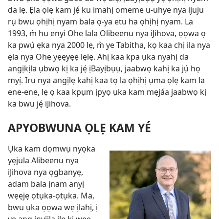
da lẹ. Ẹla ọlẹ kam jẹ́ ku imahị omeme u-uhye nya ijuju
rụ bwu ọhịhị nyam bala ọ-ya etu ha ọhịhị nyam. La
1993, m̀ hu enyi Ohe lala Olibeenu nya iJihova, ọọwa ọ
ka pwụ́ ẹka nya 2000 lẹ, m̀ ye Tabitha, kọ kaa chị ila nya
ẹla nya Ohe yẹẹyẹẹ lẹlẹ. Ahị kaa kpa ụka nyahị da
angịkịla ụbwọ kị ka jẹ́ ịBayịbụụ, jaabwọ kahị ka jụ́ họ
myị́. Iru nya angịlẹ kahị kaa tọ la ọhịhị ụma ọlẹ kam la
ene-ene, lẹ ọ kaa kpụm ịpyọ ụka kam mẹjáa jaabwọ kị
ka bwu jẹ́ iJihova.
APYOBWUNA ỌLẸ KAM YÉ
Ụka kam dọmwụ nyọka
yẹjula Alibeenu nya
iJihova
nya ọgbanyẹ,
adam bala ịnam anyị
wẹẹjẹ ọtụka-ọtụka. Ma,
bwu ụka ọọwa wẹ ịlahị, ị