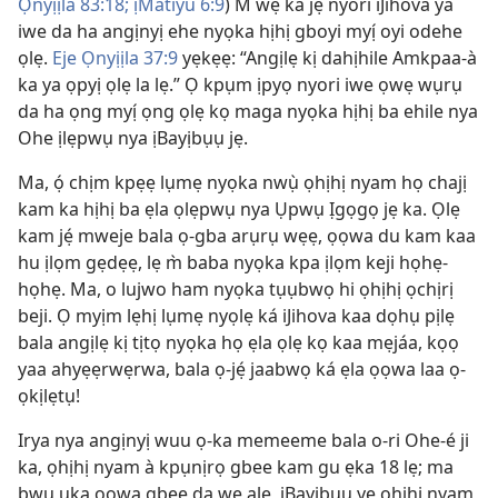
Ọnyịịla 83:18;
ịMatiyu 6:9
) M̀ wẹ ka jẹ́ nyori iJihova ya
iwe da ha angịnyị ehe nyọka hịhị gboyi myị́ oyi odehe
ọlẹ.
Eje Ọnyịịla 37:9
yẹkẹẹ: “Angịlẹ kị dahịhile Amkpaa-à
ka ya ọpyị ọlẹ la lẹ.” Ọ kpụm ịpyọ nyori iwe ọwẹ wụrụ
da ha ọng myị́ ọng ọlẹ kọ maga nyọka hịhị ba ehile nya
Ohe ịlẹpwụ nya ịBayịbụụ jẹ.
Ma, ọ́ chịm kpẹẹ lụmẹ nyọka nwụ̀ ọhịhị nyam họ chajị
kam ka hịhị ba ẹla ọlẹpwụ nya Ụpwụ Ịgọgọ jẹ ka. Ọlẹ
kam jẹ́ mweje bala ọ-gba arụrụ wẹẹ, ọọwa du kam kaa
hu ịlọm gẹdẹẹ, lẹ m̀ baba nyọka kpa ịlọm keji họhẹ-
họhẹ. Ma, o lujwo ham nyọka tụụbwọ hi ọhịhị ọchịrị
beji. Ọ myịm lẹhị lụmẹ nyọlẹ ká iJihova kaa dọhụ pịlẹ
bala angịlẹ kị tịtọ nyọka họ ẹla ọlẹ kọ kaa mẹjáa, kọọ
yaa ahyẹẹrwẹrwa, bala ọ-jẹ́ jaabwọ ká ẹla ọọwa laa ọ-
ọkịlẹtụ!
Irya nya angịnyị wuu ọ-ka memeeme bala o-ri Ohe-é ji
ka, ọhịhị nyam à kpụnịrọ gbee kam gu ẹka 18 lẹ; ma
bwu ụka ọọwa gbee da wẹ alẹ, ịBayịbụụ yẹ ọhịhị nyam