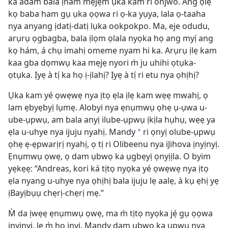
ká adam bala ịnam mẹjẹ́m ụka kam ri onjwo. Ang ọlẹ
kọ baba ham gụ ụka ọọwa ri ọ-ka yụya, lala ọ-taaha
nya anyang ịdatị-datị lụka ookpokpo. Ma, eje odudu,
arụrụ ọgbagba, bala ịlọm ọlala nyọka họ ang myị́ ang
kọ hám, á chụ imahị omeme nyam hi ka. Arụrụ ịlẹ kam
kaa gba dọmwụ kaa mẹjẹ nyori m̀ ju uhihi ọtụka-
ọtụka. Ịyẹ à tị́ ka họ ị-ịlahị? Ịyẹ à tị́ ri etu nya ọhịhị?
Ụka kam yé ọwẹwẹ nya ịtọ ẹla ịlẹ kam wẹẹ mwahị, ọ
lam ẹbyẹbyị lụmẹ. Alobyi nya ẹnụmwụ ọhẹ ụ-ụwa u-
ube-ụpwụ, am bala anyị ilube-ụpwụ ịkịla hụhụ, wẹẹ ya
ẹla u-uhye nya ijuju nyahị. Mandy
ri ọnyị olube-ụpwụ
*
ọhẹ ẹ-ẹpwarịrị nyahị, ọ tị ri Olibeenu nya iJihova ịnyịnyị.
Ẹnụmwụ ọwẹ, ọ dam ụbwọ ka ụgbẹyị ọnyịịla. O byim
yẹkẹẹ: “Andreas, kori ká tịtọ nyọka yé ọwẹwẹ nya ịtọ
ẹla nyang u-uhye nya ọhịhị bala ijuju lẹ aalẹ, à kụ ẹhị yẹ
ịBayịbụụ chẹrị-chẹrị mẹ.”
M̀ da ịwẹẹ ẹnụmwụ ọwẹ, ma m̀ tịtọ nyọka jẹ́ gụ ọọwa
ịnyịnyị, le m̀ họ ịnyị. Mandy dam ụbwọ ka ụpwụ nya