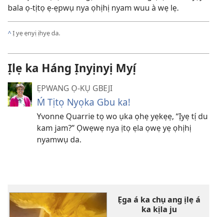
bala ọ-tịtọ ẹ-ẹpwụ nya ọhịhị nyam wuu à wẹ lẹ.
^
Ị yẹ ẹnyị ịhyẹ da.
Ịlẹ ka Háng Ịnyịnyị Myị́
ẸPWANG Ọ-KỤ GBEJI
Ḿ Tịtọ Nyọka Gbu ka!
Yvonne Quarrie tọ wo ụka ọhẹ yẹkẹẹ, “Ịyẹ tị́ du
kam jam?” Ọwẹwẹ nya ịtọ ẹla ọwẹ yẹ ọhịhị
nyamwụ da.
Ẹga á ka chụ ang ịlẹ á
ka kịla ju