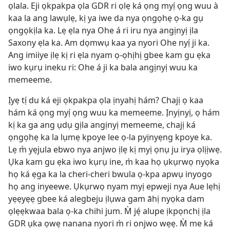
ọlala. Eji ọkpakpa ọla GDR ri ọlẹ ká ọng myị́ ọng wuu à
kaa la ang lawụlẹ, kị ya iwe da nya ọngọhẹ ọ-ka gụ
ọngọkịla ka. Lẹ ẹla nya Ohe á ri iru nya angịnyị ịla
Saxony ẹla ka. Am dọmwụ kaa ya nyori Ohe nyị́ ji ka.
Ang imiiye ịlẹ kị ri ẹla nyam ọ-ọhịhị gbee kam gu ẹka
iwo kụrụ ineku ri: Ohe á ji ka bala angịnyị wuu ka
memeeme.
Ịyẹ tị́ du ká eji ọkpakpa ọla ịnyahị hám? Chajị ọ kaa
hám ká ọng myị́ ọng wuu ka memeeme. Ịnyịnyị, ọ hám
kị ka ga ang ụdụ gịla angịnyị memeeme, chajị ká
ọngọhẹ ka la lụmẹ kpoye lee ọ-la pyịnyẹng kpoye ka.
Lẹ m̀ yẹjula ebwo nya anjwo ịlẹ kị myị ọnụ ju irya ọlịịwẹ.
Ụka kam gu ẹka iwo kụrụ ine, m̀ kaa họ ụkụrwọ nyọka
họ ká ẹga ka la cheri-cheri bwula ọ-kpa apwụ inyogo
họ ang inyeewe. Ụkụrwọ nyam myị epweji nya Aue lẹhị
yẹẹyẹẹ gbee ká alegbeju ịlụwa gam āhị nyọka dam
ọlẹẹkwaa bala ọ-ka chihi jum. M̀ jẹ́ alupe ịkpọnchị ịla
GDR ụka ọwẹ nanana nyori m̀ ri onjwo wẹẹ. M̀ me ká