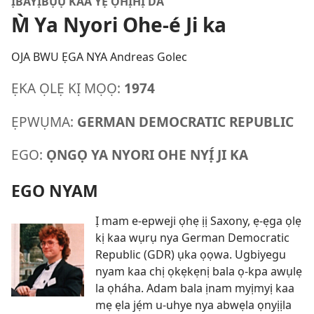
ỊBAYỊBỤỤ KAA YẸ ỌHỊHỊ DA
M̀ Ya Nyori Ohe-é Ji ka
OJA BWU ẸGA NYA Andreas Golec
ẸKA ỌLẸ KỊ MỌỌ:
1974
ẸPWỤMA:
GERMAN DEMOCRATIC REPUBLIC
EGO:
ỌNGỌ YA NYORI OHE NYỊ́ JI KA
EGO NYAM
Ị mam e-epweji ọhẹ ịị Saxony, ẹ-ẹga ọlẹ
kị kaa wụrụ nya German Democratic
Republic (GDR) ụka ọọwa. Ugbiyegu
nyam kaa chị ọkẹkẹnị bala ọ-kpa awụlẹ
la ọháha. Adam bala ịnam myịmyị kaa
mẹ ẹla jẹ́m u-uhye nya abwẹla ọnyịịla