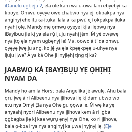
ịDanẹlụ egbeju 2
, ẹla ọlẹ kam wa ụ-ụwa lam ẹbyẹbyị ka
kpoye. Ọmwụ ọyẹyẹ ọwẹ chabwọ nya eji ọkpakpa nya
angịnyị ehe ịtụka-ịtụka, lalala ka pwụ́ eji ọkpakpa ịlụka
nyahị ọlẹ. Mandy mẹ ọmwụ ọyẹye ịkịla ịlẹpwụ nya
iBayibuu ịlẹ kị ya ẹla rụ́ ijuju nyahị jẹ́m. M̀ yé ọwẹwẹ
nya ịtọ ẹla nyam ugbẹnyị lẹ! Ma, oowo à tị́ da ọmwụ
ọyẹyẹ ịwẹ ju ang, kọ jẹ́ ya ẹla kpẹẹkpẹẹ u-uhye nya
ijuju ịịwẹ? À ya ká Ohe ji ịnyịlẹhị tịng tị ka?
JAABWỌ KÁ ỊBAYỊBỤỤ YẸ ỌHỊHỊ
NYAM DA
Mandy họ am la Horst bala Angelika jẹ́ awụlẹ. Ahụ bala
ọrụ ịwẹ à ri Alibeenu nya iJihova ịlẹ kị dam ụbwọ wo
etu nya Omyi Ẹla nya Ohe gụ ọọwa lẹ. M̀ wẹ ka yẹ
ahyaahị nyori Alibeenu nya iJihova kem à ri ịgba
ọgbagba ịlẹ kị kaa wụrụ ẹnyị nya Ohe, ko ri iJihova,
bala ọ-kpa irya nya angịnyị ka ụwa ịnyịnyị lẹ. (
Eje