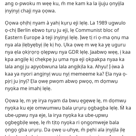
ang o-pwoku m wẹẹ ku, m̀ me kam ka la ijuju ọnyịịla
ịnyịnyị chajị nya ọọwa.
Ọọwa ọhịhị nyam à yahị kụrụ eji lẹlẹ. La 1989 ugwulo
ọ-chị Berlin ebwo tụrụ ju eji, lẹ Communist bloc of
Eastern Europe à teji ịnyịnyị lẹlẹ. Ịwẹ tị ri ọ-ma ọnụ ma
nya ala ịlẹbyẹbyị ịlẹ kị họ. Ụka ọwẹ m wẹ ka yẹ uguru
nya ẹla ọkịrọrọ ọlẹpwụ nya GDR lẹlẹ. Jaabwọ wẹẹ, ị kaa
kpa angịlẹ kị chẹkpẹ ju ụma nya eji ọkpakpa nyaa ka
lala angị ju apyobwuna lala angịkịla ka. Ahyu! Ị-ịwa à
kaa ya nyori angịnyị wuu nyị memeeme ka? Ẹla nya ọ-
pịrị ju ịnyị? Ẹla ọwẹ pwọm abwọ pwọọ, m dọmwụ
nyọka me imahị lẹlẹ.
Ọọwa lẹ, m yẹ irya nyam da bwu ẹgẹwẹ lẹ, m dọmwụ
nyọka ku eje omwumwu bala ụrụrụ ọgbagba lẹlẹ. M̀ ka
ube-ụpwụ nya eje, la irya nyọka ka ube-ụpwụ
ọgbẹgbịlẹ wẹẹ, lẹ m̀ tịtọ nyọka ri ọngọmweje bala
ọngọ gba ụrụrụ. Da ọwẹ u-uhye, m̀ pẹhi ala ịnyịịla ịlẹ