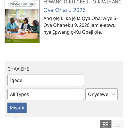
ẸPWANG Ọ-KỤ GBEJI—Ọ-KPA JẸ́ ANG
Ọya Ọharụ 2026
Ang ọlẹ kị ka jẹ́ la Ọya Ọharwiye 6–
Ọya Ọhaneku 9, 2026 jam ẹ-ẹpwụ
nya Ẹpwang ọ-Kụ Gbeji ọlẹ.
CHAA EHE
Da
lee
chụ
Da
òja
lee
chụ
ang
abwọ