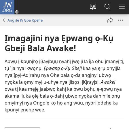
JW.ORG
Ju
Ka
Yẹ
Mwahị
MẸ
Ẹpwụ
òja
ẹ-
Ị
Ang ịlẹ Kị Gba Kpehe
(opens
nya
ẹpwụ
JẸ
new
ịWẹbsayịtị
nya
Ịmagajini nya Ẹpwang ọ-Kụ
window)
ọlẹ
JW.ORG
da
Gbeji Bala Awake!
Apwụ ị-kpụnịrọ ịBayịbụụ nyahị ịwẹ ji la ìja ohu ịmanyị tị́,
tụ́ ìja nya ikwọnụ.
Ẹpwang ọ-Kụ Gbeji
kaa ya ẹrụ ọnyịịla
nya Ịpyị-Adịrahụ nya Ohe bala ọ-da angịnyị ụbwọ
nyọka la ọmyịmyị u-uhye nya iJisọsị ịKịrayịsị.
Awake!
ọwa tị kaa mẹjẹ jaabwọ kahị ka bwu bọhụ ẹ-ẹpwụ nya
akama ịlụka ọlẹ bala ọ-dahị ụbwọ nyọka dahịhile ọnụ
ọmyịmyị nya Ọngọlẹ kọ họ ang wuu, nyori odehe ka
kpunyi ẹnẹhẹ wẹẹ.