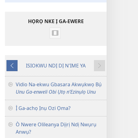
HỌRỌ NKE Ị GA-EWERE
Họrọ
ụdị
vidio
nke
ISIOKWU NDỊ DỊ N'IME YA
ị
Laghachi
Gaa
ga-
n'Ọzọ
ewere
Vidio Na-ekwu Gbasara Akwụkwọ Bụ́
Vidio
Unu Ga-enweli Obi Ụtọ n’Ezinụlọ Unu
Ndị
E
Ị̀ Ga-achọ Ịnụ Ozi Ọma?
Ji
Amalite
Ò Nwere Olileanya Dịịrị Ndị Nwụrụ
Ozi
Anwụ?
Ọma