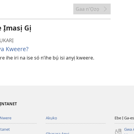
nke
ị
Gaa n'Ọzọ
ga-
ewere
̣masị Gị
ỤKARỊ
va Kweere?
ihe iri na ise só n’ihe bụ́ isi anyị kweere.
’ỊNTANET
 Nwere
Akụkọ
Ebe Ị Ga-
ntanet
Gwa A
Gbasara Anyị