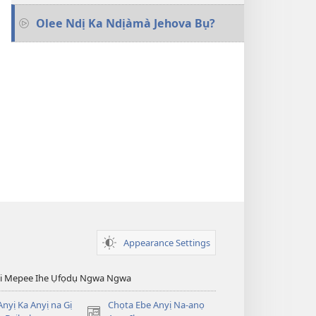
Olee Ndị Ka Ndịàmà Jehova Bụ?
Appearance Settings
esi Mepee Ihe Ụfọdụ Ngwa Ngwa
nyị Ka Anyị na Gị
Chọta Ebe Anyị Na-anọ