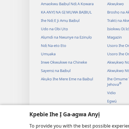
Amaokwu Baịbụl Ndị A Kọwara
Akwụkwọ
KA ANYỊ NA GỊ MỤWA BAỊBỤL
Broshọ na 
Ihe Ndị E Ji Amụ Baịbụl
Traktị na A
Udo na Obi Ụtọ
Isiokwu Dị Ic
Alụmdi na Nwunye na Ezinụlọ
Magazin
Ndị Na-eto Eto
Usoro Ihe O
Ụmụaka
Usoro Ihe 
Inwe Okwukwe na Chineke
Akwụkwọ Ndị
Sayensị na Baịbụl
Akwụkwọ Nt
Akụkọ Ihe Mere Eme na Baịbụl
Ihe Omume T
®
Jehova
Vidio
Egwú
Drama A Na-
Kpebie Ihe Ị Ga-agwa Anyị
Akụkọ Baịbụl
To provide you with the best possible experi