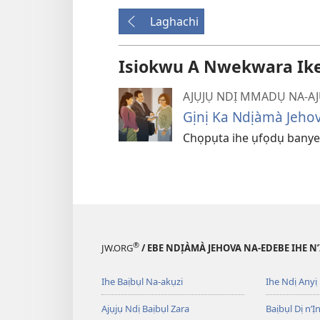
Laghachi
Isiokwu A Nwekwara Ike I
AJỤJỤ NDỊ MMADỤ NA-AJ
Gịnị Ka Ndịàmà Jeho
Chọpụta ihe ụfọdụ banyere 
®
JW.ORG
/ EBE NDỊÀMÀ JEHOVA NA-EDEBE IHE N
Ihe Baịbụl Na-akụzi
Ihe Ndị Anyị
Ajụjụ Ndị Baịbụl Zara
Baịbụl Dị n’Ị