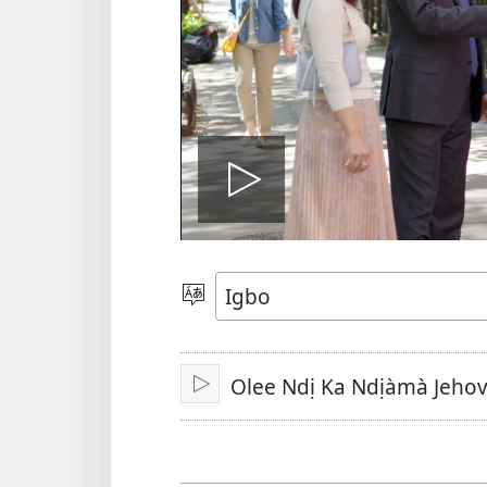
Kpọọ
vidio
Họrọ
Asụsụ
Olee Ndị Ka Ndịàmà Jehov
Kpọwa