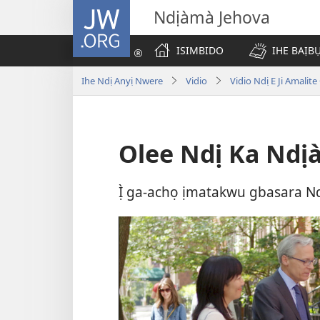
JW.ORG
Ndịàmà Jehova
ISIMBIDO
IHE BAỊB
Ihe Ndị Anyị Nwere
Vidio
Vidio Ndị E Ji Amalit
Olee Ndị Ka Ndị
Ị̀ ga-achọ ịmatakwu gbasara N