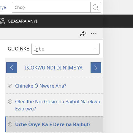
nye
a-
Chọọ
mepere
GBASARA ANYỊ
be
ọ
-
GỤỌ NKE
ọ
ọ
)
ISIOKWU NDỊ DỊ N'IME YA
Laghachi
Gaa
n'Ọzọ
Chineke Ò Nwere Aha?
Olee Ihe Ndị Gosiri na Baịbụl Na-ekwu
Eziokwu?
Uche Ònye Ka E Dere na Baịbụl?