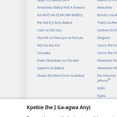
Amaokwu Baịbụl Ndị A Kọwara
Akwụkwọ
KA ANYỊ NA GỊ MỤWA BAỊBỤL
Broshọ na 
Ihe Ndị E Ji Amụ Baịbụl
Traktị na A
Udo na Obi Ụtọ
Isiokwu Dị Ic
Alụmdi na Nwunye na Ezinụlọ
Magazin
Ndị Na-eto Eto
Usoro Ihe O
Ụmụaka
Usoro Ihe 
Inwe Okwukwe na Chineke
Akwụkwọ Ndị
Sayensị na Baịbụl
Akwụkwọ Nt
Akụkọ Ihe Mere Eme na Baịbụl
Ihe Omume T
®
Jehova
Vidio
Egwú
Drama A Na-
Kpebie Ihe Ị Ga-agwa Anyị
Akụkọ Baịbụl