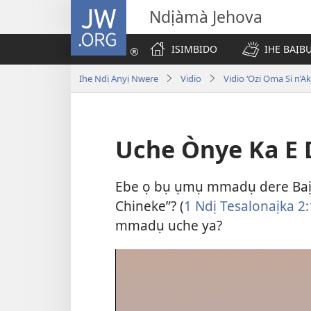
JW.ORG
Ndịàmà Jehova
ISIMBIDO
IHE BAỊB
Ihe Ndị Anyị Nwere
Vidio
Vidio ‘Ozi Ọma Si n’A
Uche Ònye Ka E 
Ebe ọ bụ ụmụ mmadụ dere Baịbụ
Chineke”? (
1 Ndị Tesalonaịka 2
mmadụ uche ya?