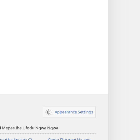
Appearance Settings
esi Mepee Ihe Ụfọdụ Ngwa Ngwa
nyị Ka Anyị na Gị
Chọta Ebe Anyị Na-anọ