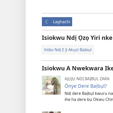
Laghachi
Isiokwu Ndị Ọzọ Yiri nke
Vidio Ndị E Ji Akụzi Baịbụl
Isiokwu A Nwekwara Ike I
AJỤJỤ NDỊ BAỊBỤL ZARA
Ònye Dere Baịbụl?
Ndị dere Baịbụl kwuru na 
ihe ha dere bụ Okwu Chi