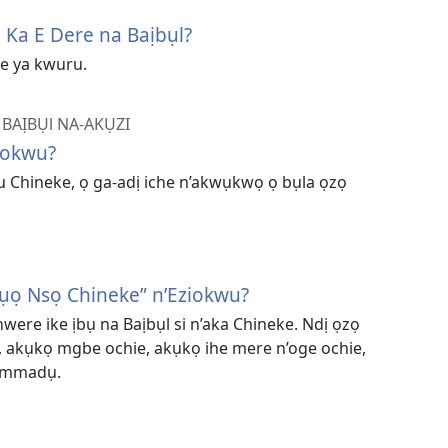
Ka E Dere na Baịbụl?
e ya kwuru.
BAỊBỤl NA-AKỤZI
iokwu?
 Chineke, ọ ga-adị iche n’akwụkwọ ọ bụla ọzọ
mụọ Nsọ Chineke” n’Eziokwu?
ere ike ịbụ na Baịbụl si n’aka Chineke. Ndị ọzọ
o, akụkọ mgbe ochie, akụkọ ihe mere n’oge ochie,
 mmadụ.