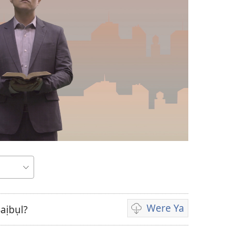
Were Ya
aịbụl?
Họrọ