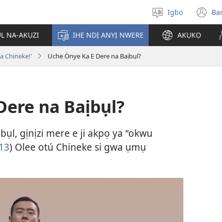
Igbo
Ba
Họrọ
(g
asụsụ
e
ỤL NA-AKỤZI
IHE NDỊ ANYỊ NWERE
AKỤKỌ
gị
e
ka Chineke!’
Uche Ònye Ka E Dere na Baịbụl?
ọz
ị
ga
an
gụ
Dere na Baịbụl?
ya
l, gịnịzi mere e ji akpọ ya “okwu
:13
) Olee otú Chineke si gwa ụmụ