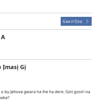
ụdị
vidio
nke
ị
Gaa n'Ọzọ
ga-
ewere
 A
̣masị Gị
ọ bụ Jehova gwara ha ihe ha dere. Gịnị gosiri na
neke?