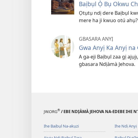
Baịbụl Ọ̀ Bụ Okwu Ch
Ọtụtụ ndị dere Baịbụl kw
mere ha ji kwuo otú ahụ?
GBASARA ANYỊ
Gwa Anyị Ka Anyị na
A ga-eji Baịbụl zaa gị aj
gbasara Ndịàmà Jehova.
®
JW.ORG
/ EBE NDỊÀMÀ JEHOVA NA-EDEBE IHE N
Ihe Baịbụl Na-akụzi
Ihe Ndị Anyị
Ajụjụ Ndị Baịbụl Zara
Baịbụl Dị n’Ị