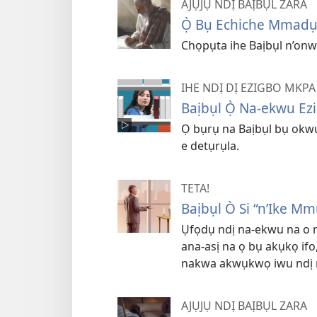
AJỤJỤ NDỊ BAỊBỤL ZARA
Ọ̀ Bụ Echiche Mmadụ 
Chọpụta ihe Baịbụl n’onw
IHE NDỊ DỊ EZIGBO MKPA 
Baịbụl Ọ̀ Na-ekwu Ez
Ọ bụrụ na Baịbụl bụ okwu
e detụrụla.
TETA!
Baịbụl Ò Si “n’Ike M
Ụfọdụ ndị na-ekwu na o nw
ana-asị na ọ bụ akụkọ if
nakwa akwụkwọ iwu ndị
AJỤJỤ NDỊ BAỊBỤL ZARA