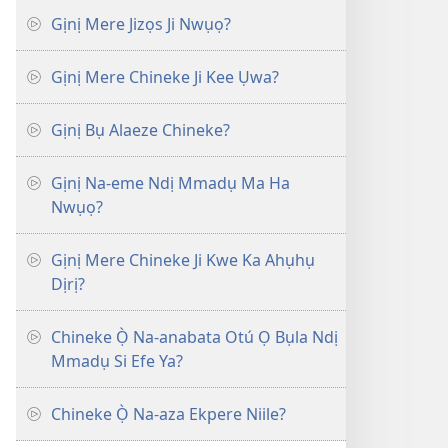
Gịnị Mere Jizọs Ji Nwụọ?
Gịnị Mere Chineke Ji Kee Ụwa?
Gịnị Bụ Alaeze Chineke?
Gịnị Na-eme Ndị Mmadụ Ma Ha
Nwụọ?
Gịnị Mere Chineke Ji Kwe Ka Ahụhụ
Dịrị?
Chineke Ọ̀ Na-anabata Otú Ọ Bụla Ndị
Mmadụ Si Efe Ya?
Chineke Ọ̀ Na-aza Ekpere Niile?