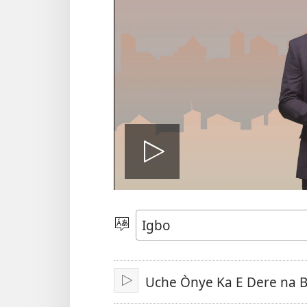
Kpọọ
vidio
Họrọ
Asụsụ
Uche Ònye Ka E Dere na B
Kpọwa