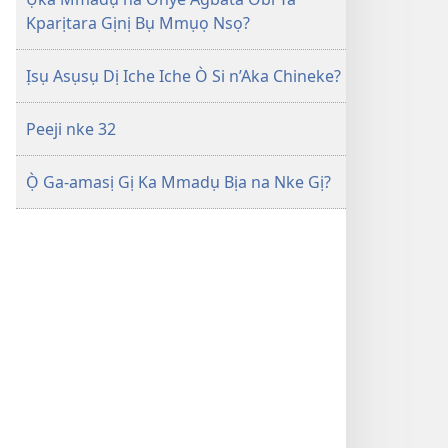
Kparịtara Gịnị Bụ Mmụọ Nsọ?
Ịsụ Asụsụ Dị Iche Iche Ò Si n’Aka Chineke?
Peeji nke 32
Ọ̀ Ga-amasị Gị Ka Mmadụ Bịa na Nke Gị?