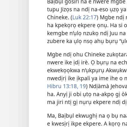
Baịbụl gosiri na e nwere mgbe k
tupu Jizọs na ndị na-eso ụzọ ya 
Chineke. (
Luk 22:17
) Mgbe ndị 
ha kpekọrọ ekpere ọnụ. Ha si 
kemgbe n’ụlọ nzukọ ndị Juu na 
zubere ka ụlọ nsọ ahụ bụrụ “ụlọ
Mgbe ndị ohu Chineke zukọtar
nwere ike ịdị irè. Ọ bụrụ na e
ekwekọọkwa n’ụkpụrụ Akwụkwọ 
nwedịrị ike ịkpali ya ime ihe o
Hibru 13:18, 19
) Ndịàmà Jehova
ha. Anyị ji obi ụtọ na-akpọ gị ò
ma jiri ntị gị nụrụ ekpere ndị d
Ma, Baịbụl ekwughị na ọ bụ na
e kwesịrị ikpe ekpere. A kọrọ 