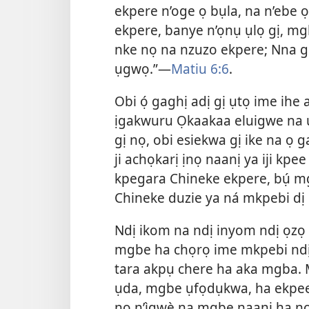
ekpere n’oge ọ bụla, na n’ebe ọ
ekpere, banye n’ọnụ ụlọ gị, mg
nke nọ na nzuzo ekpere; Nna g
ụgwọ.”—
Matiu 6:6
.
Obi ọ́ gaghị adị gị ụtọ ime ihe
ịgakwuru Ọkaakaa eluigwe na 
gị nọ, obi esiekwa gị ike na ọ g
ji achọkarị ịnọ naanị ya iji kpe
kpegara Chineke ekpere, bụ́ m
Chineke duzie ya ná mkpebi d
Ndị ikom na ndị inyom ndị ọzọ
mgbe ha chọrọ ime mkpebi nd
tara akpụ chere ha aka mgba. 
ụda, mgbe ụfọdụkwa, ha ekpee
nọ n’ìgwè na mgbe naanị ha nọ