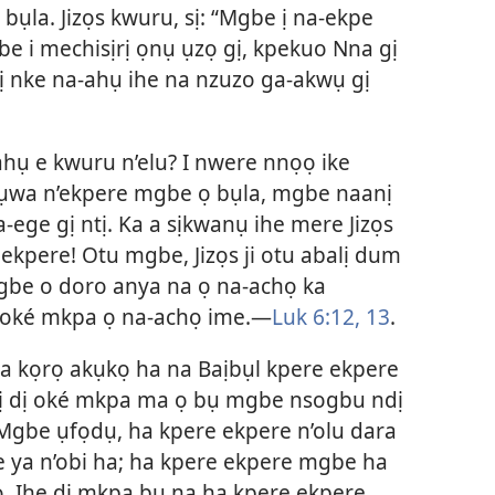
 bụla. Jizọs kwuru, sị: “Mgbe ị na-ekpe
be i mechisịrị ọnụ ụzọ gị, kpekuo Nna gị
ị nke na-ahụ ihe na nzuzo ga-akwụ gị
 ahụ e kwuru n’elu? I nwere nnọọ ike
ụwa n’ekpere mgbe ọ bụla, mgbe naanị
a-ege gị ntị. Ka a sịkwanụ ihe mere Jizọs
e ekpere! Otu mgbe, Jizọs ji otu abalị dum
gbe o doro anya na ọ na-achọ ka
ị oké mkpa ọ na-achọ ime.—
Luk 6:12, 13
.
 a kọrọ akụkọ ha na Baịbụl kpere ekpere
ị dị oké mkpa ma ọ bụ mgbe nsogbu ndị
Mgbe ụfọdụ, ha kpere ekpere n’olu dara
 ya n’obi ha; ha kpere ekpere mgbe ha
. Ihe dị mkpa bụ na ha kpere ekpere.