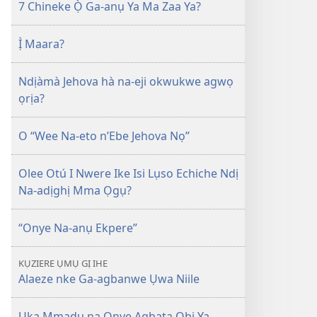
7 Chineke Ọ̀ Ga-anụ Ya Ma Zaa Ya?
Ị̀ Maara?
Ndịàmà Jehova hà na-eji okwukwe agwọ
ọrịa?
O “Wee Na-eto n’Ebe Jehova Nọ”
Olee Otú I Nwere Ike Isi Lụso Echiche Ndị
Na-adịghị Mma Ọgụ?
“Onye Na-anụ Ekpere”
KỤZIERE ỤMỤ GỊ IHE
Alaeze nke Ga-agbanwe Ụwa Niile
Ụka Mmadụ na Onye Agbata Obi Ya