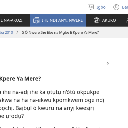
Igbo
Ba
Họrọ
(g
asụsụ
e
ỤL NA-AKỤZI
IHE NDỊ ANYỊ NWERE
AKỤKỌ
gị
e
oba 2010
5 Ò Nwere Ihe Ebe na Mgbe E Kpere Ya Mere?
ọz
ị
ga
an
gụ
ya
 Kpere Ya Mere?
 ihe na-adị ihe ka ọtụtụ n’òtù okpukpe
akwa na ha na-ekwu kpọmkwem oge ndị
ụbọchị. Baịbụl ò kwuru na anyị kwesịrị
be ụfọdụ?