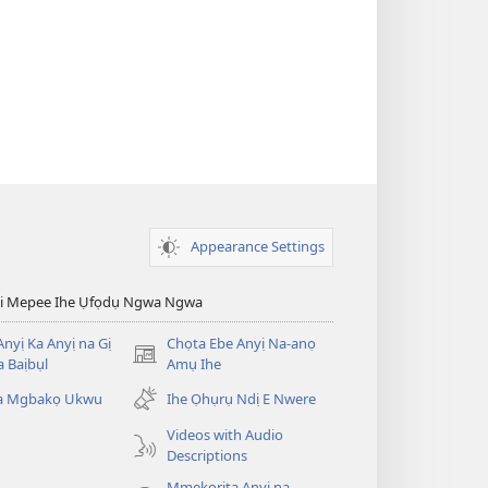
Appearance Settings
esi Mepee Ihe Ụfọdụ Ngwa Ngwa
nyị Ka Anyị na Gị
Chọta Ebe Anyị Na-anọ
(ga-
 Baịbụl
Amụ Ihe
emepere
ta Mgbakọ Ukwu
Ihe Ọhụrụ Ndị E Nwere
gị
ebe
Videos with Audio
ọzọ
Descriptions
ị
Mmekọrịta Anyị na
ga-