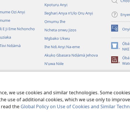
Chọọ
ọzọ
Kpọtụrụ Anyị
ị
ga-
mume Ozi Anyị
Ilegharị Anya n’Ụlọ Ọrụ Anyị
Enye
anọ
Omume
Ọmụmụ Ihe
gụọ
ya)
 E Ji Eme Nchọnchọ
Ony
Ncheta ọnwụ Jizọs
(ga-
emepere
ụziaka
Mgbako Ukwu
gị
Ọ́bá
iivi Ndịàmà
Ihe Ndị Anyị Na-eme
ebe
(ga-
NKE 
ọzọ
emepere
Akụkọ Gbasara Ndịàmà Jehova
Ọ́b
ị
gị
Wat
N’ụwa Niile
ga-
ebe
anọ
ọzọ
gụọ
egere Egere
ị
ya)
ga-
 A Na-egere Egere
anọ
ence, we use cookies and similar technologies. Some cooki
gụọ
ya)
the use of additional cookies, which we use only to improve 
, read the
Global Policy on Use of Cookies and Similar Tech
Copyright
© 2026 Watch Tower Bible and Tract Society of Pennsylvania.
IHE NDỊ Ị NA-AGAGHỊ EME
|
IHE ANYỊ GA-EJI IHE Ị GWARA ANYỊ MEE
|
KPEB