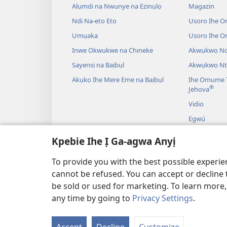
Alụmdi na Nwunye na Ezinụlọ
Magazin
Ndị Na-eto Eto
Usoro Ihe O
Ụmụaka
Usoro Ihe 
Inwe Okwukwe na Chineke
Akwụkwọ Ndị
Sayensị na Baịbụl
Akwụkwọ Nt
Akụkọ Ihe Mere Eme na Baịbụl
Ihe Omume T
®
Jehova
Vidio
Egwú
Drama A Na-
Kpebie Ihe Ị Ga-agwa Anyị
Akụkọ Baịbụl
To provide you with the best possible experi
cannot be refused. You can accept or decline 
be sold or used for marketing. To learn more
any time by going to
Privacy Settings
.
IHE NDỊ Ị GA-EME NA 