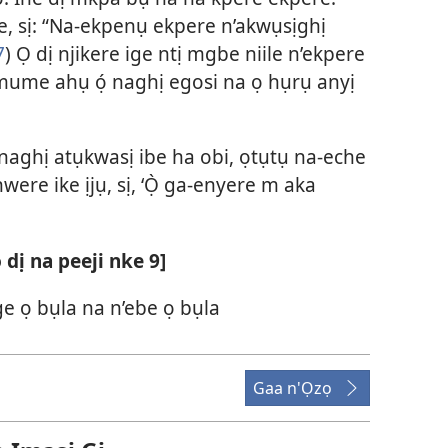
, sị: “Na-ekpenụ ekpere n’akwụsịghị
7
) Ọ dị njikere ige ntị mgbe niile n’ekpere
ume ahụ ọ́ naghị egosi na ọ hụrụ anyị
aghị atụkwasị ibe ha obi, ọtụtụ na-eche
were ike ịjụ, sị, ‘Ọ̀ ga-enyere m aka
dị na peeji nke 9]
ge ọ bụla na n’ebe ọ bụla
Gaa n'Ọzọ