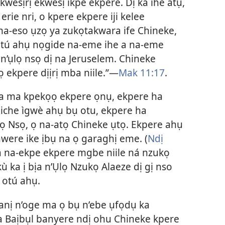
wesịrị ekwesị ikpe ekpere. Dị ka ihe atụ,
erie nri, o kpere ekpere iji kelee
na-eso ụzọ ya zukọtakwara ife Chineke,
otú ahụ nọgide na-eme ihe a na-eme
n’ụlọ nsọ dị na Jeruselem. Chineke
 ekpere dịịrị mba niile.”—
Mak 11:17
.
a ma kpekọọ ekpere ọnụ, ekpere ha
chiche ìgwè ahụ bụ otu, ekpere ha
Nsọ, ọ na-atọ Chineke ụtọ. Ekpere ahụ
 nwere ike ịbụ na ọ garaghị eme. (
Ndị
 na-ekpe ekpere mgbe niile ná nzukọ
kù ka ị bịa n’Ụlọ Nzukọ Alaeze dị gị nso
ị otú ahụ.
anị n’oge ma ọ bụ n’ebe ụfọdụ ka
na Baịbụl banyere ndị ohu Chineke kpere