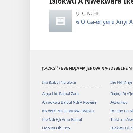
Isiokwu A Nwekwara Ike I
ỤLỌ NCHE
6 Ọ̀ Ga-enyere Anyị 
®
JW.ORG
/ EBE NDỊÀMÀ JEHOVA NA-EDEBE IHE N
Ihe Baịbụl Na-akụzi
Ihe Ndị Anyị
Ajụjụ Ndị Baịbụl Zara
Baịbụl Dị n’Ị
Amaokwu Baịbụl Ndị A Kọwara
Akwụkwọ
KA ANYỊ NA GỊ MỤWA BAỊBỤL
Broshọ na 
Ihe Ndị E Ji Amụ Baịbụl
Traktị na A
Udo na Obi Ụtọ
Isiokwu Dị Ic