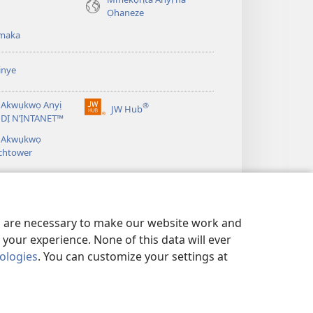
Ọhaneze
anọ
gụọ
maka
ya)
inye
 Akwụkwọ Anyị
®
JW Hub
(ga-
DỊ N’ỊNTANET™
emepere
á Akwụkwọ
gị
chtower
ebe
ọzọ
ị
ga-
anọ
gụọ
es are necessary to make our website work and
ya)
your experience. None of this data will ever
nologies
. You can customize your settings at
IE IHE Ị GA-AGWA ANYỊ