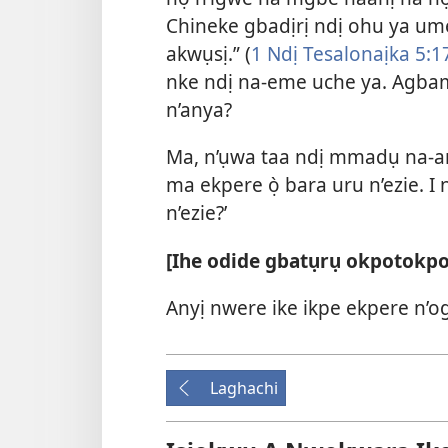
Chineke gbadịrị ndị ohu ya ume
akwụsị.” (
1 Ndị Tesalonaịka 5:1
nke ndị na-eme uche ya. Agbam
n’anya?
Ma, n’ụwa taa ndị mmadụ na-an
ma ekpere ọ̀ bara uru n’ezie. I n
n’ezie?’
[Ihe odide gbatụrụ okpotokpo 
Anyị nwere ike ikpe ekpere n’o
Laghachi