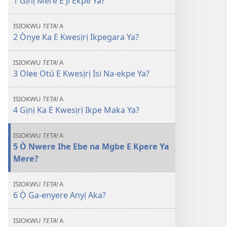
1 Gịnị Mere E Ji Ekpe Ya?
Ọktoba 2010
ISIOKWU
TETA!
A
2 Ònye Ka E Kwesịrị Ikpegara Ya?
ISIOKWU
TETA!
A
3 Olee Otú E Kwesịrị Isi Na-ekpe Ya?
ISIOKWU
TETA!
A
4 Gịnị Ka E Kwesịrị Ikpe Maka Ya?
ISIOKWU
TETA!
A
5 Ò Nwere Ihe Ebe na Mgbe E Kpere Ya
Mere?
ISIOKWU
TETA!
A
6 Ọ̀ Ga-enyere Anyị Aka?
ISIOKWU
TETA!
A