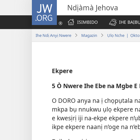
JW.ORG
Ndịàmà Jehova
ISIMBIDO
IHE BAỊB
Ihe Ndị Anyị Nwere
Magazin
Ụlọ Nche | Ọkt
Ekpere
5 Ò Nwere Ihe Ebe na Mgbe E
O DORO anya na ị chọpụtala na
mkpa bụ nnukwu ụlọ ekpere n
e kwesịrị iji na-ekpe ekpere n’
ikpe ekpere naanị n’oge na n’e