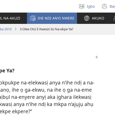
Igbo
Ba
Họrọ
(g
asụsụ
e
ỤL NA-AKỤZI
IHE NDỊ ANYỊ NWERE
AKỤKỌ
gị
e
oba 2010
3 Olee Otú E Kwesịrị Isi Na-ekpe Ya?
ọz
ị
ga
an
gụ
ya
pe Ya?
okpukpe na-elekwasị anya n’ihe ndị a na-
anọ, ihe ọ ga-ekwu, na ihe ọ ga na-eme
bụl na-enyere anyị aka ịghara ilekwasị
ekwasị anya n’ihe ndị ka mkpa n’ajụjụ ahụ
a-ekpe ekpere?”