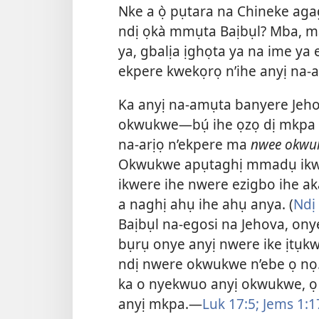
Nke a ọ̀ pụtara na Chineke ag
ndị ọkà mmụta Baịbụl? Mba, m
ya, gbalịa ịghọta ya na ime ya 
ekpere kwekọrọ n’ihe anyị na-
Ka anyị na-amụta banyere Jeh
okwukwe—bụ́ ihe ọzọ dị mkpa n’e
na-arịọ n’ekpere ma
nwee okwu
Okwukwe apụtaghị mmadụ ikwer
ikwere ihe nwere ezigbo ihe a
a naghị ahụ ihe ahụ anya. (
Ndị
Baịbụl na-egosi na Jehova, onye
bụrụ onye anyị nwere ike ịtụkw
ndị nwere okwukwe n’ebe ọ nọ.
ka o nyekwuo anyị okwukwe, ọ 
anyị mkpa.—
Luk 17:5;
Jems 1:1