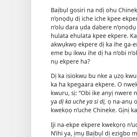
Baịbụl gosiri na ndị ohu Chine
n’ọnọdụ dị iche iche kpee ekpe
n’olu dara ụda dabere n’ọnọdụ 
hulata ehulata kpee ekpere. Kam
akwụkwọ ekpere dị ka ihe ga-en
eme bụ ikwu ihe dị ha n’obi n’
nụ ekpere ha?
Dị ka isiokwu bu nke a ụzọ kwur
ka ha kpegaara ekpere. O nwe
kwuru, sị: “Obi ike anyị nwere 
ya
dị ka uche ya si dị,
ọ na-anụ o
kwekọọ n’uche Chineke. Gịnị ka
Iji na-ekpe ekpere kwekọrọ n’u
N’ihi ya, ịmụ Baịbụl dị ezigbo 