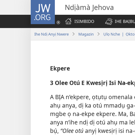
JW.ORG
Ndịàmà Jehova
ISIMBIDO
IHE BAỊB
Ihe Ndị Anyị Nwere
Magazin
Ụlọ Nche | Ọkt
Ekpere
3 Olee Otú E Kwesịrị Isi Na-ek
A BỊA n’ekpere, ọtụtụ omenala 
ahụ anya, dị ka otú mmadụ ga-
mgbe ọ na-ekpe ekpere. Ma, Baị
anya n’ihe ndị dị otú ahụ ma l
bụ́,
“Olee otú
anyị kwesịrị isi n