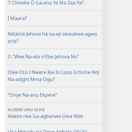
7 Chineke Ọ̀ Ga-anụ Ya Ma Zaa Ya?
Ị̀ Maara?
Ndịàmà Jehova hà na-eji okwukwe agwọ
ọrịa?
O “Wee Na-eto n’Ebe Jehova Nọ”
Olee Otú I Nwere Ike Isi Lụso Echiche Ndị
Na-adịghị Mma Ọgụ?
“Onye Na-anụ Ekpere”
KỤZIERE ỤMỤ GỊ IHE
Alaeze nke Ga-agbanwe Ụwa Niile
Ụka Mmadụ na Onye Agbata Obi Ya