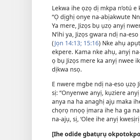
Lekwa ihe ọzọ dị mkpa n’otú e kw
“Ọ dịghị onye na-abịakwute Nna
Ya mere, Jizọs bụ ụzọ anyị nwer
N’ihi ya, Jizọs gwara ndị na-es
(
Jọn 14:13;
15:16
) Nke ahụ apụt
ekpere. Kama nke ahụ, anyị n
ọ bụ Jizọs mere ka anyị nwee i
dịkwa nsọ.
E nwere mgbe ndị na-eso ụzọ Ji
sị: “Onyenwe anyị, kụziere anyị 
anya na ha anaghị ajụ maka ihe
chọrọ nnọọ ịmara ihe ha ga na
na-ajụ, sị, ‘Olee ihe anyị kwesị
[Ihe odide gbatụrụ okpotokpo 