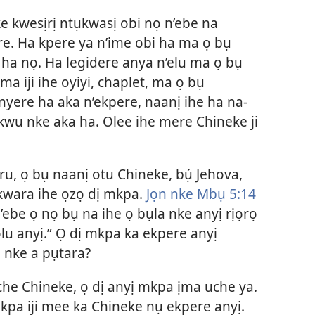
ke kwesịrị ntụkwasị obi nọ n’ebe na
re. Ha kpere ya n’ime obi ha ma ọ bụ
ha nọ. Ha legidere anya n’elu ma ọ bụ
a iji ihe oyiyi, chaplet, ma ọ bụ
yere ha aka n’ekpere, naanị ihe ha na-
okwu nke aka ha. Olee ihe mere Chineke ji
u, ọ bụ naanị otu Chineke, bụ́ Jehova,
kwara ihe ọzọ dị mkpa.
Jọn nke Mbụ 5:14
n’ebe ọ nọ bụ na ihe ọ bụla nke anyị rịọrọ
lu anyị.” Ọ dị mkpa ka ekpere anyị
 nke a pụtara?
che Chineke, ọ dị anyị mkpa ịma uche ya.
mkpa iji mee ka Chineke nụ ekpere anyị.