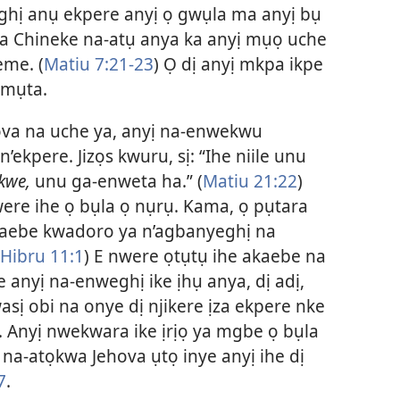
aghị anụ ekpere anyị ọ gwụla ma anyị bụ
a Chineke na-atụ anya ka anyị mụọ uche
eme. (
Matiu 7:21-23
) Ọ dị anyị mkpa ikpe
amụta.
ova na uche ya, anyị na-enwekwu
kpere. Jizọs kwuru, sị: “Ihe niile unu
kwe,
unu ga-enweta ha.” (
Matiu 21:22
)
e ihe ọ bụla ọ nụrụ. Kama, ọ pụtara
kaebe kwadoro ya n’agbanyeghị na
 Hibru 11:1
) E nwere ọtụtụ ihe akaebe na
 anyị na-enweghị ike ịhụ anya, dị adị,
asị obi na onye dị njikere ịza ekpere nke
 Anyị nwekwara ike ịrịọ ya mgbe ọ bụla
na-atọkwa Jehova ụtọ inye anyị ihe dị
7
.