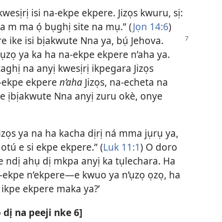
esịrị isi na-ekpe ekpere. Jizọs kwuru, sị:
 m ma ọ́ bụghị site na mụ.” (
Jọn 14:6
)
e ike isi bịakwute
Nna ya, bụ́ Jehova.
o ụzọ ya ka ha na-ekpe ekpere n’aha ya.
aghị na anyị kwesịrị ikpegara Jizọs
a-ekpe ekpere
n’aha
Jizọs, na-echeta na
ke ịbịakwute Nna anyị zuru okè, onye
zọs ya na ha kacha dịrị ná mma jụrụ ya,
otú e si ekpe ekpere.” (
Luk 11:1
) O doro
 ndị ahụ dị mkpa anyị ka tụlechara. Ha
-ekpe n’ekpere—e kwuo ya n’ụzọ ọzọ, ha
rị ikpe ekpere maka ya?’
dị na peeji nke 6]