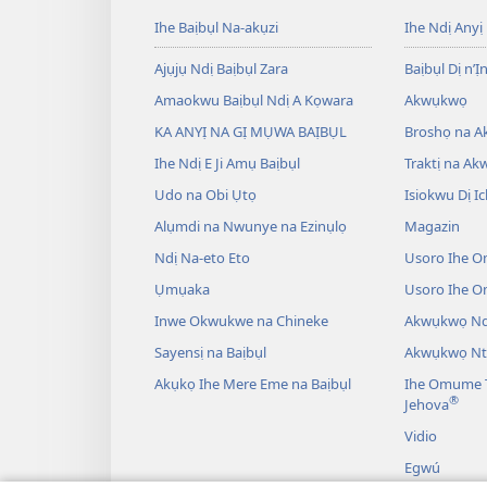
Ihe Baịbụl Na-akụzi
Ihe Ndị Anyị
Ajụjụ Ndị Baịbụl Zara
Baịbụl Dị n’Ị
Amaokwu Baịbụl Ndị A Kọwara
Akwụkwọ
KA ANYỊ NA GỊ MỤWA BAỊBỤL
Broshọ na 
Ihe Ndị E Ji Amụ Baịbụl
Traktị na A
Udo na Obi Ụtọ
Isiokwu Dị Ic
Alụmdi na Nwunye na Ezinụlọ
Magazin
Ndị Na-eto Eto
Usoro Ihe O
Ụmụaka
Usoro Ihe 
Inwe Okwukwe na Chineke
Akwụkwọ Ndị
Sayensị na Baịbụl
Akwụkwọ Nt
Akụkọ Ihe Mere Eme na Baịbụl
Ihe Omume T
®
Jehova
Vidio
Egwú