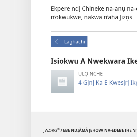
Ekpere ndị Chineke na-anụ na-
n’okwukwe, nakwa n’aha Jizọs
Laghachi
Isiokwu A Nwekwara Ike I
ỤLỌ NCHE
4 Gịnị Ka E Kwesịrị I
®
JW.ORG
/ EBE NDỊÀMÀ JEHOVA NA-EDEBE IHE N