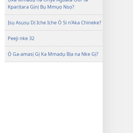
Kparịtara Gịnị Bụ Mmụọ Nsọ?
Ịsụ Asụsụ Dị Iche Iche Ò Si n’Aka Chineke?
Peeji nke 32
Ọ̀ Ga-amasị Gị Ka Mmadụ Bịa na Nke Gị?