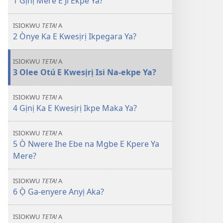
1 Gịnị Mere E Ji Ekpe Ya?
Ọktoba 2010
ISIOKWU
TETA!
A
2 Ònye Ka E Kwesịrị Ikpegara Ya?
ISIOKWU
TETA!
A
3 Olee Otú E Kwesịrị Isi Na-ekpe Ya?
ISIOKWU
TETA!
A
4 Gịnị Ka E Kwesịrị Ikpe Maka Ya?
ISIOKWU
TETA!
A
5 Ò Nwere Ihe Ebe na Mgbe E Kpere Ya
Mere?
ISIOKWU
TETA!
A
6 Ọ̀ Ga-enyere Anyị Aka?
ISIOKWU
TETA!
A