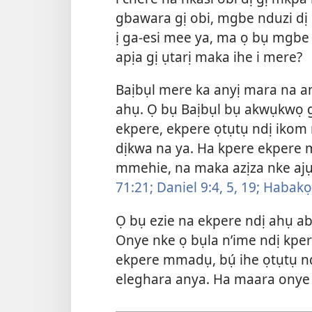
gbawara gị obi, mgbe nduzi dị 
ị ga-esi mee ya, ma ọ bụ mgbe 
apịa gị ụtarị maka ihe i mere?
Baịbụl mere ka anyị mara na an
ahụ. Ọ bụ Baịbụl bụ akwụkwọ g
ekpere, ekpere ọtụtụ ndị ikom 
dịkwa na ya. Ha kpere ekpere 
mmehie, na maka azịza nke ajụj
71:21;
Daniel 9:4, 5,
19;
Habakọk
Ọ bụ ezie na ekpere ndị ahụ abụ
Onye nke ọ bụla n’ime ndị kpe
ekpere mmadụ, bụ́ ihe ọtụtụ n
eleghara anya. Ha maara onye 