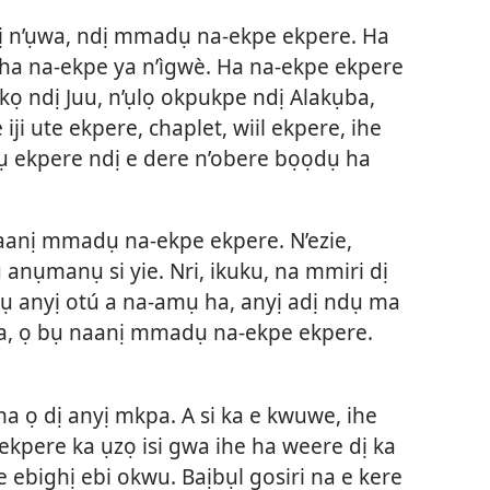
ị n’ụwa, ndị mmadụ na-ekpe ekpere. Ha
ha na-ekpe ya n’ìgwè. Ha na-ekpe ekpere
ukọ ndị Juu, n’ụlọ okpukpe ndị Alakụba,
iji ute ekpere, chaplet, wiil ekpere, ihe
ụ ekpere ndị e dere n’obere bọọdụ ha
 naanị mmadụ na-ekpe ekpere. N’ezie,
anụmanụ si yie. Nri, ikuku, na mmiri dị
ụ anyị otú a na-amụ ha, anyị adị ndụ ma
a, ọ bụ naanị mmadụ na-ekpe ekpere.
a ọ dị anyị mkpa. A si ka e kwuwe, ihe
kpere ka ụzọ isi gwa ihe ha weere dị ka
 ebighị ebi okwu. Baịbụl gosiri na e kere