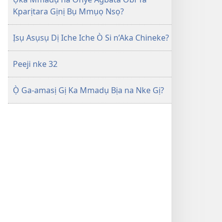
Kparịtara Gịnị Bụ Mmụọ Nsọ?
Ịsụ Asụsụ Dị Iche Iche Ò Si n’Aka Chineke?
Peeji nke 32
Ọ̀ Ga-amasị Gị Ka Mmadụ Bịa na Nke Gị?