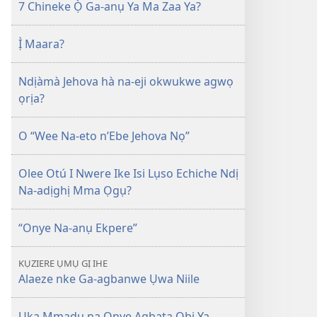
7 Chineke Ọ̀ Ga-anụ Ya Ma Zaa Ya?
Ị̀ Maara?
Ndịàmà Jehova hà na-eji okwukwe agwọ
ọrịa?
O “Wee Na-eto n’Ebe Jehova Nọ”
Olee Otú I Nwere Ike Isi Lụso Echiche Ndị
Na-adịghị Mma Ọgụ?
“Onye Na-anụ Ekpere”
KỤZIERE ỤMỤ GỊ IHE
Alaeze nke Ga-agbanwe Ụwa Niile
Ụka Mmadụ na Onye Agbata Obi Ya