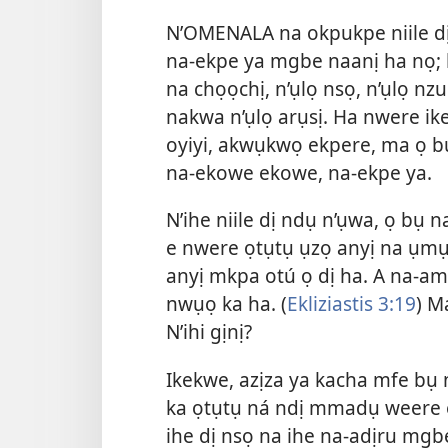
N’OMENALA na okpukpe niile d
na-ekpe ya mgbe naanị ha nọ; 
na chọọchị, n’ụlọ nsọ, n’ụlọ nz
nakwa n’ụlọ arụsị. Ha nwere ike 
oyiyi, akwụkwọ ekpere, ma ọ b
na-ekowe ekowe, na-ekpe ya.
N’ihe niile dị ndụ n’ụwa, ọ bụ
e nwere ọtụtụ ụzọ anyị na ụmụ 
anyị mkpa otú ọ dị ha. A na-am
nwụọ ka ha. (
Ekliziastis 3:19
) M
N’ihi gịnị?
Ikekwe, azịza ya kacha mfe bụ n
ka ọtụtụ ná ndị mmadụ weere e
ihe dị nsọ na ihe na-adịru mgbe