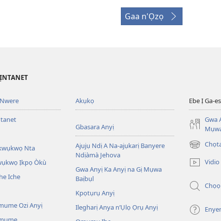
Gaa n'Ọzọ
’ỊNTANET
 Nwere
Akụkọ
Ebe Ị Ga-
ntanet
Gwa A
Gbasara Anyị
Mụwa
Chọ
Ajụjụ Ndị A Na-ajụkarị Banyere
Akwụkwọ Nta
(ga-
Ndịàmà Jehova
emepere
Vidio
kwụkwọ Ịkpọ Òkù
gị
Gwa Anyị Ka Anyị na Gị Mụwa
he Iche
ebe
Baịbụl
Chọọ
ọzọ
Kpọtụrụ Anyị
ị
ga-
mume Ozi Anyị
Ilegharị Anya n’Ụlọ Ọrụ Anyị
Enye
anọ
Omume