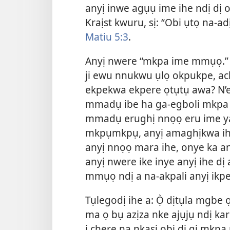
anyị inwe agụụ ime ihe ndị dị o
Kraịst kwuru, sị: “Obi ụtọ na
Matiu 5:3
.
Anyị nwere “mkpa ime mmụọ.” 
ji ewu nnukwu ụlọ okpukpe, ach
ekpekwa ekpere ọtụtụ awa? N’
mmadụ ibe ha ga-egboli mkpa 
mmadụ erughị nnọọ eru ime ya?
mkpụmkpụ, anyị amaghịkwa ihe
anyị nnọọ mara ihe, onye ka an
anyị nwere ike inye anyị ihe d
mmụọ ndị a na-akpali anyị ikp
Tụlegodị ihe a: Ọ̀ dịtụla mgbe
ma ọ bụ azịza nke ajụjụ ndị ka
i chere na nkasi obi dị gị mkpa