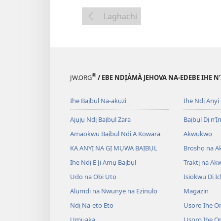
Laghachi
®
JW.ORG
/ EBE NDỊÀMÀ JEHOVA NA-EDEBE IHE N
Ihe Baịbụl Na-akụzi
Ihe Ndị Anyị
Ajụjụ Ndị Baịbụl Zara
Baịbụl Dị n’Ị
Amaokwu Baịbụl Ndị A Kọwara
Akwụkwọ
KA ANYỊ NA GỊ MỤWA BAỊBỤL
Broshọ na 
Ihe Ndị E Ji Amụ Baịbụl
Traktị na A
Udo na Obi Ụtọ
Isiokwu Dị Ic
Alụmdi na Nwunye na Ezinụlọ
Magazin
Ndị Na-eto Eto
Usoro Ihe O
Ụmụaka
Usoro Ihe 