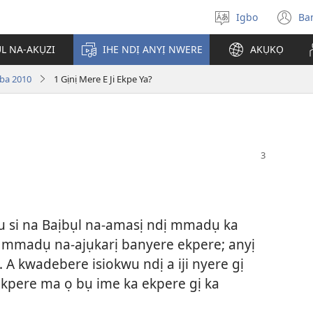
Igbo
Ba
Họrọ
(g
asụsụ
e
ỤL NA-AKỤZI
IHE NDỊ ANYỊ NWERE
AKỤKỌ
gị
e
oba 2010
1 Gịnị Mere E Ji Ekpe Ya?
ọz
ị
ga
an
gụ
ya
u si na Baịbụl na-amasị ndị mmadụ ka
dị mmadụ na-ajụkarị banyere ekpere; anyị
 A kwadebere isiokwu ndị a iji nyere gị
ekpere ma ọ bụ ime ka ekpere gị ka