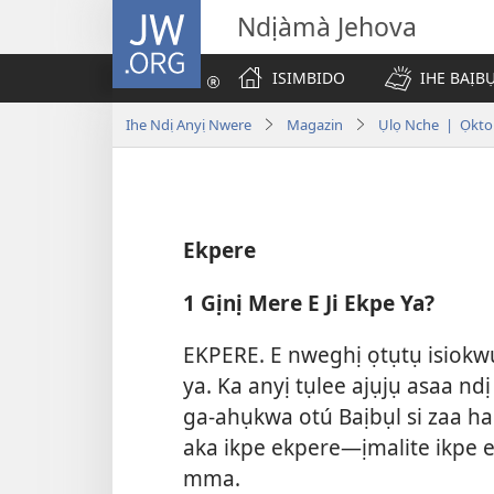
JW.ORG
Ndịàmà Jehova
ISIMBIDO
IHE BAỊB
Ihe Ndị Anyị Nwere
Magazin
Ụlọ Nche | Ọkt
Ekpere
1 Gịnị Mere E Ji Ekpe Ya?
EKPERE. E nweghị ọtụtụ isiokw
ya. Ka anyị tụlee ajụjụ asaa n
ga-ahụkwa otú Baịbụl si zaa ha.
aka ikpe ekpere—ịmalite ikpe 
mma.