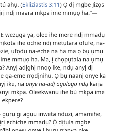
tú ahụ. (
Ekliziastis 3:11
) Ọ dị mgbe Jizọs
-adịrị ndị maara mkpa ime mmụọ ha.”—
E wezụga ya, olee ihe mere ndị mmadụ
ịkọta ihe ochie ndị metụtara ofufe, na-
ezie, ụfọdụ na-eche na ha ma ọ bụ ụmụ
ime mmụọ ha. Ma, ị̀ chọpụtala na ụmụ
 Anyị adịghị nnọọ ike, ndụ anyị dị
 ga-eme n’ọdịnihu. Ọ bụ naanị onye ka
yị ike, na
onye na-adị ogologo ndụ
karịa
ị anyị mkpa. Oleekwanụ ihe bụ́ mkpa ime
e ekpere?
 ọ gụrụ gị agụụ inweta nduzi, amamihe,
rịrị echiche mmadụ? Ọ̀ dịtụla mgbe
 n’ihi ọnwụ onye ị hụrụ n’anya nke