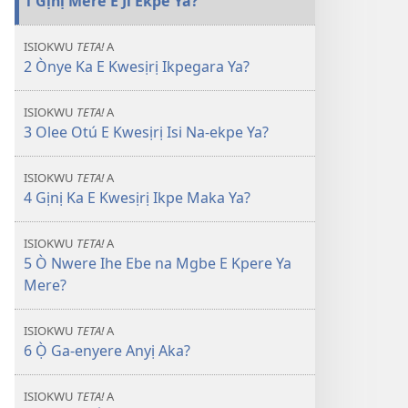
1 Gịnị Mere E Ji Ekpe Ya?
Ọktoba 2010
ISIOKWU
TETA!
A
2 Ònye Ka E Kwesịrị Ikpegara Ya?
ISIOKWU
TETA!
A
3 Olee Otú E Kwesịrị Isi Na-ekpe Ya?
ISIOKWU
TETA!
A
4 Gịnị Ka E Kwesịrị Ikpe Maka Ya?
ISIOKWU
TETA!
A
5 Ò Nwere Ihe Ebe na Mgbe E Kpere Ya
Mere?
ISIOKWU
TETA!
A
6 Ọ̀ Ga-enyere Anyị Aka?
ISIOKWU
TETA!
A