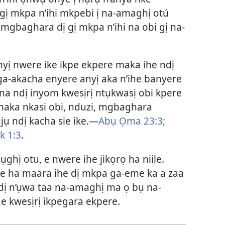
gị mkpa n’ihi mkpebi ị na-amaghị otú
mgbaghara dị gị mkpa n’ihi na obi gị na-
yị nwere ike ikpe ekpere maka ihe ndị
a-akacha enyere anyị aka n’ihe banyere
na ndị inyom kwesịrị ntụkwasị obi kpere
maka nkasi obi, nduzi, mgbaghara
ụ ndị kacha sie ike.—
Abụ Ọma 23:3;
 1:3
.
ghị otu, e nwere ihe jikọrọ ha niile.
re ha maara ihe dị mkpa ga-eme ka a zaa
dị n’ụwa taa na-amaghị ma ọ bụ na-
e kwesịrị ikpegara ekpere.