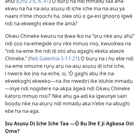
ahụ! (
Ọrụ 2:5, 6,
41
) Ọ bụrụ na ndị mmadụ taa ana-
ekwu na ha na-asụ asụsụ dị iche iche ma na-asụ ya
naanị n’ime chọọchị ha, olee otú ọ ga-esi ghọọrọ ìgwè
ndị na-ekweghị ekwe ihe àmà?
Okwu Chineke kwuru na ịkwa iko na “ọrụ nke anụ ahụ́”
ndị ọzọ na-emegide ọrụ nke mmụọ nsọ, kwuokwa na
“ndị na-eme ihe ndị dị otú ahụ agaghị eketa alaeze
Chineke.” (
Ndị Galeshia 5:17-21
) Ọ bụrụ na ị hụ ebe ndị
na-eme omume rụrụ arụ na-asụ asụsụ dị iche iche,
i nwere ike ịnọ na-eche, sị, ‘Ọ́ gaghị abụ ihe na-
ekwekọghị ekwekọ—na ihe nwedịrị ike iduhie mmadụ
—inye ndị nọgidere na-akpa àgwà ndị Okwu Chineke
katọrọ mmụọ nsọ?’ Nke ahụ ga-adị ka igwunye saịn
bọọdụ nke na-atụrụ ndị mmadụ aka n’ebe na-abụghị
ebe ha na-aga.
Ịsụ Asụsụ Dị Iche Iche Taa —Ọ̀ Bụ Ihe E Ji Agbasa Ozi
Ọma?