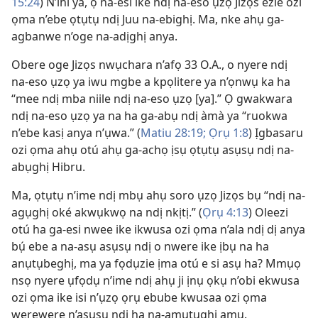
15:24
) N’ihi ya, ọ na-esi ike ndị na-eso ụzọ Jizọs ezie ozi
ọma n’ebe ọtụtụ ndị Juu na-ebighị. Ma, nke ahụ ga-
agbanwe n’oge na-adịghị anya.
Obere oge Jizọs nwụchara n’afọ 33 O.A., o nyere ndị
na-eso ụzọ ya iwu mgbe a kpọlitere ya n’ọnwụ ka ha
“mee ndị mba niile ndị na-eso ụzọ [ya].” Ọ gwakwara
ndị na-eso ụzọ ya na ha ga-abụ ndị àmà ya “ruokwa
n’ebe kasị anya n’ụwa.” (
Matiu 28:19;
Ọrụ 1:8
) Ịgbasaru
ozi ọma ahụ otú ahụ ga-achọ ịsụ ọtụtụ asụsụ ndị na-
abụghị Hibru.
Ma, ọtụtụ n’ime ndị mbụ ahụ soro ụzọ Jizọs bụ “ndị na-
agụghị oké akwụkwọ na ndị nkịtị.” (
Ọrụ 4:13
) Oleezi
otú ha ga-esi nwee ike ikwusa ozi ọma n’ala ndị dị anya
bụ́ ebe a na-asụ asụsụ ndị o nwere ike ịbụ na ha
anụtụbeghị, ma ya fọdụzie ịma otú e si asụ ha? Mmụọ
nsọ nyere ụfọdụ n’ime ndị ahụ ji ịnụ ọkụ n’obi ekwusa
ozi ọma ike isi n’ụzọ ọrụ ebube kwusaa ozi ọma
werewere n’asụsụ ndị ha na-amụtụghị amụ.