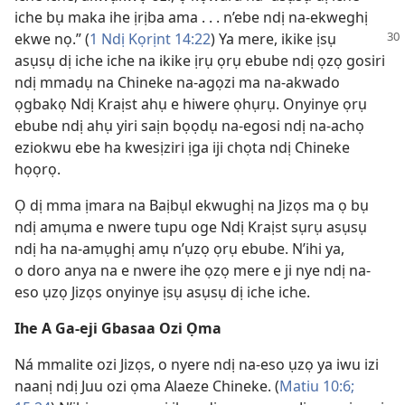
iche bụ maka ihe ịrịba ama . . . n’ebe ndị na-ekweghị
ekwe nọ.”
(
1 Ndị Kọrịnt 14:22
) Ya mere, ikike ịsụ
asụsụ dị iche iche na ikike ịrụ ọrụ ebube ndị ọzọ gosiri
ndị mmadụ na Chineke na-agọzi ma na-akwado
ọgbakọ Ndị Kraịst ahụ e hiwere ọhụrụ. Onyinye ọrụ
ebube ndị ahụ yiri saịn bọọdụ na-egosi ndị na-achọ
eziokwu ebe ha kwesịziri ịga iji chọta ndị Chineke
họọrọ.
Ọ dị mma ịmara na Baịbụl ekwughị na Jizọs ma ọ bụ
ndị amụma e nwere tupu oge Ndị Kraịst sụrụ asụsụ
ndị ha na-amụghị amụ n’ụzọ ọrụ ebube. N’ihi ya,
o doro anya na e nwere ihe ọzọ mere e ji nye ndị na-
eso ụzọ Jizọs onyinye ịsụ asụsụ dị iche iche.
Ihe A Ga-eji Gbasaa Ozi Ọma
Ná mmalite ozi Jizọs, o nyere ndị na-eso ụzọ ya iwu izi
naanị ndị Juu ozi ọma Alaeze Chineke. (
Matiu 10:6;