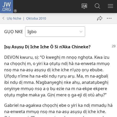
JW.ORG
Banye
(ga-
Gbanwee
Chọọ
ME
emepere
asụsụ
Ihe
YA
Ụlọ Nche | Ọktoba 2010
gị
na
ebe
JW.ORG
GỤỌ NKE
ọzọ
ị
Ịsụ Asụsụ Dị Iche Iche Ò Si n’Aka Chineke?
ga-
anọ
DEVON kwuru, sị: “O kweghị m nnọọ nghọta. Kwa izu
gụọ
na chọọchị m, o yiri ka ọtụtụ ndị hà na-enweta mmụọ
ya)
nsọ ma na-asụ asụsụ dị iche iche n’ụzọ ọrụ ebube.
Ụfọdụ n’ime ha na-ebi ndụ rụrụ arụ. Ma, m na-agbalị
ibi ndụ dị mma. N’agbanyeghị nke ahụ, anatatụbeghị
onyinye mmụọ nsọ a ọ bụ ezie na m na-ekpe ekpere
ọtụtụ mgbe maka ya. Gịnị mere ọ ga-eji dị otú ahụ?”
Gabriel na-agakwa chọọchị ebe o yiri ka ndị mmadụ hà
na-enweta mmụọ nsọ ma na-asụ asụsụ dị iche iche.