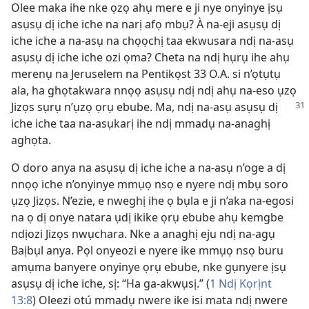
Olee maka ihe nke ọzọ ahụ mere e ji nye onyinye ịsụ
asụsụ dị iche iche na narị afọ mbụ? À na-eji asụsụ dị
iche iche a na-asụ na chọọchị taa ekwusara ndị na-asụ
asụsụ dị iche iche ozi ọma? Cheta na ndị hụrụ ihe ahụ
merenụ na Jeruselem na Pentikọst 33 O.A. si n’ọtụtụ
ala, ha ghọtakwara nnọọ asụsụ ndị ndị ahụ na-eso ụzọ
Jizọs sụrụ n’ụzọ ọrụ ebube.
Ma, ndị na-asụ asụsụ dị
iche iche taa na-asụkarị ihe ndị mmadụ na-anaghị
aghọta.
O doro anya na asụsụ dị iche iche a na-asụ n’oge a dị
nnọọ iche n’onyinye mmụọ nsọ e nyere ndị mbụ soro
ụzọ Jizọs. N’ezie, e nweghị ihe ọ bụla e ji n’aka na-egosi
na ọ dị onye natara ụdị ikike ọrụ ebube ahụ kemgbe
ndịozi Jizọs nwụchara. Nke a anaghị eju ndị na-agụ
Baịbụl anya. Pọl onyeozi e nyere ike mmụọ nsọ buru
amụma banyere onyinye ọrụ ebube, nke gụnyere ịsụ
asụsụ dị iche iche, sị: “Ha ga-akwụsị.” (
1 Ndị Kọrịnt
13:8
) Oleezi otú mmadụ nwere ike isi mata ndị nwere