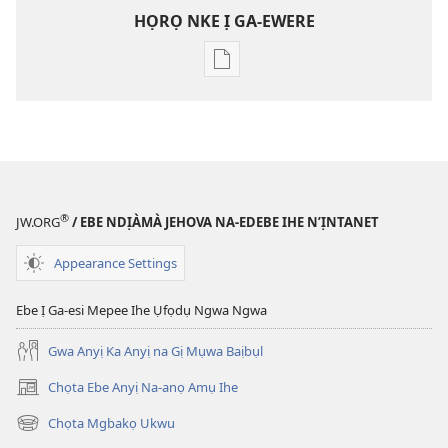
HỌRỌ NKE Ị GA-EWERE
Họrọ
ụdị
nke
ị
ga-
ewere
ỤLỌ
®
JW.ORG
/ EBE NDỊÀMÀ JEHOVA NA-EDEBE IHE N’ỊNTANET
NCHE
Ọktoba 2010
Appearance Settings
Ebe Ị Ga-esi Mepee Ihe Ụfọdụ Ngwa Ngwa
Gwa Anyị Ka Anyị na Gị Mụwa Baịbụl
Chọta Ebe Anyị Na-anọ Amụ Ihe
(ga-
emepere
Chọta Mgbakọ Ukwu
(ga-
gị