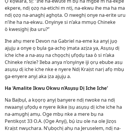
Ọ kọwara, sị: “Ihe na-ewute m bụ na mgbe m na-ekpe
ekpere, ndị ọzọ na-etichi m ntị, na-ekwu ihe ma ha ma
ndị ọzọ na-anaghị aghọta. O nweghị onye na-erite uru
n’ihe ha na-ekwu. Onyinye si n’aka mmụọ Chineke
ò kwesịghị ịba uru?”
Ihe ahụ mere Devon na Gabriel na-eme ka anyị jụọ
ajụjụ a onye ọ bụla ga-achọ ịmata azịza ya, Asụsụ dị
iche iche a na-asụ na chọọchị ụfọdụ taa ò si n’aka
Chineke n’ezie? Ileba anya n’onyinye iji ọrụ ebube asụ
asụsụ dị iche iche nke e nyere Ndị Kraịst narị afọ mbụ
ga-enyere anyị aka ịza ajụjụ a.
Ha ‘Amalite Ikwu Okwu n’Asụsụ Dị Iche Iche’
Na Baịbụl, a kọọrọ anyị banyere ndị nwoke na ndị
nwaanyị ụfọdụ e nyere ikike ịsụ asụsụ dị iche iche ha
na-amụghị amụ. Oge mbụ nke a mere bụ na
Pentikọst 33 O.A. (Oge Anyị), bụ́ izu ole na ole Jizọs
Kraịst nwụchara. N’ụbọchị ahụ na Jeruselem, ndị na-