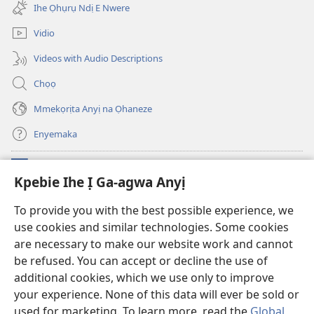
emepere
ebe
Ihe Ọhụrụ Ndị E Nwere
gị
ọzọ
ebe
ị
Vidio
ọzọ
ga-
ị
anọ
Videos with Audio Descriptions
ga-
gụọ
anọ
ya)
Chọọ
gụọ
ya)
Mmekọrịta Anyị na Ọhaneze
Enyemaka
Onyinye
(ga-
Kpebie Ihe Ị Ga-agwa Anyị
emepere
gị
Ọ́bá Akwụkwọ Anyị NKE DỊ N’ỊNTANET™
To provide you with the best possible experience, we
(ga-
ebe
use cookies and similar technologies. Some cookies
emepere
ọzọ
®
JW Hub
gị
ị
are necessary to make our website work and cannot
(ga-
ebe
ga-
emepere
be refused. You can accept or decline the use of
ọzọ
anọ
Ọ́bá Akwụkwọ Watchtower
gị
additional cookies, which we use only to improve
ị
gụọ
ebe
your experience. None of this data will ever be sold or
ga-
ya)
ọzọ
anọ
used for marketing. To learn more, read the
Global
ị