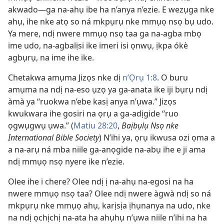
akwado—ga na-ahụ ibe ha n’anya n’ezie. E wezụga nke
ahụ, ihe nke atọ so ná mkpụrụ nke mmụọ nsọ bụ udo.
Ya mere, ndị nwere mmụọ nsọ taa ga na-agba mbọ
ime udo, na-agbalịsi ike imeri isi ọnwụ, ịkpa ókè
agbụrụ, na ime ihe ike.
Chetakwa amụma Jizọs nke dị
n’Ọrụ 1:8
. O buru
amụma na ndị na-eso ụzọ ya ga-anata ike iji bụrụ ndị
àmà ya “ruokwa n’ebe kasị anya n’ụwa.” Jizọs
kwukwara ihe gosiri na ọrụ a ga-adịgide “ruo
ọgwụgwụ ụwa.” (
Matiu 28:20
,
Baịbụlụ Nsọ nke
International Bible Society
) N’ihi ya, ọrụ ikwusa ozi ọma a
a na-arụ ná mba niile ga-anọgide na-abụ ihe e ji ama
ndị mmụọ nsọ nyere ike n’ezie.
Olee ihe i chere? Olee ndị ị na-ahụ na-egosi na ha
nwere mmụọ nsọ taa? Olee ndị nwere àgwà ndị so ná
mkpụrụ nke mmụọ ahụ, karịsịa ịhụnanya na udo, nke
na ndị ọchịchị na-ata ha ahụhụ n’ụwa niile n’ihi na ha