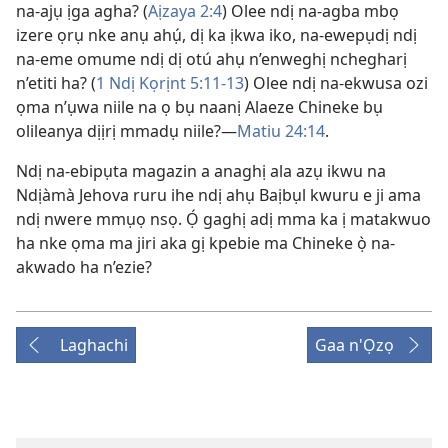
na-ajụ ịga agha? (
Aịzaya 2:4
) Olee ndị na-agba mbọ
izere ọrụ nke anụ ahụ́, dị ka ịkwa iko, na-ewepụdị ndị
na-eme omume ndị dị otú ahụ n’enweghị nchegharị
n’etiti ha? (
1 Ndị Kọrịnt 5:11-13
) Olee ndị na-ekwusa ozi
ọma n’ụwa niile na ọ bụ naanị Alaeze Chineke bụ
olileanya dịịrị mmadụ niile?—
Matiu 24:14
.
Ndị na-ebipụta magazin a anaghị ala azụ ikwu na
Ndịàmà Jehova ruru ihe ndị ahụ Baịbụl kwuru e ji ama
ndị nwere mmụọ nsọ. Ọ́ gaghị adị mma ka ị matakwuo
ha nke ọma ma jiri aka gị kpebie ma Chineke ọ̀ na-
akwado ha n’ezie?
Laghachi
Gaa n'Ọzọ