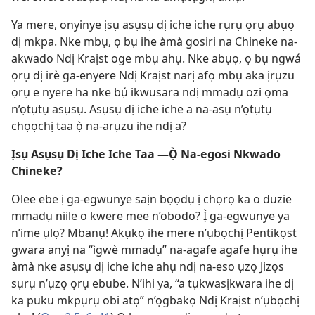
Ya mere, onyinye ịsụ asụsụ dị iche iche rụrụ ọrụ abụọ
dị mkpa. Nke mbụ, ọ bụ ihe àmà gosiri na Chineke na-
akwado Ndị Kraịst oge mbụ ahụ. Nke abụọ, ọ bụ ngwá
ọrụ dị irè ga-enyere Ndị Kraịst narị afọ mbụ aka ịrụzu
ọrụ e nyere ha nke bụ́ ikwusara ndị mmadụ ozi ọma
n’ọtụtụ asụsụ. Asụsụ dị iche iche a na-asụ n’ọtụtụ
chọọchị taa ọ̀ na-arụzu ihe ndị a?
Ịsụ Asụsụ Dị Iche Iche Taa —Ọ̀ Na-egosi Nkwado
Chineke?
Olee ebe ị ga-egwunye saịn bọọdụ ị chọrọ ka o duzie
mmadụ niile o kwere mee n’obodo? Ị̀ ga-egwunye ya
n’ime ụlọ? Mbanụ! Akụkọ ihe mere n’ụbọchị Pentikọst
gwara anyị na “ìgwè mmadụ” na-agafe agafe hụrụ ihe
àmà nke asụsụ dị iche iche ahụ ndị na-eso ụzọ Jizọs
sụrụ n’ụzọ ọrụ ebube. N’ihi ya, “a tụkwasịkwara ihe dị
ka puku mkpụrụ obi atọ” n’ọgbakọ Ndị Kraịst n’ụbọchị