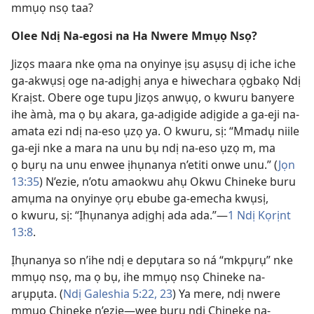
mmụọ nsọ taa?
Olee Ndị Na-egosi na Ha Nwere Mmụọ Nsọ?
Jizọs maara nke ọma na onyinye ịsụ asụsụ dị iche iche
ga-akwụsị oge na-adịghị anya e hiwechara ọgbakọ Ndị
Kraịst. Obere oge tupu Jizọs anwụọ, o kwuru banyere
ihe àmà, ma ọ bụ akara, ga-adịgide adịgide a ga-eji na-
amata ezi ndị na-eso ụzọ ya. O kwuru, sị: “Mmadụ niile
ga-eji nke a mara na unu bụ ndị na-eso ụzọ m, ma
ọ bụrụ na unu enwee ịhụnanya n’etiti onwe unu.” (
Jọn
13:35
) N’ezie, n’otu amaokwu ahụ Okwu Chineke buru
amụma na onyinye ọrụ ebube ga-emecha kwụsị,
o kwuru, sị: “Ịhụnanya adịghị ada ada.”—
1 Ndị Kọrịnt
13:8
.
Ịhụnanya so n’ihe ndị e depụtara so ná “mkpụrụ” nke
mmụọ nsọ, ma ọ bụ, ihe mmụọ nsọ Chineke na-
arụpụta. (
Ndị Galeshia 5:22, 23
) Ya mere, ndị nwere
mmụọ Chineke n’ezie—wee bụrụ ndị Chineke na-