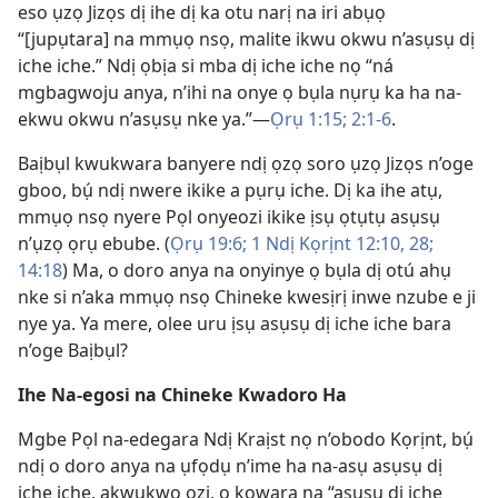
eso ụzọ Jizọs dị ihe dị ka otu narị na iri abụọ
“[jupụtara] na mmụọ nsọ, malite ikwu okwu n’asụsụ dị
iche iche.” Ndị ọbịa si mba dị iche iche nọ “ná
mgbagwoju anya, n’ihi na onye ọ bụla nụrụ ka ha na-
ekwu okwu n’asụsụ nke ya.”—
Ọrụ 1:15;
2:1-6
.
Baịbụl kwukwara banyere ndị ọzọ soro ụzọ Jizọs n’oge
gboo, bụ́ ndị nwere ikike a pụrụ iche. Dị ka ihe atụ,
mmụọ nsọ nyere Pọl onyeozi ikike ịsụ ọtụtụ asụsụ
n’ụzọ ọrụ ebube. (
Ọrụ 19:6;
1 Ndị Kọrịnt 12:10,
28;
14:18
) Ma, o doro anya na onyinye ọ bụla dị otú ahụ
nke si n’aka mmụọ nsọ Chineke kwesịrị inwe nzube e ji
nye ya. Ya mere, olee uru ịsụ asụsụ dị iche iche bara
n’oge Baịbụl?
Ihe Na-egosi na Chineke Kwadoro Ha
Mgbe Pọl na-edegara Ndị Kraịst nọ n’obodo Kọrịnt, bụ́
ndị o doro anya na ụfọdụ n’ime ha na-asụ asụsụ dị
iche iche, akwụkwọ ozi, ọ kọwara na “asụsụ dị iche