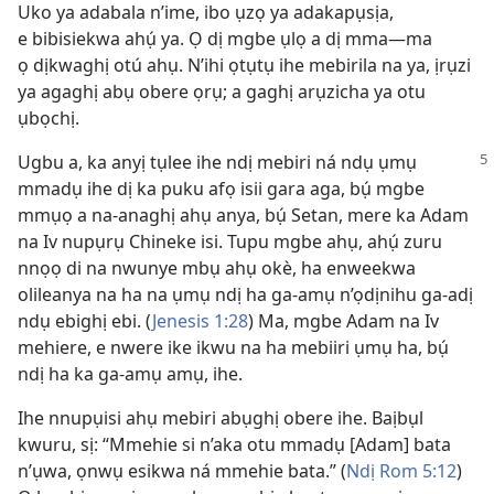
Uko ya adabala n’ime, ibo ụzọ ya adakapụsịa,
e bibisiekwa ahụ́ ya. Ọ dị mgbe ụlọ a dị mma—ma
ọ dịkwaghị otú ahụ. N’ihi ọtụtụ ihe mebirila na ya, ịrụzi
ya agaghị abụ obere ọrụ; a gaghị arụzicha ya otu
ụbọchị.
Ugbu a, ka anyị tụlee ihe ndị mebiri ná ndụ ụmụ
mmadụ ihe dị ka puku afọ isii gara aga, bụ́ mgbe
mmụọ a na-anaghị ahụ anya, bụ́ Setan, mere ka Adam
na Iv nupụrụ Chineke isi. Tupu mgbe ahụ, ahụ́ zuru
nnọọ di na nwunye mbụ ahụ okè, ha enweekwa
olileanya na ha na ụmụ ndị ha ga-amụ n’ọdịnihu ga-adị
ndụ ebighị ebi. (
Jenesis 1:28
) Ma, mgbe Adam na Iv
mehiere, e nwere ike ikwu na ha mebiiri ụmụ ha, bụ́
ndị ha ka ga-amụ amụ, ihe.
Ihe nnupụisi ahụ mebiri abụghị obere ihe. Baịbụl
kwuru, sị: “Mmehie si n’aka otu mmadụ [Adam] bata
n’ụwa, ọnwụ esikwa ná mmehie bata.” (
Ndị Rom 5:12
)