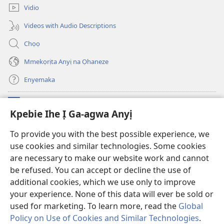
ebe
ị
Vidio
ọzọ
ga-
ị
anọ
Videos with Audio Descriptions
ga-
gụọ
anọ
ya)
Chọọ
gụọ
ya)
Mmekọrịta Anyị na Ọhaneze
Enyemaka
Onyinye
(ga-
Kpebie Ihe Ị Ga-agwa Anyị
emepere
gị
Ọ́bá Akwụkwọ Anyị NKE DỊ N’ỊNTANET™
To provide you with the best possible experience, we
(ga-
ebe
use cookies and similar technologies. Some cookies
emepere
ọzọ
®
JW Hub
gị
ị
are necessary to make our website work and cannot
(ga-
ebe
ga-
emepere
be refused. You can accept or decline the use of
ọzọ
anọ
Ọ́bá Akwụkwọ Watchtower
gị
additional cookies, which we use only to improve
ị
gụọ
ebe
your experience. None of this data will ever be sold or
ga-
ya)
ọzọ
anọ
used for marketing. To learn more, read the
Global
ị
gụọ
ga-
Policy on Use of Cookies and Similar Technologies
.
ya)