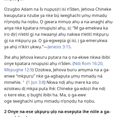
Ozugbo Adam na Iv nupụsịrị isi n’Iden, Jehova Chineke
kwupụtara nzube ya nke bụ́ iweghachi ụmụ mmadụ
n’ọnọdụ ha nọbu. Ọ gwara mmụọ ahụ a na-anaghị ahụ
anya nke kpatara nnupụisi ahụ, sị: “M ga-emekwa ka
iro dịrị n’etiti gị na nwaanyị ahụ nakwa n’etiti mkpụrụ
gị na mkpụrụ ya. Ọ ga-egwepịa gị isi, ị ga-emerụkwa
ya ahụ́ n’ikiri ụkwụ.”—
Jenesis 3:15
.
Ihe ahụ Jehova kwuru pụtara na ọ na-ekwe nkwa ibibi
onye kpatara nnupụisi ahụ n’Iden. (
Ndị Rom 16:20;
Mkpughe 12:9
) Ọzọkwa, Jehova buru amụma na a ga-
enwe “mkpụrụ” nke ga-agbapụta ụmụ mmadụ ná
mmehie.
(
1 Jọn 3:8
) Nkwa ndị ahụ mere ka otu
*
eziokwu dị mkpa pụta ìhè: Chineke ga-edozi ihe ndị
o kere eke, ọ bụghị ibibi ha. Ma, ọ ga-ewe
oge iweghachi ụmụ mmadụ n’ọnọdụ ha nọbu.
2 Onye na-ese ụkpụrụ ụlọ na-esepụta ihe niile a ga-