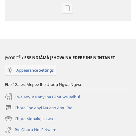
Họrọ
ụdị
nke
ị
ga-
ewere
ỤLỌ
®
JW.ORG
/ EBE NDỊÀMÀ JEHOVA NA-EDEBE IHE N’ỊNTANET
NCHE
Mee 2010
Appearance Settings
Ebe Ị Ga-esi Mepee Ihe Ụfọdụ Ngwa Ngwa
Gwa Anyị Ka Anyị na Gị Mụwa Baịbụl
Chọta Ebe Anyị Na-anọ Amụ Ihe
(ga-
emepere
Chọta Mgbakọ Ukwu
(ga-
gị
emepere
ebe
Ihe Ọhụrụ Ndị E Nwere
gị
ọzọ