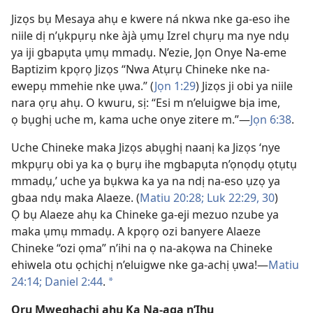
Jizọs bụ Mesaya ahụ e kwere ná nkwa nke ga-eso ihe
niile dị n’ụkpụrụ nke àjà ụmụ Izrel chụrụ ma nye ndụ
ya iji gbapụta ụmụ mmadụ. N’ezie, Jọn Onye Na-eme
Baptizim kpọrọ Jizọs “Nwa Atụrụ Chineke nke na-
ewepụ mmehie nke ụwa.” (
Jọn 1:29
) Jizọs ji obi ya niile
nara ọrụ ahụ. O kwuru, sị: “Esi m n’eluigwe bịa ime,
ọ bụghị uche m, kama uche onye zitere m.”—
Jọn 6:38
.
Uche Chineke maka Jizọs abụghị naanị ka Jizọs ‘nye
mkpụrụ obi ya ka ọ bụrụ ihe mgbapụta n’ọnọdụ ọtụtụ
mmadụ,’ uche ya bụkwa ka ya na ndị na-eso ụzọ ya
gbaa ndụ maka Alaeze. (
Matiu 20:28;
Luk 22:29, 30
)
Ọ bụ Alaeze ahụ ka Chineke ga-eji mezuo nzube ya
maka ụmụ mmadụ. A kpọrọ ozi banyere Alaeze
Chineke “ozi ọma” n’ihi na ọ na-akọwa na Chineke
ehiwela otu ọchịchị n’eluigwe nke ga-achị ụwa!—
Matiu
24:14;
Daniel 2:44
.
*
Ọrụ Mweghachi ahụ Ka Na-aga n’Ihu