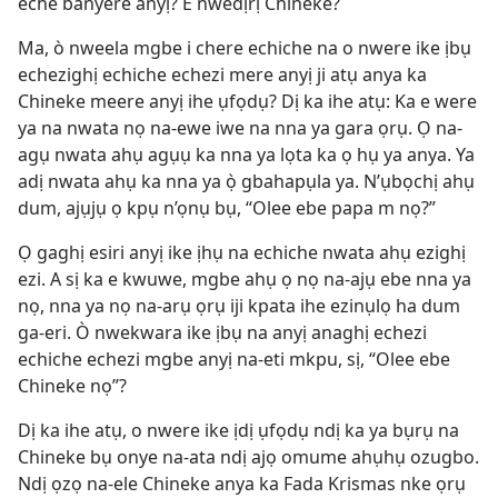
eche banyere anyị? È nwedịrị Chineke?
Ma, ò nweela mgbe i chere echiche na o nwere ike ịbụ
echezighị echiche echezi mere anyị ji atụ anya ka
Chineke meere anyị ihe ụfọdụ? Dị ka ihe atụ: Ka e were
ya na nwata nọ na-ewe iwe na nna ya gara ọrụ. Ọ na-
agụ nwata ahụ agụụ ka nna ya lọta ka ọ hụ ya anya. Ya
adị nwata ahụ ka nna ya ọ̀ gbahapụla ya. N’ụbọchị ahụ
dum, ajụjụ ọ kpụ n’ọnụ bụ, “Olee ebe papa m nọ?”
Ọ gaghị esiri anyị ike ịhụ na echiche nwata ahụ ezighị
ezi. A sị ka e kwuwe, mgbe ahụ ọ nọ na-ajụ ebe nna ya
nọ, nna ya nọ na-arụ ọrụ iji kpata ihe ezinụlọ ha dum
ga-eri. Ò nwekwara ike ịbụ na anyị anaghị echezi
echiche echezi mgbe anyị na-eti mkpu, sị, “Olee ebe
Chineke nọ”?
Dị ka ihe atụ, o nwere ike ịdị ụfọdụ ndị ka ya bụrụ na
Chineke bụ onye na-ata ndị ajọ omume ahụhụ ozugbo.
Ndị ọzọ na-ele Chineke anya ka Fada Krismas nke ọrụ