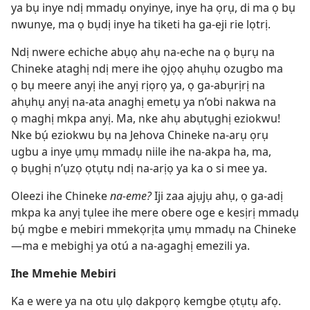
ya bụ inye ndị mmadụ onyinye, inye ha ọrụ, di ma ọ bụ
nwunye, ma ọ bụdị inye ha tiketi ha ga-eji rie lọtrị.
Ndị nwere echiche abụọ ahụ na-eche na ọ bụrụ na
Chineke ataghị ndị mere ihe ọjọọ ahụhụ ozugbo ma
ọ bụ meere anyị ihe anyị rịọrọ ya, ọ ga-abụrịrị na
ahụhụ anyị na-ata anaghị emetụ ya n’obi nakwa na
ọ maghị mkpa anyị. Ma, nke ahụ abụtụghị eziokwu!
Nke bụ́ eziokwu bụ na Jehova Chineke na-arụ ọrụ
ugbu a inye ụmụ mmadụ niile ihe na-akpa ha, ma,
ọ bụghị n’ụzọ ọtụtụ ndị na-arịọ ya ka o si mee ya.
Oleezi ihe Chineke
na-eme?
Iji zaa ajụjụ ahụ, ọ ga-adị
mkpa ka anyị tụlee ihe mere obere oge e kesịrị mmadụ
bụ́ mgbe e mebiri mmekọrịta ụmụ mmadụ na Chineke
—ma e mebighị ya otú a na-agaghị emezili ya.
Ihe Mmehie Mebiri
Ka e were ya na otu ụlọ dakpọrọ kemgbe ọtụtụ afọ.