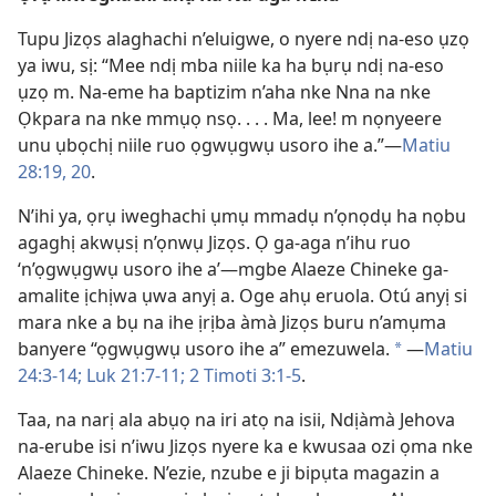
Tupu Jizọs alaghachi n’eluigwe, o nyere ndị na-eso ụzọ
ya iwu, sị: “Mee ndị mba niile ka ha bụrụ ndị na-eso
ụzọ m. Na-eme ha baptizim n’aha nke Nna na nke
Ọkpara na nke mmụọ nsọ. . . . Ma, lee! m nọnyeere
unu ụbọchị niile ruo ọgwụgwụ usoro ihe a.”—
Matiu
28:19, 20
.
N’ihi ya, ọrụ iweghachi ụmụ mmadụ n’ọnọdụ ha nọbu
agaghị akwụsị n’ọnwụ Jizọs. Ọ ga-aga n’ihu ruo
‘n’ọgwụgwụ usoro ihe a’—mgbe Alaeze Chineke ga-
amalite ịchịwa ụwa anyị a. Oge ahụ eruola. Otú anyị si
mara nke a bụ na ihe ịrịba àmà Jizọs buru n’amụma
banyere “ọgwụgwụ usoro ihe a” emezuwela.
—
Matiu
*
24:3-14;
Luk 21:7-11;
2 Timoti 3:1-5
.
Taa, na narị ala abụọ na iri atọ na isii, Ndịàmà Jehova
na-erube isi n’iwu Jizọs nyere ka e kwusaa ozi ọma nke
Alaeze Chineke. N’ezie, nzube e ji bipụta magazin a