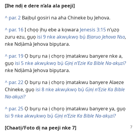
[Ihe ndị e dere n’ala ala peeji]
^
par. 2
Baịbụl gosiri na aha Chineke bụ Jehova.
^
par. 16
Ị chọọ ịhụ ebe a kọwara
Jenesis 3:15
n’ụzọ
zuru ezu, gụọ
isi 9 nke akwụkwọ bụ́
Bịaruo Jehova Nso
,
nke Ndịàmà Jehova bipụtara.
^
par. 19
Ọ bụrụ na ị chọrọ ịmatakwu banyere nke a,
gụọ
isi 5 nke akwụkwọ bụ́
Gịnị n’Ezie Ka Bible Na-akụzi?
nke Ndịàmà Jehova bipụtara.
^
par. 22
Ọ bụrụ na ị chọrọ ịmatakwu banyere Alaeze
Chineke, gụọ
isi 8 nke akwụkwọ bụ́
Gịnị n’Ezie Ka Bible
Na-akụzi?
^
par. 25
Ọ bụrụ na ị chọrọ ịmatakwu banyere ya, gụọ
isi 9 nke akwụkwọ bụ́
Gịnị n’Ezie Ka Bible Na-akụzi?
[Chaatị/Foto dị na peeji nke 7]