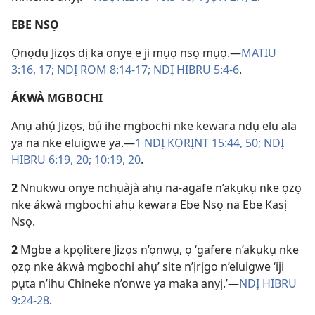
EBE NSỌ
Ọnọdụ Jizọs dị ka onye e ji mụọ nsọ mụọ.—
MATIU
3:16, 17;
NDỊ ROM 8:14-17;
NDỊ HIBRU 5:4-6
.
ÁKWÀ MGBOCHI
Anụ ahụ́ Jizọs, bụ́ ihe mgbochi nke kewara ndụ elu ala
ya na nke eluigwe ya.—
1 NDỊ KỌRỊNT 15:44,
50;
NDỊ
HIBRU 6:19, 20;
10:19, 20
.
2
Nnukwu onye nchụàjà ahụ na-agafe n’akụkụ nke ọzọ
nke ákwà mgbochi ahụ kewara Ebe Nsọ na Ebe Kasị
Nsọ.
2
Mgbe a kpọlitere Jizọs n’ọnwụ, ọ ‘gafere n’akụkụ nke
ọzọ nke ákwà mgbochi ahụ’ site n’ịrịgo n’eluigwe ‘iji
pụta n’ihu Chineke n’onwe ya maka anyị.’—
NDỊ HIBRU
9:24-28
.