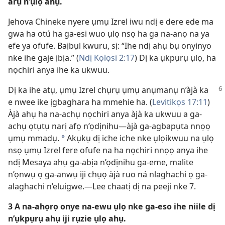
arụ n’ụlọ ahụ.
Jehova Chineke nyere ụmụ Izrel iwu ndị e dere ede ma
gwa ha otú ha ga-esi wuo ụlọ nsọ ha ga na-anọ na ya
efe ya ofufe. Baịbụl kwuru, sị: “Ihe ndị ahụ bụ onyinyo
nke ihe gaje ịbịa.” (
Ndị Kọlọsi 2:17
) Dị ka ụkpụrụ ụlọ, ha
nọchiri anya ihe ka ukwuu.
Dị ka ihe atụ, ụmụ Izrel chụrụ ụmụ anụmanụ n’àjà ka
e nwee ike ịgbaghara ha mmehie ha. (
Levitikọs 17:11
)
Àjà ahụ ha na-achụ nọchiri anya àjà ka ukwuu a ga-
achụ ọtụtụ narị afọ n’ọdịnihu—àjà ga-agbapụta nnọọ
ụmụ mmadụ.
Akụkụ dị iche iche nke ụlọikwuu na ụlọ
*
nsọ ụmụ Izrel fere ofufe na ha nọchiri nnọọ anya ihe
ndị Mesaya ahụ ga-abịa n’ọdịnihu ga-eme, malite
n’ọnwụ ọ ga-anwụ iji chụọ àjà ruo ná nlaghachi ọ ga-
alaghachi n’eluigwe.—Lee chaatị dị na peeji nke 7.
3 A na-ahọrọ onye na-ewu ụlọ nke ga-eso ihe niile dị
n’ụkpụrụ ahụ iji rụzie ụlọ ahụ.