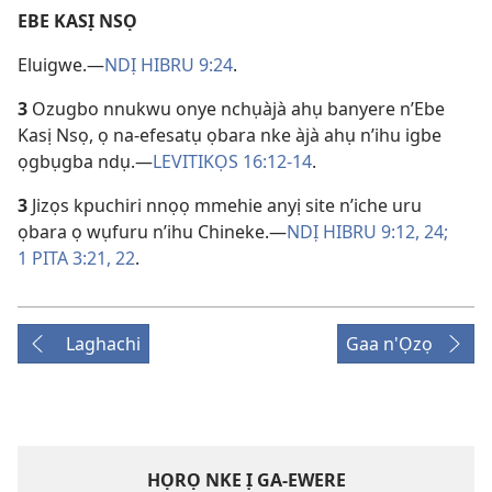
EBE KASỊ NSỌ
Eluigwe.—
NDỊ HIBRU 9:24
.
3
Ozugbo nnukwu onye nchụàjà ahụ banyere n’Ebe
Kasị Nsọ, ọ na-efesatụ ọbara nke àjà ahụ n’ihu igbe
ọgbụgba ndụ.—
LEVITIKỌS 16:12-14
.
3
Jizọs kpuchiri nnọọ mmehie anyị site n’iche uru
ọbara ọ wụfuru n’ihu Chineke.—
NDỊ HIBRU 9:12,
24;
1 PITA 3:21, 22
.
Laghachi
Gaa n'Ọzọ
HỌRỌ NKE Ị GA-EWERE