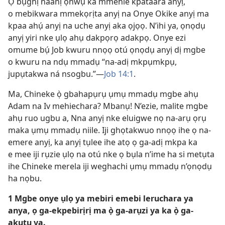
Ọ bụghị naanị ọnwụ ka mmehie kpataara anyị,
o mebikwara mmekọrịta anyị na Onye Okike anyị ma
kpaa ahụ́ anyị na uche anyị aka ọjọọ. N’ihi ya, ọnọdụ
anyị yiri nke ụlọ ahụ dakpọrọ adakpọ. Onye ezi
omume bụ́ Job kwuru nnọọ otú ọnọdụ anyị dị mgbe
o kwuru na ndụ mmadụ “na-adị mkpụmkpụ,
jupụtakwa ná nsogbu.”—
Job 14:1
.
Ma, Chineke ọ̀ gbahapụrụ ụmụ mmadụ mgbe ahụ
Adam na Iv mehiechara? Mbanụ! N’ezie, malite mgbe
ahụ ruo ugbu a, Nna anyị nke eluigwe nọ na-arụ ọrụ
maka ụmụ mmadụ niile. Iji ghọtakwuo nnọọ ihe ọ na-
emere anyị, ka anyị tụlee ihe atọ ọ ga-adị mkpa ka
e mee iji rụzie ụlọ na otú nke ọ bụla n’ime ha si metụta
ihe Chineke merela iji weghachi ụmụ mmadụ n’ọnọdụ
ha nọbu.
1 Mgbe onye ụlọ ya mebiri emebi leruchara ya
anya, ọ ga-ekpebirịrị ma ọ̀ ga-arụzi ya ka ọ̀ ga-
akụtu ya.