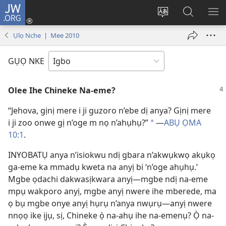
JW.ORG
Banye
(ga-
Gbanwee
Chọọ
ME
emepere
asụsụ
Ihe
YA
Ụlọ Nche | Mee 2010
gị
na
ebe
JW.ORG
GỤỌ NKE
ọzọ
ị
Olee Ihe Chineke Na-eme?
ga-
anọ
“Jehova, gịnị mere i ji guzoro n’ebe dị anya? Gịnị mere
gụọ
i ji zoo onwe gị n’oge m nọ n’ahụhụ?”
—
ABỤ ỌMA
*
ya)
10:1
.
INYOBATỤ anya n’isiokwu ndị gbara n’akwụkwọ akụkọ
ga-eme ka mmadụ kweta na anyị bi ‘n’oge ahụhụ.’
Mgbe ọdachi dakwasịkwara anyị—mgbe ndị na-eme
mpụ wakporo anyị, mgbe anyị nwere ihe mberede, ma
ọ bụ mgbe onye anyị hụrụ n’anya nwụrụ—anyị nwere
nnọọ ike ịjụ, sị, Chineke ọ̀ na-ahụ ihe na-emenụ? Ọ̀ na-