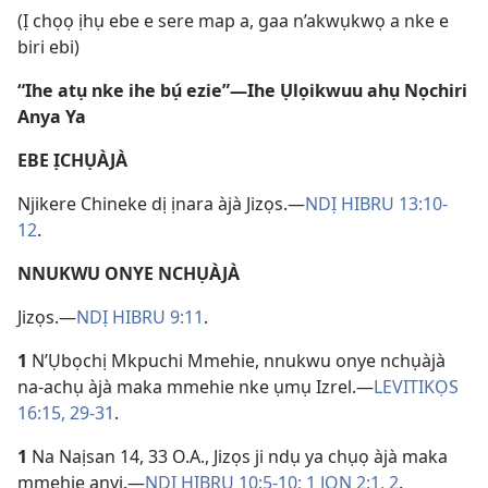
(Ị chọọ ịhụ ebe e sere map a, gaa n’akwụkwọ a nke e
biri ebi)
“Ihe atụ nke ihe bụ́ ezie”—Ihe Ụlọikwuu ahụ Nọchiri
Anya Ya
EBE ỊCHỤÀJÀ
Njikere Chineke dị ịnara àjà Jizọs.—
NDỊ HIBRU 13:10-
12
.
NNUKWU ONYE NCHỤÀJÀ
Jizọs.—
NDỊ HIBRU 9:11
.
1
N’Ụbọchị Mkpuchi Mmehie, nnukwu onye nchụàjà
na-achụ àjà maka mmehie nke ụmụ Izrel.—
LEVITIKỌS
16:15,
29-31
.
1
Na Naịsan 14, 33 O.A., Jizọs ji ndụ ya chụọ àjà maka
mmehie anyị.—
NDỊ HIBRU 10:5-10;
1 JỌN 2:1, 2
.