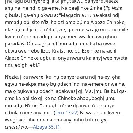
ị na-agụ bụ inyere gị aka ịmụtakwu banyere Alaeze
ahụ na ihe ndị ọ ga-eme. Na peeji nke 2 nke
Ụlọ Nche
ọ bụla, ị ga-ahụ okwu a: “Magazin a . . . na-akasi ndị
mmadụ obi site n’izi ha ozi ọma bụ́ na Alaeze Chineke,
nke bụ́ ọchịchị dị n’eluigwe, ga-eme ka ajọ omume niile
kwụsị n’oge na-adịghị anya, meekwa ka ụwa ghọọ
paradaịs. Ọ na-agba ndị mmadụ ume ka ha nwee
okwukwe n’ebe Jizọs Kraịst nọ, bụ́ Eze nke na-achị
Alaeze Chineke ugbu a, onye nwụrụ ka anyị wee nweta
ndụ ebighị ebi.”
N’ezie, ị ka nwere ike ịnụ banyere arụ ndị na-eyi ọha
egwu na-akpa ma ọ bụ ọdachi ndị na-emere onwe ha,
ma ọ bụkwanụ ọdachi adakwasị gị. Ma, ịmụ Baịbụl ga-
eme ka obi sie gị ike na Chineke ahapụbeghị ụmụ
mmadụ. N’ezie, “ọ nọghị n’ebe dị anya n’ebe onye
ọ bụla n’ime anyị nọ.” (
Ọrụ 17:27
) Nkwa ahụ o kwere
iweghachi ihe nne na nna anyị mbụ tụfuru
ga-
emezukwa.
—
Aịzaya 55:11
.