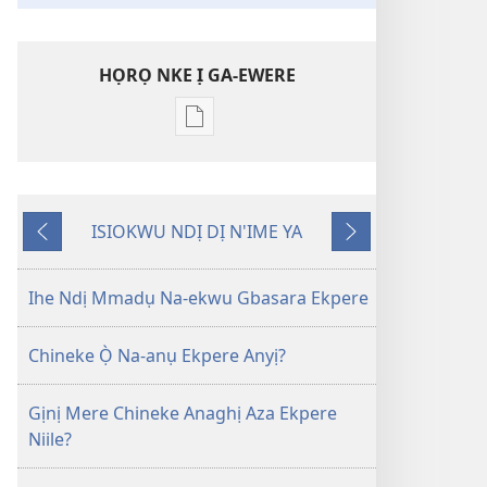
HỌRỌ NKE Ị GA-EWERE
Họrọ
ụdị
nke
ị
ISIOKWU NDỊ DỊ N'IME YA
ga-
Laghachi
Gaa
ewere
n'Ọzọ
ỤLỌ
Ihe Ndị Mmadụ Na-ekwu Gbasara Ekpere
NCHE
Gịnị
Chineke Ọ̀ Na-anụ Ekpere Anyị?
Mere
I
Gịnị Mere Chineke Anaghị Aza Ekpere
Ji
Niile?
Kwesị
Ịna-