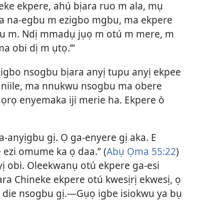
e ekpere, ahụ́ bịara ruo m ala, mụ
 ka na-egbu m ezigbo mgbu, ma ekpere
bu m. Ndị mmadụ jụọ m otú m mere, m
ma obi dị m ụtọ.’”
zigbo nsogbu bịara anyị tupu anyị ekpee
ị niile, ma nnukwu nsogbu ma obere
ọrọ enyemaka iji merie ha. Ekpere ò
na-anyịgbu gị. Ọ ga-enyere gị aka. E
ezi omume ka ọ daa.” (
Abụ Ọma 55:22
)
yị obi. Oleekwanụ otú ekpere ga-esi
ara Chineke ekpere otú kwesịrị ekwesị, ọ
ji die nsogbu gị.​—Gụọ igbe isiokwu ya bụ