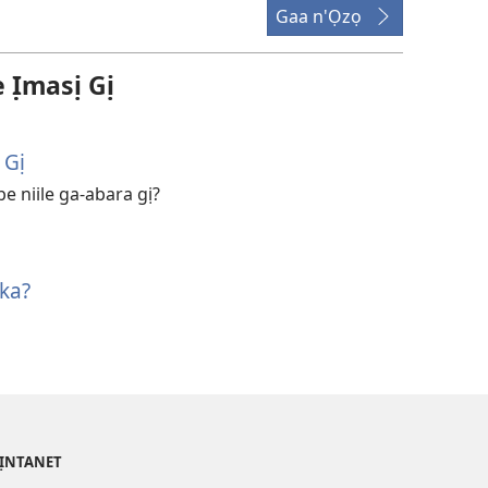
Gaa n'Ọzọ
̣masị Gị
 Gị
e niile ga-abara gị?
Aka?
’ỊNTANET