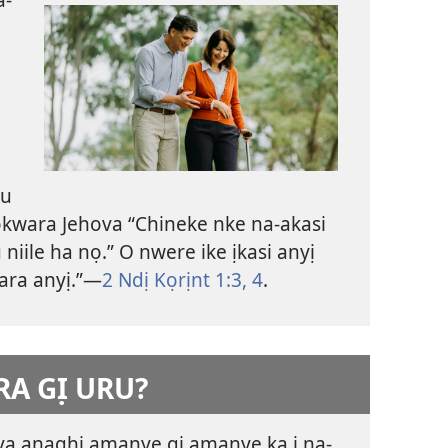
bu
ọkwara Jehova “Chineke nke na-akasi
iile ha nọ.” O nwere ike ịkasi anyị
ara anyị.”​—
2 Ndị Kọrịnt 1:3, 4
.
RA GỊ URU?
va anaghị amanye gị amanye ka ị na-