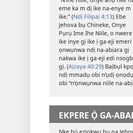
eme ka m dị ike na-enye m
ike.” (
Ndị Filipaị 4:13
) Ebe
Jehova bụ Chineke, Onye
Pụrụ Ime Ihe Niile, o nwere
ike inye gị ike ị ga-eji emeri
ọnwụnwa ndị na-abịara gị
nakwa ike ị ga-eji edi nsog
gị. (
Aịzaya 40:29
) Baịbụl kp
ndị mmadụ obi n’ụdị ọnọdụ n
obi “n’ọnwụnwa niile na-abị
EKPERE Ọ̀ GA-ABA
Nke bụ́ eziokwu bụ na Jeho