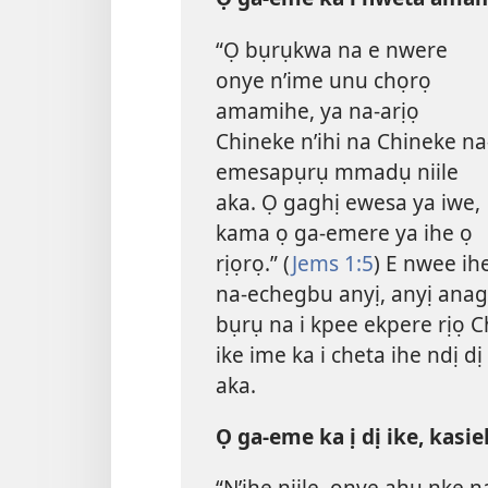
“Ọ bụrụkwa na e nwere
onye n’ime unu chọrọ
amamihe, ya na-arịọ
Chineke n’ihi na Chineke na
emesapụrụ mmadụ niile
aka. Ọ gaghị ewesa ya iwe,
kama ọ ga-emere ya ihe ọ
rịọrọ.” (
Jems 1:5
) E nwee ih
na-echegbu anyị, anyị anag
bụrụ na i kpee ekpere rịọ 
ike ime ka i cheta ihe ndị d
aka.
Ọ ga-eme ka ị dị ike, kasi
“N’ihe niile, onye ahụ nke n