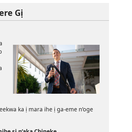
ere Gị
a
o
a
meekwa ka ị mara ihe ị ga-eme n’oge
ihe si n’aka Chineke