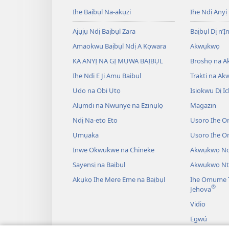
Ihe Baịbụl Na-akụzi
Ihe Ndị Anyị
Ajụjụ Ndị Baịbụl Zara
Baịbụl Dị n’Ị
Amaokwu Baịbụl Ndị A Kọwara
Akwụkwọ
KA ANYỊ NA GỊ MỤWA BAỊBỤL
Broshọ na 
Ihe Ndị E Ji Amụ Baịbụl
Traktị na A
Udo na Obi Ụtọ
Isiokwu Dị Ic
Alụmdi na Nwunye na Ezinụlọ
Magazin
Ndị Na-eto Eto
Usoro Ihe O
Ụmụaka
Usoro Ihe 
Inwe Okwukwe na Chineke
Akwụkwọ Ndị
Sayensị na Baịbụl
Akwụkwọ Nt
Akụkọ Ihe Mere Eme na Baịbụl
Ihe Omume T
®
Jehova
Vidio
Egwú