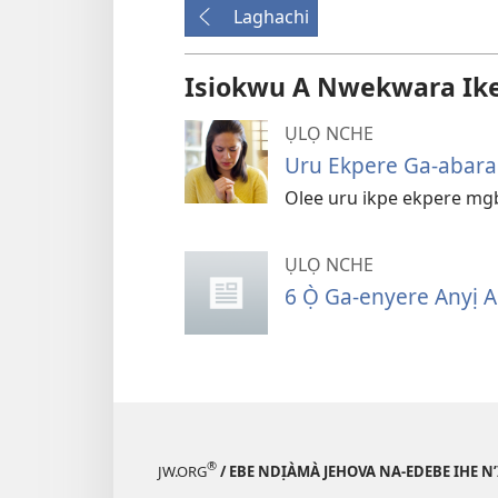
Laghachi
Isiokwu A Nwekwara Ike I
ỤLỌ NCHE
Uru Ekpere Ga-abara
Olee uru ikpe ekpere mgb
ỤLỌ NCHE
6 Ọ̀ Ga-enyere Anyị 
®
JW.ORG
/ EBE NDỊÀMÀ JEHOVA NA-EDEBE IHE N