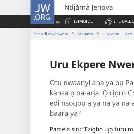
JW.ORG
Ndịàmà Jehova
ISIMBIDO
IHE BAỊB
Ihe Ndị Anyị Nwere
Magazin
Ụlọ Nche | Nke 1
Uru Ekpere Nwere
Otu nwaanyị aha ya bụ Pam
kansa ọ na-arịa. Ọ rịọrọ Ch
edi nsogbu a ya na ya na-
baara ya?
Pamela sịrị: “Ezigbo ụjọ tụrụ