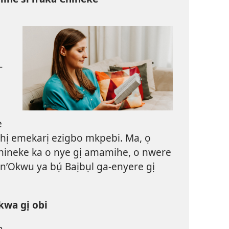
-
e
hị emekarị ezigbo mkpebi. Ma, ọ
Chineke ka o nye gị amamihe, o nwere
ị n’Okwu ya bụ́ Baịbụl ga-enyere gị
ekwa gị obi
a-