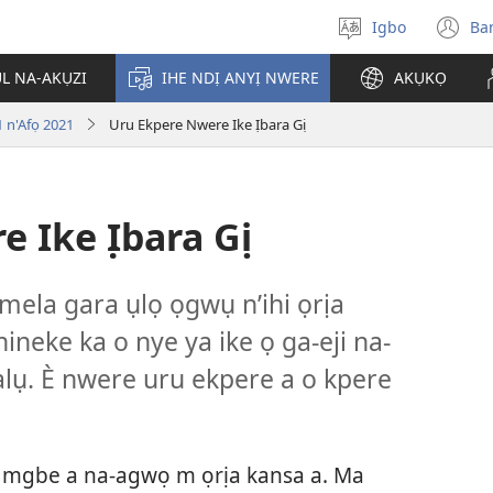
Igbo
Ba
Họrọ
(g
asụsụ
e
ỤL NA-AKỤZI
IHE NDỊ ANYỊ NWERE
AKỤKỌ
gị
e
 n'Afọ 2021
Uru Ekpere Nwere Ike Ịbara Gị
ọz
ị
ga
an
gụ
 Ike Ịbara Gị
ya
ela gara ụlọ ọgwụ n’ihi ọrịa
ineke ka o nye ya ike ọ ga-eji na-
alụ. È nwere uru ekpere a o kpere
 m mgbe a na-agwọ m ọrịa kansa a. Ma