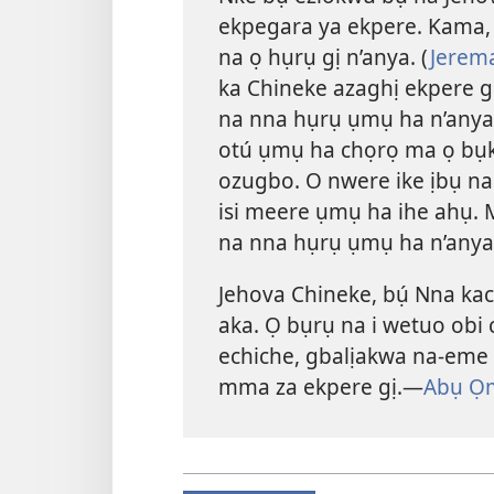
ekpegara ya ekpere. Kama,
na ọ hụrụ gị n’anya. (
Jerema
ka Chineke azaghị ekpere g
na nna hụrụ ụmụ ha n’anya
otú ụmụ ha chọrọ ma ọ bụ
ozugbo. O nwere ike ịbụ n
isi meere ụmụ ha ihe ahụ. 
na nna hụrụ ụmụ ha n’anya
Jehova Chineke, bụ́ Nna kac
aka. Ọ bụrụ na i wetuo obi 
echiche, gbalịakwa na-eme 
mma za ekpere gị.​—
Abụ Ọm