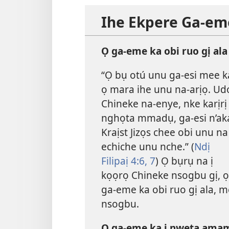
Ihe Ekpere Ga-em
Ọ ga-eme ka obi ruo gị ala
“Ọ bụ otú unu ga-esi mee k
ọ mara ihe unu na-arịọ. Ud
Chineke na-enye, nke karịrị
nghọta mmadụ, ga-esi n’ak
Kraịst Jizọs chee obi unu na
echiche unu nche.” (
Ndị
Filipaị 4:6, 7
) Ọ bụrụ na ị
kọọrọ Chineke nsogbu gị, ọ
ga-eme ka obi ruo gị ala, 
nsogbu.
Ọ ga-eme ka i nweta amam