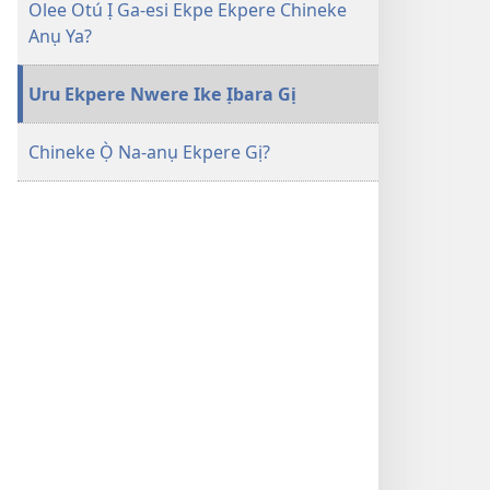
ekpe
Olee Otú Ị Ga-esi Ekpe Ekpere Chineke
Ekpere?
Anụ Ya?
Uru Ekpere Nwere Ike Ịbara Gị
Chineke Ọ̀ Na-anụ Ekpere Gị?