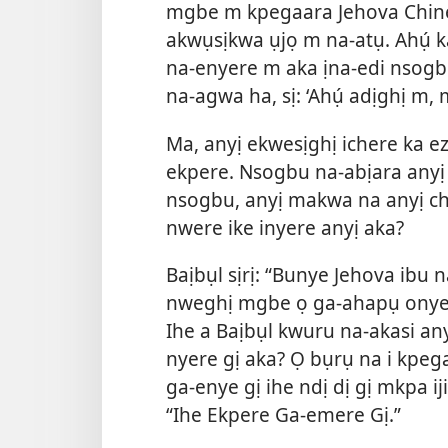
mgbe m kpegaara Jehova Chinek
akwụsịkwa ụjọ m na-atụ. Ahụ́
na-enyere m aka ịna-edi nsog
na-agwa ha, sị: ‘Ahụ́ adịghị m, 
Ma, anyị ekwesịghị ichere ka e
ekpere. Nsogbu na-abịara any
nsogbu, anyị makwa na anyị ch
nwere ike inyere anyị aka?
Baịbụl sịrị: “Bunye Jehova ibu 
nweghị mgbe ọ ga-ahapụ onye 
Ihe a Baịbụl kwuru na-akasi an
nyere gị aka? Ọ bụrụ na i kpeg
ga-enye gị ihe ndị dị gị mkpa i
“Ihe Ekpere Ga-emere Gị.”