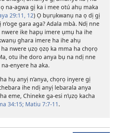
 ọ na-agwa gị ka i mee otú ahụ maka
ya 29:11, 12
) Ọ bụrụkwanụ na ọ dị gị
ị n’oge gara aga? Adala mbà. Ndị nne
 nwere ike hapụ imere ụmụ ha ihe
kwanụ ghara imere ha ihe ahụ
a ha nwere ụzọ ọzọ ka mma ha chọrọ
Ma, otu ihe doro anya bụ na ndị nne
 na-enyere ha aka.
ha hụ anyị n’anya, chọrọ inyere gị
chebara ihe ndị anyị lebarala anya
ha eme, Chineke ga-esi n’ụzọ kacha
a 34:15;
Matiu 7:7-11
.