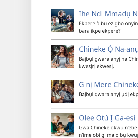
Ihe Ndị Mmadụ N
Ekpere ọ̀ bụ ezigbo onyin
bara ikpe ekpere?
Chineke Ọ̀ Na-an
Baịbụl gwara anyị na Chi
kwesịrị ekwesị.
Gịnị Mere Chineke
Baịbụl gwara anyị ụdị ek
Olee Otú Ị Ga-esi
Gwa Chineke okwu n’ebe 
n’ime obi gị ma ọ bụ kwu