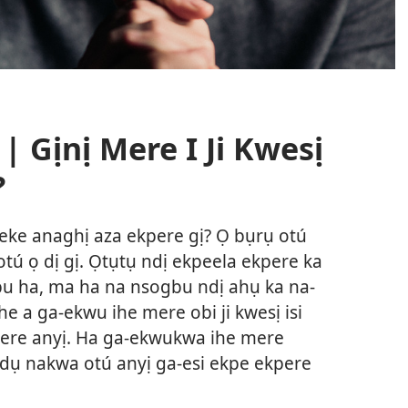
 | Gịnị Mere I Ji Kwesị
?
eke anaghị aza ekpere gị? Ọ bụrụ otú
tú ọ dị gị. Ọtụtụ ndị ekpeela ekpere ka
u ha, ma ha na nsogbu ndị ahụ ka na-
he a ga-ekwu ihe mere obi ji kwesị isi
pere anyị. Ha ga-ekwukwa ihe mere
dụ nakwa otú anyị ga-esi ekpe ekpere