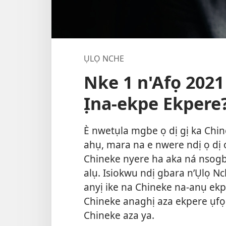
ỤLỌ NCHE
Nke 1 n'Afọ 2021
Ịna-ekpe Ekpere
È nwetụla mgbe ọ dị gị ka Chin
ahụ, mara na e nwere ndị ọ dị o
Chineke nyere ha aka ná nsogb
alụ. Isiokwu ndị gbara n’Ụlọ Nc
anyị ike na Chineke na-anụ ek
Chineke anaghị aza ekpere ụfọ
Chineke aza ya.