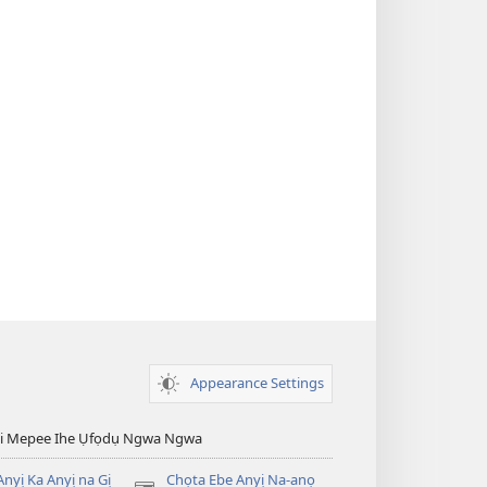
Appearance Settings
esi Mepee Ihe Ụfọdụ Ngwa Ngwa
nyị Ka Anyị na Gị
Chọta Ebe Anyị Na-anọ