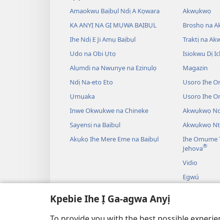
Amaokwu Baịbụl Ndị A Kọwara
Akwụkwọ
KA ANYỊ NA GỊ MỤWA BAỊBỤL
Broshọ na 
Ihe Ndị E Ji Amụ Baịbụl
Traktị na A
Udo na Obi Ụtọ
Isiokwu Dị Ic
Alụmdi na Nwunye na Ezinụlọ
Magazin
Ndị Na-eto Eto
Usoro Ihe O
Ụmụaka
Usoro Ihe 
Inwe Okwukwe na Chineke
Akwụkwọ Ndị
Sayensị na Baịbụl
Akwụkwọ Nt
Akụkọ Ihe Mere Eme na Baịbụl
Ihe Omume T
®
Jehova
Vidio
Egwú
Drama A Na-
Kpebie Ihe Ị Ga-agwa Anyị
Akụkọ Baịbụl
To provide you with the best possible experi