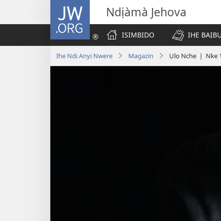
JW.ORG
Ndịàmà Jehova
ISIMBIDO
IHE BAỊB
Ihe Ndị Anyị Nwere
Magazin
Ụlọ Nche | Nke 1