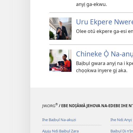
anyị ga-ekwu.
Uru Ekpere Nwere
Olee otú ekpere ga-esi en
Chineke Ọ̀ Na-anụ
Baịbụl gwara anyị na i k
chọọkwa inyere gị aka.
®
JW.ORG
/ EBE NDỊÀMÀ JEHOVA NA-EDEBE IHE N
Ihe Baịbụl Na-akụzi
Ihe Ndị Anyị
Ajụjụ Ndị Baịbụl Zara
Baịbụl Dị n’Ị