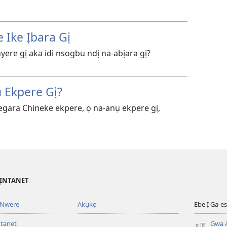
 Ike Ịbara Gị
yere gị aka idi nsogbu ndị na-abịara gị?
 Ekpere Gị?
pegara Chineke ekpere, ọ na-anụ ekpere gị,
’ỊNTANET
 Nwere
Akụkọ
Ebe Ị Ga-
ntanet
Gwa A