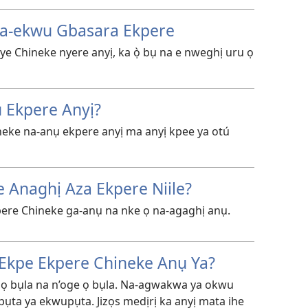
a-ekwu Gbasara Ekpere
ye Chineke nyere anyị, ka ọ̀ bụ na e nweghị uru ọ
ụ Ekpere Anyị?
neke na-anụ ekpere anyị ma anyị kpee ya otú
 Anaghị Aza Ekpere Niile?
pere Chineke ga-anụ na nke ọ na-agaghị anụ.
 Ekpe Ekpere Chineke Anụ Ya?
ọ bụla na n’oge ọ bụla. Na-agwakwa ya okwu
pụta ya ekwupụta. Jizọs medịrị ka anyị mata ihe