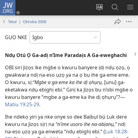
JW.ORG
Banye
(ga-
Gbanwee
Chọọ
ME
emepere
asụsụ
Ihe
YA
Teta! | Ọktoba 2008
gị
na
ebe
JW.ORG
GỤỌ NKE
ọzọ
ị
Ndụ Otú Ọ Ga-adị n’Ime Paradaịs A Ga-eweghachi
ga-
anọ
OBI siri Jizọs ike mgbe o kwuru banyere ịdị ndụ ọzọ, ọ
gụọ
gwakwara ndị na-eso ụzọ ya na ọ bụ ihe ga-eme eme.
ya)
O kwuru, sị:
“Mgbe a ga-eme ka ihe dị ọhụrụ,
[unu] ga-
eketakwa ndụ ebighị ebi.” Gịnị ka Jizọs bu n’obi mgbe o
kwuru banyere “mgbe a ga-eme ka ihe dị ọhụrụ”?—
Matiu 19:25-29
.
Ihe ndekọ yiri ya nke onye so dee Baịbụl bụ́ Luk dere
kwuru na Jizọs sịrị na
“n’ime usoro ihe na-abịanụ,”
ndị
na-eso ụzọ ya ga-enweta “ndụ ebighị ebi.” (
Luk 18:28-