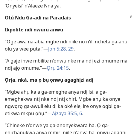
‘Onyeisi’ n’Alaeze Nna ya.
Otú Ndụ Ga-adị na Paradaịs
Ịkpọlite ndị nwụrụ anwụ
“Oge awa na-abịa mgbe ndị niile nọ n’ili ncheta ga-anụ
olu ya wee pụta.”—
Jọn 5:28, 29
.
“A gaje inwe mbilite n’ọnwụ nke ma ndị ezi omume ma
ndị ajọ omume.”—
Ọrụ 24:15
.
Ọrịa, nká, ma ọ bụ ọnwụ agaghịzi adị
“Mgbe ahụ ka a ga-emeghe anya ndị ìsì, a ga-
emeghekwa ntị nke ndị ntị chiri. Mgbe ahụ ka onye
ngwọrọ ga-awụli elu dị ka oké ele, ire onye ogbi ga-
etikwa mkpu ọṅụ.”—
Aịzaya 35:5, 6
.
“Chineke n’onwe ya ga-anọnyekwara ha. Ọ ga-
ehichapụkwa anya mmiri niile n’anya ha, ọnwụ agaghị