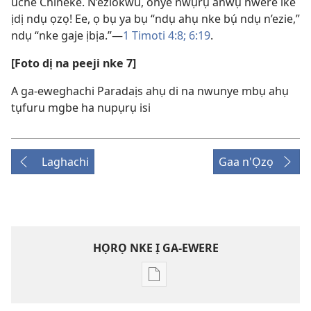
uche Chineke. N’eziokwu, onye nwụrụ anwụ nwere ike
ịdị ndụ ọzọ! Ee, ọ bụ ya bụ “ndụ ahụ nke bụ́ ndụ n’ezie,”
ndụ “nke gaje ịbịa.”—
1 Timoti 4:8;
6:19
.
[Foto dị na peeji nke 7]
A ga-eweghachi Paradaịs ahụ di na nwunye mbụ ahụ
tụfuru mgbe ha nupụrụ isi
Laghachi
Gaa n'Ọzọ
HỌRỌ NKE Ị GA-EWERE
Họrọ
ụdị