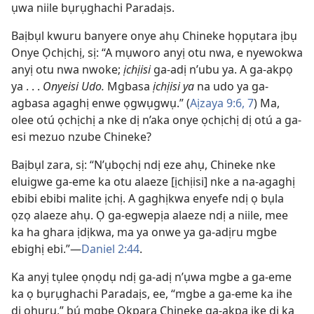
ụwa niile bụrụghachi Paradaịs.
Baịbụl kwuru banyere onye ahụ Chineke họpụtara ịbụ
Onye Ọchịchị, sị: “A mụworo anyị otu nwa, e nyewokwa
anyị otu nwa nwoke;
ịchịisi
ga-adị n’ubu ya. A ga-akpọ
ya . . .
Onyeisi Udo.
Mgbasa
ịchịisi ya
na udo ya ga-
agbasa agaghị enwe ọgwụgwụ.” (
Aịzaya 9:6, 7
) Ma,
olee otú ọchịchị a nke dị n’aka onye ọchịchị dị otú a ga-
esi mezuo nzube Chineke?
Baịbụl zara, sị: “N’ụbọchị ndị eze ahụ, Chineke nke
eluigwe ga-eme ka otu alaeze [ịchịisi] nke a na-agaghị
ebibi ebibi malite ịchị. A gaghịkwa enyefe ndị ọ bụla
ọzọ alaeze ahụ. Ọ ga-egwepịa alaeze ndị a niile, mee
ka ha ghara ịdịkwa, ma ya onwe ya ga-adịru mgbe
ebighị ebi.”—
Daniel 2:44
.
Ka anyị tụlee ọnọdụ ndị ga-adị n’ụwa mgbe a ga-eme
ka ọ bụrụghachi Paradaịs, ee, “mgbe a ga-eme ka ihe
dị ọhụrụ,” bụ́ mgbe Ọkpara Chineke ga-akpa ike dị ka