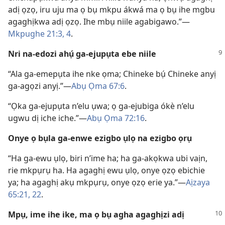
adị ọzọ, iru uju ma ọ bụ mkpu ákwá ma ọ bụ ihe mgbu
agaghịkwa adị ọzọ. Ihe mbụ niile agabigawo.”—
Mkpughe 21:3, 4
.
Nri na-edozi ahụ́ ga-ejupụta ebe niile
“Ala ga-emepụta ihe nke ọma; Chineke bụ́ Chineke anyị
ga-agọzi anyị.”—
Abụ Ọma 67:6
.
“Ọka ga-ejupụta n’elu ụwa; ọ ga-ejubiga ókè n’elu
ugwu dị iche iche.”—
Abụ Ọma 72:16
.
Onye ọ bụla ga-enwe ezigbo ụlọ na ezigbo ọrụ
“Ha ga-ewu ụlọ, biri n’ime ha; ha ga-akọkwa ubi vaịn,
rie mkpụrụ ha. Ha agaghị ewu ụlọ, onye ọzọ ebichie
ya; ha agaghị akụ mkpụrụ, onye ọzọ erie ya.”—
Aịzaya
65:21, 22
.
Mpụ, ime ihe ike, ma ọ bụ agha agaghịzi adị