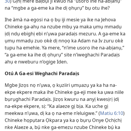
30
) Gịnị mere Baịbụl ji kwuo na “usoro ihe na-abịanụ”
na “mgbe a ga-eme ka ihe dị ọhụrụ” bụ otu ihe?
Ihe àmà na-egosi na ọ bụ iji mesie ya ike na Jehova
Chineke ga-ahụ na nzube mbụ ya maka ụmụ mmadụ
ịdị ndụ ebighị ebi n’ụwa paradaịs mezuru. A ga-eme ka
ụmụ mmadụ zuo okè dị nnọọ ka Adam na Iv zuru okè
tupu ha emehie. Ya mere, “n’ime usoro ihe na-abịanụ,”
“a ga-eme ka ihe dị ọhụrụ” site n’iweghachi Paradaịs
ahụ e nweburu n’ogige Iden.
Otú A Ga-esi Weghachi Paradaịs
Mgbe Jizọs nọ n’ụwa, ọ kụziiri ụmụazụ ya ka ha na-
ekpe ekpere maka ihe Chineke ga-eji mee ka ụwa niile
bụrụghachi Paradaịs. Jizọs kwuru na anyị kwesịrị ịdị
na-ekpe ekpere, sị: “Ka alaeze gị bịa. Ka uche gị
meekwa n’ụwa, dị ka ọ na-eme n’eluigwe.” (
Matiu 6:10
)
Chineke họpụtara Ọkpara ya ka ọ bụrụ Onye Ọchịchị
nke Alaeze a, bụ́ nke ga-emezu nzube Chineke bụ́ ka