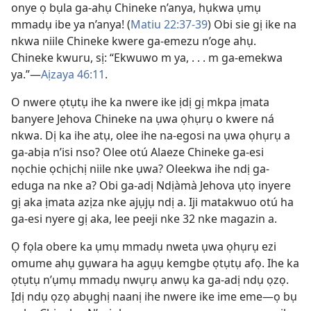
onye ọ bụla ga-ahụ Chineke n’anya, hụkwa ụmụ
mmadụ ibe ya n’anya! (
Matiu 22:37-39
) Obi sie gị ike na
nkwa niile Chineke kwere ga-emezu n’oge ahụ.
Chineke kwuru, sị: “Ekwuwo m ya, . . . m ga-emekwa
ya.”—
Aịzaya 46:11
.
O nwere ọtụtụ ihe ka nwere ike ịdị gị mkpa ịmata
banyere Jehova Chineke na ụwa ọhụrụ o kwere ná
nkwa. Dị ka ihe atụ, olee ihe na-egosi na ụwa ọhụrụ a
ga-abịa n’isi nso? Olee otú Alaeze Chineke ga-esi
nọchie ọchịchị niile nke ụwa? Oleekwa ihe ndị ga-
eduga na nke a? Obi ga-adị Ndịàmà Jehova ụtọ inyere
gị aka ịmata azịza nke ajụjụ ndị a. Iji matakwuo otú ha
ga-esi nyere gị aka, lee peeji nke 32 nke magazin a.
Ọ fọla obere ka ụmụ mmadụ nweta ụwa ọhụrụ ezi
omume ahụ gụwara ha agụụ kemgbe ọtụtụ afọ. Ihe ka
ọtụtụ n’ụmụ mmadụ nwụrụ anwụ ka ga-adị ndụ ọzọ.
Ịdị ndụ ọzọ abụghị naanị ihe nwere ike ime eme—ọ bụ