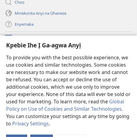
anọ
ya)
Chọọ
gụọ
ya)
Mmekọrịta Anyị na Ọhaneze
Enyemaka
Onyinye
(ga-
Kpebie Ihe Ị Ga-agwa Anyị
emepere
gị
Ọ́bá Akwụkwọ Anyị NKE DỊ N’ỊNTANET™
To provide you with the best possible experience, we
(ga-
ebe
use cookies and similar technologies. Some cookies
emepere
ọzọ
®
JW Hub
gị
ị
are necessary to make our website work and cannot
(ga-
ebe
ga-
emepere
be refused. You can accept or decline the use of
ọzọ
anọ
Ọ́bá Akwụkwọ Watchtower
gị
additional cookies, which we use only to improve
ị
gụọ
ebe
your experience. None of this data will ever be sold or
ga-
ya)
ọzọ
anọ
used for marketing. To learn more, read the
Global
ị
gụọ
ga-
Policy on Use of Cookies and Similar Technologies
.
ya)
anọ
Copyright
© 2026 Watch Tower Bible and Tract Society of Pennsylvania.
You can customize your settings at any time by going
gụọ
IHE NDỊ Ị GA-EME NA IHE NDỊ Ị NA-AGAGHỊ EME
|
IHE ANYỊ GA-EJI IHE Ị
to
Privacy Settings
.
ya)
Go
GWARA ANYỊ MEE
|
KPEBIE IHE Ị GA-AGWA ANYỊ
Is