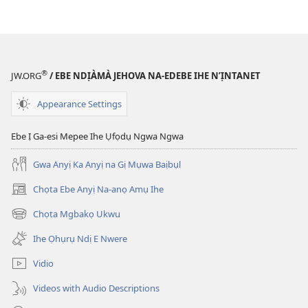
nke
ị
ga-
ewere
TETA!
®
JW.ORG
/ EBE NDỊÀMÀ JEHOVA NA-EDEBE IHE N’ỊNTANET
Ọktoba 2008
Appearance Settings
Ebe Ị Ga-esi Mepee Ihe Ụfọdụ Ngwa Ngwa
Gwa Anyị Ka Anyị na Gị Mụwa Baịbụl
Chọta Ebe Anyị Na-anọ Amụ Ihe
(ga-
emepere
Chọta Mgbakọ Ukwu
(ga-
gị
emepere
ebe
Ihe Ọhụrụ Ndị E Nwere
gị
ọzọ
ebe
ị
Vidio
ọzọ
ga-
ị
anọ
Videos with Audio Descriptions
ga-
gụọ