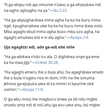
“A ga-ebipụ ndị ajọ omume n’ụwa; a ga-efopụkwa ndị
na-aghọ aghụghọ na ya.”—
Ilu 2:22
.
“Ha ga-akpụgharịkwa mma agha ha ka ha bụrụ mma
ogè, kpụgharịakwa ube ha ka ha bụrụ mma ịkwa osisi.
Mba agaghị ebuli mma agha buso mba ọzọ agha, ha
agaghị amụkwa otú e si alụ agha.”—
Aịzaya 2:4
.
Ụjọ agaghịzi adị, udo ga-adị ebe niile
“Ha ga-ebikwa n’obi iru ala. Ọ dịghịkwa onye ga-eme
ka ha maa jijiji.”—
Ezikiel 34:28
.
“Ha agaghị emerụ ihe ọ bụla ahụ́, ha agaghịkwa emebi
ihe ọ bụla n’ugwu nsọ m dum; n’ihi na ihe ọmụma
Jehova ga-ejupụta ụwa dị ka mmiri si kpuchie oké
osimiri.”—
Aịzaya 11:9
.
Ọ ga-abụ nnọọ ihe magburu onwe ya ịdị ndụ mgbe
ọnọdụ ọma ndị dị otú ahụ ga-ezu ụwa ọnụ, bụ́ mgbe