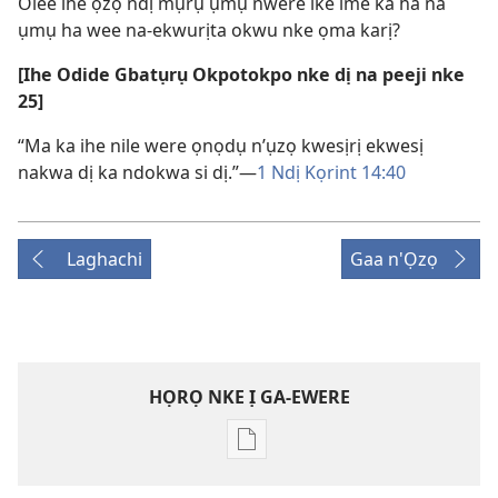
Olee ihe ọzọ ndị mụrụ ụmụ nwere ike ime ka ha na
ụmụ ha wee na-ekwurịta okwu nke ọma karị?
[Ihe Odide Gbatụrụ Okpotokpo nke dị na peeji nke
25]
“Ma ka ihe nile were ọnọdụ n’ụzọ kwesịrị ekwesị
nakwa dị ka ndokwa si dị.”—
1 Ndị Kọrint 14:40
Laghachi
Gaa n'Ọzọ
HỌRỌ NKE Ị GA-EWERE
Họrọ
ụdị