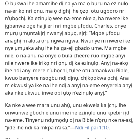
Ọ bụkwa ihe amamihe dị na ya ma ọ bụrụ na ezinụlọ
na-erikọ nri ọnụ, ma ọ dịghị ihe ọzọ, otu ugboro nri
n’ụbọchị. Ka ezinụlọ wee na-eme nke a, ha nwere ike
ịgbanwe oge ha ji eri nri mgbe ụfọdụ. Charles, onye
mụrụ ụmụntakịrị nwanyị abụọ, sịrị: “Mgbe ụfọdụ
anaghị m alọta ọrụ ngwa ngwa. Nwunye m nwere ike
nye ụmụaka ahụ ihe ha ga-eji gbado ume. Ma mgbe
nile, ọ na-ahụ na onye ọ bụla cheere ruo mgbe anyị
nile nwere ike irikọ nri ọnụ dị ka ezinụlọ. Anyị na-akọ
ihe ndị anyị mere n’ụbọchị, tụlee otu amaokwu Bible,
kwuo banyere nsogbu ndị dịnụ, chịkọọkwa ọchị. Ana
m ekwusi ya ike na ihe ndị a anyị na-eme enyerela anyị
aka nke ukwuu inwe obi ụtọ n’ezinụlọ anyị.”
Ka nke a wee mara unu ahụ́, unu ekwela ka ịchụ ihe
onwunwe gbochie unu ime ihe ezinụlọ unu kpebiri ịdị
na-eme. Tinyenụ ndụmọdụ dị na Bible n’ọrụ nke na-asị,
“jide ihe ndị ka mkpa n’aka.”—
Ndị Filipaị 1:10
.