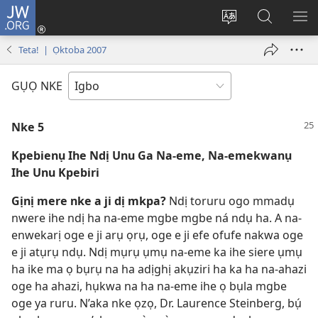
JW.ORG
Banye
(ga-
Gbanwee
Chọọ
ME
emepere
asụsụ
Ihe
YA
Teta! | Ọktoba 2007
gị
na
ebe
JW.ORG
GỤỌ NKE
ọzọ
ị
Nke 5
ga-
anọ
Kpebienụ Ihe Ndị Unu Ga Na-eme, Na-emekwanụ
gụọ
Ihe Unu Kpebiri
ya)
Gịnị mere nke a ji dị mkpa?
Ndị toruru ogo mmadụ
nwere ihe ndị ha na-eme mgbe mgbe ná ndụ ha. A na-
enwekarị oge e ji arụ ọrụ, oge e ji efe ofufe nakwa oge
e ji atụrụ ndụ. Ndị mụrụ ụmụ na-eme ka ihe siere ụmụ
ha ike ma ọ bụrụ na ha adịghị akụziri ha ka ha na-ahazi
oge ha ahazi, hụkwa na ha na-eme ihe ọ bụla mgbe
oge ya ruru. N’aka nke ọzọ, Dr. Laurence Steinberg, bụ́