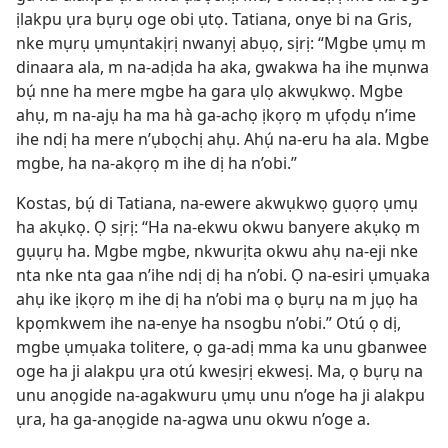
ịlakpu ụra bụrụ oge obi ụtọ. Tatiana, onye bi na Gris,
nke mụrụ ụmụntakịrị nwanyị abụọ, sịrị: “Mgbe ụmụ m
dinaara ala, m na-adịda ha aka, gwakwa ha ihe mụnwa
bụ́ nne ha mere mgbe ha gara ụlọ akwụkwọ. Mgbe
ahụ, m na-ajụ ha ma hà ga-achọ ịkọrọ m ụfọdụ n’ime
ihe ndị ha mere n’ụbọchị ahụ. Ahụ́ na-eru ha ala. Mgbe
mgbe, ha na-akọrọ m ihe dị ha n’obi.”
Kostas, bụ́ di Tatiana, na-ewere akwụkwọ gụọrọ ụmụ
ha akụkọ. Ọ sịrị: “Ha na-ekwu okwu banyere akụkọ m
gụụrụ ha. Mgbe mgbe, nkwurịta okwu ahụ na-eji nke
nta nke nta gaa n’ihe ndị dị ha n’obi. Ọ na-esiri ụmụaka
ahụ ike ịkọrọ m ihe dị ha n’obi ma ọ bụrụ na m jụọ ha
kpọmkwem ihe na-enye ha nsogbu n’obi.” Otú ọ dị,
mgbe ụmụaka tolitere, ọ ga-adị mma ka unu gbanwee
oge ha ji alakpu ụra otú kwesịrị ekwesị. Ma, ọ bụrụ na
unu anọgide na-agakwuru ụmụ unu n’oge ha ji alakpu
ụra, ha ga-anọgide na-agwa unu okwu n’oge a.