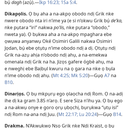
bụ́
dagh
(azụ̀).​—
Ikp 16:23;
1Sa 5:4
.
Dikapọlis
.
Ọ bụ aha a na-akpọ obodo ndị Grik nke
nwere obodo nta iri n’ime ya (e si n’okwu Grik bụ́
deʹka,
nke pụtara “iri” nakwa
poʹlis,
nke pụtara “obodo,”
nweta ya). Ọ bụkwa aha a na-akpọ mpaghara ebe
ọwụwa anyanwụ Oké Osimiri Galili nakwa Osimiri
Jọdan, bụ́ ebe ọtụtụ n’ime obodo ndị a dị. Ọtụtụ ndị
Grik na-azụ ahịa n’obodo ndị ahụ, a na-emekwa
omenala ndị Grik na ha. Jizọs gafere ógbè ahụ, ma
e nweghị ebe Baịbụl kwuru na ọ gara na nke ọ bụla
n’ime obodo ndị ahụ. (
Mt 4:25;
Mk 5:​20
)​—Gụọ
A7
na
B10
.
Dinarịọs
.
Ọ bụ mkpụrụ ego ọlaọcha ndị Rom. Ọ na-adị
ihe dị ka gram 3.85 n’arọ. E sere Siza n’ihu ya. Ọ bụ ego
a na-akwụ onye e goro ọrụ ụbọchị, bụrụkwa “ụtụ isi”
ndị Rom na-ana ndị Juu. (
Mt 22:17;
Lu 20:24
)​—Gụọ
B14
.
Drakma
.
N’Akwụkwọ Nsọ Grik nke Ndị Kraịst, ọ bụ