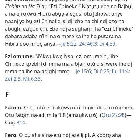
Elohim
na
Ha-El
bụ “Ezi Chineke.” N’ọtụtụ ebe na Baịbụl,
a na-eji okwu Hibru abụọ a egosi otú Jehova, onye
naanị ya bụ ezi Chineke, si dị iche na chi ndị ọzọ na-
abụghị ezigbo chi. Ebe ndị a sụgharịrị ha
“ezi
Chineke”
dabara adaba n’ihi na o mere ka ihe ha pụtara na
Hibru doo nnọọ anya.​—
Je 5:​22,
24;
46:3;
Di 4:​39
.
Ezi omume
.
N’Akwụkwọ Nsọ, ezi omume bụ ihe
Chineke kpebiri dị mma ma a bịa n’otú o si were ihe dị
mma na ihe na-adịghị mma.​—
Je 15:6;
Di 6:​25;
Ilu 11:4;
Zef 2:3;
Mt 6:​33
.
F
Fatọm
.
Ọ bụ otú e si akọwa otú mmiri dịruru n’omimi.
Otu fatọm na-adị mita 1.8 (amaụkwụ 6). (
Ọrụ 27:28
)​—
Gụọ
B14
.
Fero
.
Ọ bụ aha a na-etu ndị eze Ijipt. A kpọrọ aha