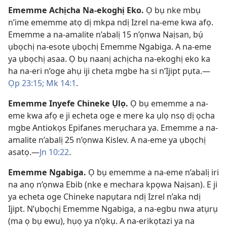
Ememme Achịcha Na-ekoghị Eko
.
Ọ bụ nke mbụ
n’ime ememme atọ dị mkpa ndị Izrel na-eme kwa afọ.
Ememme a na-amalite n’abalị 15 n’ọnwa Naịsan, bụ́
ụbọchị na-esote ụbọchị Ememme Ngabiga. A na-eme
ya ụbọchị asaa. Ọ bụ naanị achịcha na-ekoghị eko ka
ha na-eri n’oge ahụ iji cheta mgbe ha si n’Ijipt pụta.​—
Ọp 23:15;
Mk 14:1
.
Ememme Inyefe Chineke Ụlọ
.
Ọ bụ ememme a na-
eme kwa afọ e ji echeta oge e mere ka ụlọ nsọ dị ọcha
mgbe Antiokọs Epifanes merụchara ya. Ememme a na-
amalite n’abalị 25 n’ọnwa Kislev. A na-eme ya ụbọchị
asatọ.​—
Jn 10:22
.
Ememme Ngabiga
.
Ọ bụ ememme a na-eme n’abalị iri
na anọ n’ọnwa Ebib (nke e mechara kpọwa Naịsan). E ji
ya echeta oge Chineke napụtara ndị Izrel n’aka ndị
Ijipt. N’ụbọchị Ememme Ngabiga, a na-egbu nwa atụrụ
(ma ọ bụ ewu), hụọ ya n’ọkụ. A na-erikọtazi ya na