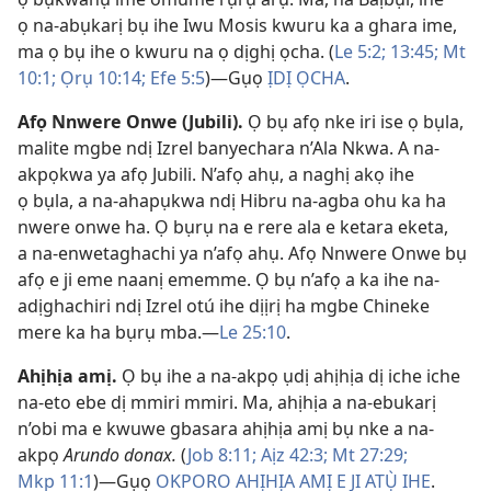
ọ na-abụkarị bụ ihe Iwu Mosis kwuru ka a ghara ime,
ma ọ bụ ihe o kwuru na ọ dịghị ọcha. (
Le 5:2;
13:45;
Mt
10:1;
Ọrụ 10:14;
Efe 5:5
)​—Gụọ
ỊDỊ ỌCHA
.
Afọ Nnwere Onwe (Jubili)
.
Ọ bụ afọ nke iri ise ọ bụla,
malite mgbe ndị Izrel banyechara n’Ala Nkwa. A na-
akpọkwa ya afọ Jubili. N’afọ ahụ, a naghị akọ ihe
ọ bụla, a na-ahapụkwa ndị Hibru na-agba ohu ka ha
nwere onwe ha. Ọ bụrụ na e rere ala e ketara eketa,
a na-enwetaghachi ya n’afọ ahụ. Afọ Nnwere Onwe bụ
afọ e ji eme naanị ememme. Ọ bụ n’afọ a ka ihe na-
adịghachiri ndị Izrel otú ihe dịịrị ha mgbe Chineke
mere ka ha bụrụ mba.​—
Le 25:10
.
Ahịhịa amị
.
Ọ bụ ihe a na-akpọ ụdị ahịhịa dị iche iche
na-eto ebe dị mmiri mmiri. Ma, ahịhịa a na-ebukarị
n’obi ma e kwuwe gbasara ahịhịa amị bụ nke a na-
akpọ
Arundo donax.
(
Job 8:​11;
Aịz 42:3;
Mt 27:29;
Mkp 11:1
)​—Gụọ
OKPORO AHỊHỊA AMỊ E JI ATỤ̀ IHE
.