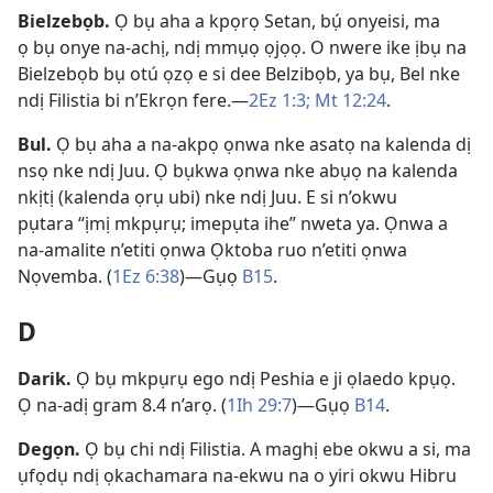
Bielzebọb
.
Ọ bụ aha a kpọrọ Setan, bụ́ onyeisi, ma
ọ bụ onye na-achị, ndị mmụọ ọjọọ. O nwere ike ịbụ na
Bielzebọb bụ otú ọzọ e si dee Belzibọb, ya bụ, Bel nke
ndị Filistia bi n’Ekrọn fere.​—
2Ez 1:3;
Mt 12:24
.
Bul
.
Ọ bụ aha a na-akpọ ọnwa nke asatọ na kalenda dị
nsọ nke ndị Juu. Ọ bụkwa ọnwa nke abụọ na kalenda
nkịtị (kalenda ọrụ ubi) nke ndị Juu. E si n’okwu
pụtara “ịmị mkpụrụ; imepụta ihe” nweta ya. Ọnwa a
na-amalite n’etiti ọnwa Ọktoba ruo n’etiti ọnwa
Nọvemba. (
1Ez 6:​38
)​—Gụọ
B15
.
D
Darik
.
Ọ bụ mkpụrụ ego ndị Peshia e ji ọlaedo kpụọ.
Ọ na-adị gram 8.4 n’arọ. (
1Ih 29:7
)​—Gụọ
B14
.
Degọn
.
Ọ bụ chi ndị Filistia. A maghị ebe okwu a si, ma
ụfọdụ ndị ọkachamara na-ekwu na o yiri okwu Hibru