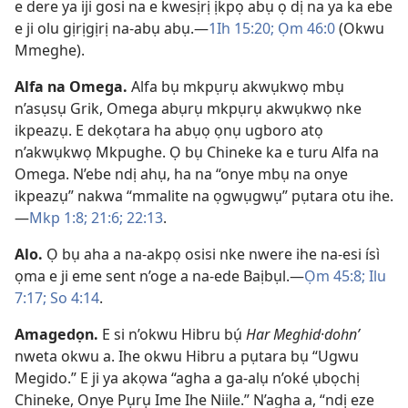
e dere ya iji gosi na e kwesịrị ịkpọ abụ ọ dị na ya ka ebe
e ji olu gịrịgịrị na-abụ abụ.​—
1Ih 15:20;
Ọm 46:0
(Okwu
Mmeghe).
Alfa na Omega
.
Alfa bụ mkpụrụ akwụkwọ mbụ
n’asụsụ Grik, Omega abụrụ mkpụrụ akwụkwọ nke
ikpeazụ. E dekọtara ha abụọ ọnụ ugboro atọ
n’akwụkwọ Mkpughe. Ọ bụ Chineke ka e turu Alfa na
Omega. N’ebe ndị ahụ, ha na “onye mbụ na onye
ikpeazụ” nakwa “mmalite na ọgwụgwụ” pụtara otu ihe.​
—
Mkp 1:8;
21:6;
22:13
.
Alo
.
Ọ bụ aha a na-akpọ osisi nke nwere ihe na-esi ísì
ọma e ji eme sent n’oge a na-ede Baịbụl.​—
Ọm 45:8;
Ilu
7:17;
So 4:14
.
Amagedọn
.
E si n’okwu Hibru bụ́
Har Meghid·dohnʹ
nweta okwu a. Ihe okwu Hibru a pụtara bụ “Ugwu
Megido.” E ji ya akọwa “agha a ga-alụ n’oké ụbọchị
Chineke, Onye Pụrụ Ime Ihe Niile.” N’agha a, “ndị eze