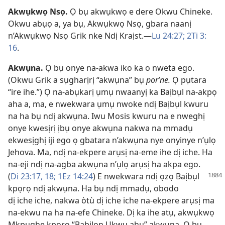
Akwụkwọ Nsọ
.
Ọ bụ akwụkwọ e dere Okwu Chineke.
Okwu abụọ a, ya bụ, Akwụkwọ Nsọ, gbara naanị
n’Akwụkwọ Nsọ Grik nke Ndị Kraịst.​—
Lu 24:27;
2Ti 3:​
16
.
Akwụna
.
Ọ bụ onye na-akwa iko ka o nweta ego.
(Okwu Grik a sụgharịrị “akwụna” bụ
porʹne.
Ọ pụtara
“ire ihe.”) Ọ na-abụkarị ụmụ nwaanyị ka Baịbụl na-akpọ
aha a, ma, e nwekwara ụmụ nwoke ndị Baịbụl kwuru
na ha bụ ndị akwụna. Iwu Mosis kwuru na e nweghị
onye kwesịrị ịbụ onye akwụna nakwa na mmadụ
ekwesịghị iji ego ọ gbatara n’akwụna nye onyinye n’ụlọ
Jehova. Ma, ndị na-ekpere arụsị na-eme ihe dị iche. Ha
na-eji ndị na-agba akwụna n’ụlọ arụsị ha akpa ego.
(
Di 23:17, 18;
1Ez 14:24
) E nwekwara
ndị ọzọ Baịbụl
kpọrọ ndị akwụna. Ha bụ ndị mmadụ, obodo
dị iche iche, nakwa òtù dị iche iche na-ekpere arụsị ma
na-ekwu na ha na-efe Chineke. Dị ka ihe atụ, akwụkwọ
Mkpughe kpọrọ “Babịlọn Ukwu ahụ” akwụna. Ọ bụ