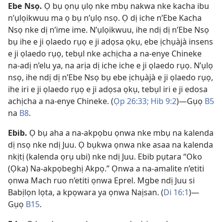
Ebe Nsọ
.
Ọ bụ ọnụ ụlọ nke mbụ nakwa nke kacha ibu
n’ụlọikwuu ma ọ bụ n’ụlọ nsọ. Ọ dị iche n’Ebe Kacha
Nsọ nke dị n’ime ime. N’ụlọikwuu, ihe ndị dị n’Ebe Nsọ
bụ ihe e ji ọlaedo rụọ e ji adọsa ọkụ, ebe ịchụàjà insens
e ji ọlaedo rụọ, tebụl nke achịcha a na-enye Chineke
na-adị n’elu ya, na arịa dị iche iche e ji ọlaedo rụọ. N’ụlọ
nsọ, ihe ndị dị n’Ebe Nsọ bụ ebe ịchụàjà e ji ọlaedo rụọ,
ihe iri e ji ọlaedo rụọ e ji adọsa ọkụ, tebụl iri e ji edosa
achịcha a na-enye Chineke. (
Ọp 26:33;
Hib 9:2
)​—Gụọ
B5
na
B8
.
Ebib
.
Ọ bụ aha a na-akpọbu ọnwa nke mbụ na kalenda
dị nsọ nke ndị Juu. Ọ bụkwa ọnwa nke asaa na kalenda
nkịtị (kalenda ọrụ ubi) nke ndị Juu. Ebib pụtara “Oko
(Ọka) Na-akpọbeghị Akpọ.” Ọnwa a na-amalite n’etiti
ọnwa Mach ruo n’etiti ọnwa Eprel. Mgbe ndị Juu si
Babịlọn lọta, a kpọwara ya ọnwa Naịsan. (
Di 16:1
)​—
Gụọ
B15
.