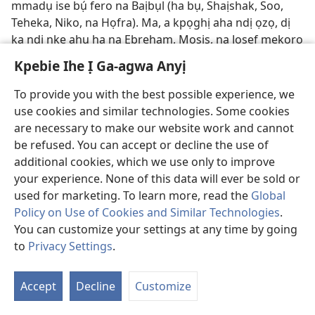
mmadụ ise bụ́ fero na Baịbụl (ha bụ, Shaịshak, Soo,
Teheka, Niko, na Họfra). Ma, a kpọghị aha ndị ọzọ, dị
ka ndị nke ahụ ha na Ebreham, Mosis, na Josef mekọrọ
nnọọ ihe.​—
Ọp 15:4;
Ro 9:​17
.
Kpebie Ihe Ị Ga-agwa Anyị
Filistia; Ndị Filistia
.
Ọ bụ ala dị n’ebe ndịda ụsọ
To provide you with the best possible experience, we
osimiri dị n’Izrel ka e mechara kpọwa Filistia. A na-akpọ
use cookies and similar technologies. Some cookies
ndị Krit kwatara n’ala ahụ ndị Filistia. Devid meriri ha
are necessary to make our website work and cannot
n’agha, mana, ha nọ na-achị onwe ha, e nweghịkwa
be refused. You can accept or decline the use of
mgbe ha na ndị Izrel dị ná mma. (
Ọp 13:17;
1Sa 17:4;
additional cookies, which we use only to improve
Em 9:7
)​—Gụọ
B4
.
your experience. None of this data will ever be sold or
used for marketing. To learn more, read the
Global
Frankinsens
.
Ọ bụ esó (gọm) kpụkọrọ akpụkọ na-esi
Policy on Use of Cookies and Similar Technologies
.
n’osisi ụfọdụ ma ọ bụ n’ahịhịa ụfọdụ agbapụta. A na-
You can customize your settings at any time by going
akpọ ya
Boswellia.
Frankinsens na-esi ísì ọma
to
Privacy Settings
.
ma a mụnye ya ọkụ
.
O so n’ihe ndị e ji eme insens a na-
Go
amụ n’ụlọikwuu nakwa n’ụlọ nsọ. A na-atụkwasị ya
Is
n’elu àjà ọka nakwa n’elu achịcha ndị a na-edosa n’Ebe
Accept
Decline
Customize
Nd
Nsọ.​—
Ọp 30:34-36;
Le 2:1;
24:7;
Mt 2:​11
.
Dị