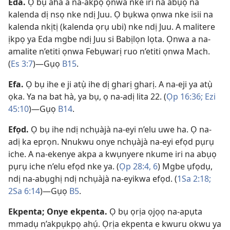
Eda
.
Ọ bụ aha a na-akpọ ọnwa nke iri na abụọ na
kalenda dị nsọ nke ndị Juu. Ọ bụkwa ọnwa nke isii na
kalenda nkịtị (kalenda ọrụ ubi) nke ndị Juu. A malitere
ịkpọ ya Eda mgbe ndị Juu si Babịlọn lọta. Ọnwa a na-
amalite n’etiti ọnwa Febụwarị ruo n’etiti ọnwa Mach.
(
Es 3:7
)​—Gụọ
B15
.
Efa
.
Ọ bụ ihe e ji atụ̀ ihe dị gharị gharị. A na-eji ya atụ̀
ọka. Ya na bat hà, ya bụ, ọ na-adị lita 22. (
Ọp 16:36;
Ezi
45:10
)​—Gụọ
B14
.
Efọd
.
Ọ bụ ihe ndị nchụàjà na-eyi n’elu uwe ha. Ọ na-
adị ka eprọn. Nnukwu onye nchụàjà na-eyi efọd pụrụ
iche. A na-ekenye akpa a kwụnyere nkume iri na abụọ
pụrụ iche n’elu efọd nke ya. (
Ọp 28:​4,
6
) Mgbe ụfọdụ,
ndị na-abụghị ndị nchụàjà na-eyikwa efọd. (
1Sa 2:18;
2Sa 6:14
)​—Gụọ
B5
.
Ekpenta; Onye ekpenta
.
Ọ bụ ọrịa ọjọọ na-apụta
mmadụ n’akpụkpọ ahụ́. Ọrịa ekpenta e kwuru okwu ya