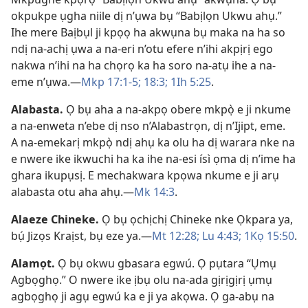
okpukpe ụgha niile dị n’ụwa bụ “Babịlọn Ukwu ahụ.”
Ihe mere Baịbụl ji kpọọ ha akwụna bụ maka na ha so
ndị na-achị ụwa a na-eri n’otu efere n’ihi akpịrị ego
nakwa n’ihi na ha chọrọ ka ha soro na-atụ ihe a na-
eme n’ụwa.​—
Mkp 17:​1-5;
18:3;
1Ih 5:​25
.
Alabasta
.
Ọ bụ aha a na-akpọ obere mkpọ̀ e ji nkume
a na-enweta n’ebe dị nso n’Alabastrọn, dị n’Ijipt, eme.
A na-emekarị mkpọ̀ ndị ahụ ka olu ha dị warara nke na
e nwere ike ikwuchi ha ka ihe na-esi ísì ọma dị n’ime ha
ghara ikupụsị. E mechakwara kpọwa nkume e ji arụ
alabasta otu aha ahụ.​—
Mk 14:3
.
Alaeze Chineke
.
Ọ bụ ọchịchị Chineke nke Ọkpara ya,
bụ́ Jizọs Kraịst, bụ eze ya.​—
Mt 12:28;
Lu 4:​43;
1Kọ 15:50
.
Alamọt
.
Ọ bụ okwu gbasara egwú. Ọ pụtara “Ụmụ
Agbọghọ.” O nwere ike ịbụ olu na-ada gịrịgịrị ụmụ
agbọghọ ji agụ egwú ka e ji ya akọwa. Ọ ga-abụ na