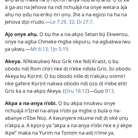
à ga-asị na Jehova na ndị nchụàjà na onye wetara àjà
ahụ nọ ọdụ na-erikọ nri ọnụ. Ihe a na-egosi na ha na
Jehova dịzi n’udo.​—
Le 7:29,
32;
Di 27:7
.
Ajọ onye ahụ
.
Ọ bụ ihe a na-akpọ Setan bụ́ Ekwensu,
onye na-agba Chineke mgba okpuru, na-agbakwa iwu
ya ụkwụ.​—
Mt 6:​13;
1Jn 5:​19
.
Akeya
.
N’Akwụkwọ Nsọ Grik nke Ndị Kraịst, ọ bụ
obodo ndị Rom chịrị nke dị n’ebe ndịda Gris. Isi obodo
Akeya bụ Kọrịnt. Ọ bụ obodo niile dị n’akụkụ osimiri
nke gafere Kọrịnt nakwa obodo ndị ọzọ dị n’ebe etiti
Gris ka a na-akpọ Akeya. (
Ọrụ 18:12
)​—Gụọ
B13
.
Akpa a na-anya n’obi
.
Ọ bụ akpa nnukwu onye
nchụàjà n’Izrel na-anya n’obi ya mgbe ọ bụla ọ na-
abanye n’Ebe Nsọ. A kwụnyere nkume ndị dị oké ọnụ
n’akpa a. A kpọrọ ya “akpa a na-anya n’obi nke e ji ekpe
ikpe” maka na Yurim na Tọmịm na-adị n’ime ya.