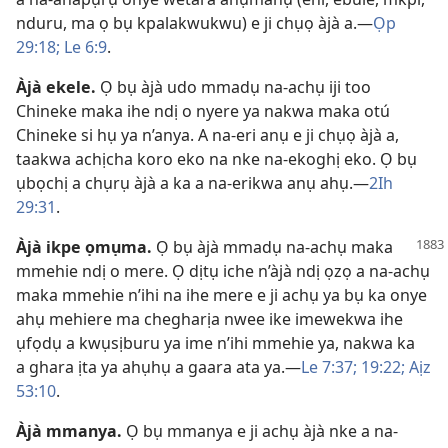
nduru, ma ọ bụ kpalakwukwu) e ji chụọ àjà a.​—
Ọp
29:18;
Le 6:9
.
Àjà ekele
.
Ọ bụ àjà udo mmadụ na-achụ iji too
Chineke maka ihe ndị o nyere ya nakwa maka otú
Chineke si hụ ya n’anya. A na-eri anụ e ji chụọ àjà a,
taakwa achịcha koro eko na nke na-ekoghị eko. Ọ bụ
ụbọchị a chụrụ àjà a ka a na-erikwa anụ ahụ.​—
2Ih
29:31
.
Àjà ikpe ọmụma
.
Ọ bụ àjà mmadụ na-achụ maka
mmehie ndị o mere. Ọ dịtụ iche n’àjà ndị ọzọ a na-achụ
maka mmehie n’ihi na ihe mere e ji achụ ya bụ ka onye
ahụ mehiere ma chegharịa nwee ike imewekwa ihe
ụfọdụ a kwụsịburu ya ime n’ihi mmehie ya, nakwa ka
a ghara ịta ya ahụhụ a gaara ata ya.​—
Le 7:​37;
19:22;
Aịz
53:10
.
Àjà mmanya
.
Ọ bụ mmanya e ji achụ àjà nke a na-