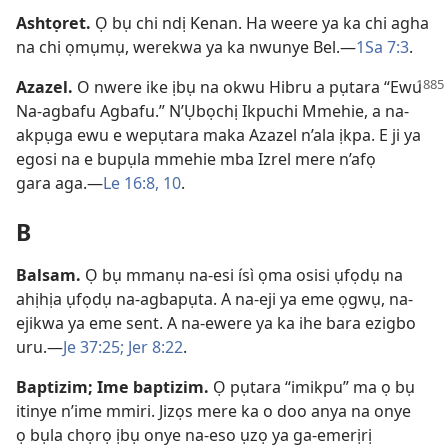
Ashtọret
.
Ọ bụ chi ndị Kenan. Ha weere ya ka chi agha
na chi ọmụmụ, werekwa ya ka nwunye Bel.​—
1Sa 7:3
.
Azazel
.
O nwere ike ịbụ na okwu Hibru a pụtara “Ewu
Na-agbafu Agbafu.” N’Ụbọchị Ikpuchi Mmehie, a na-
akpụga ewu e wepụtara maka Azazel n’ala ịkpa. E ji ya
egosi na e bupụla mmehie mba Izrel mere n’afọ
gara aga.​—
Le 16:​8,
10
.
B
Balsam
.
Ọ bụ mmanụ na-esi ísì ọma osisi ụfọdụ na
ahịhịa ụfọdụ na-agbapụta. A na-eji ya eme ọgwụ, na-
ejikwa ya eme sent. A na-ewere ya ka ihe bara ezigbo
uru.​—
Je 37:25;
Jer 8:22
.
Baptizim; Ime baptizim
.
Ọ pụtara “imikpu” ma ọ bụ
itinye n’ime mmiri. Jizọs mere ka o doo anya na onye
ọ bụla chọrọ ịbụ onye na-eso ụzọ ya ga-emerịrị