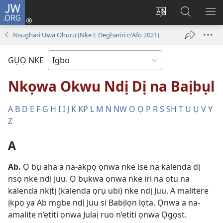
JW.ORG
Banye
(ga-
Gbanwee
Chọọ
ME
emepere
asụsụ
Ihe
YA
Nsụgharị Ụwa Ọhụrụ (Nke E Degharịrị n'Afọ 2021)
gị
na
ebe
JW.ORG
GỤỌ NKE
ọzọ
ị
Nkọwa Okwu Ndị Dị na Baịbụl
ga-
anọ
A
B
D
E
F
G
H
I
Ị
J
K
KP
L
M
N
NW
O
Ọ
P
R
S
SH
T
U
Ụ
V
Y
gụọ
Z
ya)
A
Ab
.
Ọ bụ aha a na-akpọ ọnwa nke ise na kalenda dị
nsọ nke ndị Juu. Ọ bụkwa ọnwa nke iri na otu na
kalenda nkịtị (kalenda ọrụ ubi) nke ndị Juu. A malitere
ịkpọ ya Ab mgbe ndị Juu si Babịlọn lọta. Ọnwa a na-
amalite n’etiti ọnwa Julaị ruo n’etiti ọnwa Ọgọst.