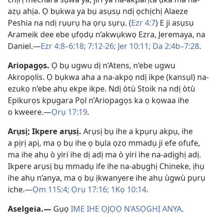
azụ ahịa. Ọ bụkwa ya bụ asụsụ ndị ọchịchị Alaeze
Peshia na ndị rụụrụ ha ọrụ sụrụ. (
Ezr 4:7
) E ji asụsụ
Arameik dee ebe ụfọdụ n’akwụkwọ Ezra, Jeremaya, na
Daniel.​—
Ezr 4:8–​6:​18;
7:​12-​26;
Jer 10:11;
Da 2:4b–7:​28
.
Ariopagọs
.
Ọ bụ ugwu dị n’Atens, n’ebe ugwu
Akropọlis. Ọ bụkwa aha a na-akpọ ndị ikpe (kansụl) na-
ezukọ n’ebe ahụ ekpe ikpe. Ndị òtù Stoik na ndị òtù
Epikurọs kpụgara Pọl n’Ariopagọs ka ọ kọwaa ihe
o kweere.​—
Ọrụ 17:19
.
Arụsị; Ikpere arụsị
.
Arụsị bụ ihe a kpụrụ akpụ, ihe
a pịrị apị, ma ọ bụ ihe ọ bụla ọzọ mmadụ ji efe ofufe,
ma ihe ahụ ò yiri ihe dị adị ma ò yiri ihe na-adịghị adị.
Ikpere arụsị bụ mmadụ ife ihe na-abụghị Chineke, ịhụ
ihe ahụ n’anya, ma ọ bụ ịkwanyere ihe ahụ ùgwù pụrụ
iche.​—
Ọm 115:4;
Ọrụ 17:16;
1Kọ 10:14
.
Aselgeia
.
​—
Gụọ
IME IHE ỌJỌỌ N’ASỌGHỊ ANYA
.