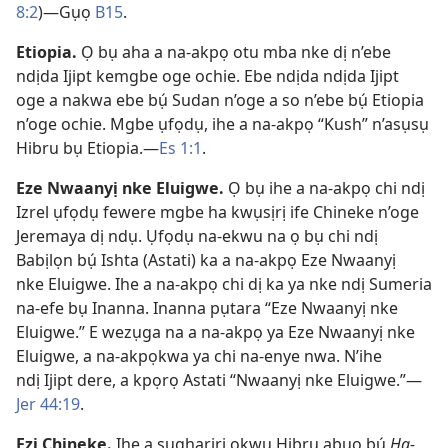
8:2
)​—Gụọ
B15
.
Etiopia
.
Ọ bụ aha a na-akpọ otu mba nke dị n’ebe
ndịda Ijipt kemgbe oge ochie. Ebe ndịda ndịda Ijipt
oge a nakwa ebe bụ́ Sudan n’oge a so n’ebe bụ́ Etiopia
n’oge ochie. Mgbe ụfọdụ, ihe a na-akpọ “Kush” n’asụsụ
Hibru bụ Etiopia.​—
Es 1:1
.
Eze Nwaanyị nke Eluigwe
.
Ọ bụ ihe a na-akpọ chi ndị
Izrel ụfọdụ fewere mgbe ha kwụsịrị ife Chineke n’oge
Jeremaya dị ndụ. Ụfọdụ na-ekwu na ọ bụ chi ndị
Babịlọn bụ́ Ishta (Astati) ka a na-akpọ Eze Nwaanyị
nke Eluigwe. Ihe a na-akpọ chi dị ka ya nke ndị Sumeria
na-efe bụ Inanna. Inanna pụtara “Eze Nwaanyị nke
Eluigwe.” E wezụga na a na-akpọ ya Eze Nwaanyị nke
Eluigwe, a na-akpọkwa ya chi na-enye nwa. N’ihe
ndị Ijipt dere, a kpọrọ Astati “Nwaanyị nke Eluigwe.”​—
Jer 44:19
.
Ezi Chineke
.
Ihe a sụgharịrị okwu Hibru abụọ bụ́
Ha-