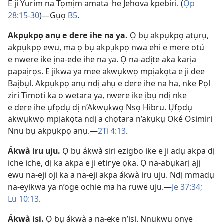
E ji Yurim na Tọmịm amata ihe Jehova kpebiri. (
Ọp
28:15-​30
)​—Gụọ
B5
.
Akpụkpọ anụ e dere ihe na ya
.
Ọ bụ akpụkpọ atụrụ,
akpụkpọ ewu, ma ọ bụ akpụkpọ nwa ehi e mere otú
e nwere ike ịna-ede ihe na ya. Ọ na-adịte aka karịa
papaịrọs. E jikwa ya mee akwụkwọ mpịakọta e ji dee
Baịbụl. Akpụkpọ anụ ndị ahụ e dere ihe na ha, nke Pọl
ziri Timoti ka o wetara ya, nwere ike ịbụ ndị nke
e dere ihe ụfọdụ dị n’Akwụkwọ Nsọ Hibru. Ụfọdụ
akwụkwọ mpịakọta ndị a chọtara n’akụkụ Oké Osimiri
Nnu bụ akpụkpọ anụ.​—
2Ti 4:​13
.
Ákwà iru uju
.
Ọ bụ ákwà siri ezigbo ike e ji adụ akpa dị
iche iche, dị ka akpa e ji etinye ọka. Ọ na-abụkarị ajị
ewu na-eji oji ka a na-eji akpa ákwà iru uju. Ndị mmadụ
na-eyikwa ya n’oge ochie ma ha ruwe uju.​—
Je 37:34;
Lu 10:13
.
Ákwà isi
.
Ọ bụ ákwà a na-eke n’isi. Nnukwu onye