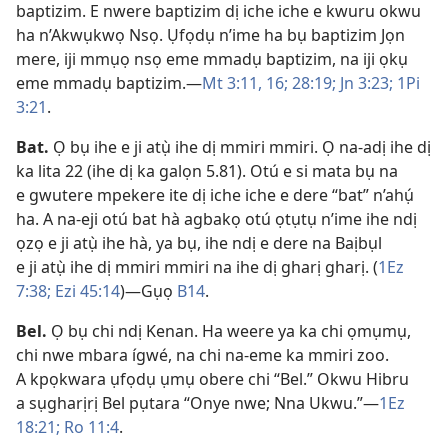
baptizim. E nwere baptizim dị iche iche e kwuru okwu
ha n’Akwụkwọ Nsọ. Ụfọdụ n’ime ha bụ baptizim Jọn
mere, iji mmụọ nsọ eme mmadụ baptizim, na iji ọkụ
eme mmadụ baptizim.​—
Mt 3:11,
16;
28:19;
Jn 3:23;
1Pi
3:​21
.
Bat
.
Ọ bụ ihe e ji atụ̀ ihe dị mmiri mmiri. Ọ na-adị ihe dị
ka lita 22 (ihe dị ka galọn 5.81). Otú e si mata bụ na
e gwutere mpekere ite dị iche iche e dere “bat” n’ahụ́
ha. A na-eji otú bat hà agbakọ otú ọtụtụ n’ime ihe ndị
ọzọ e ji atụ̀ ihe hà, ya bụ, ihe ndị e dere na Baịbụl
e ji atụ̀ ihe dị mmiri mmiri na ihe dị gharị gharị. (
1Ez
7:38;
Ezi 45:14
)​—Gụọ
B14
.
Bel
.
Ọ bụ chi ndị Kenan. Ha weere ya ka chi ọmụmụ,
chi nwe mbara ígwé, na chi na-eme ka mmiri zoo.
A kpọkwara ụfọdụ ụmụ obere chi “Bel.” Okwu Hibru
a sụgharịrị Bel pụtara “Onye nwe; Nna Ukwu.”​—
1Ez
18:21;
Ro 11:4
.