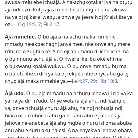
awụsa n’elu ebe ịchụàjà. A na-achụkọtakarị ya na ọtụtụ
àjà ndị ọzọ. Pọl ji àjà a mee ihe atụ mgbe ọ na-akọwa
na ya dị njikere iwepụta onwe ya jeere Ndị Kraịst ibe ya
ozi.​—
Ọg 15:5,
7;
Fil 2:​17
.
Àjà mmehie
.
Ọ bụ àjà a na-achụ maka mmehie
mmadụ na-akpachaghị anya mee, nke onye ahụ mere
n’ihi na o zughị okè. A na-eji anụmanụ dị iche iche ma
ọ bụ nnụnụ achụ àjà a. O nwere ike ịbụ oké ehi ma
ọ bụkwanụ kpalakwukwu. Ọ bụ onye mmadụ bụ ma
ọ bụ otú ihe si dịrị ya ka e ji ekpebi ihe onye ahụ ga-eji
chụọ àjà maka mmehie ya.​—
Le 4:​27,
29;
Hib 10:8
.
Àjà udo
.
Ọ bụ àjà mmadụ na-achụrụ Jehova iji rịọ ya ka
ya na ya dịrị n’udo. Onye wetara àjà ahụ, ndị ezinụlọ
ya, onye nchụàjà chụrụ àjà ahụ, na ndị nchụàjà ndị
bịara ọrụ n’ụbọchị ahụ ga-eri anụ ahụ e ji chụọ àjà.
Jehova na-anabata àjà ahụ mgbe ọ nụrụ ísì ọma abụba
anụ ahụ e suru ọkụ na-esi. A na-enyekwa Jehova ọbara
anụ ahụ maka na ọ nọchiri anya ndụ anụ ahụ. Ọ dị ka