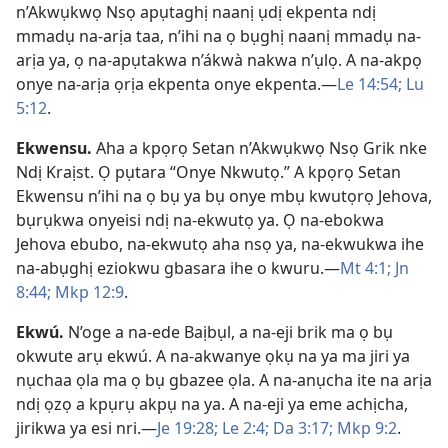
n’Akwụkwọ Nsọ apụtaghị naanị ụdị ekpenta ndị
mmadụ na-arịa taa, n’ihi na ọ bụghị naanị mmadụ na-
arịa ya, ọ na-apụtakwa n’ákwà nakwa n’ụlọ. A na-akpọ
onye na-arịa ọrịa ekpenta onye ekpenta.​—
Le 14:54;
Lu
5:​12
.
Ekwensu
.
Aha a kpọrọ Setan n’Akwụkwọ Nsọ Grik nke
Ndị Kraịst. Ọ pụtara “Onye Nkwutọ.” A kpọrọ Setan
Ekwensu n’ihi na ọ bụ ya bụ onye mbụ kwutọrọ Jehova,
bụrụkwa onyeisi ndị na-ekwutọ ya. Ọ na-ebokwa
Jehova ebubo, na-ekwutọ aha nsọ ya, na-ekwukwa ihe
na-abụghị eziokwu gbasara ihe o kwuru.​—
Mt 4:1;
Jn
8:44;
Mkp 12:9
.
Ekwú
.
N’oge a na-ede Baịbụl, a na-eji brik ma ọ bụ
okwute arụ ekwú. A na-akwanye ọkụ na ya ma jiri ya
nụchaa ọla ma ọ bụ gbazee ọla. A na-anụcha ite na arịa
ndị ọzọ a kpụrụ akpụ na ya. A na-eji ya eme achịcha,
jirikwa ya esi nri.​—
Je 19:28;
Le 2:4;
Da 3:​17;
Mkp 9:2
.