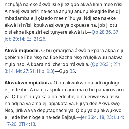
nchụàjà na-eke ákwà isi e ji ezigbo ákwà linin mee n’isi.
A na-ejikwa eriri na-acha anụnụ anụnụ ekegide ihe dị
mbadamba e ji ọlaedo mee n’ihu ya. Ndị eze na-eke
ákwà isi n’isi, kpukwasịkwa ya okpueze ha. Job ji otú
o si ekpe ikpe ziri ezi tụnyere ákwà isi.​—
Ọp 28:36, 37;
Job 29:14;
Ezi 21:26
.
Ákwà mgbochi
.
Ọ bụ ọmarịcha ákwà a kpara akpa e ji
gebichie Ebe Nsọ na Ebe Kacha Nsọ n’ụlọikwuu nakwa
n’ụlọ nsọ. A kpara ndị cherob n’ákwà a. (
Ọp 26:31;
2Ih
3:14;
Mt 27:51;
Hib. 9:3
)​—Gụọ
B5
.
Akwụkwọ mpịakọta
.
Ọ bụ akwụkwọ na-adị ogologo
e ji ede ihe. A na-eji akpụkpọ anụ ma ọ bụ papaịrọs arụ
ya. Ọ bụ n’ihu ya ka a na-ede ihe, ọ na-enwekwa osisi
na-adị na ya a na-eji apịakọta ya. E ji ya dee Akwụkwọ
Nsọ, jirikwa ya depụtaghachi ya. Ọ bụ ya bụ akwụkwọ
e ji ede ihe n’oge a na-ede Baịbụl.​—
Jer 36:​4,
18,
23;
Lu 4:​
17-​20;
2Ti 4:​13
.