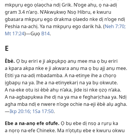
mkpụrụ ego ọlaọcha ndị Grik. N’oge ahụ, ọ na-adị
gram 3.4 n’arọ. N’Akwụkwọ Nsọ Hibru, e kwuru
gbasara mkpụrụ ego drakma ọlaedo nke dị n’oge ndị
Peshia na-achị. Ya na mkpụrụ ego darik hà. (
Neh 7:70;
Mt 17:24
)​—Gụọ
B14
.
E
Èbè
.
Ọ bụ eriri e ji akpụkpọ anụ mee ma ọ bụ eriri
a kpara akpa nke e ji akwara anụ ma ọ bụ ajị anụ mee.
Etiti ya na-adị mbadamba. A na-etinye ihe a chọrọ
ịgbapụ na ya. Ihe a na-etinyekarị na ya bụ okwute.
A na-eke otu isi èbè ahụ n’aka, jide isi nke ọzọ n’aka.
A na-agbapụkwa ihe dị na ya ma e fegharịchaa ya. Ndị
agha mba ndị e nwere n’oge ochie na-eji èbè alụ agha.​
—
Ikp 20:16;
1Sa 17:50
.
Ebe a na-anọ efe ofufe
.
Ọ bụ ebe dị nsọ a rụrụ ka
a nọrọ na-efe Chineke. Ma n’ọtụtụ ebe e kwuru okwu