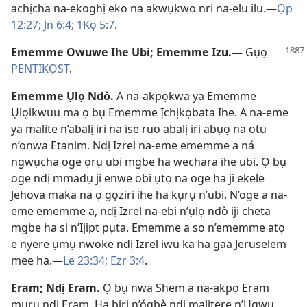
achịcha na-ekoghị eko na akwụkwọ nri na-elu ilu.​—
Ọp
12:27;
Jn 6:4;
1Kọ 5:7
.
Ememme Owuwe Ihe Ubi; Ememme Izu
.
​—
Gụọ
PENTIKỌST
.
Ememme Ụlọ Ndò
.
A na-akpọkwa ya Ememme
Ụlọikwuu ma ọ bụ Ememme Ịchịkọbata Ihe. A na-eme
ya malite n’abalị iri na ise ruo abalị iri abụọ na otu
n’ọnwa Etanim. Ndị Izrel na-eme ememme a ná
ngwụcha oge ọrụ ubi mgbe ha wechara ihe ubi. Ọ bụ
oge ndị mmadụ ji enwe obi ụtọ na oge ha ji ekele
Jehova maka na ọ gọziri ihe ha kụrụ n’ubi. N’oge a na-
eme ememme a, ndị Izrel na-ebi n’ụlọ ndò iji cheta
mgbe ha si n’Ijipt pụta. Ememme a so n’ememme atọ
e nyere ụmụ nwoke ndị Izrel iwu ka ha gaa Jeruselem
mee ha.​—
Le 23:34;
Ezr 3:4
.
Eram; Ndị Eram
.
Ọ bụ nwa Shem a na-akpọ Eram
mụrụ ndị Eram. Ha biri n’ógbè ndị malitere n’Ugwu