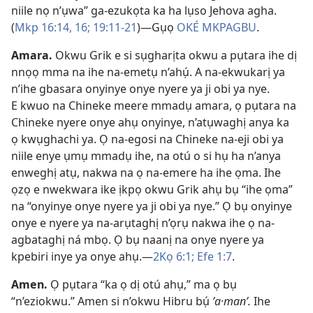
niile nọ n’ụwa” ga-ezukọta ka ha lụso Jehova agha.
(
Mkp 16:14,
16;
19:11-​21
)​—Gụọ
OKÉ MKPAGBU
.
Amara
.
Okwu Grik e si sụgharịta okwu a pụtara ihe dị
nnọọ mma na ihe na-emetụ n’ahụ́. A na-ekwukarị ya
n’ihe gbasara onyinye onye nyere ya ji obi ya nye.
E kwuo na Chineke meere mmadụ amara, ọ pụtara na
Chineke nyere onye ahụ onyinye, n’atụwaghị anya ka
ọ kwụghachi ya. Ọ na-egosi na Chineke na-eji obi ya
niile enye ụmụ mmadụ ihe, na otú o si hụ ha n’anya
enweghị atụ, nakwa na ọ na-emere ha ihe ọma. Ihe
ọzọ e nwekwara ike ịkpọ okwu Grik ahụ bụ “ihe ọma”
na “onyinye onye nyere ya ji obi ya nye.” Ọ bụ onyinye
onye e nyere ya na-arụtaghị n’ọrụ nakwa ihe ọ na-
agbataghị ná mbọ. Ọ bụ naanị na onye nyere ya
kpebiri inye ya onye ahụ.​—
2Kọ 6:1;
Efe 1:7
.
Amen
.
Ọ pụtara “ka ọ dị otú ahụ,” ma ọ bụ
“n’eziokwu.” Amen si n’okwu Hibru bụ́
ʼa·manʹ.
Ihe