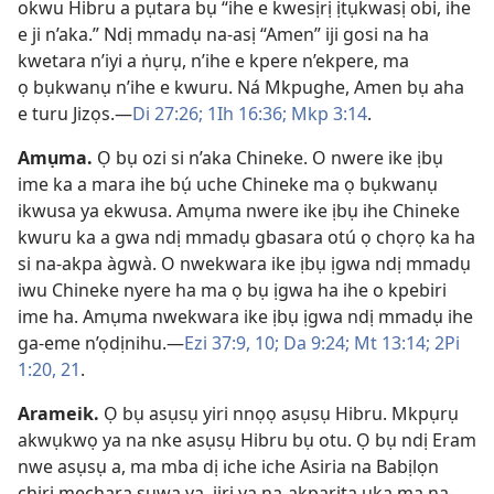
okwu Hibru a pụtara bụ “ihe e kwesịrị ịtụkwasị obi, ihe
e ji n’aka.” Ndị mmadụ na-asị “Amen” iji gosi na ha
kwetara n’iyi a ṅụrụ, n’ihe e kpere n’ekpere, ma
ọ bụkwanụ n’ihe e kwuru. Ná Mkpughe, Amen bụ aha
e turu Jizọs.​—
Di 27:26;
1Ih 16:36;
Mkp 3:​14
.
Amụma
.
Ọ bụ ozi si n’aka Chineke. O nwere ike ịbụ
ime ka a mara ihe bụ́ uche Chineke ma ọ bụkwanụ
ikwusa ya ekwusa. Amụma nwere ike ịbụ ihe Chineke
kwuru ka a gwa ndị mmadụ gbasara otú ọ chọrọ ka ha
si na-akpa àgwà. O nwekwara ike ịbụ ịgwa ndị mmadụ
iwu Chineke nyere ha ma ọ bụ ịgwa ha ihe o kpebiri
ime ha. Amụma nwekwara ike ịbụ ịgwa ndị mmadụ ihe
ga-eme n’ọdịnihu.​—
Ezi 37:​9, 10;
Da 9:​24;
Mt 13:14;
2Pi
1:​20, 21
.
Arameik
.
Ọ bụ asụsụ yiri nnọọ asụsụ Hibru. Mkpụrụ
akwụkwọ ya na nke asụsụ Hibru bụ otu. Ọ bụ ndị Eram
nwe asụsụ a, ma mba dị iche iche Asiria na Babịlọn
chịrị mechara sụwa ya, jiri ya na-akparịta ụka ma na-