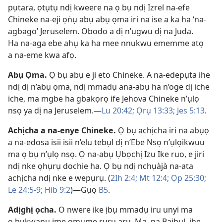
pụtara, ọtụtụ ndị kweere na ọ bụ ndị Izrel na-efe
Chineke na-eji ọṅụ abụ abụ ọma iri na ise a ka ha ‘na-
agbago’ Jeruselem. Obodo a dị n’ugwu dị na Juda.
Ha na-aga ebe ahụ ka ha mee nnukwu ememme atọ
a na-eme kwa afọ.
Abụ Ọma
.
Ọ bụ abụ e ji eto Chineke. A na-edepụta ihe
ndị dị n’abụ ọma, ndị mmadụ ana-abụ ha n’oge dị iche
iche, ma mgbe ha gbakọrọ ife Jehova Chineke n’ụlọ
nsọ ya dị na Jeruselem.​—
Lu 20:42;
Ọrụ 13:33;
Jes 5:​13
.
Achịcha a na-enye Chineke
.
Ọ bụ achịcha iri na abụọ
a na-edosa isii isii n’elu tebụl dị n’Ebe Nsọ n’ụlọikwuu
ma ọ bụ n’ụlọ nsọ. Ọ na-abụ Ụbọchị Izu Ike ruo, e jiri
ndị nke ọhụrụ dochie ha. Ọ bụ ndị nchụàjà na-ata
achịcha ndị nke e wepụrụ. (
2Ih 2:4;
Mt 12:4;
Ọp 25:30;
Le 24:​5-9;
Hib 9:2
)​—Gụọ
B5
.
Adịghị ọcha
.
O nwere ike ịbụ mmadụ iru unyi ma
ọ bụkwanụ ime omume rụrụ arụ. Ma, na Baịbụl, ihe