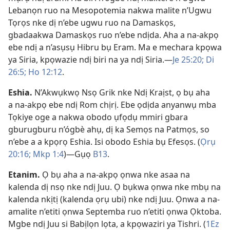
Lebanọn ruo na Mesopotemia nakwa malite n’Ugwu
Tọrọs nke dị n’ebe ugwu ruo na Damaskọs,
gbadaakwa Damaskọs ruo n’ebe ndịda. Aha a na-akpọ
ebe ndị a n’asụsụ Hibru bụ Eram. Ma e mechara kpọwa
ya Siria, kpọwazie ndị biri na ya ndị Siria.​—
Je 25:20;
Di
26:5;
Ho 12:12
.
Eshia
.
N’Akwụkwọ Nsọ Grik nke Ndị Kraịst, ọ bụ aha
a na-akpọ ebe ndị Rom chịrị. Ebe ọdịda anyanwụ mba
Tọkiye oge a nakwa obodo ụfọdụ mmiri gbara
gburugburu n’ógbè ahụ, dị ka Semọs na Patmọs, so
n’ebe a a kpọrọ Eshia. Isi obodo Eshia bụ Efesọs. (
Ọrụ
20:16;
Mkp 1:4
)​—Gụọ
B13
.
Etanim
.
Ọ bụ aha a na-akpọ ọnwa nke asaa na
kalenda dị nsọ nke ndị Juu. Ọ bụkwa ọnwa nke mbụ na
kalenda nkịtị (kalenda ọrụ ubi) nke ndị Juu. Ọnwa a na-
amalite n’etiti ọnwa Septemba ruo n’etiti ọnwa Ọktoba.
Mgbe ndị Juu si Babịlọn lọta, a kpọwaziri ya Tishri. (
1Ez