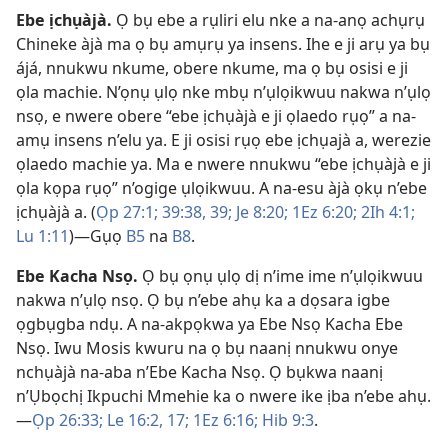
Ebe ịchụàjà
.
Ọ bụ ebe a rụliri elu nke a na-anọ achụrụ
Chineke àjà ma ọ bụ amụrụ ya insens. Ihe e ji arụ ya bụ
ájá, nnukwu nkume, obere nkume, ma ọ bụ osisi e ji
ọla machie. N’ọnụ ụlọ nke mbụ n’ụlọikwuu nakwa n’ụlọ
nsọ, e nwere obere “ebe ịchụàjà e ji ọlaedo rụọ” a na-
amụ insens n’elu ya. E ji osisi rụọ ebe ịchụajà a, werezie
ọlaedo machie ya. Ma e nwere nnukwu “ebe ịchụàjà e ji
ọla kọpa rụọ” n’ogige ụlọikwuu. A na-esu àjà ọkụ n’ebe
ịchụàjà a. (
Ọp 27:1;
39:38, 39;
Je 8:20;
1Ez 6:20;
2Ih 4:1;
Lu 1:11
)​—Gụọ
B5
na
B8
.
Ebe Kacha Nsọ
.
Ọ bụ ọnụ ụlọ dị n’ime ime n’ụlọikwuu
nakwa n’ụlọ nsọ. Ọ bụ n’ebe ahụ ka a dọsara igbe
ọgbụgba ndụ. A na-akpọkwa ya Ebe Nsọ Kacha Ebe
Nsọ. Iwu Mosis kwuru na ọ bụ naanị nnukwu onye
nchụàjà na-aba n’Ebe Kacha Nsọ. Ọ bụkwa naanị
n’Ụbọchị Ikpuchi Mmehie ka o nwere ike ịba n’ebe ahụ.​
—
Ọp 26:33;
Le 16:​2,
17;
1Ez 6:​16;
Hib 9:3
.