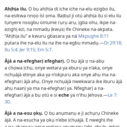
Ahịhịa ilu
.
Ọ bụ ahịhịa dị iche iche na-elu ezigbo ilu,
na-esikwa nnọọ ísì ọma. Baịbụl ji otú ahịhịa ilu si elu ilu
tụnyere nsogbu omume rụrụ arụ, ịgba ohu, ikpe na-
ezighị ezi, na mmadụ ịkwụsị ife Chineke na-akpata.
“Ahịhịa ilu” e kwuru gbasara ya ná
Mkpughe 8:​11
pụtara ihe na-elu ilu na ihe na-egbu mmadụ.​—
Di 29:18;
Ilu 5:4;
Jer 9:​15;
Em 5:7
.
Àjà a na-efegharị efegharị
.
Ọ bụ àjà ọ na-abụ
a chọwa ịchụ, onye wetara ya eburu ya n’aka, onye
nchụàjà etinye aka ya n’okpuru aka onye ahụ ma na-
efegharị àjà ahụ. Onye nchụàjà nwekwara ike iburu àjà
ahụ naanị ya ma na-efegharị ya. Nfegharị a na-
efegharị àjà a bụ otú e si
eche
ya n’ihu Jehova.​—
Le 7:​
30
.
Àjà a na-esu ọkụ
.
Ọ bụ anụmanụ e ji achụrụ Chineke
àjà. A na-esucha ya ọkụ n’ebe ịchụàjà. E nweghị ihe
a na-ahapụrụ onye wetara anụmanụ (ehi, ebule, mkpi,