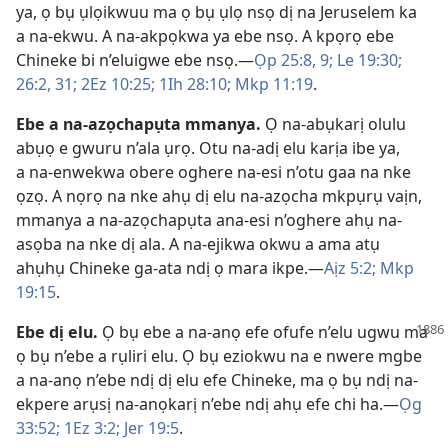
ya, ọ bụ ụlọikwuu ma ọ bụ ụlọ nsọ dị na Jeruselem ka
a na-ekwu. A na-akpọkwa ya ebe nsọ. A kpọrọ ebe
Chineke bi n’eluigwe ebe nsọ.​—
Ọp 25:​8, 9;
Le 19:30;
26:2,
31;
2Ez 10:25;
1Ih 28:10;
Mkp 11:19
.
Ebe a na-azọchapụta mmanya
.
Ọ na-abụkarị olulu
abụọ e gwuru n’ala ụrọ. Otu na-adị elu karịa ibe ya,
a na-enwekwa obere oghere na-esi n’otu gaa na nke
ọzọ. A nọrọ na nke ahụ dị elu na-azọcha mkpụrụ vaịn,
mmanya a na-azọchapụta ana-esi n’oghere ahụ na-
asọba na nke dị ala. A na-ejikwa okwu a ama atụ
ahụhụ Chineke ga-ata ndị ọ mara ikpe.​—
Aịz 5:2;
Mkp
19:15
.
Ebe dị elu
.
Ọ bụ ebe a na-anọ efe ofufe n’elu ugwu ma
ọ bụ n’ebe a rụliri elu. Ọ bụ eziokwu na e nwere mgbe
a na-anọ n’ebe ndị dị elu efe Chineke, ma ọ bụ ndị na-
ekpere arụsị na-anọkarị n’ebe ndị ahụ efe chi ha.​—
Ọg
33:52;
1Ez 3:2;
Jer 19:5
.