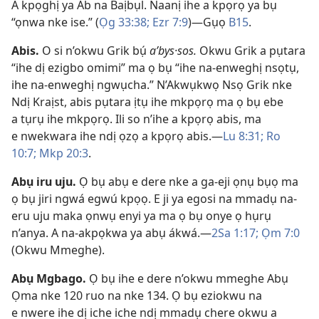
A kpọghị ya Ab na Baịbụl. Naanị ihe a kpọrọ ya bụ
“ọnwa nke ise.” (
Ọg 33:38;
Ezr 7:9
)​—Gụọ
B15
.
Abis
.
O si n’okwu Grik bụ́
aʹbys·sos.
Okwu Grik a pụtara
“ihe dị ezigbo omimi” ma ọ bụ “ihe na-enweghị nsọtụ,
ihe na-enweghị ngwụcha.” N’Akwụkwọ Nsọ Grik nke
Ndị Kraịst, abis pụtara ịtụ ihe mkpọrọ ma ọ bụ ebe
a tụrụ ihe mkpọrọ. Ili so n’ihe a kpọrọ abis, ma
e nwekwara ihe ndị ọzọ a kpọrọ abis.​—
Lu 8:​31;
Ro
10:7;
Mkp 20:3
.
Abụ iru uju
.
Ọ bụ abụ e dere nke a ga-eji ọnụ bụọ ma
ọ bụ jiri ngwá egwú kpọọ. E ji ya egosi na mmadụ na-
eru uju maka ọnwụ enyi ya ma ọ bụ onye ọ hụrụ
n’anya. A na-akpọkwa ya abụ ákwá.​—
2Sa 1:17;
Ọm 7:0
(Okwu Mmeghe).
Abụ Mgbago
.
Ọ bụ ihe e dere n’okwu mmeghe Abụ
Ọma nke 120 ruo na nke 134. Ọ bụ eziokwu na
e nwere ihe dị iche iche ndị mmadụ chere okwu a