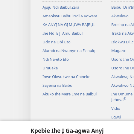
Ajụjụ Ndị Baịbụl Zara
Baịbụl Dị n’Ị
Amaokwu Baịbụl Ndị A Kọwara
Akwụkwọ
KA ANYỊ NA GỊ MỤWA BAỊBỤL
Broshọ na 
Ihe Ndị E Ji Amụ Baịbụl
Traktị na A
Udo na Obi Ụtọ
Isiokwu Dị Ic
Alụmdi na Nwunye na Ezinụlọ
Magazin
Ndị Na-eto Eto
Usoro Ihe O
Ụmụaka
Usoro Ihe 
Inwe Okwukwe na Chineke
Akwụkwọ Ndị
Sayensị na Baịbụl
Akwụkwọ Nt
Akụkọ Ihe Mere Eme na Baịbụl
Ihe Omume T
®
Jehova
Vidio
Egwú
Drama A Na-
Kpebie Ihe Ị Ga-agwa Anyị