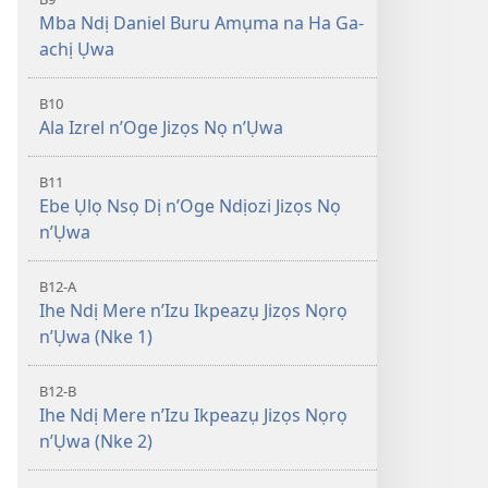
Mba Ndị Daniel Buru Amụma na Ha Ga-
achị Ụwa
B10
Ala Izrel n’Oge Jizọs Nọ n’Ụwa
B11
Ebe Ụlọ Nsọ Dị n’Oge Ndịozi Jizọs Nọ
n’Ụwa
B12-A
Ihe Ndị Mere n’Izu Ikpeazụ Jizọs Nọrọ
n’Ụwa (Nke 1)
B12-B
Ihe Ndị Mere n’Izu Ikpeazụ Jizọs Nọrọ
n’Ụwa (Nke 2)