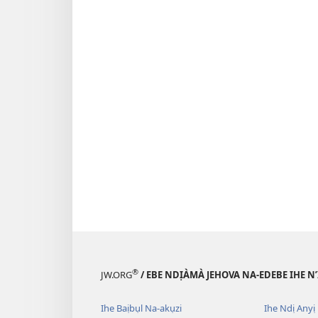
®
JW.ORG
/ EBE NDỊÀMÀ JEHOVA NA-EDEBE IHE N
Ihe Baịbụl Na-akụzi
Ihe Ndị Anyị