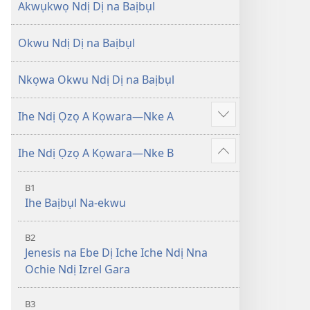
Degharịrị
Degharịrị
Akwụkwọ Ndị Dị na Baịbụl
n'Afọ 2013)
n'Afọ 2013)
Okwu Ndị Dị na Baịbụl
Nkọwa Okwu Ndị Dị na Baịbụl
Ihe Ndị Ọzọ A Kọwara—Nke A
Gosikwuo
Ihe Ndị Ọzọ A Kọwara—Nke B
Gosikwuo
B1
Ihe Baịbụl Na-ekwu
B2
Jenesis na Ebe Dị Iche Iche Ndị Nna
Ochie Ndị Izrel Gara
B3