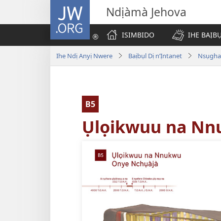
JW.ORG
Ndịàmà Jehova
ISIMBIDO
IHE BAỊB
Ihe Ndị Anyị Nwere
Baịbụl Dị n’Ịntanet
B5
Ụlọikwuu na Nn