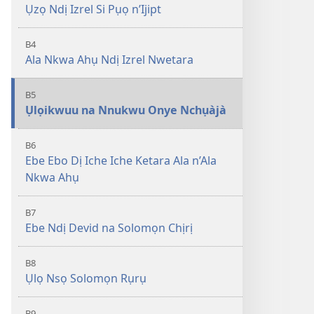
Ụzọ Ndị Izrel Si Pụọ n’Ijipt
B4
Ala Nkwa Ahụ Ndị Izrel Nwetara
B5
Ụlọikwuu na Nnukwu Onye Nchụàjà
B6
Ebe Ebo Dị Iche Iche Ketara Ala n’Ala
Nkwa Ahụ
B7
Ebe Ndị Devid na Solomọn Chịrị
B8
Ụlọ Nsọ Solomọn Rụrụ
B9