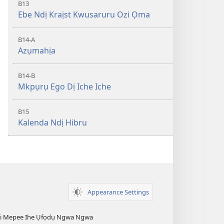
B13
Ebe Ndị Kraịst Kwusaruru Ozi Ọma
B14-A
Azụmahịa
B14-B
Mkpụrụ Ego Dị Iche Iche
B15
Kalenda Ndị Hibru
Appearance Settings
esi Mepee Ihe Ụfọdụ Ngwa Ngwa