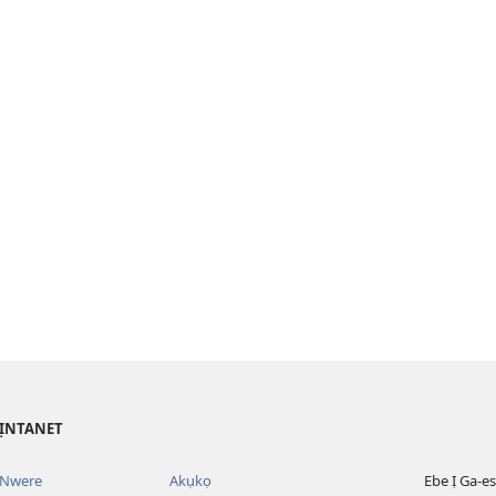
’ỊNTANET
 Nwere
Akụkọ
Ebe Ị Ga-