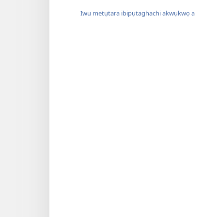
Iwu metụtara ibipụtaghachi akwụkwọ a