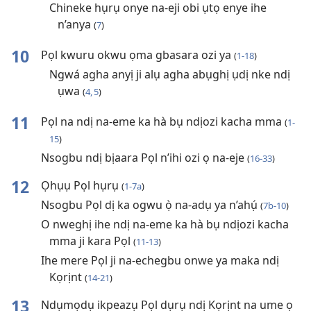
Chineke hụrụ onye na-eji obi ụtọ enye ihe
n’anya
(
7
)
10
Pọl kwuru okwu ọma gbasara ozi ya
(
1-18
)
Ngwá agha anyị ji alụ agha abụghị ụdị nke ndị
ụwa
(
4, 5
)
11
Pọl na ndị na-eme ka hà bụ ndịozi kacha mma
(
1-
15
)
Nsogbu ndị bịaara Pọl n’ihi ozi ọ na-eje
(
16-33
)
12
Ọhụụ Pọl hụrụ
(
1-7a
)
Nsogbu Pọl dị ka ogwu ọ̀ na-adụ ya n’ahụ́
(
7b-10
)
O nweghị ihe ndị na-eme ka hà bụ ndịozi kacha
mma ji kara Pọl
(
11-13
)
Ihe mere Pọl ji na-echegbu onwe ya maka ndị
Kọrịnt
(
14-21
)
13
Ndụmọdụ ikpeazụ Pọl dụrụ ndị Kọrịnt na ume ọ