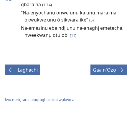
gbara ha
(
1-14
)
“Na-enyochanụ onwe unu ka unu mara ma
okwukwe unu ò sikwara ike”
(
5
)
Na-emezinụ ebe ndị unu na-anaghị emetecha,
nweekwanụ otu obi
(
11
)
Laghachi
Gaa n'Ọzọ
Iwu metụtara ibipụtaghachi akwụkwọ a