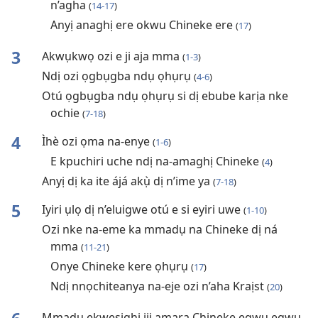
n’agha
(
14-17
)
Anyị anaghị ere okwu Chineke ere
(
17
)
3
Akwụkwọ ozi e ji aja mma
(
1-3
)
Ndị ozi ọgbụgba ndụ ọhụrụ
(
4-6
)
Otú ọgbụgba ndụ ọhụrụ si dị ebube karịa nke
ochie
(
7-18
)
4
Ìhè ozi ọma na-enye
(
1-6
)
E kpuchiri uche ndị na-amaghị Chineke
(
4
)
Anyị dị ka ite ájá akụ̀ dị n’ime ya
(
7-18
)
5
Iyiri ụlọ dị n’eluigwe otú e si eyiri uwe
(
1-10
)
Ozi nke na-eme ka mmadụ na Chineke dị ná
mma
(
11-21
)
Onye Chineke kere ọhụrụ
(
17
)
Ndị nnọchiteanya na-eje ozi n’aha Kraịst
(
20
)
Mmadụ ekwesịghị iji amara Chineke egwu egwu