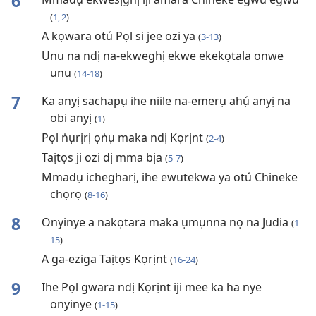
6
(
1, 2
)
A kọwara otú Pọl si jee ozi ya
(
3-13
)
Unu na ndị na-ekweghị ekwe ekekọtala onwe
unu
(
14-18
)
7
Ka anyị sachapụ ihe niile na-emerụ ahụ́ anyị na
obi anyị
(
1
)
Pọl ṅụrịrị ọṅụ maka ndị Kọrịnt
(
2-4
)
Taịtọs ji ozi dị mma bịa
(
5-7
)
Mmadụ ichegharị, ihe ewutekwa ya otú Chineke
chọrọ
(
8-16
)
8
Onyinye a nakọtara maka ụmụnna nọ na Judia
(
1-
15
)
A ga-eziga Taịtọs Kọrịnt
(
16-24
)
9
Ihe Pọl gwara ndị Kọrịnt iji mee ka ha nye
onyinye
(
1-15
)