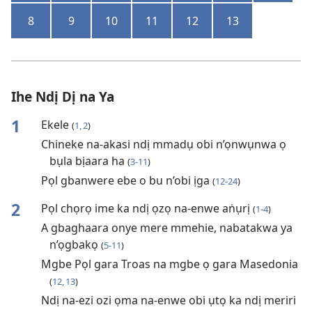
8
9
10
11
12
13
Ihe Ndị Dị na Ya
1
Ekele
(
1, 2
)
Chineke na-akasi ndị mmadụ obi n’ọnwụnwa ọ
bụla bịaara ha
(
3-11
)
Pọl gbanwere ebe o bu n’obi ịga
(
12-24
)
2
Pọl chọrọ ime ka ndị ọzọ na-enwe aṅụrị
(
1-4
)
A gbaghaara onye mere mmehie, nabatakwa ya
n’ọgbakọ
(
5-11
)
Mgbe Pọl gara Troas na mgbe ọ gara Masedonia
(
12, 13
)
Ndị na-ezi ozi ọma na-enwe obi ụtọ ka ndị meriri