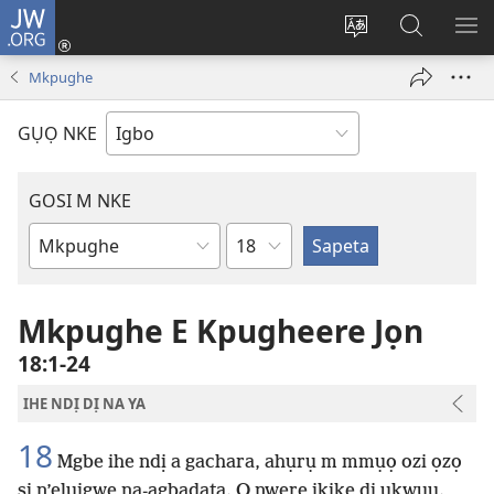
JW.ORG
Banye
(ga-
Gbanwee
Chọọ
ME
emepere
asụsụ
Ihe
YA
Mkpughe
gị
na
ebe
JW.ORG
GỤỌ NKE
ọzọ
ị
ga-
GOSI M NKE
anọ
Isiokwu
gụọ
Akwụkwọ
ya)
Baịbụl
Mkpughe E Kpugheere Jọn
18:1-24
IHE NDỊ DỊ NA YA
18
Mgbe ihe ndị a gachara, ahụrụ m mmụọ ozi ọzọ
si n’eluigwe na-agbadata. O nwere ikike dị ukwuu.