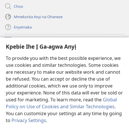
ga-
gụọ
anọ
ya)
Chọọ
gụọ
ya)
Mmekọrịta Anyị na Ọhaneze
Enyemaka
Onyinye
(ga-
Kpebie Ihe Ị Ga-agwa Anyị
emepere
gị
Ọ́bá Akwụkwọ Anyị NKE DỊ N’ỊNTANET™
To provide you with the best possible experience, we
(ga-
ebe
use cookies and similar technologies. Some cookies
emepere
ọzọ
®
JW Hub
gị
ị
are necessary to make our website work and cannot
(ga-
ebe
ga-
be refused. You can accept or decline the use of
emepere
ọzọ
anọ
Ọ́bá Akwụkwọ Watchtower
gị
additional cookies, which we use only to improve
ị
gụọ
ebe
your experience. None of this data will ever be sold or
ga-
ya)
ọzọ
anọ
used for marketing. To learn more, read the
Global
ị
gụọ
ga-
Policy on Use of Cookies and Similar Technologies
.
ya)
anọ
You can customize your settings at any time by going
Copyright
© 2026 Watch Tower Bible and Tract Society of Pennsylvania.
gụọ
IHE NDỊ Ị GA-EME NA IHE NDỊ Ị NA-AGAGHỊ EME
|
IHE ANYỊ GA-EJI IHE Ị
to
Privacy Settings
.
ya)
Go
GWARA ANYỊ MEE
|
KPEBIE IHE Ị GA-AGWA ANYỊ