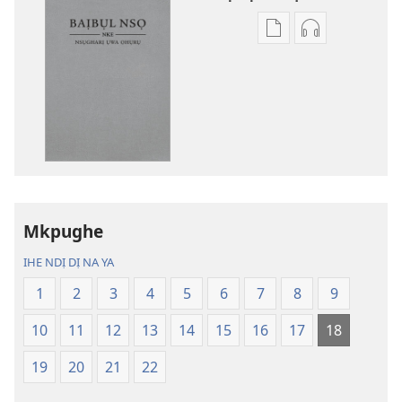
Họrọ
Họrọ
ụdị
ụdị
nke
nke
ị
ị
ga-
ga-
ewere
ewere
Baịbụl
Baịbụl
Nsọ
Nsọ
nke
nke
Mkpughe
Nsụgharị
Nsụgharị
Ụwa
Ụwa
IHE NDỊ DỊ NA YA
Ọhụrụ
Ọhụrụ
1
2
3
4
5
6
7
8
9
(Nke
(Nke
E
E
10
11
12
13
14
15
16
17
18
Degharịrị
Degharịrị
n'Afọ 2013)
n'Afọ 2013)
19
20
21
22