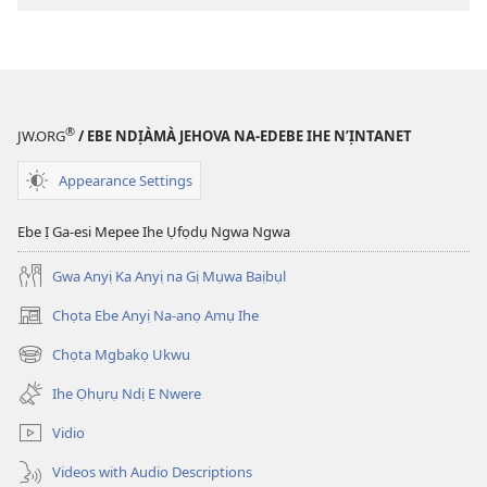
®
JW.ORG
/ EBE NDỊÀMÀ JEHOVA NA-EDEBE IHE N’ỊNTANET
Appearance Settings
Ebe Ị Ga-esi Mepee Ihe Ụfọdụ Ngwa Ngwa
Gwa Anyị Ka Anyị na Gị Mụwa Baịbụl
Chọta Ebe Anyị Na-anọ Amụ Ihe
(ga-
emepere
Chọta Mgbakọ Ukwu
(ga-
gị
emepere
ebe
Ihe Ọhụrụ Ndị E Nwere
gị
ọzọ
ebe
ị
Vidio
ọzọ
ga-
ị
anọ
Videos with Audio Descriptions