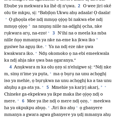
2
Ebube ya mekwara ka ìhè dị n’ụwa.
O wee jiri oké
olu tie mkpu, sị: “Babịlọn Ukwu ahụ adaala! Ọ daala!
+
Ọ ghọọla ebe ndị mmụọ ọjọọ bi nakwa ebe ndị
*
mmụọ ọjọọ
na nnụnụ niile na-adịghị ọcha, nke
+
3
rụkwara arụ, na-ezo!
N’ihi na o meela ka mba
*
niile ṅụọ mmanya ya nke na-eme ka ịkwa iko
+
gụsiwe ha agụụ ike.
Ya na ndị eze nke ụwa
+
kwakwara iko.
Ndụ okomoko ọ na-ebi emeekwala
ka ndị ahịa nke ụwa baa ọgaranya.”
4
Anụkwara m ka olu ọzọ si n’eluigwe sị: “Ndị nke
+
m, sinụ n’ime ya pụta,
ma ọ bụrụ na unu achọghị
iso ya mehie, ọ bụrụkwa na unu achọghị ka a taa unu
+
+
5
*
ahụhụ a ga-ata ya.
Mmehie ya karịrị akarị,
Chineke ga-ekpekwa ya ikpe maka ihe ọjọọ ndị o
+
+
6
mere.
Mee ya ihe ndị o mere ndị ọzọ,
meekwa
+
+
ha ya okpukpu abụọ.
Jiri iko ahụ
ọ gbanyere
mmanya a gwara agwa gbanyere ya ụdị mmanya ahụ