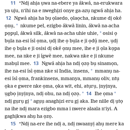
11
“Ndị ahịa ụwa na-ebere ya ákwá, na-erukwara
ya uju, n’ihi na e nweghịzi onye ga-azụ ngwá ahịa ha.
12
Ngwá ahịa ha bụ ọlaedo, ọlaọcha, nkume dị oké
*
ọnụ,
nkume pel, ezigbo ákwà linin, ákwà na-acha
*
pọpụl, ákwà silk, ákwà na-acha uhie uhie,
osisi ọ
bụla na-esi ísì ọma, ụdị ihe ọ bụla e ji ọdụ́ mee, ụdị
ihe ọ bụla e ji osisi dị oké ọnụ mee, ihe e ji ọla kọpa
mee, na nke e ji ígwè mee, nakwa nke e ji nkume
13
mabụl mee.
Ngwá ahịa ha ndị ọzọ bụ sinamọn,
*
ihe na-esi ísì ọma nke si India, insens,
mmanụ na-
esi ísì ọma, frankinsens, mmanya, mmanụ oliv, ntụ
ọka e gwere nke ọma, ọka wit, ehi, atụrụ, ịnyịnya,
14
*
*
ụgbọ ịnyịnya, ndị ohu, na ndị ọzọ.
Ihe ọma
*
ndị gụrụ gị
agụụ anaghịzi eru gị aka. Ihe niile dị ụtọ
na ihe ndị mara ezigbo mma i nwere alaala n’iyi. A
gaghịkwa ahụ ha ọzọ.
15
“Ndị na-ere ihe ndị a, ndị nwaanyị ahụ mere ka