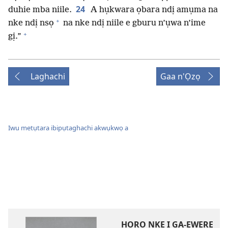
24
duhie mba niile.
A hụkwara ọbara ndị amụma na
+
nke ndị nsọ
na nke ndị niile e gburu n’ụwa n’ime
+
gị.”
Laghachi
Gaa n'Ọzọ
Iwu metụtara ibipụtaghachi akwụkwọ a
HỌRỌ NKE Ị GA-EWERE