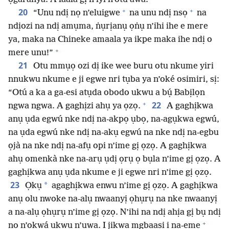
+
+
20
“Unu ndị nọ n’eluigwe
na unu ndị nsọ
na
ndịozi na ndị amụma, ṅụrịanụ ọṅụ n’ihi ihe e mere
ya, maka na Chineke amaala ya ikpe maka ihe ndị o
+
mere unu!”
21
Otu mmụọ ozi dị ike wee buru otu nkume yiri
nnukwu nkume e ji egwe nri tụba ya n’oké osimiri, sị:
“Otú a ka a ga-esi atụda obodo ukwu a bụ́ Babịlọn
+
22
ngwa ngwa. A gaghịzi ahụ ya ọzọ.
A gaghịkwa
anụ ụda egwú nke ndị na-akpọ ụbọ, na-agụkwa egwú,
na ụda egwú nke ndị na-akụ egwú na nke ndị na-egbu
ọjà na nke ndị na-afụ opi n’ime gị ọzọ. A gaghịkwa
ahụ omenkà nke na-arụ ụdị ọrụ ọ bụla n’ime gị ọzọ. A
gaghịkwa anụ ụda nkume e ji egwe nri n’ime gị ọzọ.
23
*
Ọkụ
agaghịkwa enwu n’ime gị ọzọ. A gaghịkwa
anụ olu nwoke na-alụ nwaanyị ọhụrụ na nke nwaanyị
a na-alụ ọhụrụ n’ime gị ọzọ. N’ihi na ndị ahịa gị bụ ndị
+
nọ n’ọkwá ukwu n’ụwa. I jikwa mgbaasị ị na-eme