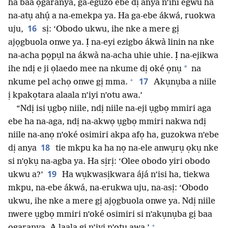
ha baa ọgaranya, ga-eguzo ebe dị anya n’ihi egwu ha
na-atụ ahụ́ a na-emekpa ya. Ha ga-ebe ákwá, ruokwa
16
uju,
sị: ‘Obodo ukwu, ihe nke a mere gị
ajọgbuola onwe ya. Ị na-eyi ezigbo ákwà linin na nke
na-acha pọpụl na ákwà na-acha uhie uhie. Ị na-ejikwa
*
ihe ndị e ji ọlaedo mee na nkume dị oké ọnụ
na
+
17
nkume pel achọ onwe gị mma.
Akụnụba a niile
ị kpakọtara alaala n’iyi n’otu awa.’
“Ndị isi ụgbọ niile, ndị niile na-eji ụgbọ mmiri aga
ebe ha na-aga, ndị na-akwọ ụgbọ mmiri nakwa ndị
niile na-anọ n’oké osimiri akpa afọ ha, guzokwa n’ebe
18
dị anya
tie mkpu ka ha nọ na-ele anwụrụ ọkụ nke
si n’ọkụ na-agba ya. Ha sịrị: ‘Olee obodo yiri obodo
19
ukwu a?’
Ha wụkwasịkwara ájá n’isi ha, tiekwa
mkpu, na-ebe ákwá, na-erukwa uju, na-asị: ‘Obodo
ukwu, ihe nke a mere gị ajọgbuola onwe ya. Ndị niile
nwere ụgbọ mmiri n’oké osimiri si n’akụnụba gị baa
+
ọgaranya. A laala gị n’iyi n’otu awa.’