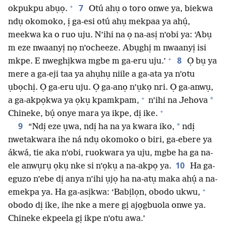
+
7
okpukpu abụọ.
Otú ahụ o toro onwe ya, biekwa
ndụ okomoko, ị ga-esi otú ahụ mekpaa ya ahụ́,
meekwa ka o ruo uju. N’ihi na ọ na-asị n’obi ya: ‘Abụ
m eze nwaanyị nọ n’ocheeze. Abụghị m nwaanyị isi
+
8
mkpe. E nweghịkwa mgbe m ga-eru uju.’
Ọ bụ ya
mere a ga-eji taa ya ahụhụ niile a ga-ata ya n’otu
ụbọchị. Ọ ga-eru uju. Ọ ga-anọ n’ụkọ nri. Ọ ga-anwụ,
+
*
a ga-akpọkwa ya ọkụ kpamkpam,
n’ihi na Jehova
+
Chineke, bụ́ onye mara ya ikpe, dị ike.
9
*
“Ndị eze ụwa, ndị ha na ya kwara iko,
ndị
nwetakwara ihe ná ndụ okomoko o biri, ga-ebere ya
ákwá, tie aka n’obi, ruokwara ya uju, mgbe ha ga na-
10
ele anwụrụ ọkụ nke si n’ọkụ a na-akpọ ya.
Ha ga-
eguzo n’ebe dị anya n’ihi ụjọ ha na-atụ maka ahụ́ a na-
+
emekpa ya. Ha ga-asịkwa: ‘Babịlọn, obodo ukwu,
obodo dị ike, ihe nke a mere gị ajọgbuola onwe ya.
Chineke ekpeela gị ikpe n’otu awa.’