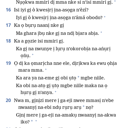
+
Ṅụọkwa mmiri dị mma nke si n’isi mmiri gị.
16
Isi iyi gị ò kwesịrị ịna-asọga n’èzí?
+
Iyi gị ò kwesịrị ịna-asọga n’ámá obodo?
17
Ka ọ bụrụ naanị nke gị
+
Ma ghara ịbụ nke gị na ndị bịara abịa.
18
Ka a gọzie isi mmiri gị.
Ka gị na nwunye ị lụrụ n’okorobịa na-aṅụrị
+
ọṅụ.
19
Ọ dị ka ọmarịcha nne ele, dịrịkwa ka ewu ọhịa
+
mara mma.
*
Ka ara ya na-eme gị obi ụtọ
mgbe niile.
Ka obi na-atọ gị ụtọ mgbe niile maka na ọ
+
hụrụ gị n’anya.
20
Nwa m, gịnịzi mere ị ga-eji nwee mmasị n’ebe
*
nwaanyị na-ebi ndụ rụrụ arụ
nọ?
Gịnị mere ị ga-eji na-amakụ nwaanyị na-akwa
+
*
iko?