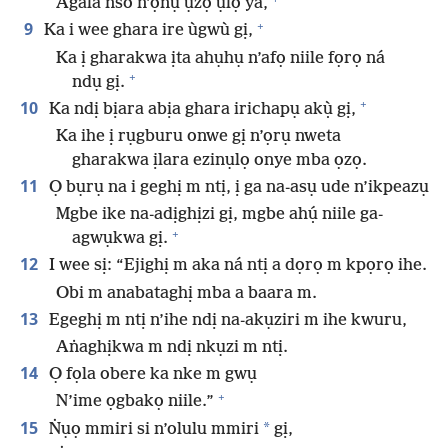
Agala nso n’ọnụ ụzọ ụlọ ya,
+
9
Ka i wee ghara ire ùgwù gị,
Ka ị gharakwa ịta ahụhụ n’afọ niile fọrọ ná
+
ndụ gị.
+
10
Ka ndị bịara abịa ghara irichapụ akụ̀ gị,
Ka ihe ị rụgburu onwe gị n’ọrụ nweta
gharakwa ịlara ezinụlọ onye mba ọzọ.
11
Ọ bụrụ na i geghị m ntị, ị ga na-asụ ude n’ikpeazụ
Mgbe ike na-adịghịzi gị, mgbe ahụ́ niile ga-
+
agwụkwa gị.
12
I wee sị: “Ejighị m aka ná ntị a dọrọ m kpọrọ ihe.
Obi m anabataghị mba a baara m.
13
Egeghị m ntị n’ihe ndị na-akụziri m ihe kwuru,
Aṅaghịkwa m ndị nkụzi m ntị.
14
Ọ fọla obere ka nke m gwụ
+
N’ime ọgbakọ niile.”
15
*
Ṅụọ mmiri si n’olulu mmiri
gị,