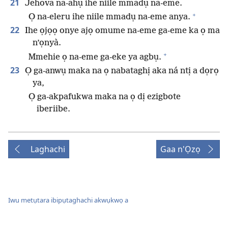
21
Jehova na-ahụ ihe niile mmadụ na-eme.
+
Ọ na-eleru ihe niile mmadụ na-eme anya.
22
Ihe ọjọọ onye ajọ omume na-eme ga-eme ka ọ ma
n’ọnyà.
+
Mmehie ọ na-eme ga-eke ya agbụ.
23
Ọ ga-anwụ maka na ọ nabataghị aka ná ntị a dọrọ
ya,
Ọ ga-akpafukwa maka na ọ dị ezigbote
iberiibe.
Laghachi
Gaa n'Ọzọ
Iwu metụtara ibipụtaghachi akwụkwọ a