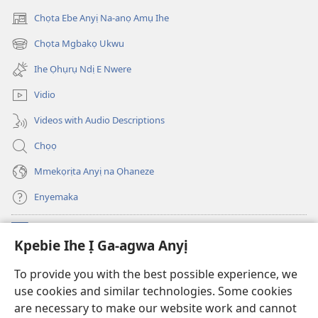
Chọta Ebe Anyị Na-anọ Amụ Ihe
(ga-
emepere
Chọta Mgbakọ Ukwu
(ga-
gị
emepere
ebe
Ihe Ọhụrụ Ndị E Nwere
gị
ọzọ
ebe
ị
Vidio
ọzọ
ga-
ị
anọ
Videos with Audio Descriptions
ga-
gụọ
anọ
ya)
Chọọ
gụọ
ya)
Mmekọrịta Anyị na Ọhaneze
Enyemaka
Onyinye
(ga-
Kpebie Ihe Ị Ga-agwa Anyị
emepere
gị
Ọ́bá Akwụkwọ Anyị NKE DỊ N’ỊNTANET™
To provide you with the best possible experience, we
(ga-
ebe
use cookies and similar technologies. Some cookies
emepere
ọzọ
®
JW Hub
gị
ị
are necessary to make our website work and cannot
(ga-