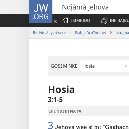
JW.ORG
Ndịàmà Jehova
ISIMBIDO
IHE BAỊB
Ihe Ndị Anyị Nwere
Baịbụl Dị n’Ịntanet
Nsụghar
GOSI M NKE
Akwụkwọ
Baịbụl
Hosia
3:1-5
IHE NDỊ DỊ NA YA
3
Jehova wee sị m: “Gaghachi