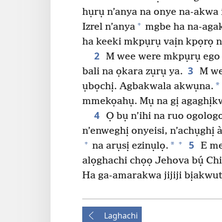
hụrụ n’anya na onye na-akwa 
+
Izrel n’anya
mgbe ha na-agakw
ha keeki mkpụrụ vaịn kpọrọ nk
2
M wee were mkpụrụ ego ọ
3
bali na ọkara zụrụ ya.
M wee
*
ụbọchị. Agbakwala akwụna.
mmekọahụ. Mụ na gị agaghị
4
Ọ bụ n’ihi na ruo ogolog
n’enweghị onyeisi, n’achụghị 
5
+
+
*
na arụsị ezinụlọ.
E mec
alọghachi chọọ Jehova bụ́ Ch
Ha ga-amarakwa jijiji bịakwut
Laghachi