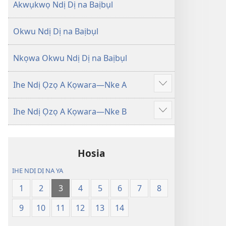
Degharịrị
Degharịrị
Akwụkwọ Ndị Dị na Baịbụl
n'Afọ 2013)
n'Afọ 2013)
Okwu Ndị Dị na Baịbụl
Nkọwa Okwu Ndị Dị na Baịbụl
Ihe Ndị Ọzọ A Kọwara—Nke A
Gosikwuo
Ihe Ndị Ọzọ A Kọwara—Nke B
Gosikwuo
Hosia
IHE NDỊ DỊ NA YA
1
2
3
4
5
6
7
8
9
10
11
12
13
14