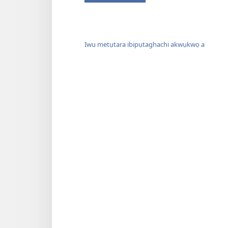
Iwu metụtara ibipụtaghachi akwụkwọ a