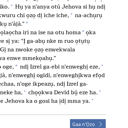
+
iko.
Hụ ya n’anya otú Jehova si hụ ndị
+
uru chi ọzọ dị iche iche,
na-achụrụ
*
ụ n’àjà.”
*
laọcha iri na ise na otu homa
ọka
 sị ya: “Ị ga-abụ nke m ruo ọtụtụ
Gị na nwoke ọzọ enwekwala
kwa enwe mmekọahụ.”
+
*
o oge,
ndị Izrel ga-ebi n’enweghị eze,
àjà, n’enweghị ogidi, n’enweghịkwa efọd
haa, n’oge ikpeazụ, ndị Izrel ga-
+
+
ineke ha,
chọọkwa Devid bụ́ eze ha.
+
e Jehova ka o gosi ha ịdị mma ya.
Gaa n'Ọzọ