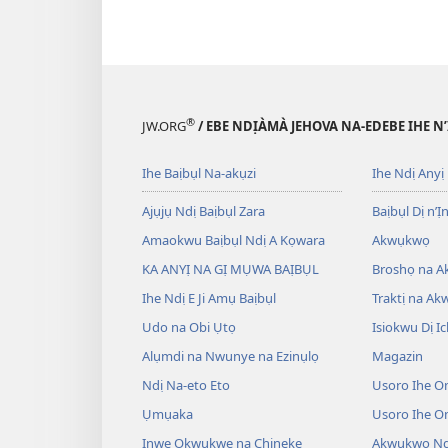
®
JW.ORG
/ EBE NDỊÀMÀ JEHOVA NA-EDEBE IHE N
Ihe Baịbụl Na-akụzi
Ihe Ndị Anyị
Ajụjụ Ndị Baịbụl Zara
Baịbụl Dị n’Ị
Amaokwu Baịbụl Ndị A Kọwara
Akwụkwọ
KA ANYỊ NA GỊ MỤWA BAỊBỤL
Broshọ na 
Ihe Ndị E Ji Amụ Baịbụl
Traktị na A
Udo na Obi Ụtọ
Isiokwu Dị Ic
Alụmdi na Nwunye na Ezinụlọ
Magazin
Ndị Na-eto Eto
Usoro Ihe O
Ụmụaka
Usoro Ihe 
Inwe Okwukwe na Chineke
Akwụkwọ Ndị