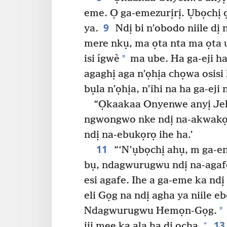
eme. Ọ ga-emezurịrị. Ụbọchị
9
ya.
Ndị bi n’obodo niile dị n
mere nkụ, ma ọta nta ma ọta 
*
isi ígwè
ma ube. Ha ga-eji h
agaghị aga n’ọhịa chọwa osis
bụla n’ọhịa, n’ihi na ha ga-ej
“Ọkaakaa Onyenwe anyị Jeh
ngwongwo nke ndị na-akwakọ
ndị na-ebukọrọ ihe ha.’
11
“‘N’ụbọchị ahụ, m ga-e
bụ, ndagwurugwu ndị na-agaf
esi agafe. Ihe a ga-eme ka nd
eli Gọg na ndị agha ya niile 
*
Ndagwurugwu Hemọn-Gọg.
13
+
iji mee ka ala ha dị ọcha.