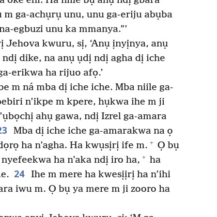
a oké ehi. Ha niile bụ anụ ndị gbara
 m ga-achụrụ unu, unu ga-eriju abụba
ana-egbuzi unu ka mmanya.”’
Jehova kwuru, sị, ‘Anụ ịnyịnya, anụ
ndị dike, na anụ ụdị ndị agha dị iche
a-erikwa ha rijuo afọ.’
e m ná mba dị iche iche. Mba niile ga-
biri n’ikpe m kpere, hụkwa ihe m ji
’ụbọchị ahụ gawa, ndị Izrel ga-amara
23
Mba dị iche iche ga-amarakwa na ọ
+
dọrọ ha n’agha. Ha kwụsịrị ife m.
Ọ bụ
+
nyefeekwa ha n’aka ndị iro ha,
ha
24
le.
Ihe m mere ha kwesịịrị ha n’ihi
ara iwu m. Ọ bụ ya mere m ji zooro ha