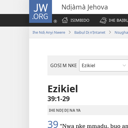
JW.ORG
Ndịàmà Jehova
ISIMBIDO
IHE BAỊB
Ihe Ndị Anyị Nwere
Baịbụl Dị n’Ịntanet
Nsụghar
GOSI M NKE
Akwụkwọ
Baịbụl
Ezikiel
39:1-29
IHE NDỊ DỊ NA YA
39
“Nwa nke mmadụ, buo am