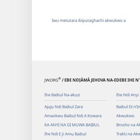
Iwu metụtara ibipụtaghachi akwụkwọ a
®
JW.ORG
/ EBE NDỊÀMÀ JEHOVA NA-EDEBE IHE N
Ihe Baịbụl Na-akụzi
Ihe Ndị Anyị
Ajụjụ Ndị Baịbụl Zara
Baịbụl Dị n’Ị
Amaokwu Baịbụl Ndị A Kọwara
Akwụkwọ
KA ANYỊ NA GỊ MỤWA BAỊBỤL
Broshọ na 
Ihe Ndị E Ji Amụ Baịbụl
Traktị na A