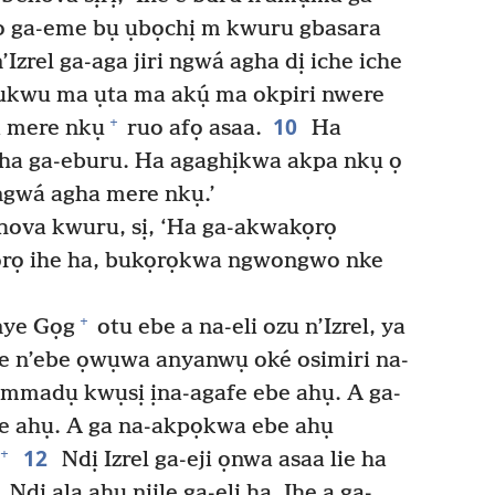
 ọ ga-eme bụ ụbọchị m kwuru gbasara
’Izrel ga-aga jiri ngwá agha dị iche iche
ukwu ma ụta ma akụ́ ma okpiri nwere
10
+
a mere nkụ
ruo afọ asaa.
Ha
i ha ga-eburu. Ha agaghịkwa akpa nkụ ọ
i ngwá agha mere nkụ.’
ova kwuru, sị, ‘Ha ga-akwakọrọ
rọ ihe ha, bukọrọkwa ngwongwo nke
+
nye Gọg
otu ebe a na-eli ozu n’Izrel, ya
e n’ebe ọwụwa anyanwụ oké osimiri na-
ị mmadụ kwụsị ịna-agafe ebe ahụ. A ga-
ebe ahụ. A ga na-akpọkwa ebe ahụ
12
+
Ndị Izrel ga-eji ọnwa asaa lie ha
Ndị ala ahụ niile ga-eli ha. Ihe a ga-