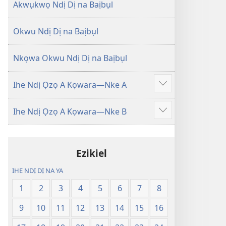
Degharịrị
Degharịrị
Akwụkwọ Ndị Dị na Baịbụl
n'Afọ 2013)
n'Afọ 2013)
Okwu Ndị Dị na Baịbụl
Nkọwa Okwu Ndị Dị na Baịbụl
Ihe Ndị Ọzọ A Kọwara—Nke A
Gosikwuo
Ihe Ndị Ọzọ A Kọwara—Nke B
Gosikwuo
Ezikiel
IHE NDỊ DỊ NA YA
1
2
3
4
5
6
7
8
9
10
11
12
13
14
15
16