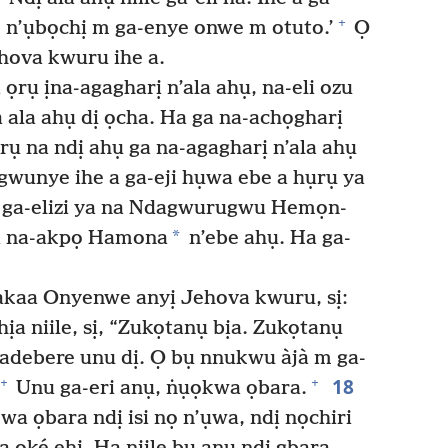
+
 n’ụbọchị m ga-enye onwe m otuto.’
Ọ
ova kwuru ihe a.
ọrụ ịna-agagharị n’ala ahụ, na-eli ozu
ka ala ahụ dị ọcha. Ha ga na-achọgharị
ụ na ndị ahụ ga na-agagharị n’ala ahụ
wunye ihe a ga-eji hụwa ebe a hụrụ ya
zu ga-elizi ya na Ndagwurugwu Hemọn-
*
a na-akpọ Hamona
n’ebe ahụ. Ha ga-
aa Onyenwe anyị Jehova kwuru, sị:
ịa niile, sị, “Zukọtanụ bịa. Zukọtanụ
adebere unu dị. Ọ bụ nnukwu àjà m ga-
18
+
+
Unu ga-eri anụ, ṅụọkwa ọbara.
wa ọbara ndị isi nọ n’ụwa, ndị nọchiri