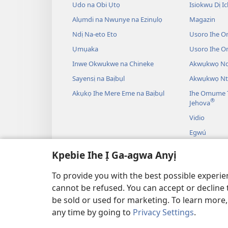
Udo na Obi Ụtọ
Isiokwu Dị Ic
Alụmdi na Nwunye na Ezinụlọ
Magazin
Ndị Na-eto Eto
Usoro Ihe O
Ụmụaka
Usoro Ihe 
Inwe Okwukwe na Chineke
Akwụkwọ Ndị
Sayensị na Baịbụl
Akwụkwọ Nt
Akụkọ Ihe Mere Eme na Baịbụl
Ihe Omume T
®
Jehova
Vidio
Egwú
Drama A Na-
Kpebie Ihe Ị Ga-agwa Anyị
Akụkọ Baịbụl
To provide you with the best possible experi
cannot be refused. You can accept or decline 
be sold or used for marketing. To learn more
any time by going to
Privacy Settings
.
IHE NDỊ Ị GA-EME NA 