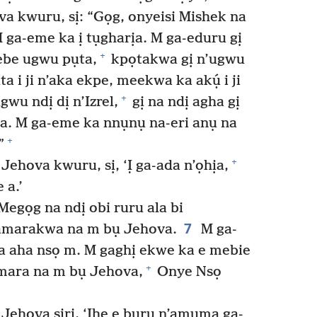
 kwuru, sị: “Gọg, onyeisi Mishek na
 ga-eme ka ị tụgharịa. M ga-eduru gị
+
 ebe ugwu pụta,
kpọtakwa gị n’ugwu
 i ji n’aka ekpe, meekwa ka akụ́ i ji
+
gwu ndị dị n’Izrel,
gị na ndị agha gị
bịa. M ga-eme ka nnụnụ na-eri anụ na
+
”
+
hova kwuru, sị, ‘Ị ga-ada n’ọhịa,
 a.’
egọg na ndị obi ruru ala bi
7
marakwa na m bụ Jehova.
M ga-
ra aha nsọ m. M gaghị ekwe ka e mebie
+
amara na m bụ Jehova,
Onye Nsọ
ehova sịrị, ‘Ihe e buru n’amụma ga-