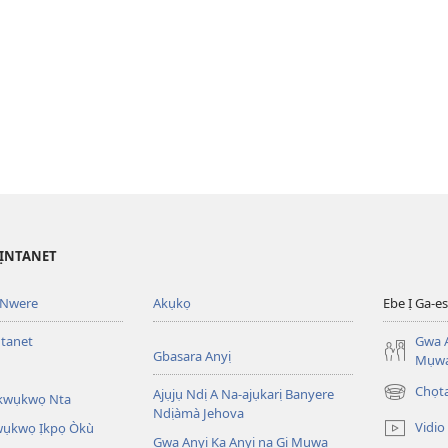
’ỊNTANET
 Nwere
Akụkọ
Ebe Ị Ga-
ntanet
Gwa A
Gbasara Anyị
Mụwa
Chọ
Ajụjụ Ndị A Na-ajụkarị Banyere
Akwụkwọ Nta
(ga-
Ndịàmà Jehova
emepere
Vidio
kwụkwọ Ịkpọ Òkù
gị
Gwa Anyị Ka Anyị na Gị Mụwa