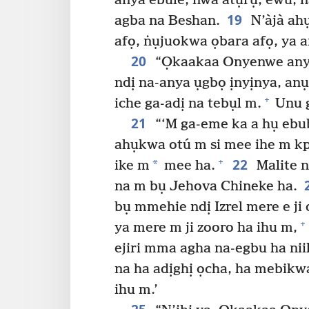
anya ebule, nwa atụrụ, ewu, n
19
agba na Beshan.
N’àjà ahụ
afọ, ṅụjuokwa ọbara afọ, ya 
20
“Ọkaakaa Onyenwe anyị 
ndị na-anya ụgbọ ịnyịnya, anụ 
+
iche ga-adị na tebụl m.
Unu g
21
“‘M ga-eme ka a hụ ebub
ahụkwa otú m si mee ihe m kpe
22
+
*
ike m
mee ha.
Malite n
na m bụ Jehova Chineke ha.
bụ mmehie ndị Izrel mere e ji 
+
ya mere m ji zooro ha ihu m,
ejiri mma agha na-egbu ha nii
na ha adịghị ọcha, ha mebikw
ihu m.’