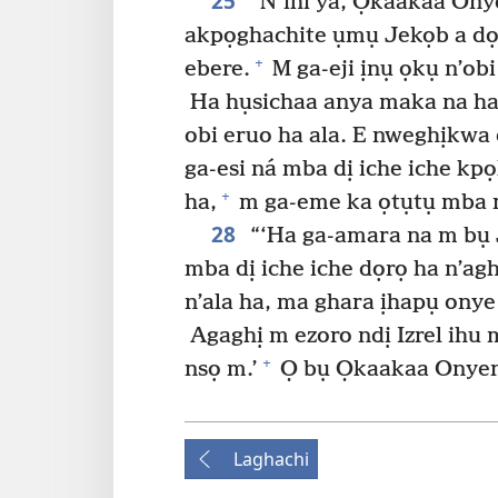
25
“N’ihi ya, Ọkaakaa Onye
akpọghachite ụmụ Jekọb a dọ
+
ebere.
M ga-eji ịnụ ọkụ n’ob
Ha hụsichaa anya maka na ha 
obi eruo ha ala. E nweghịkwa
ga-esi ná mba dị iche iche kpọ
+
ha,
m ga-eme ka ọtụtụ mba m
28
“‘Ha ga-amara na m bụ
mba dị iche iche dọrọ ha n’a
n’ala ha, ma ghara ịhapụ onye
Agaghị m ezoro ndị Izrel ihu 
+
nsọ m.’
Ọ bụ Ọkaakaa Onyenw
Laghachi