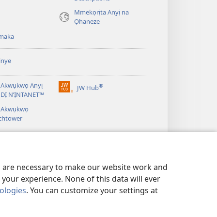
ị
Mmekọrịta Anyị na
ga-
Ọhaneze
anọ
gụọ
maka
ya)
inye
 Akwụkwọ Anyị
®
JW Hub
(ga-
DỊ N’ỊNTANET™
emepere
á Akwụkwọ
gị
chtower
ebe
ọzọ
ị
ga-
anọ
gụọ
es are necessary to make our website work and
ya)
your experience. None of this data will ever
nologies
. You can customize your settings at
IE IHE Ị GA-AGWA ANYỊ