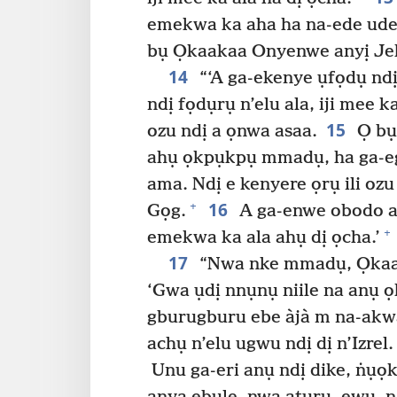
emekwa ka aha ha na-ede ude
bụ Ọkaakaa Onyenwe anyị Jeh
14
“‘A ga-ekenye ụfọdụ ndị 
ndị fọdụrụ n’elu ala, iji mee 
15
ozu ndị a ọnwa asaa.
Ọ bụr
ahụ ọkpụkpụ mmadụ, ha ga-eg
ama. Ndị e kenyere ọrụ ili o
16
+
Gọg.
A ga-enwe obodo 
+
emekwa ka ala ahụ dị ọcha.’
17
“Nwa nke mmadụ, Ọkaak
‘Gwa ụdị nnụnụ niile na anụ ọh
gburugburu ebe àjà m na-akw
achụ n’elu ugwu ndị dị n’Izrel.
Unu ga-eri anụ ndị dike, ṅụọk