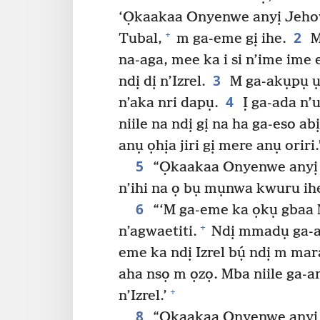
‘Ọkaakaa Onyenwe anyị Jehova
2
+
Tubal,
m ga-eme gị ihe.
M
na-aga, mee ka i si n’ime ime
3
ndị dị n’Izrel.
M ga-akụpụ ụta
4
n’aka nri dapụ.
Ị ga-ada n’u
niile na ndị gị na ha ga-eso a
anụ ọhịa jiri gị mere anụ oriri.
5
“Ọkaakaa Onyenwe anyị Je
n’ihi na ọ bụ mụnwa kwuru ihe
6
“‘M ga-eme ka ọkụ gbaa M
+
n’agwaetiti.
Ndị mmadụ ga-a
eme ka ndị Izrel bụ́ ndị m ma
aha nsọ m ọzọ. Mba niile ga-
+
n’Izrel.’
8
“Ọkaakaa Onyenwe anyị J