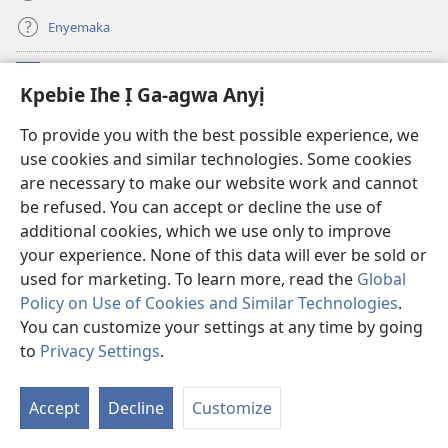
Enyemaka
Onyinye
(ga-
Kpebie Ihe Ị Ga-agwa Anyị
emepere
gị
Ọ́bá Akwụkwọ Anyị NKE DỊ N’ỊNTANET™
To provide you with the best possible experience, we
(ga-
ebe
use cookies and similar technologies. Some cookies
emepere
ọzọ
®
JW Hub
gị
ị
are necessary to make our website work and cannot
(ga-
ebe
ga-
be refused. You can accept or decline the use of
emepere
ọzọ
anọ
Ọ́bá Akwụkwọ Watchtower
gị
additional cookies, which we use only to improve
ị
gụọ
ebe
your experience. None of this data will ever be sold or
ga-
ya)
ọzọ
anọ
used for marketing. To learn more, read the
Global
ị
gụọ
ga-
Policy on Use of Cookies and Similar Technologies
.
ya)
anọ
You can customize your settings at any time by going
Copyright
© 2026 Watch Tower Bible and Tract Society of Pennsylvania.
gụọ
IHE NDỊ Ị GA-EME NA IHE NDỊ Ị NA-AGAGHỊ EME
|
IHE ANYỊ GA-EJI IHE Ị
to
Privacy Settings
.
ya)
Go
GWARA ANYỊ MEE
|
KPEBIE IHE Ị GA-AGWA ANYỊ
Is
Accept
Decline
Customize
Nd
Dị