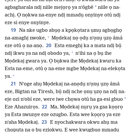
*
agbagharala ndị niile mejọrọ ya n’ógbè
niile ọ na-
achị. Ọ nọkwa na-enye ndị mmadụ onyinye otú ndị
eze si enye onyinye.
19
Na nke ugbo abụọ a kpọkọtara ụmụ agbọghọ
+
na-amaghị nwoke,
Mọdekaị nọ ọdụ n’ọnụ ụzọ ámá
20
eze otú ọ na-anọ.
Esta emeghị ka a mata ndị bụ́
+
ndị ikwu ya na ndị obodo ya,
n’ihi na ọ bụ ihe
Mọdekaị gwara ya. Ọ bụkwa ihe Mọdekaị kwuru ka
Esta na-eme, otú ọ na-eme mgbe Mọdekaị na-elekọta
+
ya.
21
N’oge ahụ Mọdekaị na-anọdụ n’ọnụ ụzọ ámá
eze, Bigtan na Tiresh, bụ́ ndị nche ọnụ ụzọ na ndị na-
*
eje ozi n’obí eze, were iwe chọwa otú ha ga-esi gbuo
22
Eze Ahazuirọs.
Ma, Mọdekaị nụrụ ya gaa kọọrọ
ya Esta nwunye eze ozugbo. Esta wee kọọrọ ya eze
23
n’aha Mọdekaị.
E nyochakwara okwu ahụ ma
chọpụta na ọ bụ eziokwu. E wee kwụgbuo mmadụ