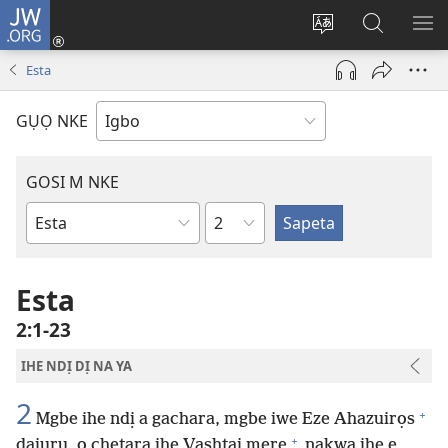
JW.ORG
Banye
(ga-
Gbanwee
Chọọ
ME
emepere
asụsụ
Ihe
YA
Esta
gị
na
ebe
JW.ORG
GỤỌ NKE
ọzọ
ị
ga-
GOSI M NKE
anọ
Isiokwu
gụọ
Akwụkwọ
ya)
Baịbụl
Esta
2:1-23
IHE NDỊ DỊ NA YA
2
+
Mgbe ihe ndị a gachara, mgbe iwe Eze Ahazuirọs
+
dajụrụ, o chetara ihe Vashtaị mere
nakwa ihe e