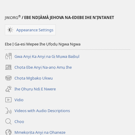
®
JW.ORG
/ EBE NDỊÀMÀ JEHOVA NA-EDEBE IHE N’ỊNTANET
Appearance Settings
Ebe Ị Ga-esi Mepee Ihe Ụfọdụ Ngwa Ngwa
Gwa Anyị Ka Anyị na Gị Mụwa Baịbụl
Chọta Ebe Anyị Na-anọ Amụ Ihe
(ga-
emepere
Chọta Mgbakọ Ukwu
(ga-
gị
emepere
ebe
Ihe Ọhụrụ Ndị E Nwere
gị
ọzọ
ebe
ị
Vidio
ọzọ
ga-
ị
anọ
Videos with Audio Descriptions
ga-
gụọ
anọ
ya)
Chọọ
gụọ
ya)
Mmekọrịta Anyị na Ọhaneze