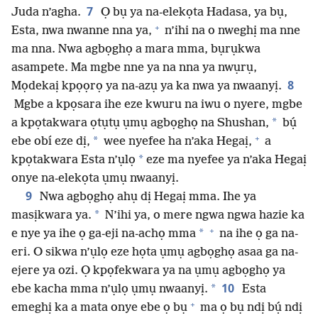
7
Juda n’agha.
Ọ bụ ya na-elekọta Hadasa, ya bụ,
+
Esta, nwa nwanne nna ya,
n’ihi na o nweghị ma nne
ma nna. Nwa agbọghọ a mara mma, bụrụkwa
asampete. Ma mgbe nne ya na nna ya nwụrụ,
8
Mọdekaị kpọọrọ ya na-azụ ya ka nwa ya nwaanyị.
Mgbe a kpọsara ihe eze kwuru na iwu o nyere, mgbe
*
a kpọtakwara ọtụtụ ụmụ agbọghọ na Shushan,
bụ́
+
*
ebe obí eze dị,
wee nyefee ha n’aka Hegaị,
a
*
kpọtakwara Esta n’ụlọ
eze ma nyefee ya n’aka Hegaị
onye na-elekọta ụmụ nwaanyị.
9
Nwa agbọghọ ahụ dị Hegaị mma. Ihe ya
*
masịkwara ya.
N’ihi ya, o mere ngwa ngwa hazie ka
+
*
e nye ya ihe ọ ga-eji na-achọ mma
na ihe ọ ga na-
eri. O sikwa n’ụlọ eze họta ụmụ agbọghọ asaa ga na-
ejere ya ozi. Ọ kpọfekwara ya na ụmụ agbọghọ ya
10
*
ebe kacha mma n’ụlọ ụmụ nwaanyị.
Esta
+
emeghị ka a mata onye ebe ọ bụ
ma ọ bụ ndị bụ́ ndị