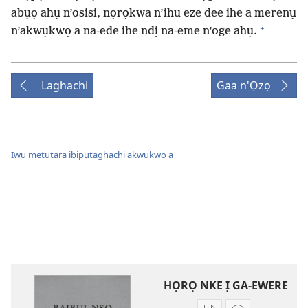
abụọ ahụ n’osisi, nọrọkwa n’ihu eze dee ihe a merenụ
+
n’akwụkwọ a na-ede ihe ndị na-eme n’oge ahụ.
Laghachi
Gaa n'Ọzọ
Iwu metụtara ibipụtaghachi akwụkwọ a
HỌRỌ NKE Ị GA-EWERE