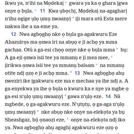
+
ikwu ya, n’ihi na Mọdekaị
gwara ya ka ọ ghara ịgwa
+
11
onye ọ bụla.
Kwa ụbọchị, Mọdekaị na-agagharị
*
n’ihu ogige ụlọ ụmụ nwaanyị
iji mara otú Esta mere
nakwa ihe a na-eme ya.
12
Nwa agbọghọ nke ọ bụla ga-agakwuru Eze
Ahazuirọs ma ọnwa iri na abụọ e ji achọ ya mma
*
gachaa. Otú a ga-esi chọọ onye nke ọ bụla mma
bụ:
+
A ga-eji ọnwa isii tee ya mmanụ e ji mea mee,
+
jirikwa ọnwa isii tee ya mmanụ balsam
na mmanụ
13
*
otite ndị ọzọ e ji achọ mma.
Nwa agbọghọ ahụ
nweziri ike ịgakwuru eze ma e mechaa ya ihe ndị a. A
ga-enyekwa ya ihe ọ bụla o kwuru ka e nye ya mgbe ọ
14
*
ga-esi n’ụlọ ụmụ nwaanyị
gawa n’ụlọ eze.
Ná
mgbede, ọ ga-agakwuru eze. N’ụtụtụ, ọ ga-aga n’ụlọ
*
ụmụ nwaanyị
nke abụọ nke onye na-elekọta ya bụ
+
Sheashgaz, bụ́ ọnaozi eze,
onye na-elekọta ndị iko
ya. Nwa agbọghọ ahụ agaghị agakwuru eze ọzọ ọ