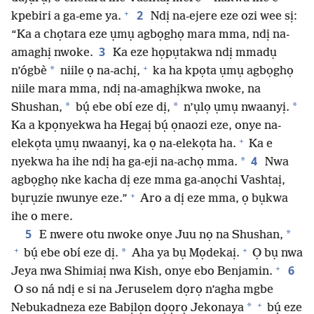
+
2
kpebiri a ga-eme ya.
Ndị na-ejere eze ozi wee sị:
“Ka a chọtara eze ụmụ agbọghọ mara mma, ndị na-
3
amaghị nwoke.
Ka eze họpụtakwa ndị mmadụ
+
*
n’ógbè
niile ọ na-achị,
ka ha kpọta ụmụ agbọghọ
niile mara mma, ndị na-amaghịkwa nwoke, na
*
*
*
Shushan,
bụ́ ebe obí eze dị,
n’ụlọ ụmụ nwaanyị.
Ka a kpọnyekwa ha Hegaị bụ́ ọnaozi eze, onye na-
+
elekọta ụmụ nwaanyị, ka ọ na-elekọta ha.
Ka e
4
*
nyekwa ha ihe ndị ha ga-eji na-achọ mma.
Nwa
agbọghọ nke kacha dị eze mma ga-anọchi Vashtaị,
+
bụrụzie nwunye eze.”
Aro a dị eze mma, ọ bụkwa
ihe o mere.
5
*
E nwere otu nwoke onye Juu nọ na Shushan,
+
+
*
bụ́ ebe obí eze dị.
Aha ya bụ Mọdekaị.
Ọ bụ nwa
+
6
Jeya nwa Shimiaị nwa Kish, onye ebo Benjamin.
O so ná ndị e si na Jeruselem dọrọ n’agha mgbe
+
*
Nebukadneza eze Babịlọn dọọrọ Jekonaya
bụ́ eze