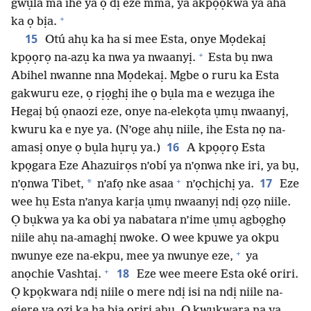
gwụla ma ihe ya ọ̀ dị eze mma, ya akpọọkwa ya aha
+
ka ọ bịa.
15
Otú ahụ ka ha si mee Esta, onye Mọdekaị
+
kpọọrọ na-azụ ka nwa ya nwaanyị.
Esta bụ nwa
Abihel nwanne nna Mọdekaị. Mgbe o ruru ka Esta
gakwuru eze, ọ rịọghị ihe ọ bụla ma e wezụga ihe
Hegaị bụ́ ọnaozi eze, onye na-elekọta ụmụ nwaanyị,
kwuru ka e nye ya. (N’oge ahụ niile, ihe Esta nọ na-
16
amasị onye ọ bụla hụrụ ya.)
A kpọọrọ Esta
kpọgara Eze Ahazuirọs n’obí ya n’ọnwa nke iri, ya bụ,
+
17
*
n’ọnwa Tibet,
n’afọ nke asaa
n’ọchịchị ya.
Eze
wee hụ Esta n’anya karịa ụmụ nwaanyị ndị ọzọ niile.
Ọ bụkwa ya ka obi ya nabatara n’ime ụmụ agbọghọ
niile ahụ na-amaghị nwoke. O wee kpuwe ya okpu
+
nwunye eze na-ekpu, mee ya nwunye eze,
ya
+
18
anọchie Vashtaị.
Eze wee meere Esta oké oriri.
Ọ kpọkwara ndị niile o mere ndị isi na ndị niile na-
ejere ya ozi ka ha bịa oriri ahụ. O kwukwara na ya