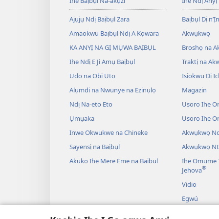
Ihe Baịbụl Na-akụzi
Ihe Ndị Anyị
Ajụjụ Ndị Baịbụl Zara
Baịbụl Dị n’Ị
Amaokwu Baịbụl Ndị A Kọwara
Akwụkwọ
KA ANYỊ NA GỊ MỤWA BAỊBỤL
Broshọ na 
Ihe Ndị E Ji Amụ Baịbụl
Traktị na A
Udo na Obi Ụtọ
Isiokwu Dị Ic
Alụmdi na Nwunye na Ezinụlọ
Magazin
Ndị Na-eto Eto
Usoro Ihe O
Ụmụaka
Usoro Ihe 
Inwe Okwukwe na Chineke
Akwụkwọ Ndị
Sayensị na Baịbụl
Akwụkwọ Nt
Akụkọ Ihe Mere Eme na Baịbụl
Ihe Omume T
®
Jehova
Vidio
Egwú
Drama A Na-