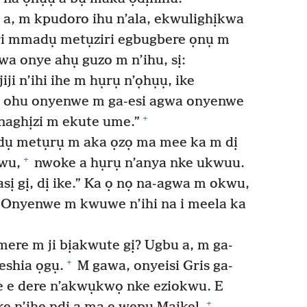
a, m kpudoro ihu n’ala, ekwulighịkwa
ri mmadụ metụziri egbugbere ọnụ m
 onye ahụ guzo m n’ihu, sị:
ji n’ihi ihe m hụrụ n’ọhụụ, ike
ú ohu onyenwe m ga-esi agwa onyenwe
+
aghịzi m ekute ume.”
dụ metụrụ m aka ọzọ ma mee ka m dị
+
gwu,
nwoke a hụrụ n’anya nke ukwuu.
asị gị, dị ike.” Ka ọ nọ na-agwa m okwu,
 “Onyenwe m kwuwe n’ihi na i meela ka
e mere m ji bịakwute gị? Ugbu a, m ga-
+
eshia ọgụ.
M gawa, onyeisi Gris ga-
e e dere n’akwụkwọ nke eziokwu. E
+