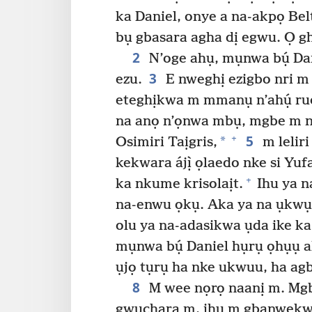
ka Daniel, onye a na-akpọ Bel
bụ gbasara agha dị egwu. Ọ gh
2
N’oge ahụ, mụnwa bụ́ Dan
3
ezu.
E nweghị ezigbo nri m
eteghịkwa m mmanụ n’ahụ́ ruo
na anọ n’ọnwa mbụ, mgbe m n
5
+
*
Osimiri Taịgris,
m leliri
kekwara ájị̀ ọlaedo nke si Yuf
+
ka nkume krisolaịt.
Ihu ya n
na-enwu ọkụ. Aka ya na ụkwụ 
olu ya na-adasikwa ụda ike k
mụnwa bụ́ Daniel hụrụ ọhụụ a
ụjọ tụrụ ha nke ukwuu, ha ag
8
M wee nọrọ naanị m. Mgb
gwụchara m, ihu m gbanwekwar