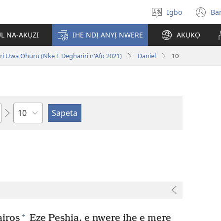
Igbo
Ba
Họrọ
(g
asụsụ
e
ỤL NA-AKỤZI
IHE NDỊ ANYỊ NWERE
AKỤKỌ
gị
e
ị Ụwa Ọhụrụ (Nke E Degharịrị n'Afọ 2021)
Daniel
10
ọz
ị
ga
an
gụ
ya
Isiokwu
+
aịrọs
Eze Peshia, e nwere ihe e mere