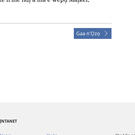
e n’ihe ndị a ma e wepụ Maịkel,
Gaa n'Ọzọ
’ỊNTANET