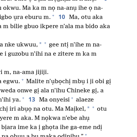
 okwu. Ma ka m nọ na-anụ ihe ọ na-
10
+
zigbo ụra eburu m.
Ma, otu aka
m bilie gbuo ikpere n’ala ma bido aka
+
*
ya nke ukwuu,
gee ntị n’ihe m na-
e i guzobu n’ihi na e zitere m ka m
 m, na-ama jijiji.
+
la egwu.
Malite n’ụbọchị mbụ i ji obi gị
 weda onwe gị ala n’ihu Chineke gị, a
13
+
+
’ihi ya.
Ma onyeisi
alaeze
+
*
hị iri abụọ na otu. Ma Maịkel,
otu
inyere m aka. M nọkwa n’ebe ahụ
bịara ime ka ị ghọta ihe ga-eme ndị
+
i na ọhụụ a bụ maka ọdịnihu.”