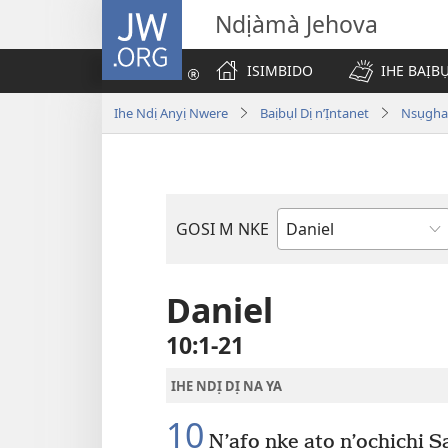
JW.ORG
Ndịàmà Jehova
ISIMBIDO
IHE BAỊB
Ihe Ndị Anyị Nwere
Baịbụl Dị n’Ịntanet
Nsụghar
GOSI M NKE
Akwụkwọ
Baịbụl
Daniel
10:1-21
IHE NDỊ DỊ NA YA
10
N’afọ nke atọ n’ọchịchị S