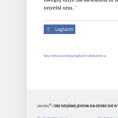
nweghị onye na-akwadosi m ik
+
onyeisi unu.
Laghachi
Iwu metụtara ibipụtaghachi akwụkwọ a
®
JW.ORG
/ EBE NDỊÀMÀ JEHOVA NA-EDEBE IHE N