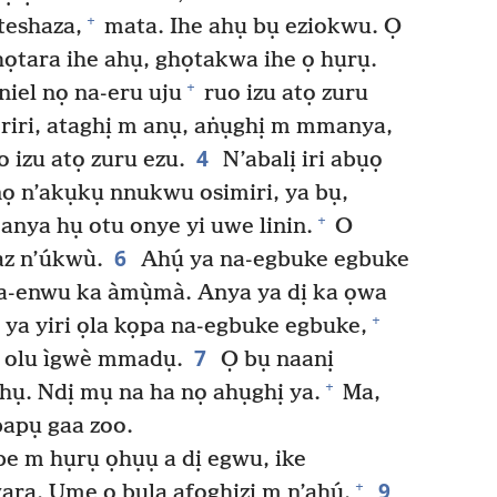
+
teshaza,
mata. Ihe ahụ bụ eziokwu. Ọ
ọtara ihe ahụ, ghọtakwa ihe ọ hụrụ.
+
iel nọ na-eru uju
ruo izu atọ zuru
 riri, ataghị m anụ, aṅụghị m mmanya,
4
 izu atọ zuru ezu.
N’abalị iri abụọ
ọ n’akụkụ nnukwu osimiri, ya bụ,
+
 anya hụ otu onye yi uwe linin.
O
6
az n’úkwù.
Ahụ́ ya na-egbuke egbuke
a-enwu ka àmụ̀mà. Anya ya dị ka ọwa
+
ya yiri ọla kọpa na-egbuke egbuke,
7
a olu ìgwè mmadụ.
Ọ bụ naanị
+
hụ. Ndị mụ na ha nọ ahụghị ya.
Ma,
bapụ gaa zoo.
e m hụrụ ọhụụ a dị egwu, ike
9
+
a. Ume ọ bụla afọghịzi m n’ahụ́.