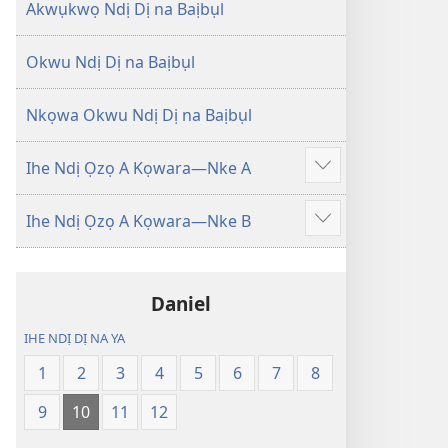
Degharịrị
Degharịrị
Akwụkwọ Ndị Dị na Baịbụl
n'Afọ 2013)
n'Afọ 2013)
Okwu Ndị Dị na Baịbụl
Nkọwa Okwu Ndị Dị na Baịbụl
Ihe Ndị Ọzọ A Kọwara—Nke A
Gosikwuo
Ihe Ndị Ọzọ A Kọwara—Nke B
Gosikwuo
Daniel
IHE NDỊ DỊ NA YA
1
2
3
4
5
6
7
8
9
10
11
12