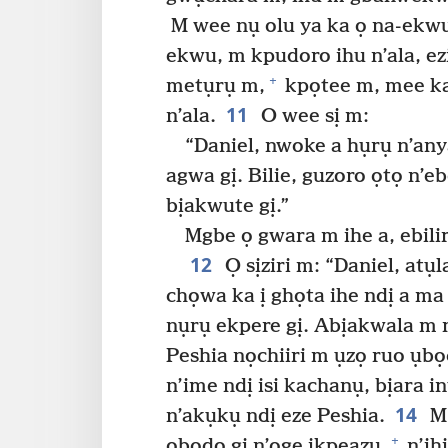
M wee nụ olu ya ka ọ na-ekwu
ekwu, m kpudoro ihu n’ala, e
+
metụrụ m,
kpọtee m, mee ka 
11
n’ala.
O wee sị m:
“Daniel, nwoke a hụrụ n’an
agwa gị. Bilie, guzoro ọtọ n’eb
bịakwute gị.”
Mgbe ọ gwara m ihe a, ebiliri
12
Ọ sịziri m: “Daniel, atụ
chọwa ka ị ghọta ihe ndị a ma
nụrụ ekpere gị. Abịakwala m n
Peshia nọchiiri m ụzọ ruo ụbọc
n’ime ndị isi kachanụ, bịara 
14
n’akụkụ ndị eze Peshia.
M 
+
obodo gị n’oge ikpeazụ,
n’ih