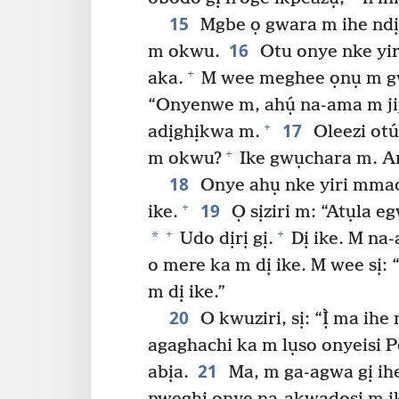
15
Mgbe ọ gwara m ihe ndị 
16
m okwu.
Otu onye nke yi
+
aka.
M wee meghee ọnụ m gwa
“Onyenwe m, ahụ́ na-ama m jiji
17
+
adịghịkwa m.
Oleezi ot
+
m okwu?
Ike gwụchara m. An
18
Onye ahụ nke yiri mma
19
+
ike.
Ọ sịziri m: “Atụla e
+
+
*
Udo dịrị gị.
Dị ike. M na-
o mere ka m dị ike. M wee sị:
m dị ike.”
20
O kwuziri, sị: “Ị̀ ma ih
agaghachi ka m lụso onyeisi P
21
abịa.
Ma, m ga-agwa gị ih